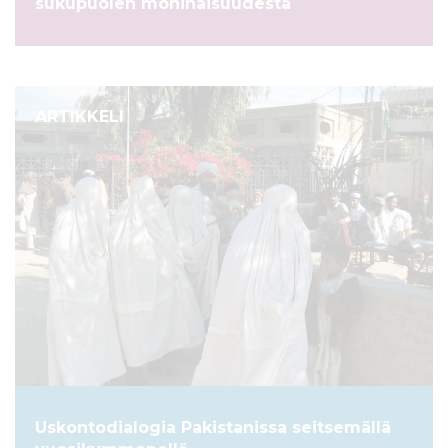
sukupuolen moninaisuudesta
ARTIKKELI
Uskontodialogia Pakistanissa seitsemällä