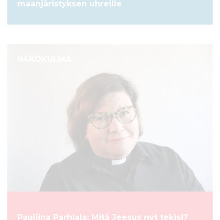
maanjäristyksen uhreille
NÄKÖKULMA
Pauliina Parhiala: Mitä Jeesus nyt tekisi?