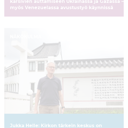
kärsivien auttamiseen Ukrainassa ja Gazassa –
myös Venezuelassa avustustyö käynnissä
NÄKÖKULMA
Jukka Helle: Kirkon tärkein keskus on