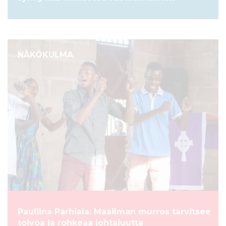
NÄKÖKULMA
Pauliina Parhiala: Maailman murros tarvitsee
toivoa ja rohkeaa johtajuutta