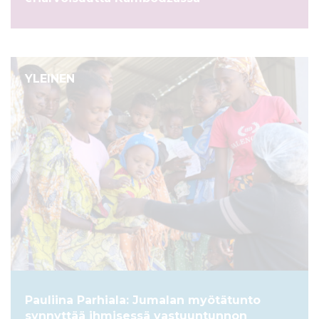
YLEINEN
Pauliina Parhiala: Jumalan myötätunto
synnyttää ihmisessä vastuuntunnon