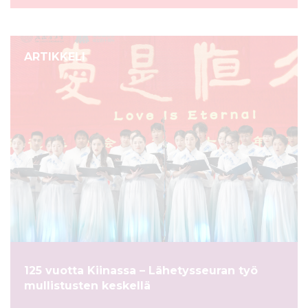
ARTIKKELI
125 vuotta Kiinassa – Lähetysseuran työ
mullistusten keskellä