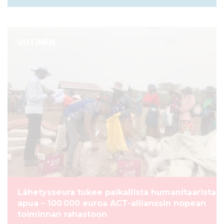
UUTINEN
Lähetysseura tukee paikallista humanitaarista
apua – 100 000 euroa ACT-allianssin nopean
toiminnan rahastoon