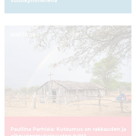
vuosikymmenellä
HARTAUS
Pauliina Parhiala: Kutsumus on rakkauden ja
oikeudenmukaisuuden työtä