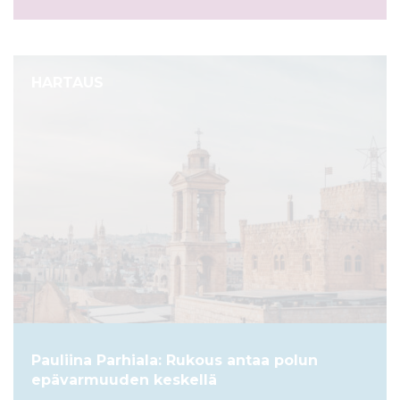
HARTAUS
Pauliina Parhiala: Rukous antaa polun
epävarmuuden keskellä