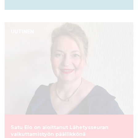
UUTINEN
Satu Elo on aloittanut Lähetysseuran
vaikuttamistyön päällikkönä