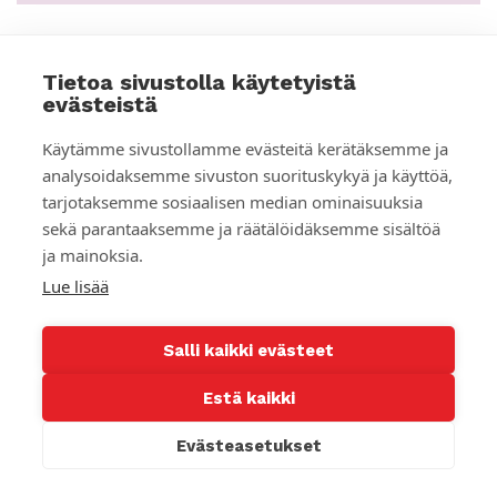
Tietoa sivustolla käytetyistä
BLOGI
evästeistä
Käytämme sivustollamme evästeitä kerätäksemme ja
analysoidaksemme sivuston suorituskykyä ja käyttöä,
tarjotaksemme sosiaalisen median ominaisuuksia
sekä parantaaksemme ja räätälöidäksemme sisältöä
ja mainoksia.
Lue lisää
Salli kaikki evästeet
Estä kaikki
Pauliina Parhiala:
Kehitysrahoitus vähenee, vaikka tarpeet
Evästeasetukset
kasvavat – edessä kehitysyhteistyön
uudistaminen