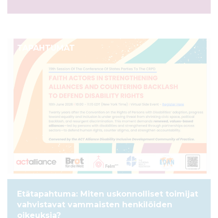
TAPAHTUMAT
Etätapahtuma: Miten uskonnolliset toimijat
vahvistavat vammaisten henkilöiden
oikeuksia?