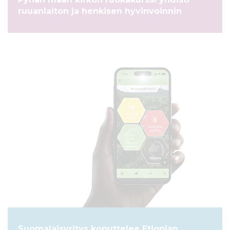
l
ruuanlaiton ja henkisen hyvinvoinnin
t
ö
ö
n
ARTIKKELI
Suomalaisyritys koputtelee Etiopian