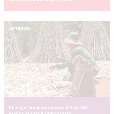
ARTIKKELI
Selvitys: Ilmastonmuutos kiihdyttää
eriarvoisuutta Kambodžassa