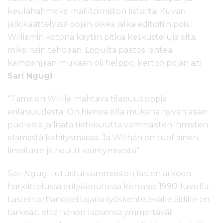
keulahahmoksi mallitoimiston listoilta. Kuvan
jälkikäsittelyssä pojan oikea jalka editoitiin pois.
Williamin kotona käytiin pitkiä keskusteluja siitä,
miksi näin tehdään. Lopulta päätös lähteä
kampanjaan mukaan oli helppo, kertoo pojan äiti
Sari Ngugi
.
“Tämä on Wilille mahtava tilaisuus oppia
erilaisuudesta. On hienoa olla mukana hyvän asian
puolesta ja lisätä tietoisuutta vammaisten ihmisten
elämästä kehitysmaissa. Ja Wilihän on tuollainen
linssilude ja nauttii esiintymisestä”.
Sari Ngugi tutustui vammaisten lasten arkeen
harjoittelussa erityiskoulussa Keniassa 1990-luvulla.
Lastentarhanopettajana työskentelevälle äidille on
tärkeää, että hänen lapsensa ymmärtävät