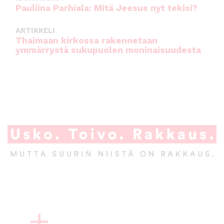
Pauliina Parhiala: Mitä Jeesus nyt tekisi?
ARTIKKELI
Thaimaan kirkossa rakennetaan
ymmärrystä sukupuolen moninaisuudesta
A
l