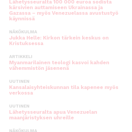
Lähetysseuralta 100 000 euroa sodista
kärsivien auttamiseen Ukrainassa ja
Gazassa – myös Venezuelassa avustustyö
käynnissä
NÄKÖKULMA
Jukka Helle: Kirkon tärkein keskus on
Kristuksessa
ARTIKKELI
Myanmarilainen teologi kasvoi kahden
vähemmistön jäsenenä
UUTINEN
Kansalaisyhteiskunnan tila kapenee myös
verkossa
UUTINEN
Lähetysseuralta apua Venezuelan
maanjäristyksen uhreille
NÄKÖKULMA