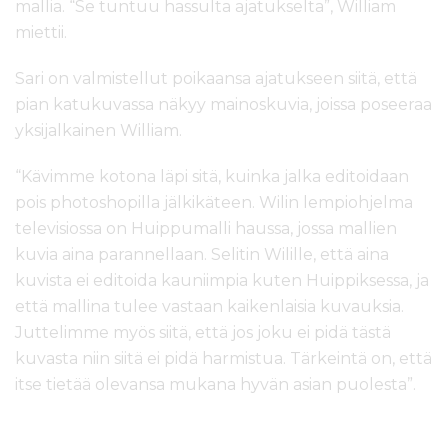
mallia. “Se tuntuu hassulta ajatukselta”, William
miettii.
Sari on valmistellut poikaansa ajatukseen siitä, että
pian katukuvassa näkyy mainoskuvia, joissa poseeraa
yksijalkainen William.
“Kävimme kotona läpi sitä, kuinka jalka editoidaan
pois photoshopilla jälkikäteen. Wilin lempiohjelma
televisiossa on Huippumalli haussa, jossa mallien
kuvia aina parannellaan. Selitin Wilille, että aina
kuvista ei editoida kauniimpia kuten Huippiksessa, ja
että mallina tulee vastaan kaikenlaisia kuvauksia.
Juttelimme myös siitä, että jos joku ei pidä tästä
kuvasta niin siitä ei pidä harmistua. Tärkeintä on, että
itse tietää olevansa mukana hyvän asian puolesta”.