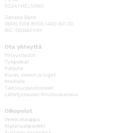
00241 HELSINKI
Danske Bank
IBAN: FI38 8000 1400 1611 30
BIC: DABAFIHH
Ota yhteyttä
Yhteystiedot
Työpaikat
Palaute
Kuvat, videot ja logot
Medialle
Tietosuojaselosteet
Lähetysseuran ilmoituskanava
Oikopolut
Verkkokauppa
Materiaalipankki
Kustannustoiminta