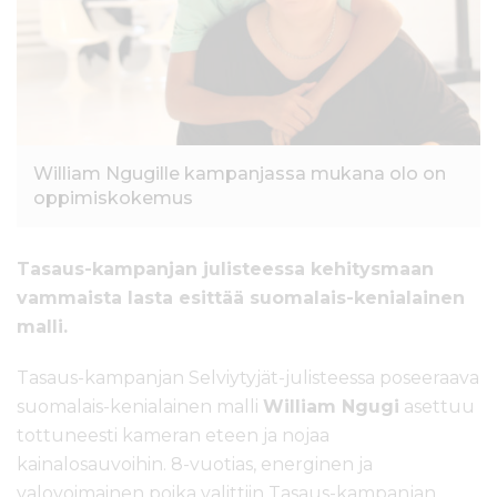
l
t
ö
ö
n
William Ngugille kampanjassa mukana olo on
oppimiskokemus
Tasaus-kampanjan julisteessa kehitysmaan
vammaista lasta esittää suomalais-kenialainen
malli.
Tasaus-kampanjan Selviytyjät-julisteessa poseeraava
suomalais-kenialainen malli
William Ngugi
asettuu
tottuneesti kameran eteen ja nojaa
kainalosauvoihin. 8-vuotias, energinen ja
valovoimainen poika valittiin Tasaus-kampanjan