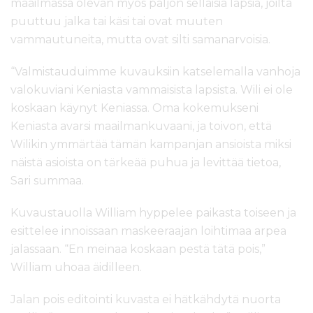
maailmassa olevan myös paljon sellaisia lapsia, joilta
puuttuu jalka tai käsi tai ovat muuten
vammautuneita, mutta ovat silti samanarvoisia.
“Valmistauduimme kuvauksiin katselemalla vanhoja
valokuviani Keniasta vammaisista lapsista. Wili ei ole
koskaan käynyt Keniassa. Oma kokemukseni
Keniasta avarsi maailmankuvaani, ja toivon, että
Wilikin ymmärtää tämän kampanjan ansioista miksi
näistä asioista on tärkeää puhua ja levittää tietoa,
Sari summaa.
Kuvaustauolla William hyppelee paikasta toiseen ja
esittelee innoissaan maskeeraajan loihtimaa arpea
jalassaan. “En meinaa koskaan pestä tätä pois,”
William uhoaa äidilleen.
Jalan pois editointi kuvasta ei hätkähdytä nuorta