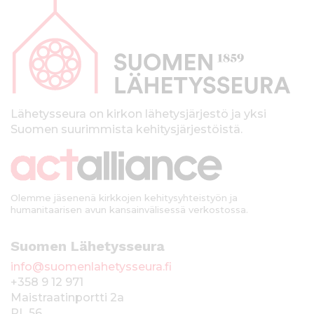
a
p
a
l
k
Lähetysseura on kirkon lähetysjärjestö ja yksi
Suomen suurimmista kehitysjärjestöistä.
k
i
Olemme jäsenenä kirkkojen kehitysyhteistyön ja
humanitaarisen avun kansainvälisessä verkostossa.
Suomen Lähetysseura
info@suomenlahetysseura.fi
+358 9 12 971
Maistraatinportti 2a
PL 56