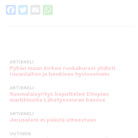
F
T
E
W
a
w
m
h
c
it
ai
a
e
te
l
ts
b
r
A
o
p
ARTIKKELI
o
p
Pyhän maan kirkon ruokakurssi yhdisti
ruuanlaiton ja henkisen hyvinvoinnin
k
ARTIKKELI
Suomalaisyritys koputtelee Etiopian
markkinoita Lähetysseuran kanssa
ARTIKKELI
Jerusalem ei päästä otteestaan
UUTINEN