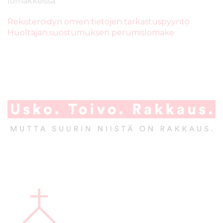
lomakkeissa:
Rekisteröidyn omien tietojen tarkastuspyyntö
Huoltajan suostumuksen perumislomake
A
l
a