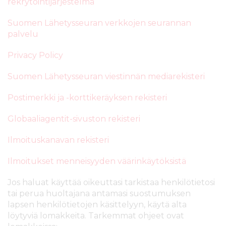
rekrytointijärjestelmä
s
i
ä
n
Suomen Lähetysseuran verkkojen seurannan
l
palvelu
t
ö
Privacy Policy
ö
Suomen Lähetysseuran viestinnän mediarekisteri
n
Postimerkki ja -korttikeräyksen rekisteri
Globaaliagentit-sivuston rekisteri
Ilmoituskanavan rekisteri
Ilmoitukset menneisyyden väärinkäytöksistä
Jos haluat käyttää oikeuttasi tarkistaa henkilötietosi
tai perua huoltajana antamasi suostumuksen
lapsen henkilötietojen käsittelyyn, käytä alta
löytyviä lomakkeita. Tarkemmat ohjeet ovat