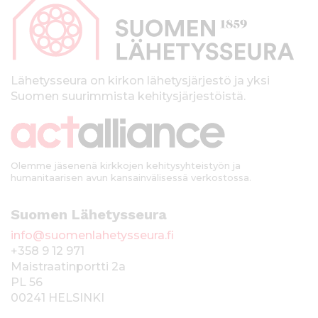
p
a
l
k
Lähetysseura on kirkon lähetysjärjestö ja yksi
Suomen suurimmista kehitysjärjestöistä.
k
i
Olemme jäsenenä kirkkojen kehitysyhteistyön ja
humanitaarisen avun kansainvälisessä verkostossa.
Suomen Lähetysseura
info@suomenlahetysseura.fi
+358 9 12 971
Maistraatinportti 2a
PL 56
00241 HELSINKI