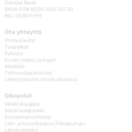
Danske Bank
IBAN: FI38 8000 1400 1611 30
BIC: DABAFIHH
Ota yhteyttä
Yhteystiedot
Työpaikat
Palaute
Kuvat, videot ja logot
Medialle
Tietosuojaselosteet
Lähetysseuran ilmoituskanava
Oikopolut
Verkkokauppa
Materiaalipankki
Kustannustoiminta
Leiri- ja kurssikeskus Päiväkumpu
Lähetyskirkko