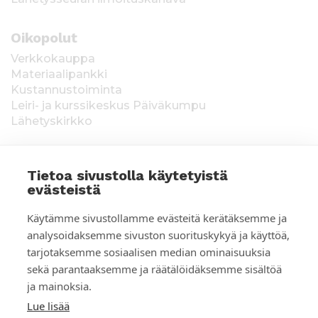
Oikopolut
Verkkokauppa
Materiaalipankki
Kustannustoiminta
Leiri- ja kurssikeskus Päiväkumpu
Lähetyskirkko
Tietoa sivustolla käytetyistä
evästeistä
T
Keräysluvat:
Manner-Suomi RA/2020/1538,
Käytämme sivustollamme evästeitä kerätäksemme ja
voimassa toistaiseksi 1.1.2021 alkaen, myönnetty
i
analysoidaksemme sivuston suorituskykyä ja käyttöä,
1.12.2020, Poliisihallitus. Ahvenanmaa ÅLR
tarjotaksemme sosiaalisen median ominaisuuksia
e
2025/5437, voimassa 1.1.–31.12.2026, myönnetty
28.8.2025 Ahvenanmaan maakuntahallitus. Kerätyt
sekä parantaaksemme ja räätälöidäksemme sisältöä
d
varat käytetään Suomen Lähetysseuran
ja mainoksia.
ulkomaantyöhön. Lahjoittajan tiedot tallennetaan
o
Lue lisää
Suomen Lähetysseuran yhteystietorekisteriin. Lue