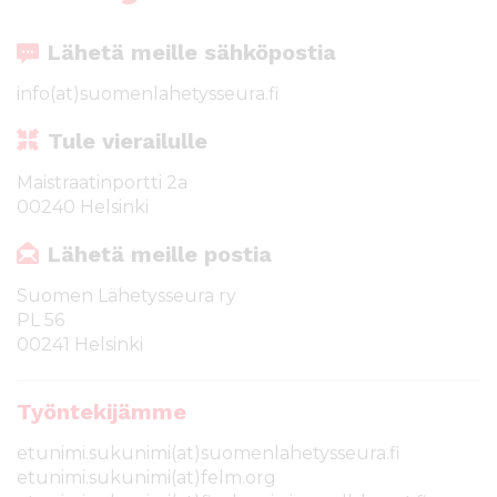
l
t
Lähetä meille sähköpostia
ö
ö
info(at)suomenlahetysseura.fi
n
Tule vierailulle
Maistraatinportti 2a
00240 Helsinki
Lähetä meille postia
Suomen Lähetysseura ry
PL 56
00241 Helsinki
Työntekijämme
etunimi.sukunimi(at)suomenlahetysseura.fi
etunimi.sukunimi(at)felm.org