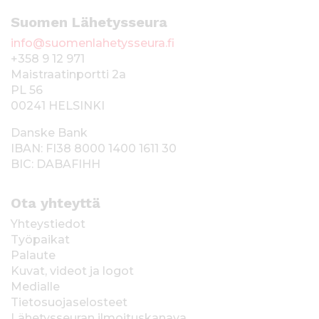
Suomen Lähetysseura
info@suomenlahetysseura.fi
+358 9 12 971
Maistraatinportti 2a
PL 56
00241 HELSINKI
Danske Bank
IBAN: FI38 8000 1400 1611 30
BIC: DABAFIHH
Ota yhteyttä
Yhteystiedot
Työpaikat
Palaute
Kuvat, videot ja logot
Medialle
Tietosuojaselosteet
Lähetysseuran ilmoituskanava