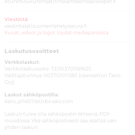
etunimi.sukunimi(at)finskamissionssallskapet.fi
Viestintä
viestinta(at)suomenlahetysseura.fi
Kuvat, videot ja logot löydät mediapankista.
Laskutusosoitteet
Verkkolaskut:
Verkkolaskuosoite: TE003701169625
Välittäjätunnus: 003701011385 (operaattori Tieto
Oyj)
Laskut sähköpostilla:
tieto_pl1407(at)xbs-salo.com
Laskun tulee olla sähköpostin liitteenä, PDF-
muodossa. Yksi sähköpostiviesti saa sisältää vain
yhden laskun.