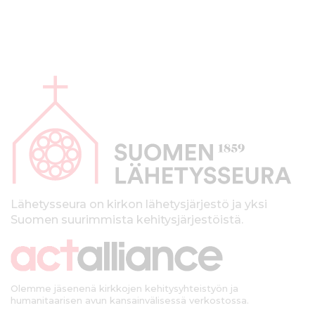
A
l
a
p
a
l
k
Lähetysseura on kirkon lähetysjärjestö ja yksi
Suomen suurimmista kehitysjärjestöistä.
k
i
Olemme jäsenenä kirkkojen kehitysyhteistyön ja
humanitaarisen avun kansainvälisessä verkostossa.