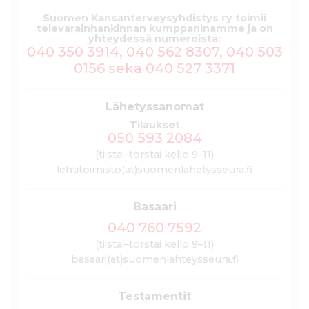
Suomen Kansanterveysyhdistys ry toimii
televarainhankinnan kumppaninamme ja on
yhteydessä numeroista:
040 350 3914, 040 562 8307, 040 503
0156 sekä 040 527 3371
Lähetyssanomat
Tilaukset
050 593 2084
(tiistai–torstai kello 9–11)
lehtitoimisto(at)suomenlahetysseura.fi
Basaari
040 760 7592
(tiistai–torstai kello 9–11)
basaari(at)suomenlahteysseura.fi
Testamentit