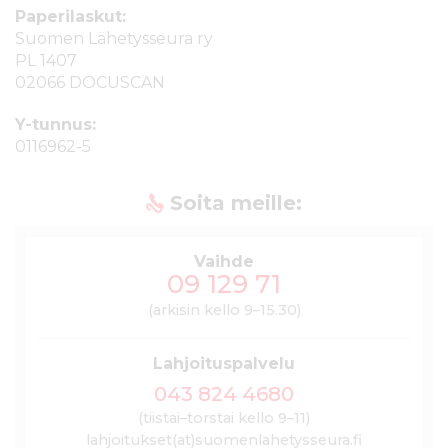
Paperilaskut:
Suomen Lähetysseura ry
PL 1407
02066 DOCUSCAN
Y-tunnus:
0116962-5
Soita meille:
Vaihde
09 129 71
(arkisin kello 9–15.30)
Lahjoituspalvelu
043 824 4680
(tiistai–torstai kello 9–11)
lahjoitukset(at)suomenlahetysseura.fi