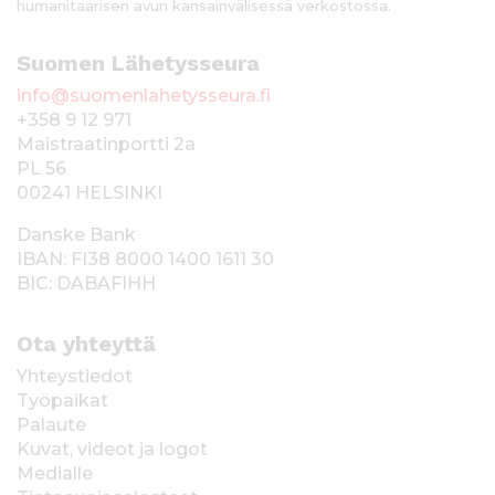
humanitaarisen avun kansainvälisessä verkostossa.
Suomen Lähetysseura
info@suomenlahetysseura.fi
+358 9 12 971
Maistraatinportti 2a
PL 56
00241 HELSINKI
Danske Bank
IBAN: FI38 8000 1400 1611 30
BIC: DABAFIHH
Ota yhteyttä
Yhteystiedot
Työpaikat
Palaute
Kuvat, videot ja logot
Medialle