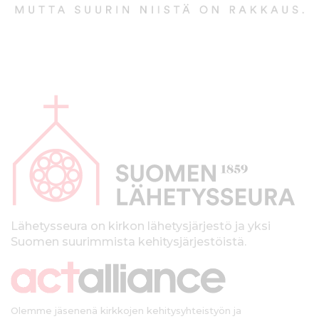
s
i
ä
n
l
t
A
ö
ö
l
n
a
p
a
l
k
Lähetysseura on kirkon lähetysjärjestö ja yksi
Suomen suurimmista kehitysjärjestöistä.
k
i
Olemme jäsenenä kirkkojen kehitysyhteistyön ja