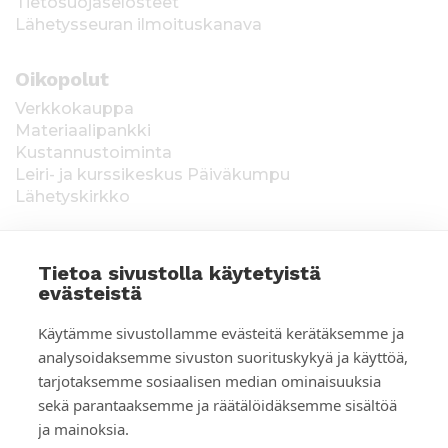
Tietosuojaselosteet
Lähetysseuran ilmoituskanava
Oikopolut
Verkkokauppa
Materiaalipankki
Kustannustoiminta
Leiri- ja kurssikeskus Päiväkumpu
Lähetyskirkko
Tietoa sivustolla käytetyistä
evästeistä
T
Keräysluvat:
Manner-Suomi RA/2020/1538,
Käytämme sivustollamme evästeitä kerätäksemme ja
voimassa toistaiseksi 1.1.2021 alkaen, myönnetty
i
analysoidaksemme sivuston suorituskykyä ja käyttöä,
1.12.2020, Poliisihallitus. Ahvenanmaa ÅLR
tarjotaksemme sosiaalisen median ominaisuuksia
e
2025/5437, voimassa 1.1.–31.12.2026, myönnetty
28.8.2025 Ahvenanmaan maakuntahallitus. Kerätyt
sekä parantaaksemme ja räätälöidäksemme sisältöä
d
varat käytetään Suomen Lähetysseuran
ja mainoksia.
ulkomaantyöhön. Lahjoittajan tiedot tallennetaan