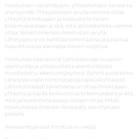
Ilmoituksen voi tehdä joko yhteystietojen kanssa tai
anonyymisti. Yhteystietojen avulla voimme ottaa
yhteyttä ilmoittajaan ja keskustella hänen
kokemuksestaan ja siitä, mitä jatkoaskeleita voimme
ottaa. Nimettömienkin ilmoitusten avulla
Lähetysseura voi kehittää toimintaansa ja parantaa
haavoittuvassa asemassa olevien suojelua.
Ilmoituksia käsittelevät Lähetysseuran suojelun
asiantuntija ja ulkopuolisista asiantuntijoista
muodostettu asiantuntijaryhmä. Ryhmä suosittelee
Lähetysseuralle toimintatapoja tapauskohtaisesti.
Lähtökohtaisesti tavoitteena on ottaa ilmoittajaan
yhteyttä ja käydä keskustelua kokemuksesta ja siitä,
mitä jatkoaskeleita asiassa voidaan ottaa. Mikäli
ilmoituksessa ilmenee rikosepäily, asia ohjataan
poliisille.
Rekisteröityjä ovat ilmoitusten tekijät.