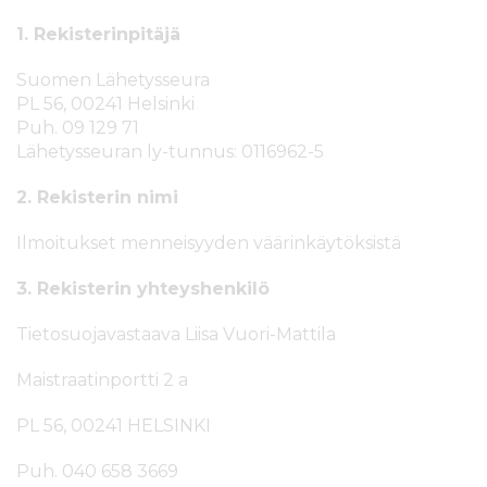
s
i
1. Rekisterinpitäjä
ä
n
l
Suomen Lähetysseura
t
PL 56, 00241 Helsinki
ö
Puh. 09 129 71
ö
Lähetysseuran ly-tunnus: 0116962-5
n
2. Rekisterin nimi
Ilmoitukset menneisyyden väärinkäytöksistä
3. Rekisterin yhteyshenkilö
Tietosuojavastaava Liisa Vuori-Mattila
Maistraatinportti 2 a
PL 56, 00241 HELSINKI
Puh. 040 658 3669