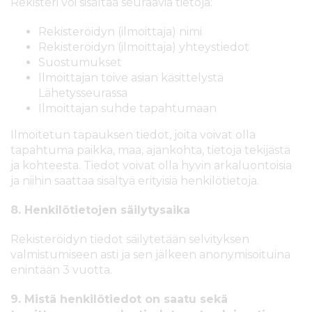
Rekisteri voi sisältää seuraavia tietoja:
Rekisteröidyn (ilmoittaja) nimi
Rekisteröidyn (ilmoittaja) yhteystiedot
Suostumukset
Ilmoittajan toive asian käsittelystä
Lähetysseurassa
Ilmoittajan suhde tapahtumaan
Ilmoitetun tapauksen tiedot, joita voivat olla
tapahtuma paikka, maa, ajankohta, tietoja tekijästä
ja kohteesta. Tiedot voivat olla hyvin arkaluontoisia
ja niihin saattaa sisältyä erityisiä henkilötietoja.
8. Henkilötietojen säilytysaika
Rekisteröidyn tiedot säilytetään selvityksen
valmistumiseen asti ja sen jälkeen anonymisoituina
enintään 3 vuotta.
9. Mistä henkilötiedot on saatu sekä