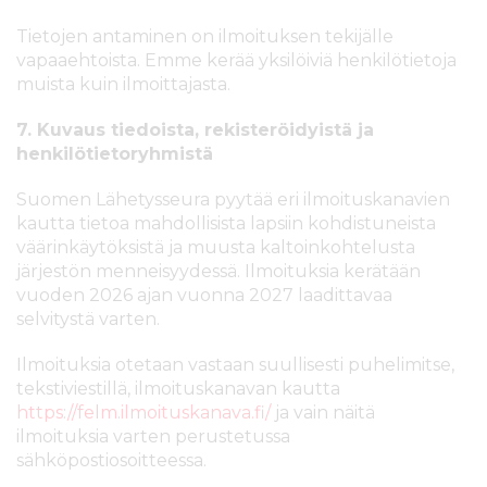
Tietojen antaminen on ilmoituksen tekijälle
vapaaehtoista. Emme kerää yksilöiviä henkilötietoja
muista kuin ilmoittajasta.
7. Kuvaus tiedoista, rekisteröidyistä ja
henkilötietoryhmistä
Suomen Lähetysseura pyytää eri ilmoituskanavien
kautta tietoa mahdollisista lapsiin kohdistuneista
väärinkäytöksistä ja muusta kaltoinkohtelusta
järjestön menneisyydessä. Ilmoituksia kerätään
vuoden 2026 ajan vuonna 2027 laadittavaa
selvitystä varten.
Ilmoituksia otetaan vastaan suullisesti puhelimitse,
tekstiviestillä, ilmoituskanavan kautta
https://felm.ilmoituskanava.fi/
ja vain näitä
ilmoituksia varten perustetussa
sähköpostiosoitteessa.