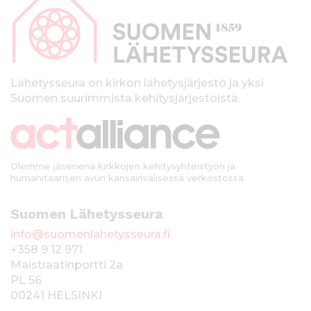
p
a
l
k
Lähetysseura on kirkon lähetysjärjestö ja yksi
Suomen suurimmista kehitysjärjestöistä.
k
i
Olemme jäsenenä kirkkojen kehitysyhteistyön ja
humanitaarisen avun kansainvälisessä verkostossa.
Suomen Lähetysseura
info@suomenlahetysseura.fi
+358 9 12 971
Maistraatinportti 2a
PL 56
00241 HELSINKI