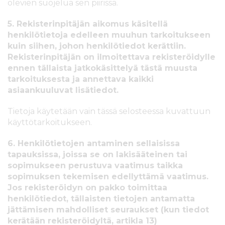
olevien suojelua sen piirissä.
5. Rekisterinpitäjän aikomus käsitellä
henkilötietoja edelleen muuhun tarkoitukseen
kuin siihen, johon henkilötiedot kerättiin.
Rekisterinpitäjän on ilmoitettava rekisteröidylle
ennen tällaista jatkokäsittelyä tästä muusta
tarkoituksesta ja annettava kaikki
asiaankuuluvat lisätiedot.
Tietoja käytetään vain tässä selosteessa kuvattuun
käyttötarkoitukseen.
6. Henkilötietojen antaminen sellaisissa
tapauksissa, joissa se on lakisääteinen tai
sopimukseen perustuva vaatimus taikka
sopimuksen tekemisen edellyttämä vaatimus.
Jos rekisteröidyn on pakko toimittaa
henkilötiedot, tällaisten tietojen antamatta
jättämisen mahdolliset seuraukset (kun tiedot
kerätään rekisteröidyltä, artikla 13)