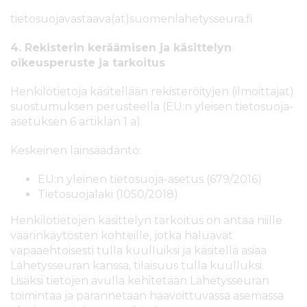
tietosuojavastaava(at)suomenlahetysseura.fi
4. Rekisterin keräämisen ja käsittelyn
oikeus
peruste ja tarkoitus
Henkilötietoja käsitellään rekisteröityjen (ilmoittajat)
suostumuksen perusteella (EU:n yleisen tietosuoja-
asetuksen 6 artiklan 1 a).
Keskeinen lainsäädäntö:
EU:n yleinen tietosuoja-asetus (679/2016)
Tietosuojalaki (1050/2018)
Henkilötietojen käsittelyn tarkoitus on antaa niille
väärinkäytösten kohteille, jotka haluavat
vapaaehtoisesti tulla kuulluiksi ja käsitellä asiaa
Lähetysseuran kanssa, tilaisuus tulla kuulluksi.
Lisäksi tietojen avulla kehitetään Lähetysseuran
toimintaa ja parannetaan haavoittuvassa asemassa