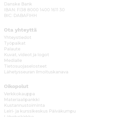
Danske Bank
IBAN: FI38 8000 1400 1611 30
BIC: DABAFIHH
Ota yhteyttä
Yhteystiedot
Työpaikat
Palaute
Kuvat, videot ja logot
Medialle
Tietosuojaselosteet
Lähetysseuran ilmoituskanava
Oikopolut
Verkkokauppa
Materiaalipankki
Kustannustoiminta
Leiri- ja kurssikeskus Päiväkumpu
Lähetyskirkko