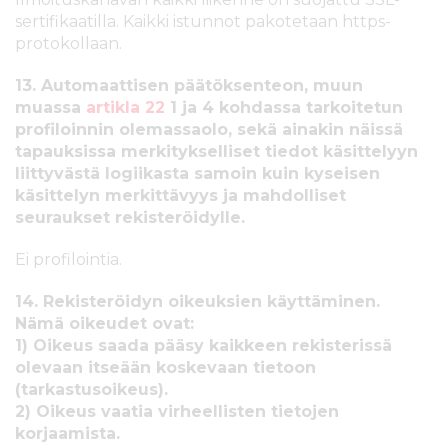
sertifikaatilla. Kaikki istunnot pakotetaan https-
protokollaan.
13. Automaattisen päätöksenteon, muun
muassa
artikla 22
1 ja 4 kohdassa tarkoitetun
profiloinnin olemassaolo, sekä ainakin näissä
tapauksissa merkitykselliset tiedot käsittelyyn
liittyvästä logiikasta samoin kuin kyseisen
käsittelyn merkittävyys ja mahdolliset
seuraukset rekisteröidylle.
Ei profilointia.
14. Rekisteröidyn oikeuksien käyttäminen.
Nämä oikeudet ovat:
1) Oikeus saada pääsy kaikkeen rekisterissä
olevaan itseään koskevaan tietoon
(tarkastusoikeus).
2) Oikeus vaatia virheellisten tietojen
korjaamista.