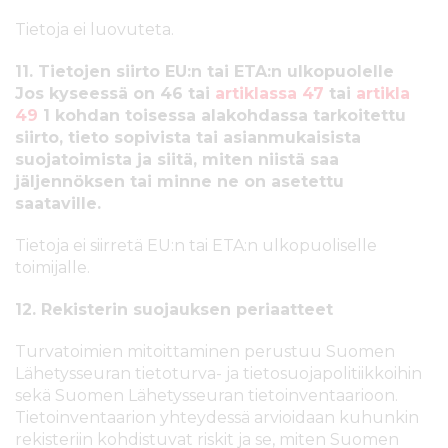
Tietoja ei luovuteta.
11. Tietojen siirto EU:n tai ETA:n ulkopuolelle
Jos kyseessä on 46 tai
artiklassa 47
tai
artikla
49
1 kohdan toisessa alakohdassa tarkoitettu
siirto, tieto sopivista tai asianmukaisista
suojatoimista ja siitä, miten niistä saa
jäljennöksen tai minne ne on asetettu
saataville.
Tietoja ei siirretä EU:n tai ETA:n ulkopuoliselle
toimijalle.
12. Rekisterin suojauksen periaatteet
Turvatoimien mitoittaminen perustuu Suomen
Lähetysseuran tietoturva- ja tietosuojapolitiikkoihin
sekä Suomen Lähetysseuran tietoinventaarioon.
Tietoinventaarion yhteydessä arvioidaan kuhunkin
rekisteriin kohdistuvat riskit ja se, miten Suomen