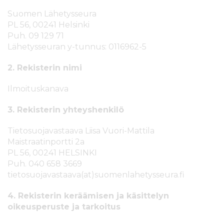
s
i
Suomen Lähetysseura
ä
n
PL 56, 00241 Helsinki
l
Puh. 09 129 71
t
Lähetysseuran y-tunnus: 0116962-5
ö
ö
2. Rekisterin nimi
n
Ilmoituskanava
3. Rekisterin yhteyshenkilö
Tietosuojavastaava Liisa Vuori-Mattila
Maistraatinportti 2a
PL 56, 00241 HELSINKI
Puh. 040 658 3669
tietosuojavastaava(at)suomenlahetysseura.fi
4. Rekisterin keräämisen ja käsittelyn
oikeusperuste ja tarkoitus