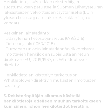
Henkilötietoja käsitellään rekisteröityjen
suostumuksen perusteella Suomen Lähetysseuran
lakisääteisten velvoitteiden täyttämiseksi (EU:n
yleisen tietosuoja-asetuksen 6 artiklan 1 a ja c
kohdat).
Keskeinen lainsäädäntö:
• EU:n yleinen tietosuoja-asetus (679/2016)
• Tietosuojalaki (1050/2018)
• Euroopan unionin lainsäädännön rikkomisesta
ilmoittavien henkilöiden suojelusta annetun
direktiivin (EU) 2019/1937, ns. Whistleblower-
direktiivi
Henkilötietojen käsittelyn tarkoitus on
Whistleblower-direktiivin mukaisten ilmoitusten
käsittely.
5. Rekisterinpitäjän aikomus käsitellä
henkilötietoja edelleen muuhun tarkoitukseen
kuin siihen, johon henkilötiedot kerättiin.