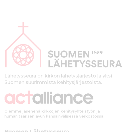
A
l
a
p
a
l
k
Lähetysseura on kirkon lähetysjärjestö ja yksi
Suomen suurimmista kehitysjärjestöistä.
k
i
Olemme jäsenenä kirkkojen kehitysyhteistyön ja
humanitaarisen avun kansainvälisessä verkostossa.
Suomen Lähetysseura