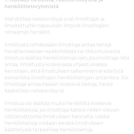
henkilötietoryhmistä
Mahdollisia rekisteröityjä ovat ilmoittajat ja
ilmoitettuihin tapauksiin liittyvät ilmoittajien
nimeämät henkilöt.
Ilmoitusta tehdessään ilmoittaja antaa tietoja
havaitsemastaan epäkohdasta tai rikkomuksesta.
Ilmoitus sisältää henkilötietoja vain, jos ilmoittaja niitä
antaa. Ilmoitusta koskevassa ohjeistuksessa
kerrotaan, että ilmoituksen tekeminen ei edellytä
esimerkiksi ilmoittajan henkilötietojen antamista. Jos
ilmoittaja antaa itseään koskevia tietoja, häntä
käsitellään rekisteröitynä.
Ilmoitus voi sisältää muita henkilöitä koskevia
henkilötietoja, jos ilmoittaja katsoo niiden olevan
välttämättömiä ilmoituksen kannalta. Lisäksi
henkilötietoja voidaan kerätä ilmoituksen
käsittelyssä tarpeellisia henkilötietoja.