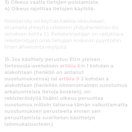
3) Oikeus vaatia tietojen poistamista.
4) Oikeus rajoittaa tietojen käyttöä.
Rekisteröity voi käyttää kaikkia oikeuksiaan
ottamalla yhteyttä rekisterin yhdyshenkilöön (ks.
selosteen kohta 3.). Rekisterinpitäjän on vastattava
rekisteröityjen omia tietojaan koskeviin pyyntöihin
ilman aiheetonta viivytystä.
15. Jos käsittely perustuu EU:n yleisen
tietosuoja-asetuksen
artikla 6
:n 1 kohdan a
alakohtaan (henkilö on antanut
suostumuksensa) tai
artikla 9
2 kohdan a
alakohtaan (henkilön nimenomainen suostumus
arkaluonteisia tietoja koskien), on
rekisteröidyllä lisäksi oikeus peruuttaa
suostumus milloin tahansa tämän vaikuttamatta
suostumuksen perusteella ennen sen
peruuttamista suoritetun käsittelyn
lainmukaisuuteen.)