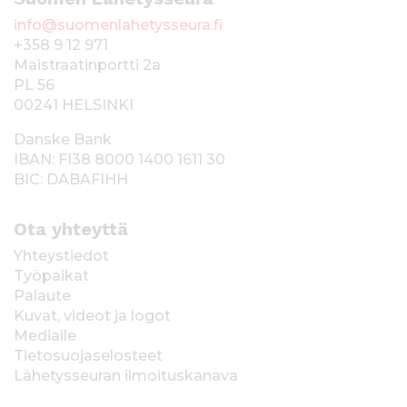
info@suomenlahetysseura.fi
+358 9 12 971
Maistraatinportti 2a
PL 56
00241 HELSINKI
Danske Bank
IBAN: FI38 8000 1400 1611 30
BIC: DABAFIHH
Ota yhteyttä
Yhteystiedot
Työpaikat
Palaute
Kuvat, videot ja logot
Medialle
Tietosuojaselosteet
Lähetysseuran ilmoituskanava