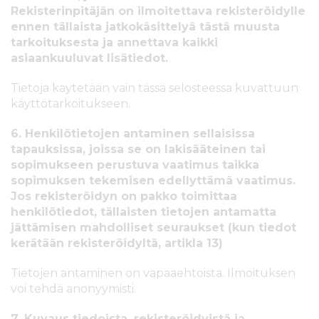
Rekisterinpitäjän on ilmoitettava rekisteröidylle
ennen tällaista jatkokäsittelyä tästä muusta
tarkoituksesta ja annettava kaikki
asiaankuuluvat lisätiedot.
Tietoja käytetään vain tässä selosteessa kuvattuun
käyttötarkoitukseen.
6. Henkilötietojen antaminen sellaisissa
tapauksissa, joissa se on lakisääteinen tai
sopimukseen perustuva vaatimus taikka
sopimuksen tekemisen edellyttämä vaatimus.
Jos rekisteröidyn on pakko toimittaa
henkilötiedot, tällaisten tietojen antamatta
jättämisen mahdolliset seuraukset (kun tiedot
kerätään rekisteröidyltä, artikla 13)
Tietojen antaminen on vapaaehtoista. Ilmoituksen
voi tehdä anonyymisti.
7. Kuvaus tiedoista, rekisteröidyistä ja