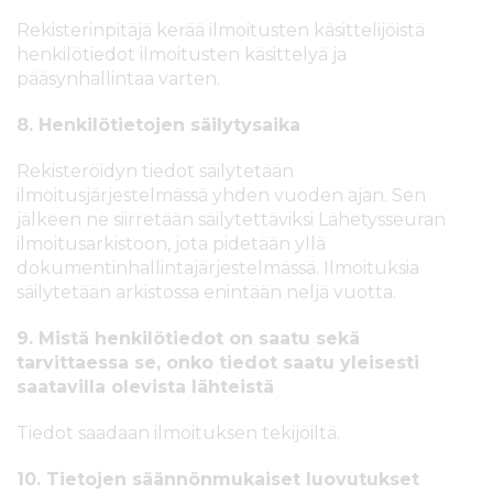
Rekisterinpitäjä kerää ilmoitusten käsittelijöistä
henkilötiedot ilmoitusten käsittelyä ja
pääsynhallintaa varten.
8. Henkilötietojen säilytysaika
Rekisteröidyn tiedot säilytetään
ilmoitusjärjestelmässä yhden vuoden ajan. Sen
jälkeen ne siirretään säilytettäviksi Lähetysseuran
ilmoitusarkistoon, jota pidetään yllä
dokumentinhallintajärjestelmässä. Ilmoituksia
säilytetään arkistossa enintään neljä vuotta.
9. Mistä henkilötiedot on saatu sekä
tarvittaessa se, onko tiedot saatu yleisesti
saatavilla olevista lähteistä
Tiedot saadaan ilmoituksen tekijöiltä.
10. Tietojen säännönmukaiset luovutukset