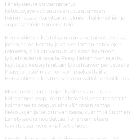
Lähetysseura on varmistanut
tietosuojavelvollisuuksien toteutumisen
toiminnassaan tarvittavin teknisin, hallinnollisin ja
organisatorisin toimenpitein.
Henkilötietoja käsitellään vain siinä tarkoituksessa,
johon ne on kerätty ja vain sellaisten henkilöjen
toimesta, joilla on valtuutus tiedon käyttöön
työtehtäviensä nojalla. Pääsy tietoihin on rajattu
käyttäjäoikeusryhmittäin työtehtävien perusteella.
Pääsy järjestelmään on vain pääkäyttäjillä.
Henkilötietoja käsitteleviä sitoo vaitiolovelvollisuus.
Mikäli rekisterin tietojen käsittely annetaan
kolmannen osapuolen tehtäväksi, vaaditaan tältä
kolmannelta osapuolelta vähintään samaa
tietosuojan ja tietoturvan tasoa, kuin mitä Suomen
Lähetysseura noudattaa. Tähän annetaan
tarvittaessa myös kirjalliset ohjeet.
Ilmoituskanavan kaikki liikenne on suojattu SSL-