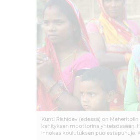
ö
n
Kunti Rishidev (edessä) on Meheritolin 
kehityksen moottorina yhteisössään. 
innokas koulutuksen puolestapuhuja.