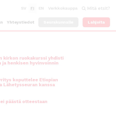
SV
FI
EN
Verkkokauppa
Mitä etsit?
an
Yhteystiedot
Seurakunnalle
Lahjoita
 kirkon ruokakurssi yhdisti
n ja henkisen hyvinvoinnin
ritys koputtelee Etiopian
a Lähetysseuran kanssa
ei päästä otteestaan