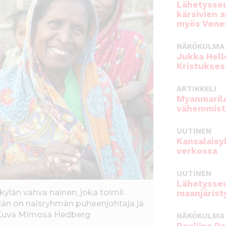
Lähetysseu
kärsivien 
myös Venez
NÄKÖKULMA
Jukka Hell
Kristukses
ARTIKKELI
Myanmarila
vähemmist
UUTINEN
Kansalaisy
verkossa
UUTINEN
Lähetysseu
kylän vahva nainen, joka toimii
maanjärist
Hän on naisryhmän puheenjohtaja ja
 Kuva Mimosa Hedberg
NÄKÖKULMA