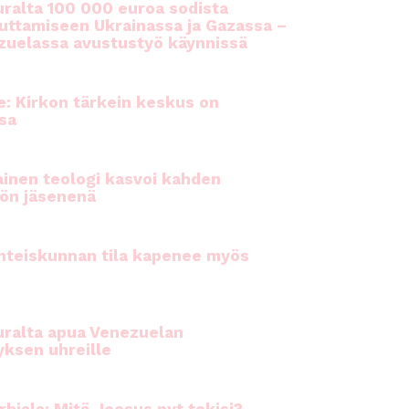
ralta 100 000 euroa sodista
auttamiseen Ukrainassa ja Gazassa –
uelassa avustustyö käynnissä
e: Kirkon tärkein keskus on
sa
inen teologi kasvoi kahden
ön jäsenenä
hteiskunnan tila kapenee myös
ralta apua Venezuelan
yksen uhreille