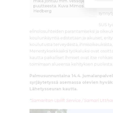
synnyty
mikä johtuu mm. vessojen
puutteesta. Kuva Mimosa
monenl
Hedberg
synnyty
SUS ty
elinolosuhteiden parantamiseksi ja oikeu
koulunkäyntiä edistetään ja aikuiset, erity
koulutusta terveydestä, ihmisoikeuksista,
Menestyksekkääksi työkaluksi ovat osoitt
kautta paikalliset ihmiset ovat itse rohk
toimimaan alueensa kehityksen puolesta.
Palmusunnuntaina 14.4. jumalanpalvel
syrjäytetyssä asemassa olevien hyvä
Lähetysseuran kautta.
*
Samaritan Uplift Service / Samari Utth