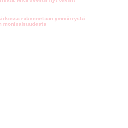
rhiala: Mitä Jeesus nyt tekisi?
kirkossa rakennetaan ymmärrystä
n moninaisuudesta