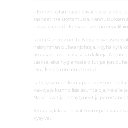
– Ennen kylän naiset olivat ujoja ja piilott
saaneet itseluottamusta. Kannustuksen an
haluaa oppia lukemaan, kertoo nepalilai
Kunti Rishidev on Itä-Nepalin syrjäseuduil
naisryhmän puheenjohtaja. Köyhä kylä koo
asukkaat ovat alakastisia daliteja. Aiemmin 
taakse, eikä hygieniasta ollut paljon puhe
muukin asia on muuttunut.
Lähetysseuran kumppanijärjestön tuella k
kaivoja ja kunnollisia asuintaloja. Naisille 
Naiset ovat järjestäytyneet ja perustanee
Aluksi kyläläiset olivat tosin epäileväisiä:
kysyivät.