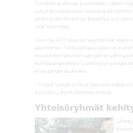
Tulokset puhuvat puolestaan. Lasten op
lukutaito-opetuksen avulla ja aikuisetki
siihen onkin helpompi keskittyä, kun per
ovat kunnossa.
Vuonna 2017 aluetta riepottelivat lisäksi va
aiemminkin. Tällä kertaa kukaan ei kuit
muutenkin selvittiin vain pienin vahingoin
kumppanijärjestön tuella kylän pohjaa oli 
enää piinaisi asukkaita.
– Tulvat tulivat yöllä ja olisimme kaikki vo
korotettu, Kunti Rishidev toteaa.
Yhteisöryhmät kehit
Lähety
Nepalin