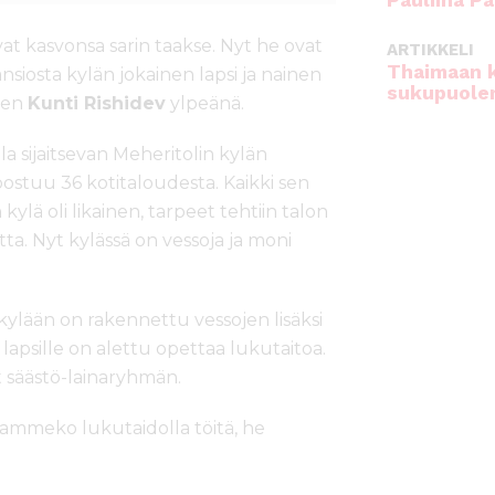
Pauliina Pa
ivat kasvonsa sarin taakse. Nyt he ovat
ARTIKKELI
Thaimaan 
siosta kylän jokainen lapsi ja nainen
sukupuole
nen
Kunti Rishidev
ylpeänä.
la sijaitsevan Meheritolin kylän
stuu 36 kotitaloudesta. Kaikki sen
kylä oli likainen, tarpeet tehtiin talon
tta. Nyt kylässä on vessoja ja moni
ylään on rakennettu vessojen lisäksi
ja lapsille on alettu opettaa lukutaitoa.
t säästö-lainaryhmän.
 saammeko lukutaidolla töitä, he