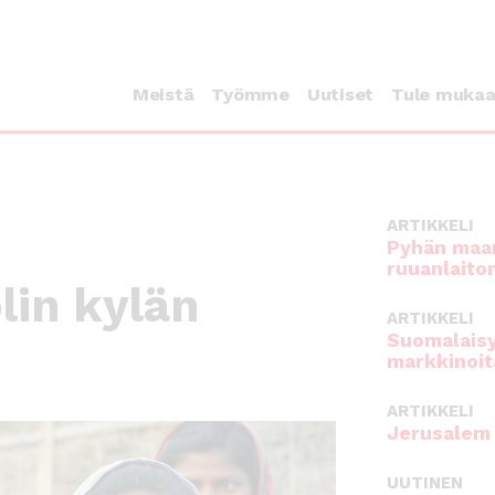
Meistä
Työmme
Uutiset
Tule muka
ARTIKKELI
Pyhän maan
ruuanlaito
lin kylän
ARTIKKELI
Suomalaisy
markkinoit
ARTIKKELI
Jerusalem 
UUTINEN