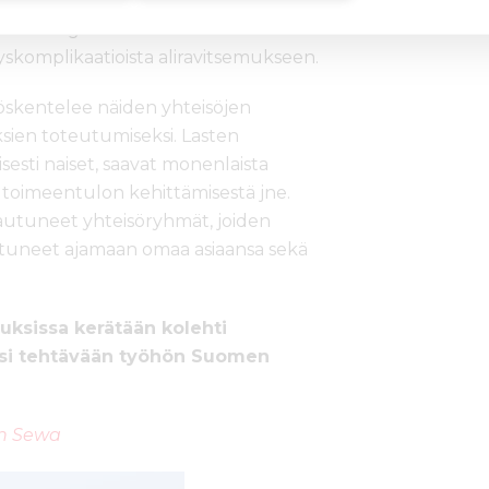
ksistä ja lasten ravinnosta aiheuttaa
aisia ongelmia
skomplikaatioista aliravitsemukseen.
öskentelee näiden yhteisöjen
ksien toteutumiseksi. Lasten
isesti naiset, saavat monenlaista
 toimeentulon kehittämisestä jne.
autuneet yhteisöryhmät, joiden
aistuneet ajamaan omaa asiaansa sekä
uksissa kerätään kolehti
ksi tehtävään työhön Suomen
an Sewa