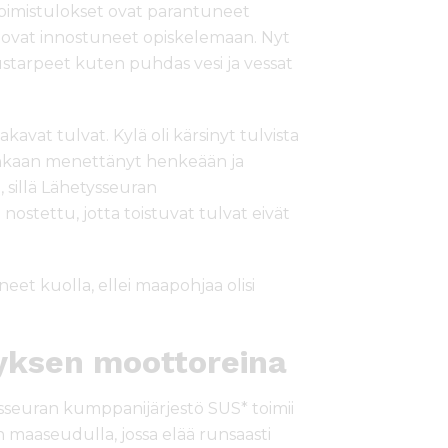
pimistulokset ovat parantuneet
n ovat innostuneet opiskelemaan. Nyt
ustarpeet kuten puhdas vesi ja vessat
kavat tulvat. Kylä oli kärsinyt tulvista
enkaan menettänyt henkeään ja
, sillä Lähetysseuran
nostettu, jotta toistuvat tulvat eivät
ineet kuolla, ellei maapohjaa olisi
yksen moottoreina
sseuran kumppanijärjestö SUS* toimii
 maaseudulla, jossa elää runsaasti