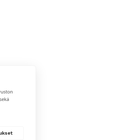
vuston
 sekä
ukset