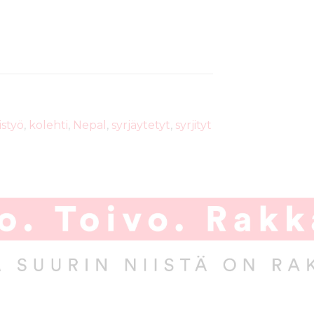
istyö
,
kolehti
,
Nepal
,
syrjäytetyt
,
syrjityt