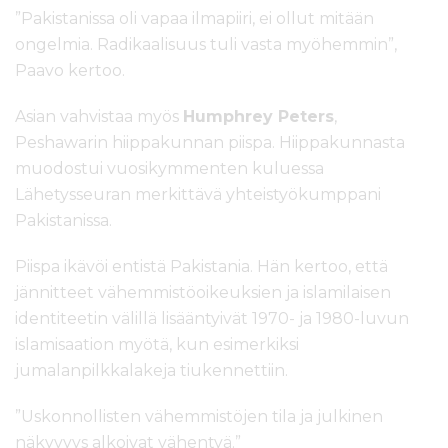
”Pakistanissa oli vapaa ilmapiiri, ei ollut mitään
ongelmia. Radikaalisuus tuli vasta myöhemmin”,
Paavo kertoo.
Asian vahvistaa myös
Humphrey Peters
,
Peshawarin hiippakunnan piispa. Hiippakunnasta
muodostui vuosikymmenten kuluessa
Lähetysseuran merkittävä yhteistyökumppani
Pakistanissa.
Piispa ikävöi entistä Pakistania. Hän kertoo, että
jännitteet vähemmistöoikeuksien ja islamilaisen
identiteetin välillä lisääntyivät 1970- ja 1980-luvun
islamisaation myötä, kun esimerkiksi
jumalanpilkkalakeja tiukennettiin.
”Uskonnollisten vähemmistöjen tila ja julkinen
näkyvyys alkoivat vähentyä.”