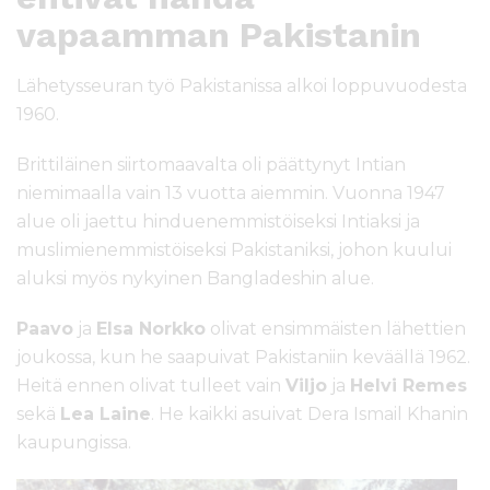
vapaamman Pakistanin
Lähetysseuran työ Pakistanissa alkoi loppuvuodesta
1960.
Brittiläinen siirtomaavalta oli päättynyt Intian
niemimaalla vain 13 vuotta aiemmin. Vuonna 1947
alue oli jaettu hinduenemmistöiseksi Intiaksi ja
muslimienemmistöiseksi Pakistaniksi, johon kuului
aluksi myös nykyinen Bangladeshin alue.
Paavo
ja
Elsa Norkko
olivat ensimmäisten lähettien
joukossa, kun he saapuivat Pakistaniin keväällä 1962.
Heitä ennen olivat tulleet vain
Viljo
ja
Helvi Remes
sekä
Lea Laine
. He kaikki asuivat Dera Ismail Khanin
kaupungissa.