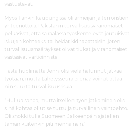
vastustavat.
Myös Tankin kaupungissa oli armeijan ja terroristien
yhteenottoja. Pakistanin turvallisuusviranomaiset
pelkäsivät, että sairaalassa työskentelevät joutuisivat
iskujen kohteeksi tai heidät kidnapattaisiin, joten
turvallisuusmääräykset olivat tiukat ja viranomaiset
vastasivat vartioinnista.
Tästä huolimatta Jenni olisi vielä halunnut jatkaa
työtään, mutta Lähetysseura ei enää voinut ottaa
niin suurta turvallisuusriskiä.
”Hullua sanoa, mutta itselleni työn jatkaminen olisi
siinä kohtaa ollut se tuttu ja turvallinen vaihtoehto.
Oli shokki tulla Suomeen. Jälkeenpäin ajatellen
tämän kuitenkin piti mennä näin.”