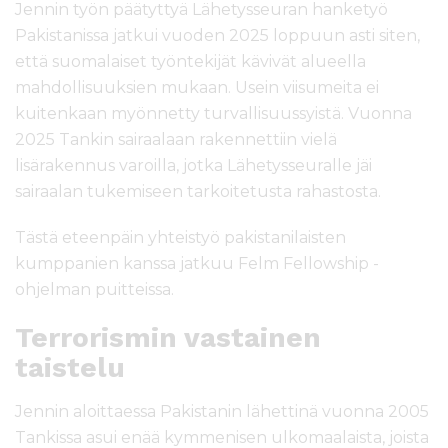
Jennin työn päätyttyä Lähetysseuran hanketyö
Pakistanissa jatkui vuoden 2025 loppuun asti siten,
että suomalaiset työntekijät kävivät alueella
mahdollisuuksien mukaan. Usein viisumeita ei
kuitenkaan myönnetty turvallisuussyistä. Vuonna
2025 Tankin sairaalaan rakennettiin vielä
lisärakennus varoilla, jotka Lähetysseuralle jäi
sairaalan tukemiseen tarkoitetusta rahastosta.
Tästä eteenpäin yhteistyö pakistanilaisten
kumppanien kanssa jatkuu Felm Fellowship -
ohjelman puitteissa.
Terrorismin vastainen
taistelu
Jennin aloittaessa Pakistanin lähettinä vuonna 2005
Tankissa asui enää kymmenisen ulkomaalaista, joista