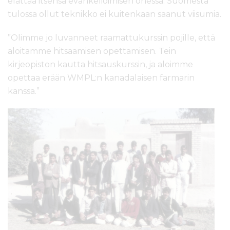
elättää itsensä evankelioimisen ohessa. Suomesta
tulossa ollut teknikko ei kuitenkaan saanut viisumia.
”Olimme jo luvanneet raamattukurssin pojille, että
aloitamme hitsaamisen opettamisen. Tein
kirjeopiston kautta hitsauskurssin, ja aloimme
opettaa erään WMPL:n kanadalaisen farmarin
kanssa.”