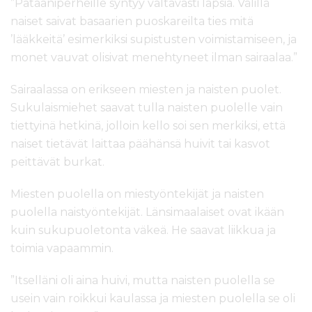
”Pataaniperheille syntyy valtavasti lapsia. Välillä
naiset saivat basaarien puoskareilta ties mitä
’lääkkeitä’ esimerkiksi supistusten voimistamiseen, ja
monet vauvat olisivat menehtyneet ilman sairaalaa.”
Sairaalassa on erikseen miesten ja naisten puolet.
Sukulaismiehet saavat tulla naisten puolelle vain
tiettyinä hetkinä, jolloin kello soi sen merkiksi, että
naiset tietävät laittaa päähänsä huivit tai kasvot
peittävät burkat.
Miesten puolella on miestyöntekijät ja naisten
puolella naistyöntekijät. Länsimaalaiset ovat ikään
kuin sukupuoletonta väkeä. He saavat liikkua ja
toimia vapaammin.
”Itselläni oli aina huivi, mutta naisten puolella se
usein vain roikkui kaulassa ja miesten puolella se oli