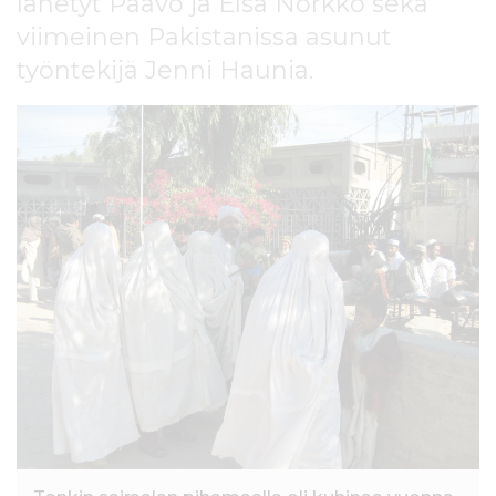
lähetyt Paavo ja Elsa Norkko sekä
viimeinen Pakistanissa asunut
työntekijä Jenni Haunia.