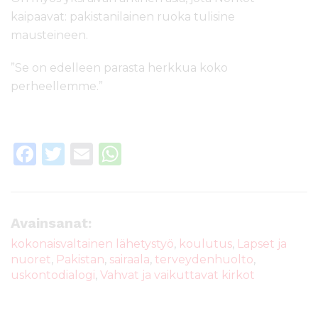
kaipaavat: pakistanilainen ruoka tulisine
mausteineen.
”Se on edelleen parasta herkkua koko
perheellemme.”
F
T
E
W
a
w
m
h
c
it
ai
a
e
te
l
ts
Avainsanat:
b
r
A
kokonaisvaltainen lähetystyö
,
koulutus
,
Lapset ja
nuoret
,
Pakistan
,
sairaala
,
terveydenhuolto
,
o
p
uskontodialogi
,
Vahvat ja vaikuttavat kirkot
o
p
k