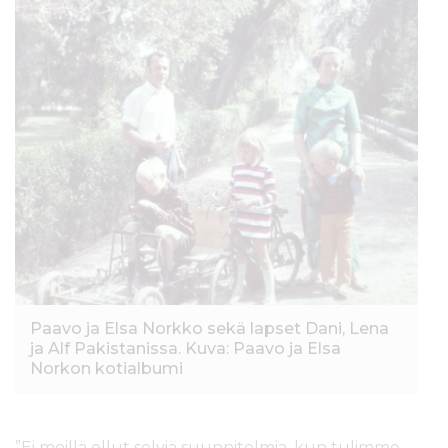
Paavo ja Elsa Norkko sekä lapset Dani, Lena
ja Alf Pakistanissa. Kuva: Paavo ja Elsa
Norkon kotialbumi
”Ei meillä ollut selviä suunnitelmia, kun tulimme.