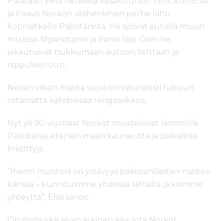
Palataan vielä hetkeksi kesäkuuhun 1975, kun Elsa
ja Paavo Norkon viisihenkinen perhe lähti
kotimatkalle Pakistanista. He ajoivat autolla muun
muassa Afganistanin ja Iranin läpi. Öisin he
jakautuivat nukkumaan autoon, telttaan ja
riippukeinuun.
Neljän viikon matka sujui onnistuneesti lukuun
ottamatta kahdeksaa rengasrikkoa.
Nyt yli 90-vuotiaat Norkot muistelevat lämmöllä
Pakistania, etenkin maan kauneutta ja paikallisia
kristittyjä.
”Ihanin muistoni on ystävyys pakistanilaisten naisten
kanssa – kun istuimme yhdessä lattialla ja koimme
yhteyttä”, Elsa sanoo.
On myös yksi aivan arkinen asia, jota Norkot