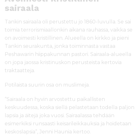
sairaala
Tankin sairaala oli perustettu jo 1860-luvulla. Se sai
toimia terrorismiaallonkin aikana rauhassa, vaikka se
on avoimesti kristillinen. Alueella on kirkko ja pieni
Tankin seurakunta, jonka toiminnasta vastaa
Peshawarin hiippakunnan pastori. Sairaala-alueella
on jopa jaossa kristinuskon perusteista kertovia
traktaatteja.
Potilaista suurin osa on muslimeja.
”Sairaala on hyvin arvostettu paikallisten
keskuudessa, koska siellä pelastetaan todella paljon
lapsia ja äitejä joka vuosi. Sairaalassa tehdään
esimerkiksi runsaasti keisarileikkauksia ja hoidetaan
keskoslapsia”, Jenni Haunia kertoo.