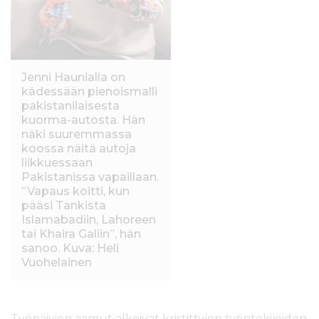
Jenni Haunialla on
kädessään pienoismalli
pakistanilaisesta
kuorma-autosta. Hän
näki suuremmassa
koossa näitä autoja
liikkuessaan
Pakistanissa vapaillaan.
”Vapaus koitti, kun
pääsi Tankista
Islamabadiin, Lahoreen
tai Khaira Galiin”, hän
sanoo. Kuva: Heli
Vuohelainen
Työpäivien aamut alkoivat kristittyjen työntekijöiden