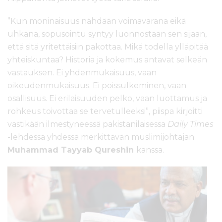
”Kun moninaisuus nähdään voimavarana eikä
uhkana, sopusointu syntyy luonnostaan sen sijaan,
että sitä yritettäisiin pakottaa. Mikä todella ylläpitää
yhteiskuntaa? Historia ja kokemus antavat selkeän
vastauksen. Ei yhdenmukaisuus, vaan
oikeudenmukaisuus. Ei poissulkeminen, vaan
osallisuus. Ei erilaisuuden pelko, vaan luottamus ja
rohkeus toivottaa se tervetulleeksi”, piispa kirjoitti
vastikään ilmestyneessä pakistanilaisessa
Daily Times
-lehdessä yhdessä merkittävän muslimijohtajan
Muhammad Tayyab Qureshin
kanssa.