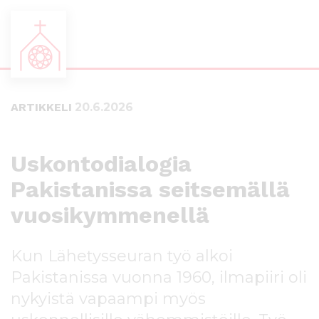
S
S
i
i
i
i
ARTIKKELI
20.6.2026
r
r
r
r
y
y
s
a
Uskontodialogia
u
l
Pakistanissa seitsemällä
o
a
r
p
vuosikymmenellä
a
a
a
l
n
k
Kun Lähetysseuran työ alkoi
s
k
Pakistanissa vuonna 1960, ilmapiiri oli
i
i
s
i
nykyistä vapaampi myös
ä
n