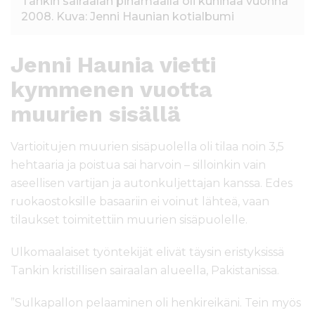
Tankin sairaalan pihamaalla oli kuhinaa vuonna
2008. Kuva: Jenni Haunian kotialbumi
Jenni Haunia vietti
kymmenen vuotta
muurien sisällä
Vartioitujen muurien sisäpuolella oli tilaa noin 3,5
hehtaaria ja poistua sai harvoin – silloinkin vain
aseellisen vartijan ja autonkuljettajan kanssa. Edes
ruokaostoksille basaariin ei voinut lähteä, vaan
tilaukset toimitettiin muurien sisäpuolelle.
Ulkomaalaiset työntekijät elivät täysin eristyksissä
Tankin kristillisen sairaalan alueella, Pakistanissa.
”Sulkapallon pelaaminen oli henkireikäni. Tein myös