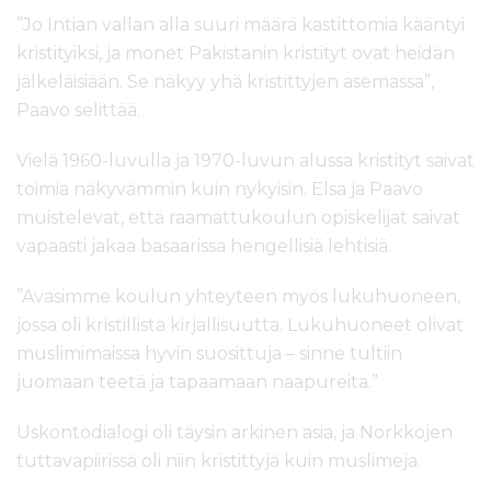
”Jo Intian vallan alla suuri määrä kastittomia kääntyi
kristityiksi, ja monet Pakistanin kristityt ovat heidän
jälkeläisiään. Se näkyy yhä kristittyjen asemassa”,
Paavo selittää.
Vielä 1960-luvulla ja 1970-luvun alussa kristityt saivat
toimia näkyvämmin kuin nykyisin. Elsa ja Paavo
muistelevat, että raamattukoulun opiskelijat saivat
vapaasti jakaa basaarissa hengellisiä lehtisiä.
”Avasimme koulun yhteyteen myös lukuhuoneen,
jossa oli kristillistä kirjallisuutta. Lukuhuoneet olivat
muslimimaissa hyvin suosittuja – sinne tultiin
juomaan teetä ja tapaamaan naapureita.”
Uskontodialogi oli täysin arkinen asia, ja Norkkojen
tuttavapiirissä oli niin kristittyjä kuin muslimeja.