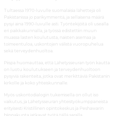
Tultaessa 1970-luvulle suomalaisia lähettejä oli
Pakistanissa jo parikymmentä, ja sellaisena määrä
pysyi aina 1990-luvulle asti. Työntekijöitä oli usealla
eri paikkakunnalla, ja työssä edistettiin muun
muassa lasten koulutusta, naisten asemaa ja
toimeentuloa, uskontojen välistä vuoropuhelua
sekä terveydenhuoltoa.
Piispa huomauttaa, että Lähetysseuran työn kautta
on luotu koulutukseen ja terveydenhuoltoon
pysyviä rakenteita, jotka ovat merkittäviä Pakistanin
kirkolle ja koko yhteiskunnalle.
Myös uskontodialogin tukemisella on ollut iso
vaikutus, ja Lähetysseuran yhteistyökumppaneista
erityisesti Kristillinen opintokeskus ja Peshawarin
hiippakunta jatkavat työtä tällä saralla.