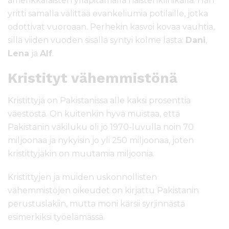
amerikkalaisten ylläpitämällä naistenklinikalla. Hän
yritti samalla välittää evankeliumia potilaille, jotka
odottivat vuoroaan. Perhekin kasvoi kovaa vauhtia,
sillä viiden vuoden sisällä syntyi kolme lasta:
Dani
,
Lena
ja
Alf
.
Kristityt vähemmistönä
Kristittyjä on Pakistanissa alle kaksi prosenttia
väestöstä. On kuitenkin hyvä muistaa, että
Pakistanin väkiluku oli jo 1970-luvulla noin 70
miljoonaa ja nykyisin jo yli 250 miljoonaa, joten
kristittyjäkin on muutamia miljoonia.
Kristittyjen ja muiden uskonnollisten
vähemmistöjen oikeudet on kirjattu Pakistanin
perustuslakiin, mutta moni kärsii syrjinnästä
esimerkiksi työelämässä.