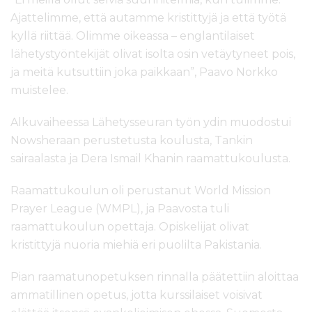
Ajattelimme, että autamme kristittyjä ja että työtä
kyllä riittää. Olimme oikeassa – englantilaiset
lähetystyöntekijät olivat isolta osin vetäytyneet pois,
ja meitä kutsuttiin joka paikkaan”, Paavo Norkko
muistelee.
Alkuvaiheessa Lähetysseuran työn ydin muodostui
Nowsheraan perustetusta koulusta, Tankin
sairaalasta ja Dera Ismail Khanin raamattukoulusta.
Raamattukoulun oli perustanut World Mission
Prayer League (WMPL), ja Paavosta tuli
raamattukoulun opettaja. Opiskelijat olivat
kristittyjä nuoria miehiä eri puolilta Pakistania.
Pian raamatunopetuksen rinnalla päätettiin aloittaa
ammatillinen opetus, jotta kurssilaiset voisivat