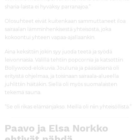
sharia-laista ei hyväksy parranajoa.”
Olosuhteet eivät kuitenkaan sammuttaneet iloa
sairaalan lämminhenkisestä yhteisöstä, joka
kokoontui yhteen vapaa-ajallaankin.
Aina keksittiin jokin syy juoda teetä ja syödä
leivonnaisia. Välillä tehtiin popcornia ja katsottiin
Bollywood-elokuvia. Jouluna ja pääsiäisenä oli
erityistä ohjelmaa, ja toisinaan sairaala-alueella
juhlittiin häitäkin. Siellä oli myös suomalaisten
tekemä sauna.
”Se oli rikas elämänjakso. Meillä oli niin yhteisöllistä.”
Paavo ja Elsa Norkko
ehtivät nähdä