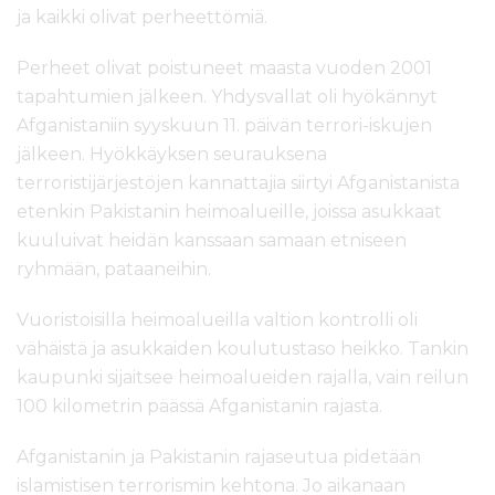
ja kaikki olivat perheettömiä.
Perheet olivat poistuneet maasta vuoden 2001
tapahtumien jälkeen. Yhdysvallat oli hyökännyt
Afganistaniin syyskuun 11. päivän terrori-iskujen
jälkeen. Hyökkäyksen seurauksena
terroristijärjestöjen kannattajia siirtyi Afganistanista
etenkin Pakistanin heimoalueille, joissa asukkaat
kuuluivat heidän kanssaan samaan etniseen
ryhmään, pataaneihin.
Vuoristoisilla heimoalueilla valtion kontrolli oli
vähäistä ja asukkaiden koulutustaso heikko. Tankin
kaupunki sijaitsee heimoalueiden rajalla, vain reilun
100 kilometrin päässä Afganistanin rajasta.
Afganistanin ja Pakistanin rajaseutua pidetään
islamistisen terrorismin kehtona. Jo aikanaan