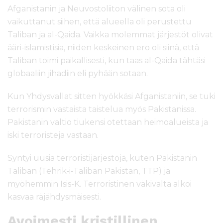
Afganistanin ja Neuvostoliiton välinen sota oli
vaikuttanut siihen, että alueella oli perustettu
Taliban ja al-Qaida. Vaikka molemmat järjestöt olivat
ääri-islamistisia, niiden keskeinen ero oli siinä, että
Taliban toimi paikallisesti, kun taas al-Qaida tähtäsi
globaaliin jihadiin eli pyhään sotaan.
Kun Yhdysvallat sitten hyökkäsi Afganistaniin, se tuki
terrorismin vastaista taistelua myös Pakistanissa.
Pakistanin valtio tiukensi otettaan heimoalueista ja
iski terroristeja vastaan.
Syntyi uusia terroristijärjestöjä, kuten Pakistanin
Taliban (Tehrik‑i‑Taliban Pakistan, TTP) ja
myöhemmin Isis-K. Terroristinen väkivalta alkoi
kasvaa räjähdysmäisesti.
Avoimesti kristillinen