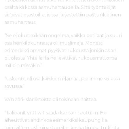
osalta kirkossa aamuhartaudella. Siitä työntekijät
siirtyivät osastoille, joissa järjestettiin paštunkielinen
aamuhartaus.
”Se ei ollut mikään ongelma, vaikka potilaat ja suuri
osa henkilökunnasta oli muslimeja. Monesti
esimerkiksi ammat pyysivät rukousta jonkin asian
puolesta. Yhtä lailla he levittivät rukousmattonsa
milloin missäkin.”
”Uskonto oli osa kaikkien elämää, ja elimme sulassa
sovussa.”
Vain ääri-islamisteista oli toisinaan haittaa.
”Talibanit yrittivät saada kansan ruotuun. He
aiheuttivat ahdinkoa esimerkiksi kaupungilla
toimiville muslimipartureille, koska tiukka tulkinta