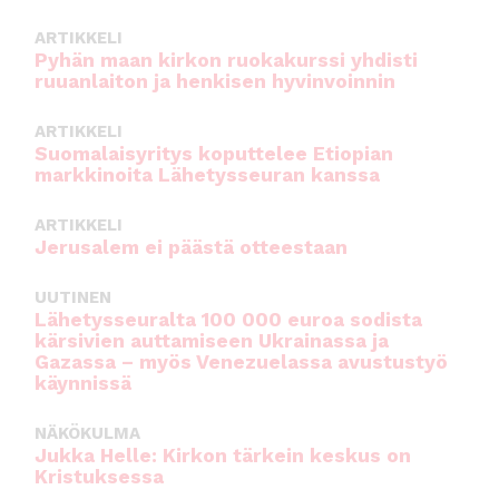
ARTIKKELI
Pyhän maan kirkon ruokakurssi yhdisti
ruuanlaiton ja henkisen hyvinvoinnin
ARTIKKELI
Suomalaisyritys koputtelee Etiopian
markkinoita Lähetysseuran kanssa
ARTIKKELI
Jerusalem ei päästä otteestaan
UUTINEN
Lähetysseuralta 100 000 euroa sodista
kärsivien auttamiseen Ukrainassa ja
Gazassa – myös Venezuelassa avustustyö
käynnissä
NÄKÖKULMA
Jukka Helle: Kirkon tärkein keskus on
Kristuksessa