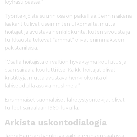
löyhästi päässä.”
Työntekijöistä suurin osa on paikallisia. Jennin aikana
lääkärit tulivat useimmiten ulkomailta, mutta
hoitajat ja avustava henkilökunta, kuten siivousta ja
tulkkausta tekevät ”ammat” olivat enimmäkseen
pakistanilaisia.
”Osalla hoitajista oli valtion hyväksymä koulutus ja
osan sairaala koulutti itse. Kaikki hoitajat olivat
kristittyjä, mutta avustava henkilökunta oli
lähiseudulla asuvia muslimeja.”
Ensimmäiset suomalaiset lähetystyöntekijät olivat
tulleet sairaalaan 1960-luvulla.
Arkista uskontodialogia
Jenni Haunian työnkuva vaihteli vuosien saatossa.