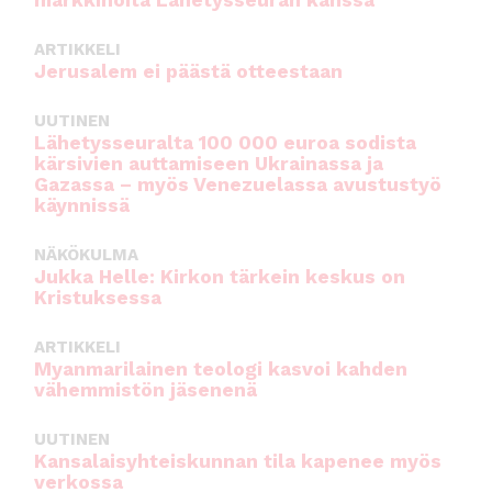
markkinoita Lähetysseuran kanssa
ARTIKKELI
Jerusalem ei päästä otteestaan
UUTINEN
Lähetysseuralta 100 000 euroa sodista
kärsivien auttamiseen Ukrainassa ja
Gazassa – myös Venezuelassa avustustyö
käynnissä
NÄKÖKULMA
Jukka Helle: Kirkon tärkein keskus on
Kristuksessa
ARTIKKELI
Myanmarilainen teologi kasvoi kahden
vähemmistön jäsenenä
UUTINEN
Kansalaisyhteiskunnan tila kapenee myös
verkossa