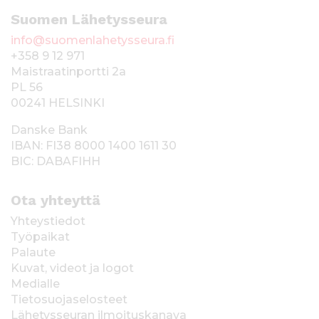
Suomen Lähetysseura
info@suomenlahetysseura.fi
+358 9 12 971
Maistraatinportti 2a
PL 56
00241 HELSINKI
Danske Bank
IBAN: FI38 8000 1400 1611 30
BIC: DABAFIHH
Ota yhteyttä
Yhteystiedot
Työpaikat
Palaute
Kuvat, videot ja logot
Medialle
Tietosuojaselosteet
Lähetysseuran ilmoituskanava