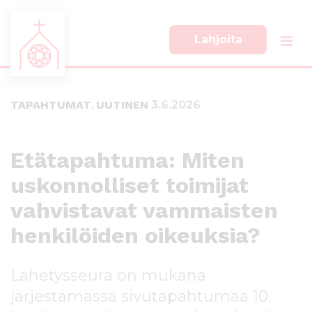
Lahjoita
S
S
i
i
i
i
TAPAHTUMAT
,
UUTINEN
3.6.2026
r
r
r
r
y
y
s
a
Etätapahtuma: Miten
u
l
uskonnolliset toimijat
o
a
r
p
vahvistavat vammaisten
a
a
a
l
henkilöiden oikeuksia?
n
k
s
k
Lähetysseura on mukana
i
i
s
i
järjestämässä sivutapahtumaa 10.
ä
n