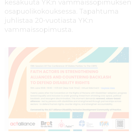
kesäkuuta YK:n vammaissopimuksen
l
t
osapuolikokouksessa. Tapahtuma
ö
juhlistaa 20-vuotiasta YK:n
ö
vammaissopimusta.
n