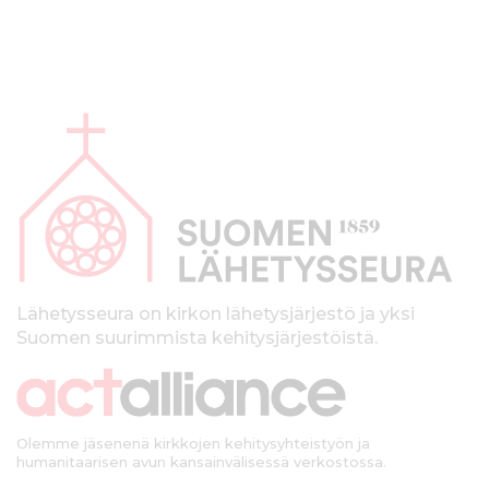
A
l
a
p
a
l
k
Lähetysseura on kirkon lähetysjärjestö ja yksi
Suomen suurimmista kehitysjärjestöistä.
k
i
Olemme jäsenenä kirkkojen kehitysyhteistyön ja
humanitaarisen avun kansainvälisessä verkostossa.