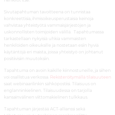
henkilöt itse.
Sivutapahtuman tavoitteena on tunnistaa
konkreettisia, ihmisoikeusperustaisia keinoja
vahvistaa yhteistyötä vammaisjärjestöjen ja
uskonnollisten toimijoiden välillä. Tapahtumassa
tarkastellaan nykyisiä uhkia vammaisten
henkilöiden oikeuksille ja nostetaan esiin hyviä
käytäntöjä eri maista, joissa yhteistyö on johtanut
positiivisiin muutoksiin.
Tapahtuma on
avoin kaikille kiinnostuneille
, ja siihen
voi osallistua verkossa.
Rekisteröitymällä tilaisuuteen
saat webinaarilinkin sähköpostiisi.
Tilaisuus on
englanninkielinen. Tilaisuudessa on tarjolla
kansainvälinen viittomakielinen tulkkaus.
Tapahtuman järjestää ACT-allianssi sekä