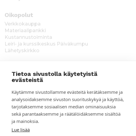
Oikopolut
Verkkokauppa
Materiaalipankki
Kustannustoiminta
Leiri- ja kurssikeskus Päiväkumpu
Lähetyskirkko
Tietoa sivustolla käytetyistä
evästeistä
T
Keräysluvat:
Manner-Suomi RA/2020/1538,
Käytämme sivustollamme evästeitä kerätäksemme ja
voimassa toistaiseksi 1.1.2021 alkaen, myönnetty
i
analysoidaksemme sivuston suorituskykyä ja käyttöä,
1.12.2020, Poliisihallitus. Ahvenanmaa ÅLR
tarjotaksemme sosiaalisen median ominaisuuksia
e
2025/5437, voimassa 1.1.–31.12.2026, myönnetty
28.8.2025 Ahvenanmaan maakuntahallitus. Kerätyt
sekä parantaaksemme ja räätälöidäksemme sisältöä
d
varat käytetään Suomen Lähetysseuran
ja mainoksia.
ulkomaantyöhön. Lahjoittajan tiedot tallennetaan
o
Lue lisää
Suomen Lähetysseuran yhteystietorekisteriin. Lue