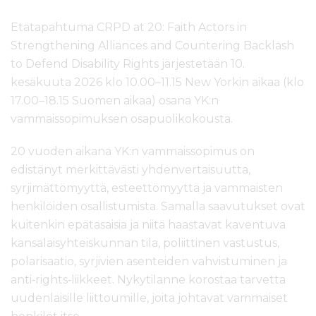
Etätapahtuma
CRPD at 20: Faith Actors in
Strengthening Alliances and Countering Backlash
to Defend Disability Rights
järjestetään 10.
kesäkuuta 2026 klo 10.00–11.15 New Yorkin aikaa (klo
17.00–18.15 Suomen aikaa) osana YK:n
vammaissopimuksen osapuolikokousta.
20 vuoden aikana YK:n vammaissopimus on
edistänyt merkittävästi yhdenvertaisuutta,
syrjimättömyyttä, esteettömyyttä ja vammaisten
henkilöiden osallistumista. Samalla saavutukset ovat
kuitenkin epätasaisia ja niitä haastavat kaventuva
kansalaisyhteiskunnan tila, poliittinen vastustus,
polarisaatio, syrjivien asenteiden vahvistuminen ja
anti
‑
rights
‑
liikkeet. Nykytilanne korostaa tarvetta
uudenlaisille liittoumille, joita johtavat vammaiset