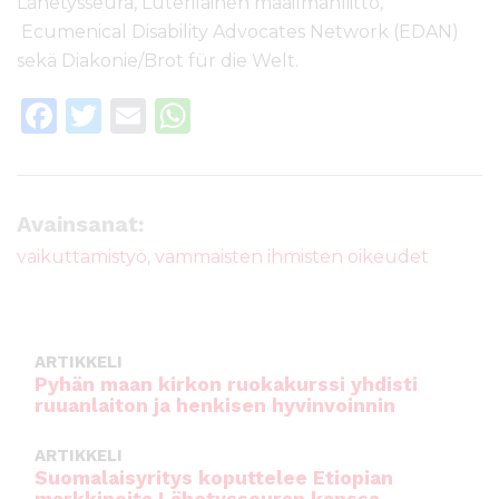
Lähetysseura, Luterilainen maailmanliitto,
Ecumenical Disability Advocates Network (EDAN)
sekä Diakonie/Brot für die Welt.
F
T
E
W
a
w
m
h
c
it
ai
a
e
te
l
ts
Avainsanat:
b
r
A
vaikuttamistyö
,
vammaisten ihmisten oikeudet
o
p
o
p
k
ARTIKKELI
Pyhän maan kirkon ruokakurssi yhdisti
ruuanlaiton ja henkisen hyvinvoinnin
ARTIKKELI
Suomalaisyritys koputtelee Etiopian