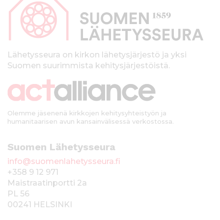
p
l
t
a
ö
l
ö
n
k
Lähetysseura on kirkon lähetysjärjestö ja yksi
Suomen suurimmista kehitysjärjestöistä.
k
i
Olemme jäsenenä kirkkojen kehitysyhteistyön ja
humanitaarisen avun kansainvälisessä verkostossa.
Suomen Lähetysseura
info@suomenlahetysseura.fi
+358 9 12 971
Maistraatinportti 2a
PL 56
00241 HELSINKI