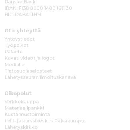
Danske Bank
IBAN: FI38 8000 1400 1611 30
BIC: DABAFIHH
Ota yhteyttä
Yhteystiedot
Työpaikat
Palaute
Kuvat, videot ja logot
Medialle
Tietosuojaselosteet
Lähetysseuran ilmoituskanava
Oikopolut
Verkkokauppa
Materiaalipankki
Kustannustoiminta
Leiri- ja kurssikeskus Päiväkumpu
Lähetyskirkko