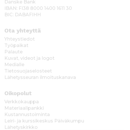
Danske Bank
IBAN: FI38 8000 1400 1611 30
BIC: DABAFIHH
Ota yhteyttä
Yhteystiedot
Työpaikat
Palaute
Kuvat, videot ja logot
Medialle
Tietosuojaselosteet
Lähetysseuran ilmoituskanava
Oikopolut
Verkkokauppa
Materiaalipankki
Kustannustoiminta
Leiri- ja kurssikeskus Päiväkumpu
Lähetyskirkko