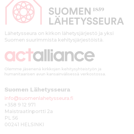
p
l
t
a
ö
l
ö
n
k
Lähetysseura on kirkon lähetysjärjestö ja yksi
Suomen suurimmista kehitysjärjestöistä.
k
i
Olemme jäsenenä kirkkojen kehitysyhteistyön ja
humanitaarisen avun kansainvälisessä verkostossa.
Suomen Lähetysseura
info@suomenlahetysseura.fi
+358 9 12 971
Maistraatinportti 2a
PL 56
00241 HELSINKI