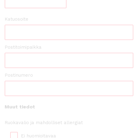
Address
Katuosoite
*
Postitoimipaikka
Postinumero
Muut tiedot
Ruokavalio ja mahdolliset allergiat
Ei huomioitavaa