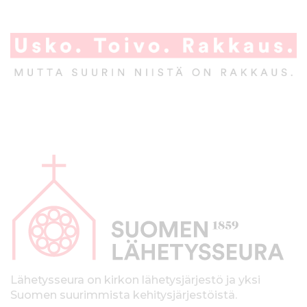
A
l
a
p
a
l
k
Lähetysseura on kirkon lähetysjärjestö ja yksi
Suomen suurimmista kehitysjärjestöistä.