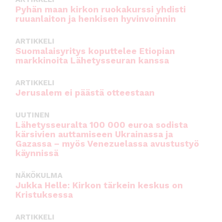
Pyhän maan kirkon ruokakurssi yhdisti
ruuanlaiton ja henkisen hyvinvoinnin
ARTIKKELI
Suomalaisyritys koputtelee Etiopian
markkinoita Lähetysseuran kanssa
ARTIKKELI
Jerusalem ei päästä otteestaan
UUTINEN
Lähetysseuralta 100 000 euroa sodista
kärsivien auttamiseen Ukrainassa ja
Gazassa – myös Venezuelassa avustustyö
käynnissä
NÄKÖKULMA
Jukka Helle: Kirkon tärkein keskus on
Kristuksessa
ARTIKKELI