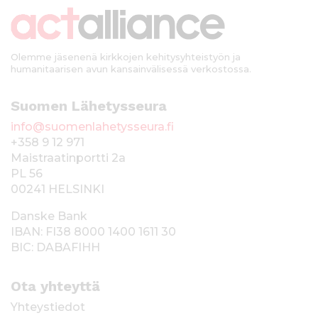
k
i
Olemme jäsenenä kirkkojen kehitysyhteistyön ja
humanitaarisen avun kansainvälisessä verkostossa.
Suomen Lähetysseura
info@suomenlahetysseura.fi
+358 9 12 971
Maistraatinportti 2a
PL 56
00241 HELSINKI
Danske Bank
IBAN: FI38 8000 1400 1611 30
BIC: DABAFIHH
Ota yhteyttä
Yhteystiedot