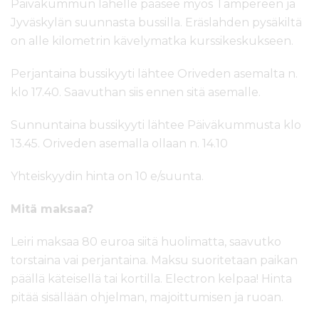
Päiväkummun lähelle pääsee myös Tampereen ja
Jyväskylän suunnasta bussilla. Eräslahden pysäkiltä
on alle kilometrin kävelymatka kurssikeskukseen.
Perjantaina bussikyyti lähtee Oriveden asemalta n.
klo 17.40. Saavuthan siis ennen sitä asemalle.
Sunnuntaina bussikyyti lähtee Päiväkummusta klo
13.45. Oriveden asemalla ollaan n. 14.10
Yhteiskyydin hinta on 10 e/suunta.
Mitä maksaa?
Leiri maksaa 80 euroa siitä huolimatta, saavutko
torstaina vai perjantaina. Maksu suoritetaan paikan
päällä käteisellä tai kortilla. Electron kelpaa! Hinta
pitää sisällään ohjelman, majoittumisen ja ruoan.