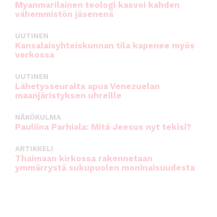
Myanmarilainen teologi kasvoi kahden
vähemmistön jäsenenä
UUTINEN
Kansalaisyhteiskunnan tila kapenee myös
verkossa
UUTINEN
Lähetysseuralta apua Venezuelan
maanjäristyksen uhreille
NÄKÖKULMA
Pauliina Parhiala: Mitä Jeesus nyt tekisi?
ARTIKKELI
Thaimaan kirkossa rakennetaan
ymmärrystä sukupuolen moninaisuudesta