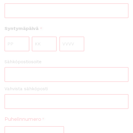
Syntymäpäivä
*
Päivä
Kuukausi
Vuosi
Email
Sähköpostiosoite
*
Vahvista sähköposti
Puhelinnumero
*