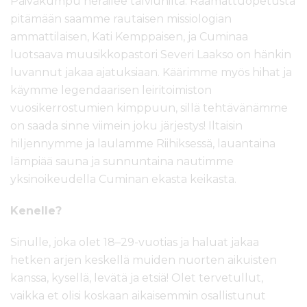
Päiväkumpu heräilee talviunilta. Raamattuopetusta
pitämään saamme rautaisen missiologian
ammattilaisen, Kati Kemppaisen, ja Cuminaa
luotsaava muusikkopastori Severi Laakso on hänkin
luvannut jakaa ajatuksiaan. Käärimme myös hihat ja
käymme legendaarisen leiritoimiston
vuosikerrostumien kimppuun, sillä tehtävänämme
on saada sinne viimein joku järjestys! Iltaisin
hiljennymme ja laulamme Riihiksessä, lauantaina
lämpiää sauna ja sunnuntaina nautimme
yksinoikeudella Cuminan ekasta keikasta.
Kenelle?
Sinulle, joka olet 18–29-vuotias ja haluat jakaa
hetken arjen keskellä muiden nuorten aikuisten
kanssa, kysellä, levätä ja etsiä! Olet tervetullut,
vaikka et olisi koskaan aikaisemmin osallistunut