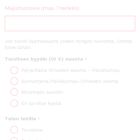
Majoitustoive (max. 1 henkilö)
Jos toivot lisämaksusta yhden hengen huonetta, ilmoita
toive tähän.
Tarvitsen kyydin (10 €) suunta
*
Perjantaina Oriveden asema – Päiväkumpu
Sunnuntaina Päiväkumpu–Oriveden asema
Molempiin suuntiin
En tarvitse kyytiä
Tulen leirille
*
Torstaina