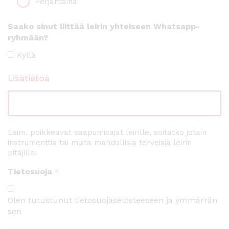
Perjantaina
Saako sinut liittää leirin yhteiseen Whatsapp-
ryhmään?
Kyllä
Lisätietoa
Esim. poikkeavat saapumisajat leirille, soitatko jotain
instrumenttia tai muita mahdollisia terveisiä leirin
pitäjille.
Tietosuoja
*
Olen tutustunut tietosuojaselosteeseen ja ymmärrän
sen