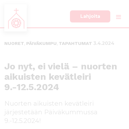
Lahjoita
S
S
i
i
i
i
NUORET
,
PÄIVÄKUMPU
,
TAPAHTUMAT
3.4.2024
r
r
r
r
y
y
s
a
Jo nyt, ei vielä – nuorten
u
l
aikuisten kevätleiri
o
a
r
p
9.-12.5.2024
a
a
a
l
n
k
Nuorten aikuisten kevätleiri
s
k
järjestetään Päiväkummussa
i
i
s
i
9.-12.5.2024!
ä
n