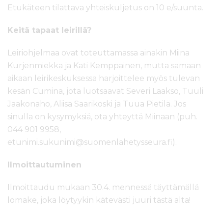
Etukäteen tilattava yhteiskuljetus on 10 e/suunta.
Keitä tapaat leirillä?
Leiriohjelmaa ovat toteuttamassa ainakin Miina
Kurjenmiekka ja Kati Kemppainen, mutta samaan
aikaan leirikeskuksessa harjoittelee myös tulevan
kesän Cumina, jota luotsaavat Severi Laakso, Tuuli
Jaakonaho, Aliisa Saarikoski ja Tuua Pietilä. Jos
sinulla on kysymyksiä, ota yhteyttä Miinaan (puh.
044 901 9958,
etunimi.sukunimi@suomenlahetysseura.fi).
Ilmoittautuminen
Ilmoittaudu mukaan 30.4. mennessä täyttämällä
lomake, joka löytyykin kätevästi juuri tästä alta!