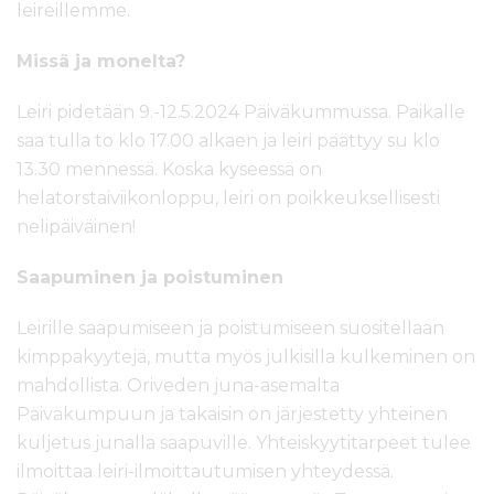
leireillemme.
Missä ja monelta?
Leiri pidetään 9.-12.5.2024 Päiväkummussa. Paikalle
saa tulla to klo 17.00 alkaen ja leiri päättyy su klo
13.30 mennessä. Koska kyseessä on
helatorstaiviikonloppu, leiri on poikkeuksellisesti
nelipäiväinen!
Saapuminen ja poistuminen
Leirille saapumiseen ja poistumiseen suositellaan
kimppakyytejä, mutta myös julkisilla kulkeminen on
mahdollista. Oriveden juna-asemalta
Päiväkumpuun ja takaisin on järjestetty yhteinen
kuljetus junalla saapuville. Yhteiskyytitarpeet tulee
ilmoittaa leiri-ilmoittautumisen yhteydessä.