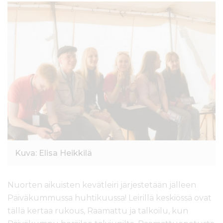
l
t
ö
ö
n
Kuva: Elisa Heikkilä
Nuorten aikuisten kevätleiri järjestetään jälleen
Päiväkummussa huhtikuussa! Leirillä keskiössä ovat
tällä kertaa rukous, Raamattu ja talkoilu, kun