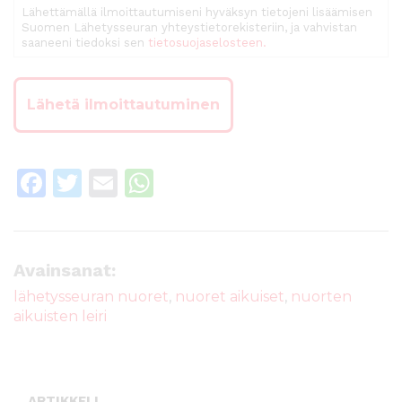
Lähettämällä ilmoittautumiseni hyväksyn tietojeni lisäämisen
Suomen Lähetysseuran yhteystietorekisteriin, ja vahvistan
saaneeni tiedoksi sen
tietosuojaselosteen.
F
T
E
W
a
w
m
h
c
it
ai
a
e
te
l
ts
Avainsanat:
b
r
A
lähetysseuran nuoret
,
nuoret aikuiset
,
nuorten
aikuisten leiri
o
p
o
p
k
ARTIKKELI