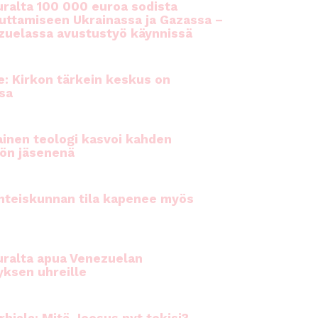
ralta 100 000 euroa sodista
auttamiseen Ukrainassa ja Gazassa –
uelassa avustustyö käynnissä
e: Kirkon tärkein keskus on
sa
inen teologi kasvoi kahden
ön jäsenenä
hteiskunnan tila kapenee myös
ralta apua Venezuelan
yksen uhreille