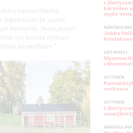
Lähetysseu
kärsivien 
nnu taivaalliselta.
myös Venez
e lepotauon ja uusia
syn keskelle. Jeesuksen
NÄKÖKULMA
Jukka Hell
 kolme on koolla minun
Kristukses
eidän keskellään.”
ARTIKKELI
Myanmarila
vähemmist
UUTINEN
Kansalaisy
verkossa
UUTINEN
Lähetysseu
maanjärist
NÄKÖKULMA