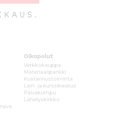
Oikopolut
Verkkokauppa
Materiaalipankki
Kustannustoiminta
Leiri- ja kurssikeskus
Päiväkumpu
Lähetyskirkko
anava