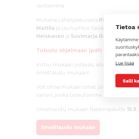
ravitsemina.
Mukana Lähetysseurasta
Pia Pyhtilä, Up
Tietoa 
Mattila
ja Lauluyhtye Saviastiat. Ohjel
Heiskanen
ja
Suvimarja Rannankari-No
Käytämme 
suoritusky
Tutustu ohjelmaan (pdf)
parantaaks
Lue lisää
Kutsu mukaan ystäväsi, äitisi, tyttäresi, ku
ilmoittaudu mukaan!
Salli k
Voit ottaa mukaan omat jämälangat, puiko
varten, jonka toteutamme viikonlopun ai
Ilmoittaudu mukaan Naistenpäiville
15.9
Ilmoittaudu mukaan