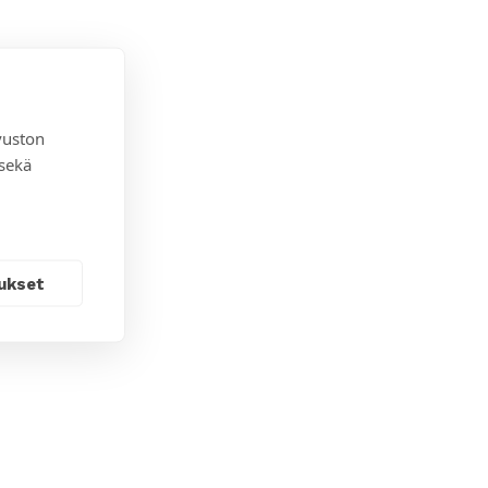
vuston
 sekä
ukset