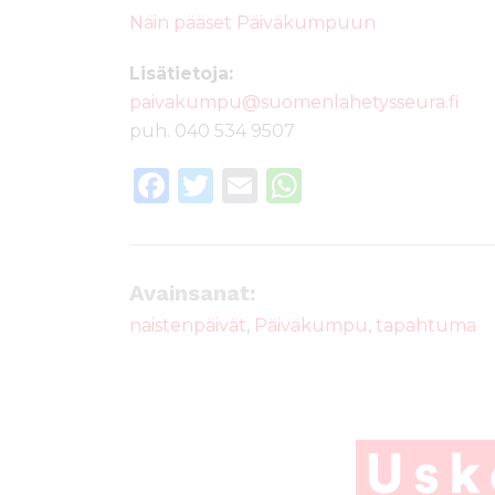
Näin pääset Päiväkumpuun
Lisätietoja:
paivakumpu@suomenlahetysseura.fi
puh. 040 534 9507
F
T
E
W
a
w
m
h
c
it
ai
a
e
te
l
ts
Avainsanat:
b
r
A
naistenpäivät
,
Päiväkumpu
,
tapahtuma
o
p
o
p
k