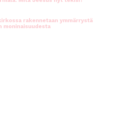
rhiala: Mitä Jeesus nyt tekisi?
kirkossa rakennetaan ymmärrystä
n moninaisuudesta