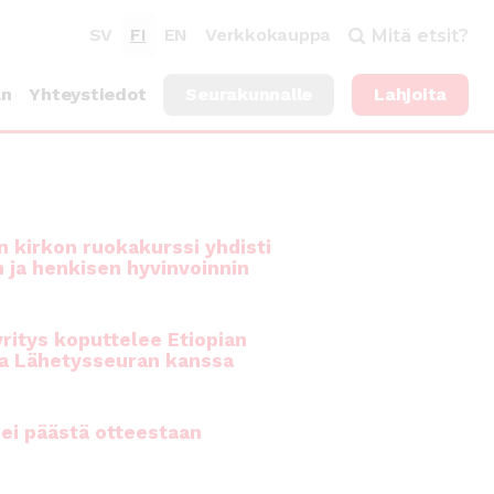
SV
FI
EN
Verkkokauppa
Mitä etsit?
an
Yhteystiedot
Seurakunnalle
Lahjoita
 kirkon ruokakurssi yhdisti
n ja henkisen hyvinvoinnin
ritys koputtelee Etiopian
a Lähetysseuran kanssa
ei päästä otteestaan