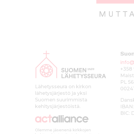
A
Suo
l
info@
a
+358 
p
Maist
PL 56
a
Lähetysseura on kirkon
0024
lähetysjärjestö ja yksi
l
Suomen suurimmista
Dans
k
kehitysjärjestöistä.
IBAN:
BIC:
k
i
Olemme jäsenenä kirkkojen