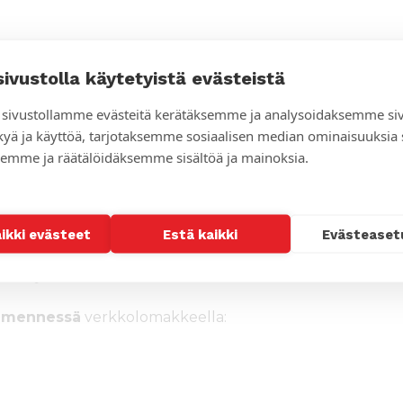
u Leppänen, Maarit Rikala, Päivi
sivustolla käytetyistä evästeistä
massa mukana myös mm.
Tuija-Riitta
rjanen
.
sivustollamme evästeitä kerätäksemme ja analysoidaksemme si
kyä ja käyttöä, tarjotaksemme sosiaalisen median ominaisuuksia
emme ja räätälöidäksemme sisältöä ja mainoksia.
mmitätisi, naapurisi sekä työkaverisi ja
aikki evästeet
Estä kaikki
Evästeaset
t tai koukut yhteistä tilkkupeittoa
kana yhdessä.
. mennessä
verkkolomakkeella: