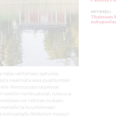
Pauliina Pa
ARTIKKELI
Thaimaan 
sukupuole
ä naisia vaihtamaan ajatuksia,
mästä maailmalla sekä pysähtymään
lle. Rentoutusta tarjoilevat
 keittiön herkkuateriat, rukous ja
ntelyissä voit valintasi mukaan
imatkalle tai kuuntelevaan
kotimatkalle Riihikirkon messun