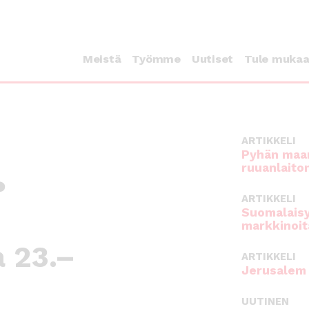
Meistä
Työmme
Uutiset
Tule muka
ARTIKKELI
Pyhän maan
ruuanlaito
?
ARTIKKELI
Suomalaisy
markkinoit
 23.–
ARTIKKELI
Jerusalem 
UUTINEN