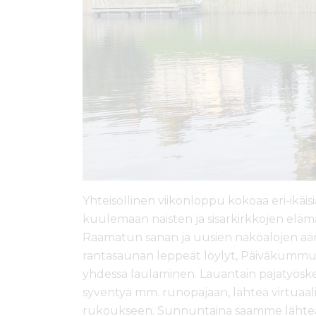
Yhteisöllinen viikonloppu kokoaa eri-ikäisi
kuulemaan naisten ja sisarkirkkojen elä
Raamatun sanan ja uusien näköalojen ääre
rantasaunan leppeät löylyt, Päiväkummun
yhdessä laulaminen. Lauantain pajatyöske
syventyä mm. runopajaan, lähteä virtuaal
rukoukseen. Sunnuntaina saamme lähteä 