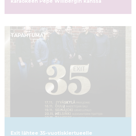
karaokeen Pepe Willbergin kanssa
TAPAHTUMAT
Exit lähtee 35-vuotiskiertueelle