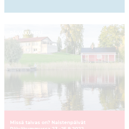
PÄIVÄKUMPU
Missä taivas on? Naistenpäivät
Päiväkummussa 23.–25.9.2022