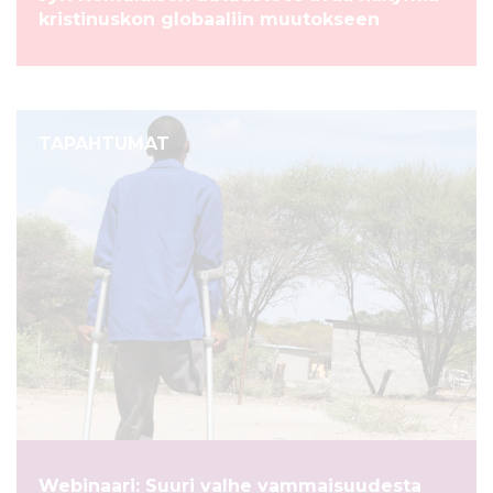
kristinuskon globaaliin muutokseen
TAPAHTUMAT
Webinaari: Suuri valhe vammaisuudesta