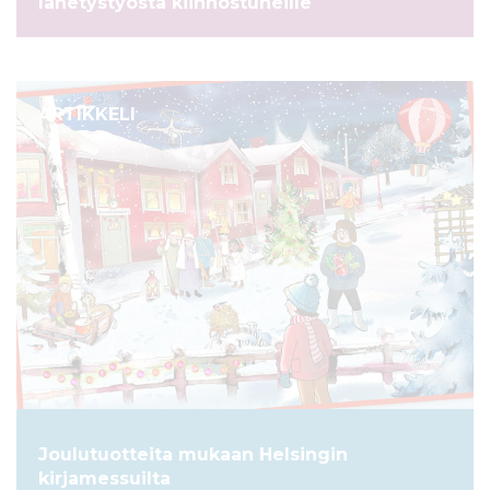
lähetystyöstä kiinnostuneille
ARTIKKELI
Joulutuotteita mukaan Helsingin
kirjamessuilta