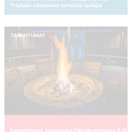
Triplaan odotetaan tuhansia laulajia
TAPAHTUMAT
Kauneimmat Joululaulut Päiväkummussa 9.12.