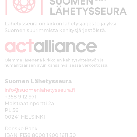
a
l
k
Lähetysseura on kirkon lähetysjärjestö ja yksi
Suomen suurimmista kehitysjärjestöistä.
k
i
Olemme jäsenenä kirkkojen kehitysyhteistyön ja
humanitaarisen avun kansainvälisessä verkostossa.
Suomen Lähetysseura
info@suomenlahetysseura.fi
+358 9 12 971
Maistraatinportti 2a
PL 56
00241 HELSINKI
Danske Bank
IBAN: FI38 8000 1400 1611 30