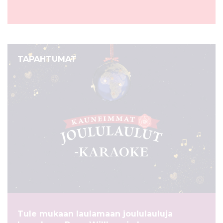
TAPAHTUMAT
Tule mukaan laulamaan joululauluja