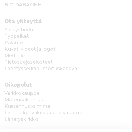
BIC: DABAFIHH
Ota yhteyttä
Yhteystiedot
Työpaikat
Palaute
Kuvat, videot ja logot
Medialle
Tietosuojaselosteet
Lähetysseuran ilmoituskanava
Oikopolut
Verkkokauppa
Materiaalipankki
Kustannustoiminta
Leiri- ja kurssikeskus Päiväkumpu
Lähetyskirkko