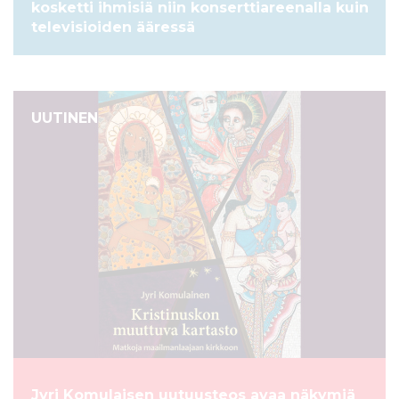
kosketti ihmisiä niin konserttiareenalla kuin
televisioiden ääressä
UUTINEN
Jyri Komulaisen uutuusteos avaa näkymiä