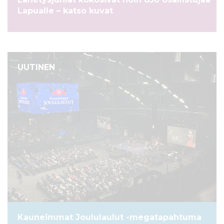
l
Lapualle – katso kuvat
t
ö
ö
n
UUTINEN
Kauneimmat Joululaulut -megatapahtuma