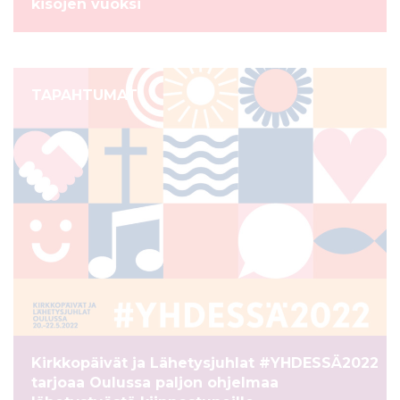
kisojen vuoksi
TAPAHTUMAT
Kirkkopäivät ja Lähetysjuhlat #YHDESSÄ2022
tarjoaa Oulussa paljon ohjelmaa