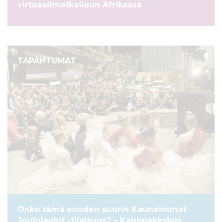
virtuaalimatkailuun Afrikassa
TAPAHTUMAT
Onko tämä vuoden suurin Kauneimmat
Joululaulut -tilaisuus? – Kauppakeskus