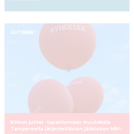
UUTINEN
Kirkon juhlat -tapahtumaan muutoksia
Tampereella järjestettävien jääkiekon MM-