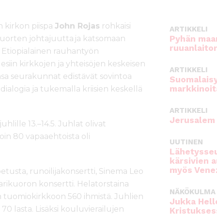
 kirkon piispa
John Rojas
rohkaisi
ARTIKKELI
uorten johtajuutta ja katsomaan
Pyhän maan
ruuanlaito
. Etiopialainen rauhantyön
 esiin kirkkojen ja yhteisöjen keskeisen
ARTIKKELI
sa seurakunnat edistävät sovintoa
Suomalaisy
markkinoit
ialogia ja tukemalla kriisien keskellä
ARTIKKELI
Jerusalem 
uhlille 13.
–
14.5. Juhlat olivat
oin 80 vapaaehtoista oli
UUTINEN
Lähetysseu
kärsivien 
myös Venez
usta, runoilijakonsertti, Sinema Leo
arikuoron konsertti. Helatorstaina
NÄKÖKULMA
 tuomiokirkkoon 560 ihmistä. Juhlien
Jukka Hell
70 lasta. Lisäksi kouluvierailujen
Kristukses