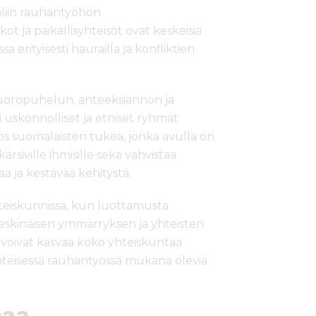
hliin rauhantyöhön
kot ja paikallisyhteisöt ovat keskeisiä
 erityisesti haurailla ja konfliktien
uoropuhelun, anteeksiannon ja
i uskonnolliset ja etniset ryhmät
ös suomalaisten tukea, jonka avulla on
ärsiville ihmisille sekä vahvistaa
aa ja kestävää kehitystä.
teiskunnissa, kun luottamusta
eskinäisen ymmärryksen ja yhteisten
 voivat kasvaa koko yhteiskuntaa
hteisessä rauhantyössä mukana olevia
maa