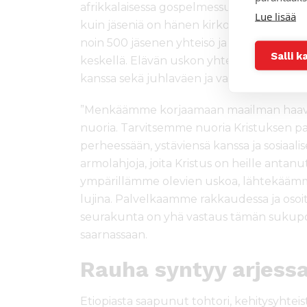
afrikkalaisessa gospelmessussa Lapuan t
Lue lisää
kuin jäseniä on hänen kirkossaan. Kolumbi
noin 500 jäsenen yhteisö ja elää vähemm
Salli k
keskellä. Elävän uskon yhteyden kokemin
kanssa sekä juhlaväen ja vapaaehtoisten ak
”Menkäämme korjaamaan maailman haavo
nuoria. Tarvitsemme nuoria Kristuksen palv
perheessään, ystäviensä kanssa ja sosiaali
armolahjoja, joita Kristus on heille anta
ympärillämme olevien uskoa, lähtekäämme
lujina. Palvelkaamme rakkaudessa ja oso
seurakunta on yhä vastaus tämän sukupolv
saarnassaan.
Rauha syntyy arjess
Etiopiasta saapunut tohtori, kehitysyhte