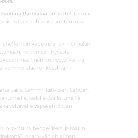
a
Pauliina Parhialaa
puhutteli Lapuan
tulevaisuuteen rohkeasti suhtautuva
niin lähellä kuin kauempanakin. Omakin
aikuttamaan, kertomaan hyvästä
kaisen maailman puolesta. Vaikka
 voimme elää rohkeasti ja
taansa vailla. Lämmin kiitokseni Lapuan
unnalle, kaikille osallistuneille
ekä valtavalle vapaaehtoisten
tiin ravituiksi hengellisesti ja saatiin
kireikänä”, joka hyvän ohjelman,