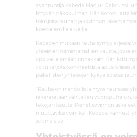
asiantuntija
Kebede Manjur Gebru
toi ju
liittyvän näkökulman. Hän korosti, että kir
toimijoita rauhan ja sovinnon rakentamisessa
koettelemilla alueilla.
Kebeden mukaan rauha syntyy arjessa: v
yhteisten toimintamallien kautta, joissa er
oppivat elämään rinnakkain. Hän kiitti my
voitu tarjota konkreettista apua kriiseistä k
paikallisten yhteisöjen kykyä edistää rauh
”Rauha on mahdollista myös hauraissa yh
rakennetaan vähitellen vuoropuhelun, k
tekojen kautta. Pienet sovinnon askeleet
muuttaviksi voimiksi”, Kebede kannusti y
suomalaisia.
Yhteistyössä on voi