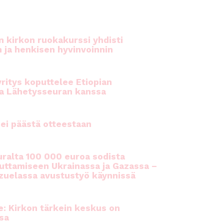
 kirkon ruokakurssi yhdisti
n ja henkisen hyvinvoinnin
ritys koputtelee Etiopian
a Lähetysseuran kanssa
ei päästä otteestaan
ralta 100 000 euroa sodista
auttamiseen Ukrainassa ja Gazassa –
uelassa avustustyö käynnissä
e: Kirkon tärkein keskus on
sa