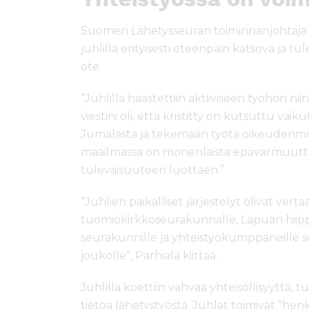
Suomen Lähetysseuran toiminnanjohtaj
juhlilla erityisesti eteenpäin katsova ja 
ote.
“Juhlilla haastettiin aktiiviseen työhön 
viestini oli, että kristitty on kutsuttu v
Jumalasta ja tekemään työtä oikeudenmu
maailmassa on monenlaista epävarmuutta,
tulevaisuuteen luottaen.”
“Juhlien paikalliset järjestelyt olivat ver
tuomiokirkkoseurakunnalle, Lapuan hiippak
seurakunnille ja yhteistyökumppaneille s
joukolle”, Parhiala kiittää.
Juhlilla koettiin vahvaa yhteisöllisyyttä, tul
tietoa lähetystyöstä. Juhlat toimivat ”hen