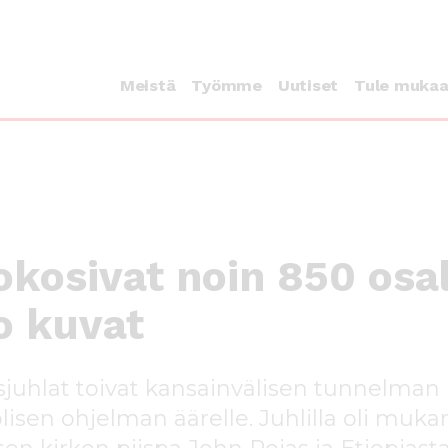
Meistä
Työmme
Uutiset
Tule muka
okosivat noin 850 osal
o kuvat
uhlat toivat kansainvälisen tunnelman La
isen ohjelman äärelle. Juhlilla oli mukana