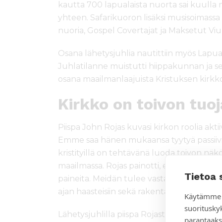
kautta 700 lapualaista nuorta sai kuulla mi
yhteen. Safarikuoron lisäksi musisoimas
nuoria, Gospel Covertajat ja Maksetut Viu
Osana lähetysjuhlia nautittiin myös Lapu
Juhlatilanne muistutti hiippakunnan ja s
osana maailmanlaajuista Kristuksen kirkk
Kirkko on toivon tuoj
Piispa John Rojas kuvasi kirkon roolia akti
Emme saa hänen mukaansa tyytyä passiivise
kristityillä on tehtävänä luoda toivon nä
maailmassa. Rojas painotti, että kirkon te
Tietoa 
paineita. Meidän tulee vastata yksinäisyy
ajan haasteisiin sekä rakentaa yhteyttä ja 
Käytämme 
suoritusky
Lähetysjuhlilla piispa Rojasta puhutteli se
parantaaks