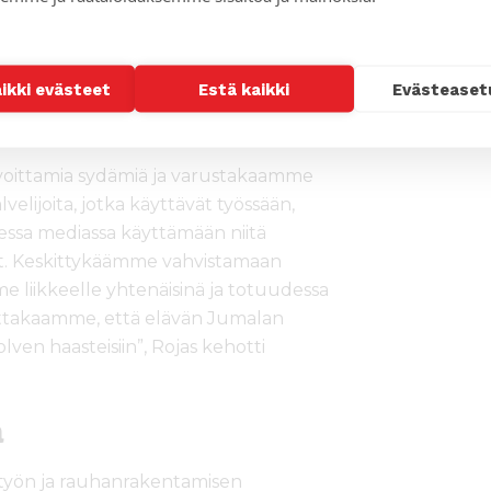
uomiokirkossa oli enemmän väkeä
assa evankelis-luterilainen kirkko on
istökirkkona monien haasteiden
aikki evästeet
Estä kaikki
Evästeaset
en suomalaisten kristittyjen
tiivisuus koskettivat piispaa.
ittamia sydämiä ja varustakaamme
elijoita, jotka käyttävät työssään,
sessa mediassa käyttämään niitä
nut. Keskittykäämme vahvistamaan
 liikkeelle yhtenäisinä ja totuudessa
ittakaamme, että elävän Jumalan
en haasteisiin”, Rojas kehotti
a
istyön ja rauhanrakentamisen