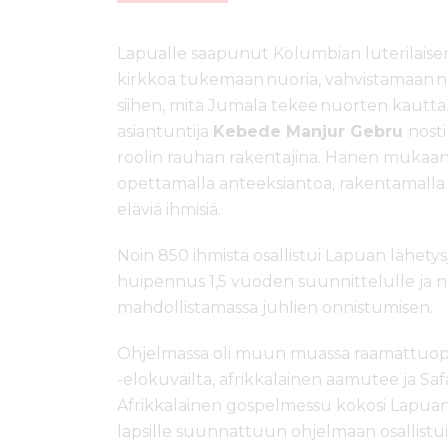
Lapualle saapunut Kolumbian luterilaisen
kirkkoa tukemaan nuoria, vahvistamaan n
siihen, mitä Jumala tekee nuorten kautta
asiantuntija
Kebede Manjur Gebru
nosti
roolin rauhan rakentajina. Hänen mukaan
opettamalla anteeksiantoa, rakentamalla d
eläviä ihmisiä.
Noin 850 ihmistä osallistui Lapuan lähetysj
huipennus 1,5 vuoden suunnittelulle ja n
mahdollistamassa juhlien onnistumisen.
Ohjelmassa oli muun muassa raamattuopet
-elokuvailta, afrikkalainen aamutee ja Saf
Afrikkalainen gospelmessu kokosi Lapuan
lapsille suunnattuun ohjelmaan osallistui 