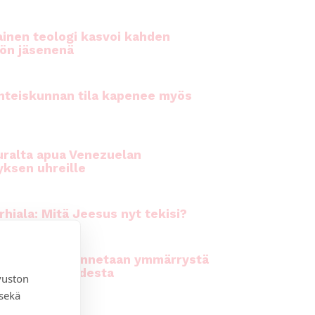
inen teologi kasvoi kahden
ön jäsenenä
hteiskunnan tila kapenee myös
ralta apua Venezuelan
yksen uhreille
rhiala: Mitä Jeesus nyt tekisi?
kirkossa rakennetaan ymmärrystä
n moninaisuudesta
vuston
 sekä