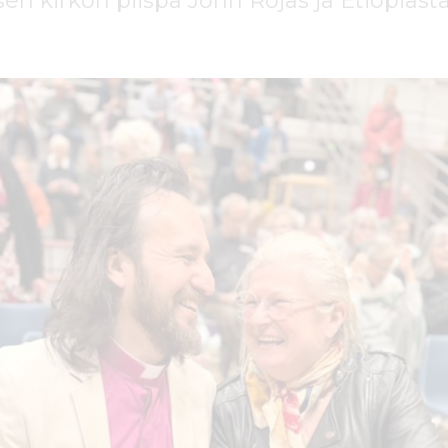
sen kirkon piispa John Rojas ja Etiopiast