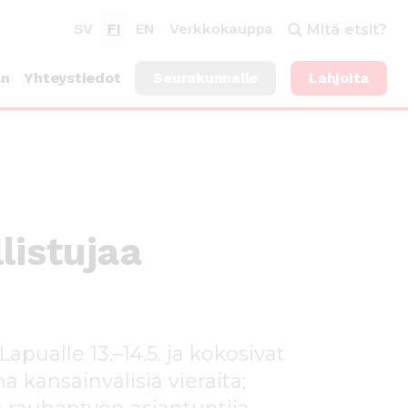
SV
FI
EN
Verkkokauppa
Mitä etsit?
an
Yhteystiedot
Seurakunnalle
Lahjoita
listujaa
pualle 13.–14.5. ja kokosivat
 kansainvälisiä vieraita;