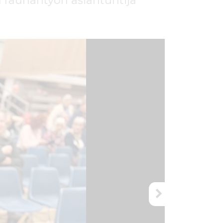
a rauhantyön asiantuntija