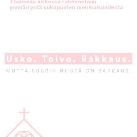
Thaimaan kirkossa rakennetaan
ymmärrystä sukupuolen moninaisuudesta
A
l
a
p