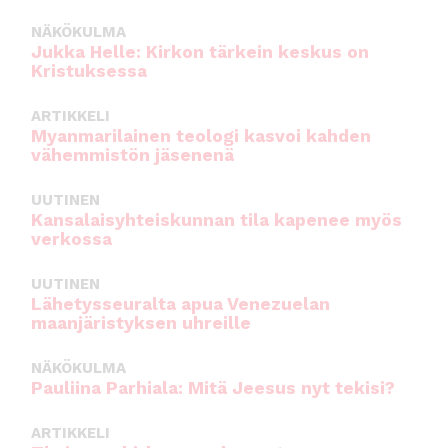
NÄKÖKULMA
Jukka Helle: Kirkon tärkein keskus on
Kristuksessa
ARTIKKELI
Myanmarilainen teologi kasvoi kahden
vähemmistön jäsenenä
UUTINEN
Kansalaisyhteiskunnan tila kapenee myös
verkossa
UUTINEN
Lähetysseuralta apua Venezuelan
maanjäristyksen uhreille
NÄKÖKULMA
Pauliina Parhiala: Mitä Jeesus nyt tekisi?
ARTIKKELI