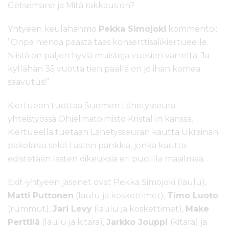
Getsemane ja Mitä rakkaus on?
Yhtyeen keulahahmo
Pekka Simojoki
kommentoi:
”Onpa hienoa päästä taas konserttisalikiertueelle.
Niistä on paljon hyviä muistoja vuosien varrelta. Ja
kyllähän 35 vuotta tien päällä on jo ihan komea
saavutus!”
Kiertueen tuottaa Suomen Lähetysseura
yhteistyössä Ohjelmatoimisto Kristallin kanssa.
Kiertueella tuetaan Lähetysseuran kautta Ukrainan
pakolaisia sekä Lasten pankkia, jonka kautta
edistetään lasten oikeuksia eri puolilla maailmaa.
Exit-yhtyeen jäsenet ovat Pekka Simojoki (laulu),
Matti Puttonen
(laulu ja koskettimet),
Timo Luoto
(rummut),
Jari Levy
(laulu ja koskettimet),
Make
Perttilä
(laulu ja kitara),
Jarkko Jouppi
(kitara) ja