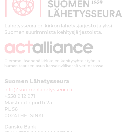
a
l
k
Lähetysseura on kirkon lähetysjärjestö ja yksi
Suomen suurimmista kehitysjärjestöistä.
k
i
Olemme jäsenenä kirkkojen kehitysyhteistyön ja
humanitaarisen avun kansainvälisessä verkostossa.
Suomen Lähetysseura
info@suomenlahetysseura.fi
+358 9 12 971
Maistraatinportti 2a
PL 56
00241 HELSINKI
Danske Bank