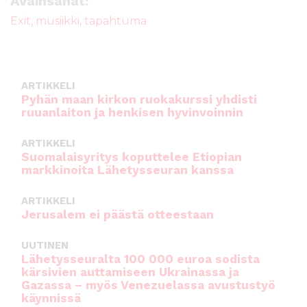
Avainsanat:
b
r
A
Exit
,
musiikki
,
tapahtuma
o
p
o
p
k
ARTIKKELI
Pyhän maan kirkon ruokakurssi yhdisti
ruuanlaiton ja henkisen hyvinvoinnin
ARTIKKELI
Suomalaisyritys koputtelee Etiopian
markkinoita Lähetysseuran kanssa
ARTIKKELI
Jerusalem ei päästä otteestaan
UUTINEN
Lähetysseuralta 100 000 euroa sodista
kärsivien auttamiseen Ukrainassa ja
Gazassa – myös Venezuelassa avustustyö
käynnissä