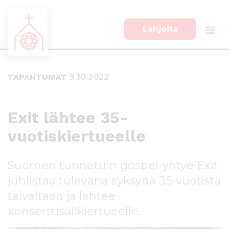
Lahjoita
S
S
i
i
i
i
TAPAHTUMAT
9.10.2022
r
r
r
r
y
y
s
a
Exit lähtee 35-
u
l
vuotiskiertueelle
o
a
r
p
a
a
Suomen tunnetuin gospel-yhtye Exit
a
l
n
k
juhlistaa tulevana syksynä 35-vuotista
s
k
taivaltaan ja lähtee
i
i
konserttisalikiertueelle.
s
i
ä
n