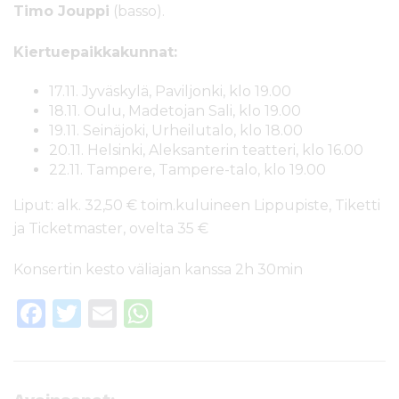
Timo Jouppi
(basso).
Kiertuepaikkakunnat:
17.11. Jyväskylä, Paviljonki, klo 19.00
18.11. Oulu, Madetojan Sali, klo 19.00
19.11. Seinäjoki, Urheilutalo, klo 18.00
20.11. Helsinki, Aleksanterin teatteri, klo 16.00
22.11. Tampere, Tampere-talo, klo 19.00
Liput: alk. 32,50 € toim.kuluineen Lippupiste, Tiketti
ja Ticketmaster, ovelta 35 €
Konsertin kesto väliajan kanssa 2h 30min
F
T
E
W
a
w
m
h
c
it
ai
a
e
te
l
ts