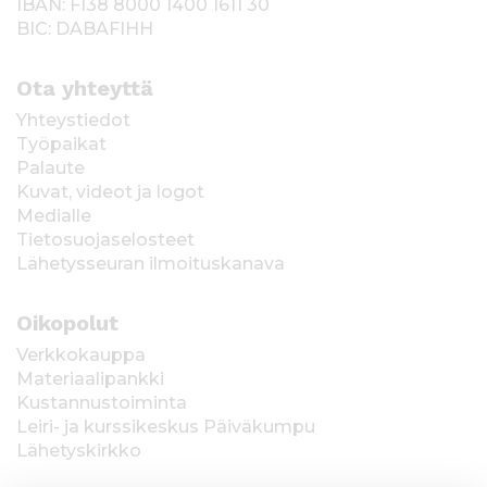
IBAN: FI38 8000 1400 1611 30
BIC: DABAFIHH
Ota yhteyttä
Yhteystiedot
Työpaikat
Palaute
Kuvat, videot ja logot
Medialle
Tietosuojaselosteet
Lähetysseuran ilmoituskanava
Oikopolut
Verkkokauppa
Materiaalipankki
Kustannustoiminta
Leiri- ja kurssikeskus Päiväkumpu
Lähetyskirkko