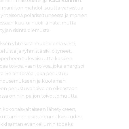
inen ilmastotieteilijä
Kata Kuhnert
ilmanliiton mahdollisuutta vahvistua
 yhteisönä polarisoituneessa ja monien
ssään kuului huoli ja hätä, mutta
tyjen sisintä olemusta.
en yhteisesti muotoilema viesti,
luista ja ryhmistä siivilöityneet,
kkoperheen tulevaisuutta koskien.
paa toivoa, vaan toivoa, joka energisoi
 Se on toivoa, joka perustuu
ylösnousemukseen ja kuoleman
en perustuva toivo on oikeastaan
jossa on niin paljon toivottomuutta.
n kokonaisvaltaiseen lähetykseen,
 vaikuttaminen oikeudenmukaisuuden
ikki saman evankeliumin todeksi