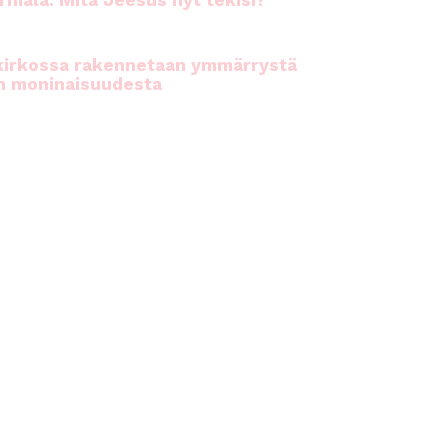
rhiala: Mitä Jeesus nyt tekisi?
kirkossa rakennetaan ymmärrystä
n moninaisuudesta