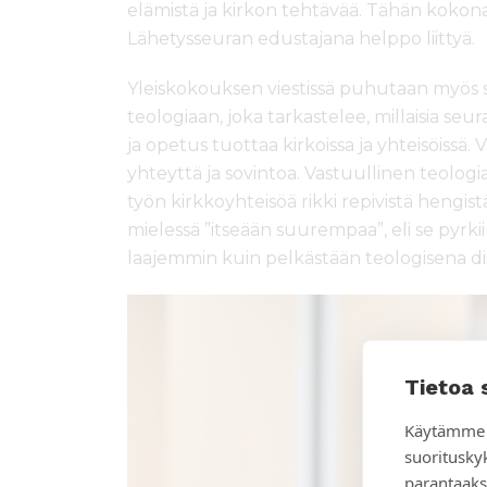
elämistä ja kirkon tehtävää. Tähän kokon
Lähetysseuran edustajana helppo liittyä.
Yleiskokouksen viestissä puhutaan myös 
teologiaan, joka tarkastelee, millaisia se
ja opetus tuottaa kirkoissa ja yhteisöissä.
yhteyttä ja sovintoa. Vastuullinen teolo
työn kirkkoyhteisöä rikki repivistä hengist
mielessä ”itseään suurempaa”, eli se py
laajemmin kuin pelkästään teologisena di
Tietoa 
Käytämme 
suoritusky
parantaaks