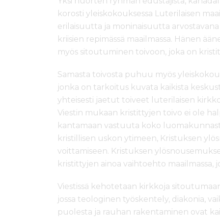
Yksi nuorten ryhmän edustajista, kanadala
korosti yleiskokouksessa Luterilaisen maa
erilaisuutta ja moninaisuutta arvostavana
kriisien repimässä maailmassa. Hänen ääne
myös sitoutuminen toivoon, joka on kristit
Samasta toivosta puhuu myös yleiskokouks
jonka on tarkoitus kuvata kaikista keskuste
yhteisesti jaetut toiveet luterilaisen kir
Viestin mukaan kristittyjen toivo ei ole hal
kantamaan vastuuta koko luomakunnasta.
kristillisen uskon ytimeen, Kristuksen 
voittamiseen. Kristuksen ylösnousemukse
kristittyjen ainoa vaihtoehto maailmassa, 
Viestissä kehotetaan kirkkoja sitoutumaa
jossa teologinen työskentely, diakonia,
puolesta ja rauhan rakentaminen ovat ka