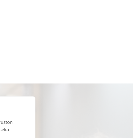
vuston
 sekä