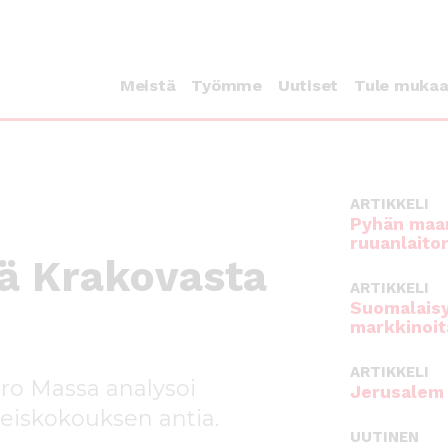
Meistä
Työmme
Uutiset
Tule muka
ARTIKKELI
Pyhän maan
ruuanlaito
tä Krakovasta
ARTIKKELI
Suomalaisy
markkinoit
ARTIKKELI
ero Massa analysoi
Jerusalem 
leiskokouksen antia.
UUTINEN