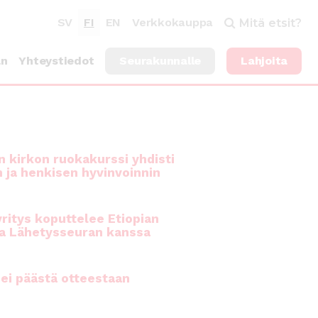
SV
FI
EN
Verkkokauppa
Mitä etsit?
an
Yhteystiedot
Seurakunnalle
Lahjoita
 kirkon ruokakurssi yhdisti
n ja henkisen hyvinvoinnin
ritys koputtelee Etiopian
a Lähetysseuran kanssa
ei päästä otteestaan