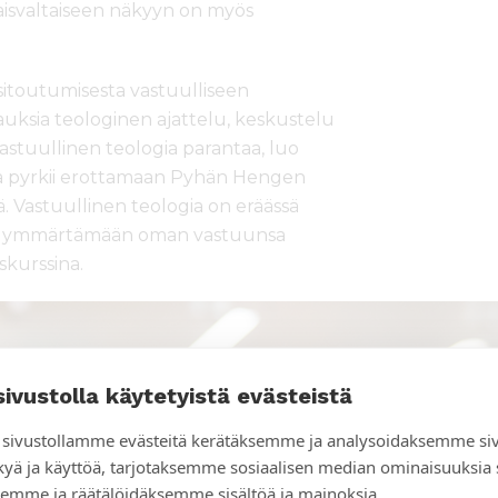
aisvaltaiseen näkyyn on myös
sitoutumisesta vastuulliseen
urauksia teologinen ajattelu, keskustelu
 Vastuullinen teologia parantaa, luo
gia pyrkii erottamaan Pyhän Hengen
ä. Vastuullinen teologia on eräässä
rkii ymmärtämään oman vastuunsa
skurssina.
sivustolla käytetyistä evästeistä
sivustollamme evästeitä kerätäksemme ja analysoidaksemme si
kyä ja käyttöä, tarjotaksemme sosiaalisen median ominaisuuksia
emme ja räätälöidäksemme sisältöä ja mainoksia.