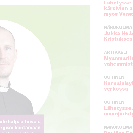
Lähetysseu
kärsivien 
myös Venez
NÄKÖKULMA
Jukka Hell
Kristukses
ARTIKKELI
Myanmarila
vähemmist
UUTINEN
Kansalaisy
verkossa
UUTINEN
Lähetysseu
maanjärist
NÄKÖKULMA