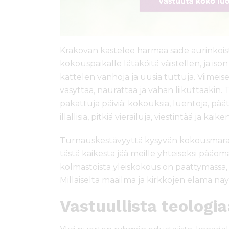
Krakovan kastelee harmaa sade aurinkoist
kokouspaikalle lätäköitä väistellen, ja is
kättelen vanhoja ja uusia tuttuja. Viimei
väsyttää, naurattaa ja vähän liikuttaakin. 
pakattuja päiviä: kokouksia, luentoja, pää
illallisia, pitkiä vierailuja, viestintää ja ka
Turnauskestävyyttä kysyvän kokousmarato
tästä kaikesta jää meille yhteiseksi pääoma
kolmastoista yleiskokous on päättymässä
Millaiselta maailma ja kirkkojen elämä näyt
Vastuullista teologi