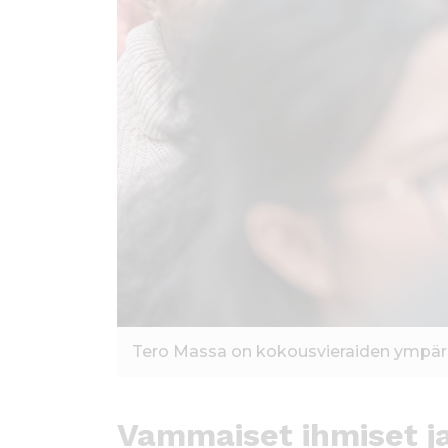
Tero Massa on kokousvieraiden ympäröi
Vammaiset ihmiset j