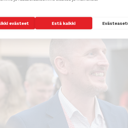
aikki evästeet
Estä kaikki
Evästeaset