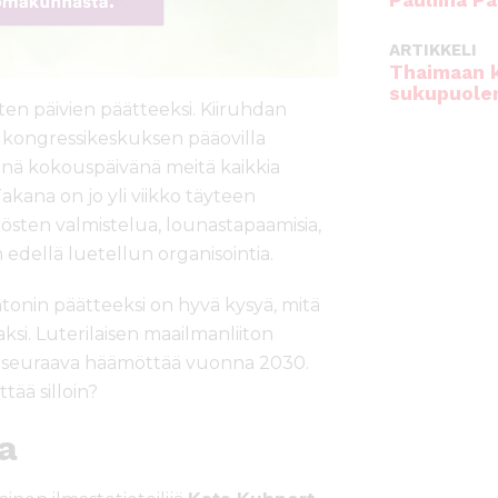
Pauliina Pa
ARTIKKELI
Thaimaan 
sukupuole
en päivien päätteeksi. Kiiruhdan
on kongressikeskuksen pääovilla
senä kokouspäivänä meitä kaikkia
Takana on jo yli viikko täyteen
tösten valmistelua, lounastapaamisia,
iken edellä luetellun organisointia.
nin päätteeksi on hyvä kysyä, mitä
ksi. Luterilaisen maailmanliiton
, seuraava häämöttää vuonna 2030.
tää silloin?
aa