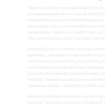
Yleiskokous teki myös päätöksiä, jotka ohj
seuraavina seitsemänä vuotena. Näitä ol
teologista koulutusta, ristinteologian ja 
sekä osallisuuden vahvistamista Luterilais
tapaamisissa. Yleiskokous päätti myös suk
oikeudenmukaisuuden linjauksen valmis
Erityisellä ilolla kuuntelin päätöstä vamm
kaikkeen Luterilaisen maailmanliiton työh
merkittävällä päätöksellä, joka pitää huole
vähimmäisosuutensa lasketaan jatkossa alu
joukosta, eikä kaikkien yleiskokouksen osa
hetkellä. Yleiskokous päätti myös vahvi
vastaisessa työssä – tavoitteena hiilineut
Viimeistä edeltävänä päivänä nuoret marss
kylttejä: ”Luomakunta ei ole myytävänä”