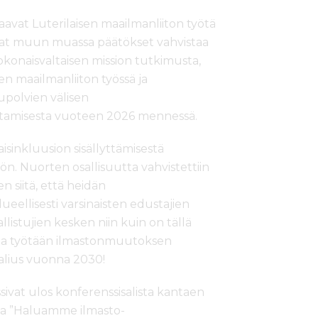
aavat Luterilaisen maailmanliiton työtä
ivat muun muassa päätökset vahvistaa
kokonaisvaltaisen mission tutkimusta,
en maailmanliiton työssä ja
upolvien välisen
tamisesta vuoteen 2026 mennessä.
aisinkluusion sisällyttämisestä
ön. Nuorten osallisuutta vahvistettiin
n siitä, että heidän
eellisesti varsinaisten edustajien
llistujien kesken niin kuin on tällä
staa työtään ilmastonmuutoksen
raalius vuonna 2030!
ivat ulos konferenssisalista kantaen
 ja ”Haluamme ilmasto-