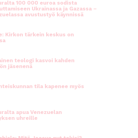
ralta 100 000 euroa sodista
auttamiseen Ukrainassa ja Gazassa –
uelassa avustustyö käynnissä
e: Kirkon tärkein keskus on
sa
inen teologi kasvoi kahden
ön jäsenenä
hteiskunnan tila kapenee myös
ralta apua Venezuelan
yksen uhreille