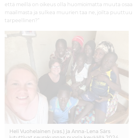
että meillä on oikeus olla huomioimatta muuta osaa
maailmasta ja sulkea muurien taa ne, joilta puuttuu
tarpeellinen?”
Heli Vuohelainen (vas.) ja Anna-Lena Särs
jututtivat seurakunnan nuoria keväällä 2024