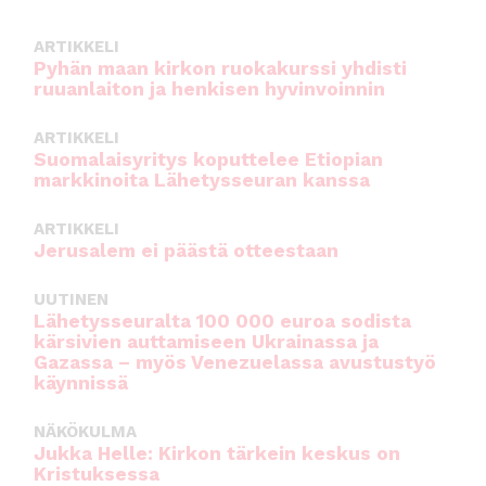
k
ARTIKKELI
Pyhän maan kirkon ruokakurssi yhdisti
ruuanlaiton ja henkisen hyvinvoinnin
ARTIKKELI
Suomalaisyritys koputtelee Etiopian
markkinoita Lähetysseuran kanssa
ARTIKKELI
Jerusalem ei päästä otteestaan
UUTINEN
Lähetysseuralta 100 000 euroa sodista
kärsivien auttamiseen Ukrainassa ja
Gazassa – myös Venezuelassa avustustyö
käynnissä
NÄKÖKULMA
Jukka Helle: Kirkon tärkein keskus on
Kristuksessa