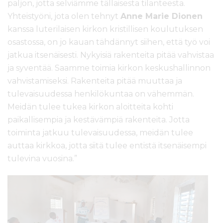
paljon, jotta selviämme tällaisesta tilanteesta.
Yhteistyöni, jota olen tehnyt
Anne Marie Dionen
kanssa luterilaisen kirkon kristillisen koulutuksen
osastossa, on jo kauan tähdännyt siihen, että työ voi
jatkua itsenäisesti. Nykyisiä rakenteita pitää vahvistaa
ja syventää. Saamme toimia kirkon keskushallinnon
vahvistamiseksi. Rakenteita pitää muuttaa ja
tulevaisuudessa henkilökuntaa on vähemmän.
Meidän tulee tukea kirkon aloitteita kohti
paikallisempia ja kestävämpiä rakenteita. Jotta
toiminta jatkuu tulevaisuudessa, meidän tulee
auttaa kirkkoa, jotta siitä tulee entistä itsenäisempi
tulevina vuosina.”