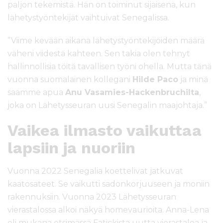
paljon tekemistä. Hän on toiminut sijaisena, kun
lähetystyöntekijät vaihtuivat Senegalissa.
”Viime kevään aikana lähetystyöntekijöiden määrä
väheni viidestä kahteen. Sen takia olen tehnyt
hallinnollisia töitä tavallisen työni ohella. Mutta tänä
vuonna suomalainen kollegani
Hilde Paco
ja minä
saamme apua
Anu Vasamies-Hackenbruchilta
,
joka on Lähetysseuran uusi Senegalin maajohtaja.”
Vaikea ilmasto vaikuttaa
lapsiin ja nuoriin
Vuonna 2022 Senegalia koettelivat jatkuvat
kaatosateet. Se vaikutti sadonkorjuuseen ja moniin
rakennuksiin. Vuonna 2023 Lähetysseuran
vierastalossa alkoi näkyä homevaurioita. Anna-Lena
oli mukana etsimässä Fatickista uutta vierastaloa ja