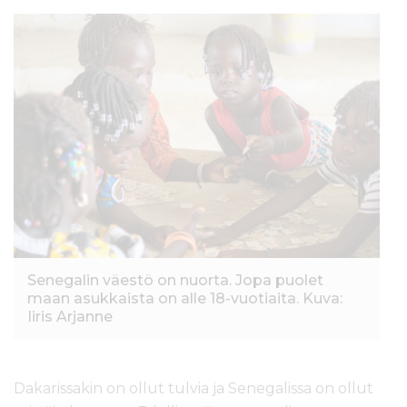
Senegalin väestö on nuorta. Jopa puolet
maan asukkaista on alle 18-vuotiaita. Kuva:
Iiris Arjanne
Dakarissakin on ollut tulvia ja Senegalissa on ollut