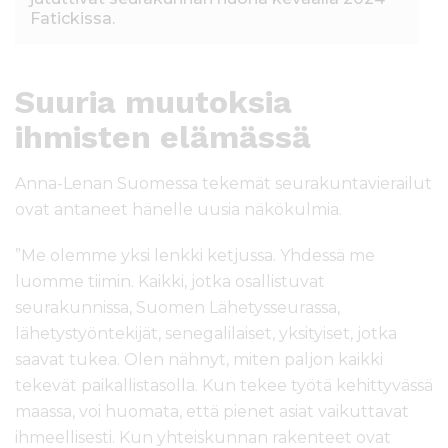
Fatickissa.
Suuria muutoksia
ihmisten elämässä
Anna-Lenan Suomessa tekem
ät seurakuntavierailut
ovat antaneet hänelle uusia näkökulmia.
”Me olemme yksi lenkki ketjussa. Yhdessä me
luomme tiimin. Kaikki, jotka osallistuvat
seurakunnissa, Suomen Lähetysseurassa,
lähetystyöntekijät, senegalilaiset, yksityiset, jotka
saavat tukea. Olen nähnyt, miten paljon kaikki
tekevät paikallistasolla. Kun tekee työtä kehittyvässä
maassa, voi huomata, että pienet asiat vaikuttavat
ihmeellisesti. Kun yhteiskunnan rakenteet ovat