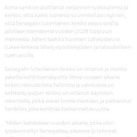
Anna-Lena on aloittanut neljännen työkautensa ja
kertoo, että kaikki toiminta suunnitellaan nyt niin,
että Senegalin luterilainen kirkko seisoo omilla
jaloillaan itsenäisenä vuoden 2028 loppuun
mennessä. Siihen saakka Suomen Lähetysseura
tukee kirkkoa lähetystyöntekijöiden ja taloudellisen
tuen avulla.
Senegalin luterilainen kirkko on ottanut jo monta
askelta kohti itsenäisyyttä. Viime vuosien aikana
kirkon taloudellista hallintoa ja valmiuksia on
kehitetty paljon. Kirkko on ottanut käyttöön
rakenteita, jotka voivat toimia itsestään, ja palkannut
henkilön, joka kehittää itsekannattavuutta.
”Niiden kahdeksan vuoden aikana, jotka olen
työskennellyt Senegalissa, olemme jo tehneet