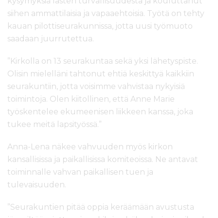
kysymyksiä lasten turvallisuudesta ja kouluttanut
siihen ammattilaisia ja vapaaehtoisia. Työtä on tehty
kauan pilottiseurakunnissa, jotta uusi työmuoto
saadaan juurrutettua.
”Kirkolla on 13 seurakuntaa sekä yksi lähetyspiste.
Olisin mielelläni tahtonut ehtiä keskittyä kaikkiin
seurakuntiin, jotta voisimme vahvistaa nykyisiä
toimintoja. Olen kiitollinen, että Anne Marie
työskentelee ekumeenisen liikkeen kanssa, joka
tukee meitä lapsityössä.”
Anna-Lena näkee vahvuuden myös kirkon
kansallisissa ja paikallisissa komiteoissa. Ne antavat
toiminnalle vahvan paikallisen tuen ja
tulevaisuuden.
”Seurakuntien pitää oppia keräämään avustusta