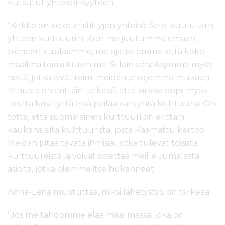
kutsutut yhteisöllisyyteen.
”Kirkko on koko kristittyjen yhteisö. Se ei kuulu vain
yhteen kulttuuriin. Kun me juutumme omaan
pieneen kuplaamme, me ajattelemme, että koko
maailma toimii kuten me. Silloin väheksymme myös
heitä, jotka eivät toimi meidän arvojemme mukaan.
Minusta on erittäin tärkeää, että kirkko oppii myös
toisilta kristityiltä eikä peilaa vain yhtä kulttuuria. On
totta, että suomalainen kulttuuri on erittäin
kaukana siitä kulttuurista, josta Raamattu kertoo.
Meidän pitää tavata ihmisiä, jotka tulevat toisista
kulttuureista ja voivat opettaa meille Jumalasta
asioita, jotka olemme itse hukanneet.
Anna-Lena muistuttaa, miksi lähetystyö on tärkeää:
”Jos me tahdomme elää maailmassa, joka on