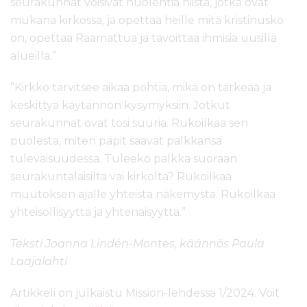
seurakunnat voisivat huolehtia niistä, jotka ovat
mukana kirkossa, ja opettaa heille mitä kristinusko
on, opettaa Raamattua ja tavoittaa ihmisiä uusilla
alueilla.”
”Kirkko tarvitsee aikaa pohtia, mikä on tärkeää ja
keskittyä käytännön kysymyksiin. Jotkut
seurakunnat ovat tosi suuria. Rukoilkaa sen
puolesta, miten papit saavat palkkansa
tulevaisuudessa. Tuleeko palkka suoraan
seurakuntalaisilta vai kirkolta? Rukoilkaa
muutoksen ajalle yhteistä näkemystä. Rukoilkaa
yhteisöllisyyttä ja yhtenäisyyttä.”
Teksti Joanna Lindén-Montes, käännös Paula
Laajalahti
Artikkeli on julkaistu Mission-lehdessä 1/2024. Voit