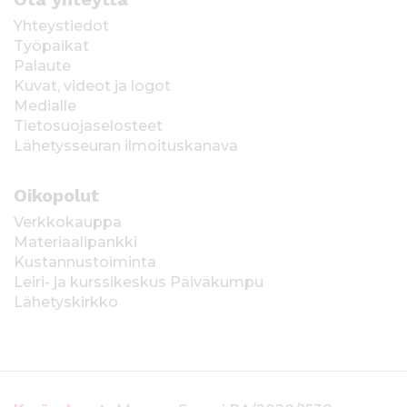
Yhteystiedot
Työpaikat
Palaute
Kuvat, videot ja logot
Medialle
Tietosuojaselosteet
Lähetysseuran ilmoituskanava
Oikopolut
Verkkokauppa
Materiaalipankki
Kustannustoiminta
Leiri- ja kurssikeskus Päiväkumpu
Lähetyskirkko