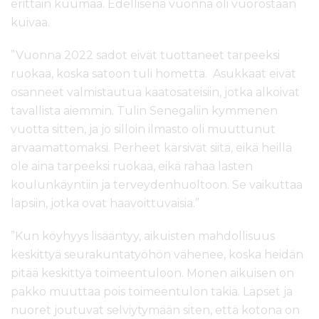
erittäin kuumaa. Edellisenä vuonna oli vuorostaan
kuivaa.
”Vuonna 2022 sadot eivät tuottaneet tarpeeksi
ruokaa, koska satoon tuli hometta. Asukkaat eivät
osanneet valmistautua kaatosateisiin, jotka alkoivat
tavallista aiemmin. Tulin Senegaliin kymmenen
vuotta sitten, ja jo silloin ilmasto oli muuttunut
arvaamattomaksi. Perheet kärsivät siitä, eikä heillä
ole aina tarpeeksi ruokaa, eikä rahaa lasten
koulunkäyntiin ja terveydenhuoltoon. Se vaikuttaa
lapsiin, jotka ovat haavoittuvaisia.”
”Kun köyhyys lisääntyy, aikuisten mahdollisuus
keskittyä seurakuntatyöhön vähenee, koska heidän
pitää keskittyä toimeentuloon. Monen aikuisen on
pakko muuttaa pois toimeentulon takia. Lapset ja
nuoret joutuvat selviytymään siten, että kotona on