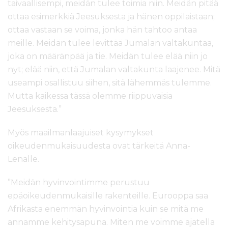
taivaallisempi, meidän tulee toimia niin. Meidän pitää
ottaa esimerkkiä Jeesuksesta ja hänen oppilaistaan;
ottaa vastaan se voima, jonka hän tahtoo antaa
meille. Meidän tulee levittää Jumalan valtakuntaa,
joka on määränpää ja tie. Meidän tulee elää niin jo
nyt; elää niin, että Jumalan valtakunta laajenee. Mitä
useampi osallistuu siihen, sitä lähemmäs tulemme.
Mutta kaikessa tässä olemme riippuvaisia
Jeesuksesta.”
Myös maailmanlaajuiset kysymykset
oikeudenmukaisuudesta ovat tärkeitä Anna-
Lenalle.
”Meidän hyvinvointimme perustuu
epäoikeudenmukaisille rakenteille. Eurooppa saa
Afrikasta enemmän hyvinvointia kuin se mitä me
annamme kehitysapuna. Miten me voimme ajatella