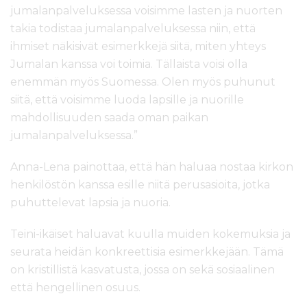
jumalanpalveluksessa voisimme lasten ja nuorten
takia todistaa jumalanpalveluksessa niin, että
ihmiset näkisivät esimerkkejä siitä, miten yhteys
Jumalan kanssa voi toimia. Tällaista voisi olla
enemmän myös Suomessa. Olen myös puhunut
siitä, että voisimme luoda lapsille ja nuorille
mahdollisuuden saada oman paikan
jumalanpalveluksessa.”
Anna-Lena painottaa, että hän haluaa nostaa kirkon
henkilöstön kanssa esille niitä perusasioita, jotka
puhuttelevat lapsia ja nuoria.
Teini-ikäiset haluavat kuulla muiden kokemuksia ja
seurata heidän konkreettisia esimerkkejään. Tämä
on kristillistä kasvatusta, jossa on sekä sosiaalinen
että hengellinen osuus.