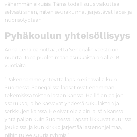
vähemmän aikuisia. Tämä todellisuus vaikuttaa
selvästi siihen, miten seurakunnat järjestävät lapsi- ja
nuorisotyötään.”
Pyhäkoulun yhteisöllisyys
Anna-Lena painottaa, että Senegalin väestö on
nuorta. Jopa puolet maan asukkaista on alle 18-
vuotiaita.
”Rakennamme yhteyttä lapsiin eri tavalla kuin
Suomessa. Senegalissa lapset ovat enemmän
tekemisissä toisten lasten kanssa. Heillä on paljon
sisaruksia, ja he kasvavat yhdessä sukulaisten ja
serkkujen kanssa. He eivät ole äidin ja isän kanssa
yhtä paljon kuin Suomessa. Lapset liikkuvat suurissa
joukoissa, ja kun kirkko järjestää lastenohjelmaa,
niihin tulee suuria ryhmiä.”