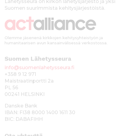
k
Lähetysseura on kirkon lähetysjärjestö ja yksi
Suomen suurimmista kehitysjärjestöistä.
k
i
Olemme jäsenenä kirkkojen kehitysyhteistyön ja
humanitaarisen avun kansainvälisessä verkostossa.
Suomen Lähetysseura
info@suomenlahetysseura.fi
+358 9 12 971
Maistraatinportti 2a
PL 56
00241 HELSINKI
Danske Bank
IBAN: FI38 8000 1400 1611 30
BIC: DABAFIHH
Ota yhteyttä