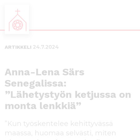
S
S
i
i
i
i
ARTIKKELI
24.7.2024
r
r
r
r
y
y
s
a
Anna-Lena Särs
u
l
Senegalissa:
o
a
r
p
”Lähetystyön ketjussa on
a
a
a
l
monta lenkkiä”
n
k
s
k
”Kun työskentelee kehittyvässä
i
i
s
i
maassa, huomaa selvästi, miten
ä
n