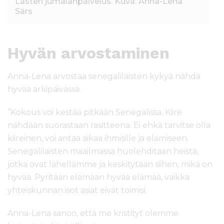
Lasten jumalanpalvelus. Kuva: Anna-Lena
Särs
Hyvän arvostaminen
Anna-Lena arvostaa senegalilaisten kykyä nähdä
hyvää arkipäivässä.
”Kokous voi kestää pitkään Senegalissa. Kiire
nähdään suorastaan rasitteena. Ei ehkä tarvitse olla
kiireinen, voi antaa aikaa ihmisille ja elämiseen.
Senegalilaisten maailmassa huolehditaan heistä,
jotka ovat lähellämme ja keskitytään siihen, mikä on
hyvää. Pyritään elämään hyvää elämää, vaikka
yhteiskunnan isot asiat eivät toimisi.
Anna-Lena sanoo, että me kristityt olemme