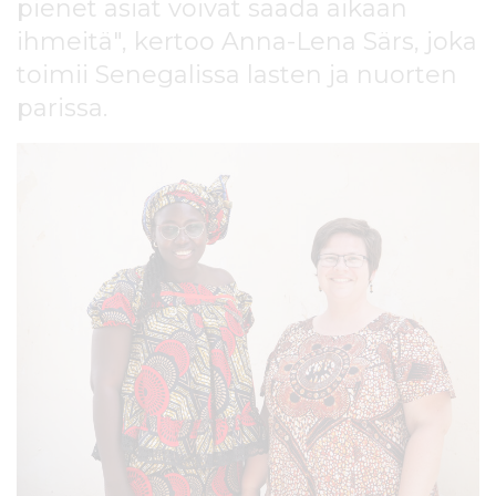
pienet asiat voivat saada aikaan
l
t
ihmeitä", kertoo Anna-Lena Särs, joka
ö
toimii Senegalissa lasten ja nuorten
ö
parissa.
n