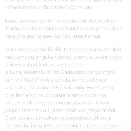
irtisanomassa vanhan talon sopimusta.
Anna-Lena on itsekin muuttanut uuteen taloon.
Iltaisin, kun tulee pimeää, hänellä on tapana käydä
kävelyllä asuinalueellaan koiransa kanssa.
”Kävelen pitkin hiekkaisia teitä. Kuljen muutamien
katulamppujen ja kahden suuren puun ohi. Kotini
sijaitsee asfalttikadun ja eräänlaisen
jalkapallokentän välissä. Sadevettä kertyy myös
tänne, sillä olemme alueella, jonne sadevesi
laskeutuu. Vuonna 2022 satoi niin kovasti, että
pihalleni alkoi muodostua lammikko, vaikka
kortteliin oli tehty vedenpoistokanava. Taloni
ympärillä on muuri, ja sen takia vesi jää pihalleni.
Olen kaivanut maahan vedenpoistoputken ja
lisännyt hiekkaa, jotta vettä jäisi pihalle vähemmän.”