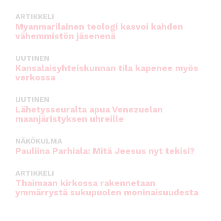
ARTIKKELI
Myanmarilainen teologi kasvoi kahden
vähemmistön jäsenenä
UUTINEN
Kansalaisyhteiskunnan tila kapenee myös
verkossa
UUTINEN
Lähetysseuralta apua Venezuelan
maanjäristyksen uhreille
NÄKÖKULMA
Pauliina Parhiala: Mitä Jeesus nyt tekisi?
ARTIKKELI
Thaimaan kirkossa rakennetaan
ymmärrystä sukupuolen moninaisuudesta