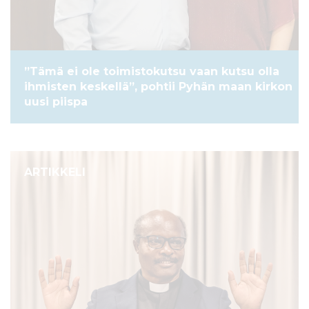
”Tämä ei ole toimistokutsu vaan kutsu olla
ihmisten keskellä”, pohtii Pyhän maan kirkon
uusi piispa
ARTIKKELI