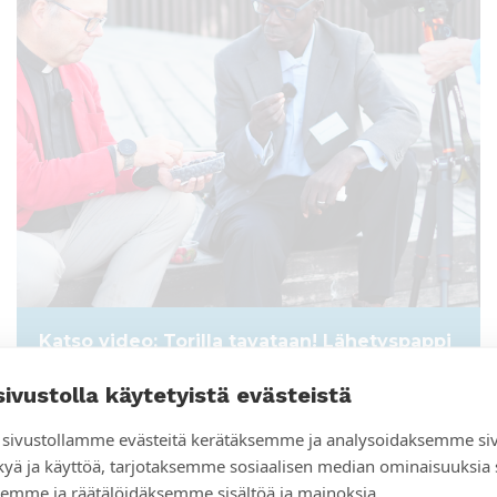
Katso video: Torilla tavataan! Lähetyspappi
Markku Arola kohtasi Senegalin kirkon
johtajan Latyr Dioufin
sivustolla käytetyistä evästeistä
sivustollamme evästeitä kerätäksemme ja analysoidaksemme si
kyä ja käyttöä, tarjotaksemme sosiaalisen median ominaisuuksia
emme ja räätälöidäksemme sisältöä ja mainoksia.