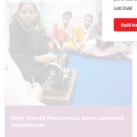
ARTIKKELI
Lue lisää
Salli k
Hetki elämää Pakistanista: Angel opettelee
ompelemaan