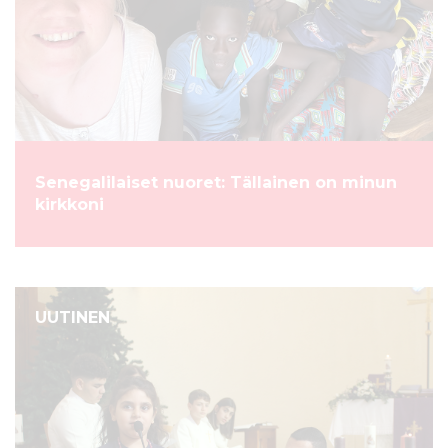
Senegalilaiset nuoret: Tällainen on minun
kirkkoni
UUTINEN