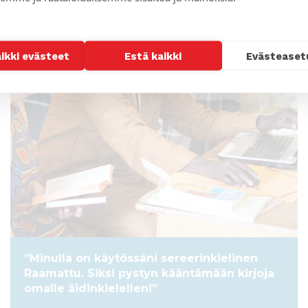
ARTIKKELI
aikki evästeet
Estä kaikki
Evästeaset
”Minulla on käytössäni sereerinkielinen
Raamattu. Siksi pystyn kääntämään kirjoja
omalle äidinkielelleni”