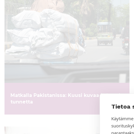
Matkalla Pakistanissa: Kuusi kuvaa ja kuusi
tunnetta
Tietoa 
Käytämme 
suoritusky
parantaaks