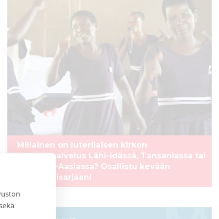
Millainen on luterilaisen kirkon
jumalanpalvelus Lähi-idässä, Tansaniassa tai
Kaakkois-Aasiassa? Osallistu kevään
webinaarisarjaan!
vuston
 sekä