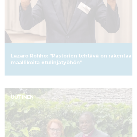
Lazaro Rohho: ”Pastorien tehtävä on rakentaa
maallikoita etulinjatyöhön”
UUTINEN