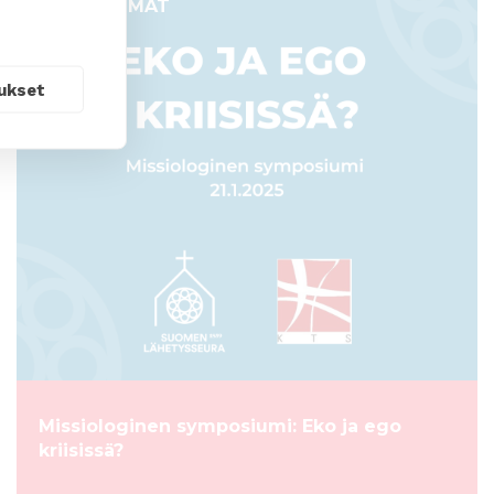
TAPAHTUMAT
ukset
Missiologinen symposiumi: Eko ja ego
kriisissä?