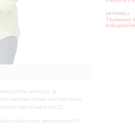
Pauliina Pa
ARTIKKELI
Thaimaan 
sukupuole
asta ilmaa sekä joki- ja
dän kanssaan tulee varmasti ikävä,
”, kertoo Satu Haapanen, 52.
Sadun äidin koira, sekarotuinen 12-