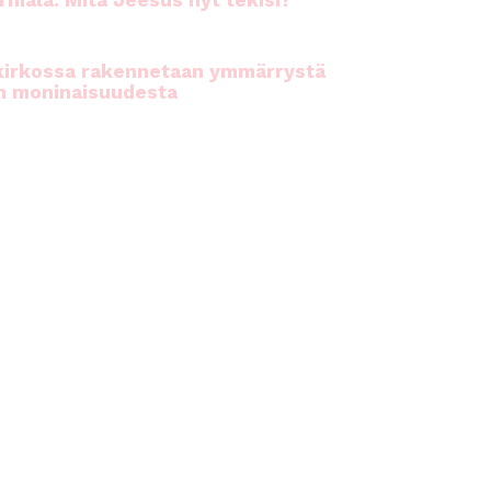
rhiala: Mitä Jeesus nyt tekisi?
kirkossa rakennetaan ymmärrystä
n moninaisuudesta