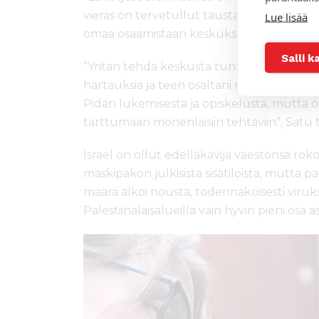
vieras on tervetullut taustasta riippumat
Lue lisää
omaa osaamistaan keskukseen.”
Salli k
”Yritän tehdä keskusta tunnetuksi ja luod
hartauksia ja teen osaltani mahdolliseksi
Pidän lukemisesta ja opiskelusta, mutta 
tarttumaan monenlaisiin tehtäviin”, Satu 
Israel on ollut edelläkävijä väestönsä rok
maskipakon julkisista sisätiloista, mutta 
määrä alkoi nousta, todennäköisesti viruks
Palestiinalaisalueilla vain hyvin pieni os