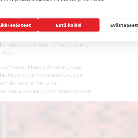
ta. Odotan myös vierailijoiden tuovan
aikki evästeet
Estä kaikki
Evästeaset
a hyviä suhteita. Aion pitää myös
 keskuksen hengellisen toiminnan.
olen myös toiminnan nainen ja valmis
toteaa.
ottamisessa. Maa poisti kesäkuussa
palautti sen, kun koronatartuntojen
en deltavariantin takia.
a asukkaista on saanut koronarokotteen.