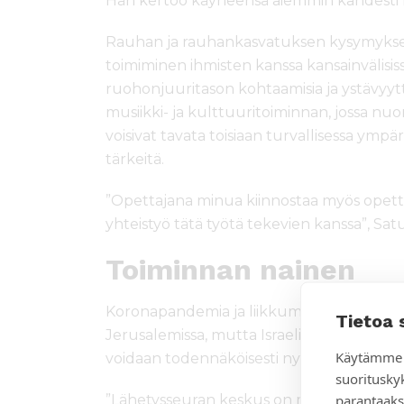
Hän kertoo käyneensä aiemmin kahdesti P
Rauhan ja rauhankasvatuksen kysymykset
toimiminen ihmisten kanssa kansainvälisiss
ruohonjuuritason kohtaamisia ja ystävyyt
musiikki- ja kulttuuritoiminnan, jossa nuo
voisivat tavata toisiaan turvallisessa ympä
tärkeitä.
”Opettajana minua kiinnostaa myös opett
yhteistyö tätä työtä tekevien kanssa”, Sat
Toiminnan nainen
Koronapandemia ja liikkumisrajoitukset h
Tietoa 
Jerusalemissa, mutta Israelin tehokkaan 
Käytämme 
voidaan todennäköisesti nyt jatkaa.
suoritusky
parantaaks
”Lähetysseuran keskus on matalan kynny