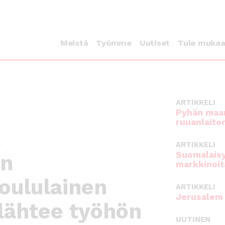
Meistä
Työmme
Uutiset
Tule muka
ARTIKKELI
Pyhän maan
ruuanlaito
ä
ARTIKKELI
Suomalaisy
on
markkinoit
oululainen
ARTIKKELI
Jerusalem 
lähtee työhön
UUTINEN