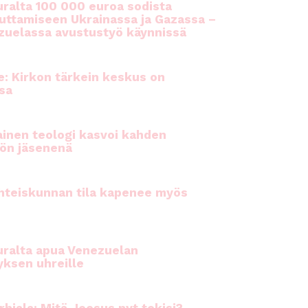
ralta 100 000 euroa sodista
auttamiseen Ukrainassa ja Gazassa –
uelassa avustustyö käynnissä
e: Kirkon tärkein keskus on
sa
inen teologi kasvoi kahden
ön jäsenenä
hteiskunnan tila kapenee myös
ralta apua Venezuelan
yksen uhreille