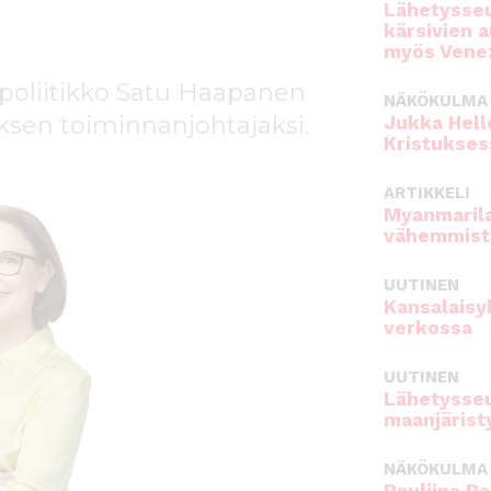
Lähetysseu
kärsivien 
myös Venez
 poliitikko Satu Haapanen
NÄKÖKULMA
sen toiminnanjohtajaksi.
Jukka Hell
Kristukses
ARTIKKELI
Myanmarila
vähemmist
UUTINEN
Kansalaisy
verkossa
UUTINEN
Lähetysseu
maanjärist
NÄKÖKULMA