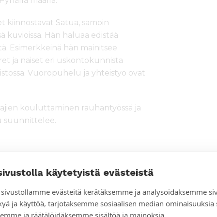
yhällä maalla.
 kiinnostavat Satua, samoin
ä kuvioissa. Hän haluaa edistää
tä. Esimerkkeinä hän mainitsee
ret ja naiset eri uskontokunnista
ristössä. Vuoropuhelu ja yhteistyö ovat
ajien kouluttaminen rauhantyössä ja
u suunnittelee.
iljensivät Felm-keskuksen toiminnan
sivustolla käytetyistä evästeistä
rokotusohjelman takia toimintaa
sivustollamme evästeitä kerätäksemme ja analysoidaksemme si
kyä ja käyttöä, tarjotaksemme sosiaalisen median ominaisuuksia
emme ja räätälöidäksemme sisältöä ja mainoksia.
ksen kohtaamispaikka, jonne jokainen