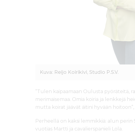
Kuva: Reijo Koirikivi, Studio P.S.V.
”Tulen kaipaamaan Oulusta pyöräteitä, raik
merimaisemaa. Omia koiria ja lenkkejä hei
mutta koirat jäävät äitini hyvään hoitoon
Perheellä on kaksi lemmikkiä: alun perin 
vuotias Martti ja cavalierspanieli Lola.