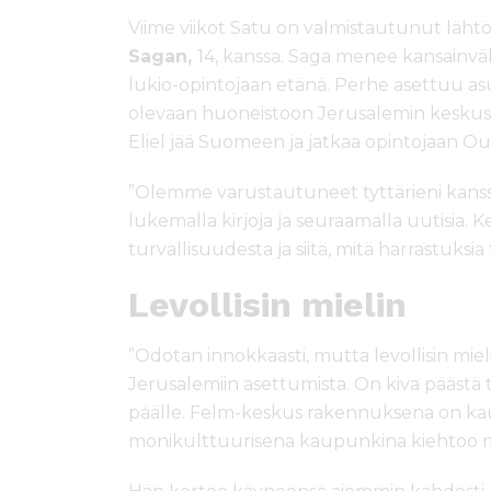
Viime viikot Satu on valmistautunut läht
Sagan,
14, kanssa. Saga menee kansainväl
lukio-opintojaan etänä. Perhe asettuu 
olevaan huoneistoon Jerusalemin keskust
Eliel jää Suomeen ja jatkaa opintojaan Oul
”Olemme varustautuneet tyttärieni kanss
lukemalla kirjoja ja seuraamalla uutisia
turvallisuudesta ja siitä, mitä harrastuksia ty
Levollisin mielin
”Odotan innokkaasti, mutta levollisin miel
Jerusalemiin asettumista. On kiva päästä
päälle. Felm-keskus rakennuksena on kauni
monikulttuurisena kaupunkina kiehtoo m