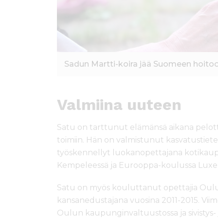
Sadun Martti-koira jää Suomeen hoito
Valmiina uuteen
Satu on tarttunut elämänsä aikana pelotto
toimiin. Hän on valmistunut kasvatustietei
työskennellyt luokanopettajana kotikaup
Kempeleessä ja Eurooppa-koulussa Luxe
Satu on myös kouluttanut opettajia Oulun
kansanedustajana vuosina 2011-2015. Viim
Oulun kaupunginvaltuustossa ja sivistys-