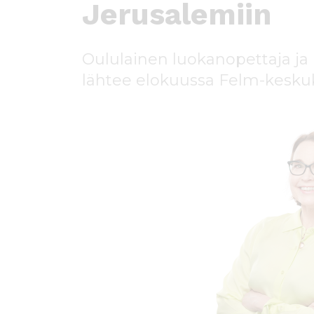
ö
Jerusalemiin
n
Oululainen luokanopettaja ja
lähtee elokuussa Felm-keskuk