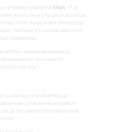
öön yhdessä tytärtensä
Ellan,
17 ja
iseen kouluun ja Ella aikoo suorittaa
asumaan Felm-keskuksen yhteydessä
aan. Perheen 23-vuotias esikoinen
un yliopistossa.
a lähtöön katsomalla karttoja,
. Keskustelemme Jerusalemin
töillä voisi olla.”
in uuden työni aloittamista ja
 tapaamaan työkavereitani paikan
s, ja Jerusalem historiallisena ja
inua.”