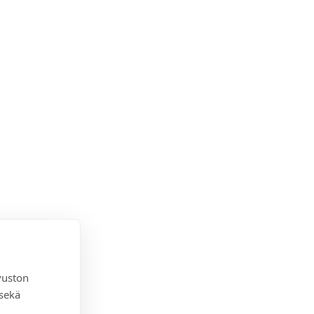
vuston
 sekä