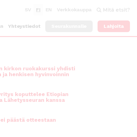
SV
FI
EN
Verkkokauppa
Mitä etsit?
an
Yhteystiedot
Seurakunnalle
Lahjoita
 kirkon ruokakurssi yhdisti
n ja henkisen hyvinvoinnin
ritys koputtelee Etiopian
a Lähetysseuran kanssa
ei päästä otteestaan