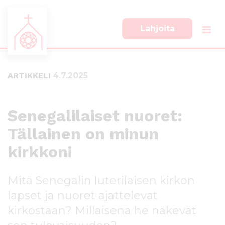
Lahjoita
S
S
i
i
i
i
ARTIKKELI
4.7.2025
r
r
r
r
y
y
s
a
Senegalilaiset nuoret:
u
l
Tällainen on minun
o
a
r
p
kirkkoni
a
a
a
l
n
k
Mitä Senegalin luterilaisen kirkon
s
k
lapset ja nuoret ajattelevat
i
i
s
i
kirkostaan? Millaisena he näkevät
ä
n