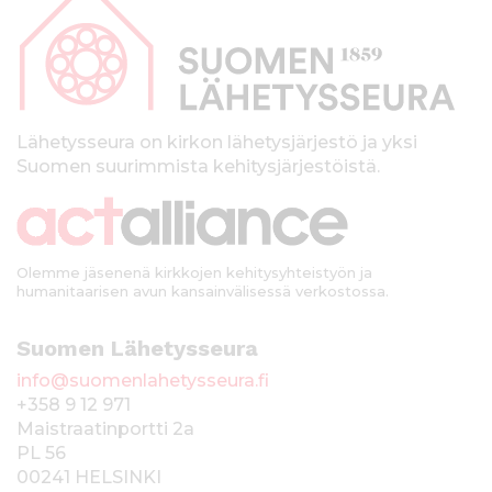
p
a
l
k
Lähetysseura on kirkon lähetysjärjestö ja yksi
Suomen suurimmista kehitysjärjestöistä.
k
i
Olemme jäsenenä kirkkojen kehitysyhteistyön ja
humanitaarisen avun kansainvälisessä verkostossa.
Suomen Lähetysseura
info@suomenlahetysseura.fi
+358 9 12 971
Maistraatinportti 2a
PL 56
00241 HELSINKI