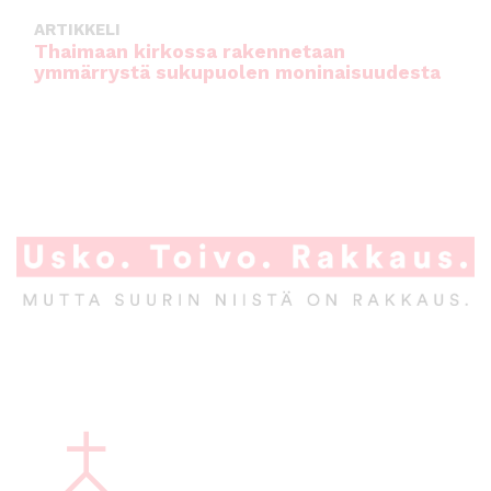
ARTIKKELI
Thaimaan kirkossa rakennetaan
ymmärrystä sukupuolen moninaisuudesta
A
l
a