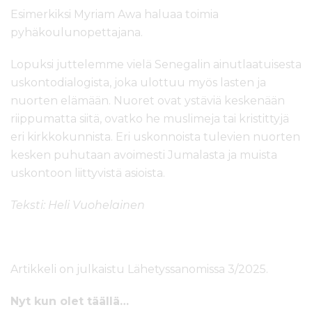
Esimerkiksi Myriam Awa haluaa toimia
pyhäkoulunopettajana.
Lopuksi juttelemme vielä Senegalin ainutlaatuisesta
uskontodialogista, joka ulottuu myös lasten ja
nuorten elämään. Nuoret ovat ystäviä keskenään
riippumatta siitä, ovatko he muslimeja tai kristittyjä
eri kirkkokunnista. Eri uskonnoista tulevien nuorten
kesken puhutaan avoimesti Jumalasta ja muista
uskontoon liittyvistä asioista.
Teksti: Heli Vuohelainen
Artikkeli on julkaistu Lähetyssanomissa 3/2025.
Nyt kun olet täällä…