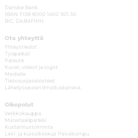
Danske Bank
IBAN: FI38 8000 1400 1611 30
BIC: DABAFIHH
Ota yhteyttä
Yhteystiedot
Työpaikat
Palaute
Kuvat, videot ja logot
Medialle
Tietosuojaselosteet
Lähetysseuran ilmoituskanava
Oikopolut
Verkkokauppa
Materiaalipankki
Kustannustoiminta
Leiri- ja kurssikeskus Päiväkumpu