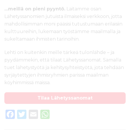
…meillä on pieni pyyntö.
Laitamme osan
Lähetyssanomien jutuista ilmaiseksi verkkoon, jotta
mahdollisimman moni pääsisi tutustumaan erilaisiin
kulttuureihin, lukemaan työstämme maailmalla ja
sukeltamaan ihmisten tarinoihin.
Lehti on kuitenkin meille tärkeä tulonlähde – ja
pyydämmekin, että tilaat Lähetyssanomat. Samalla
tuet lähetystyötä ja kehitysyhteistyötä, jota tehdään
syrjäytettyjen ihmisryhmien parissa maailman
köyhimmissä maissa.
Tilaa Lähetyssanomat
F
T
E
W
a
w
m
h