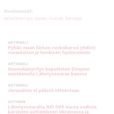
c
it
ai
a
e
te
l
ts
Avainsanat:
b
r
A
kirkollinen työ
,
lapset
,
nuoret
,
Senegal
o
p
o
p
k
ARTIKKELI
Pyhän maan kirkon ruokakurssi yhdisti
ruuanlaiton ja henkisen hyvinvoinnin
ARTIKKELI
Suomalaisyritys koputtelee Etiopian
markkinoita Lähetysseuran kanssa
ARTIKKELI
Jerusalem ei päästä otteestaan
UUTINEN
Lähetysseuralta 100 000 euroa sodista
kärsivien auttamiseen Ukrainassa ja