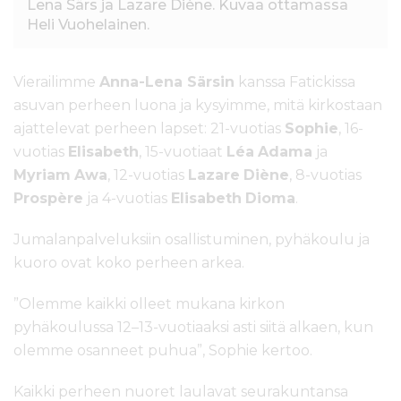
Lena Särs ja Lazare Diène. Kuvaa ottamassa
Heli Vuohelainen.
Vierailimme
Anna-Lena Särsin
kanssa Fatickissa
asuvan perheen luona ja kysyimme, mitä kirkostaan
ajattelevat perheen lapset: 21-vuotias
Sophie
, 16-
vuotias
Elisabeth
, 15-vuotiaat
Léa
Adama
ja
Myriam
Awa
, 12-vuotias
Lazare
Diène
, 8-vuotias
Prospère
ja 4-vuotias
Elisabeth
Dioma
.
Jumalanpalveluksiin osallistuminen, pyhäkoulu ja
kuoro ovat koko perheen arkea.
”Olemme kaikki olleet mukana kirkon
pyhäkoulussa 12–13-vuotiaaksi asti siitä alkaen, kun
olemme osanneet puhua”, Sophie kertoo.
Kaikki perheen nuoret laulavat seurakuntansa