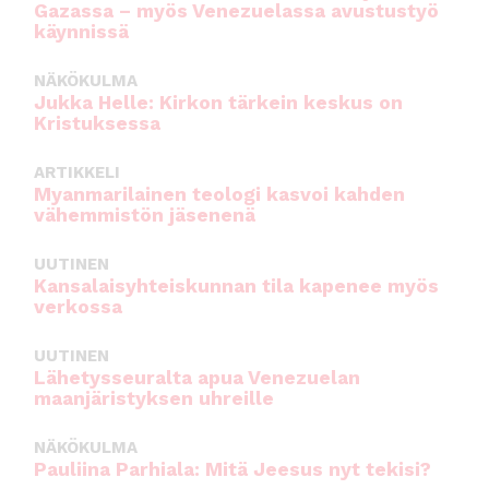
Gazassa – myös Venezuelassa avustustyö
käynnissä
NÄKÖKULMA
Jukka Helle: Kirkon tärkein keskus on
Kristuksessa
ARTIKKELI
Myanmarilainen teologi kasvoi kahden
vähemmistön jäsenenä
UUTINEN
Kansalaisyhteiskunnan tila kapenee myös
verkossa
UUTINEN
Lähetysseuralta apua Venezuelan
maanjäristyksen uhreille
NÄKÖKULMA
Pauliina Parhiala: Mitä Jeesus nyt tekisi?