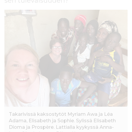
sen tulevaisuuden?
l
t
ö
ö
n
Takarivissä kaksostytöt Myriam Awa ja Léa
Adama, Elisabeth ja Sophie. Sylissä Elisabeth
Dioma ja Prospère. Lattialla kyykyssä Anna-