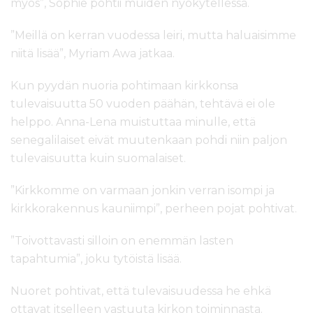
myös”, Sophie pohtii muiden nyökytellessä.
”Meillä on kerran vuodessa leiri, mutta haluaisimme
niitä lisää”, Myriam Awa jatkaa.
Kun pyydän nuoria pohtimaan kirkkonsa
tulevaisuutta 50 vuoden päähän, tehtävä ei ole
helppo. Anna-Lena muistuttaa minulle, että
senegalilaiset eivät muutenkaan pohdi niin paljon
tulevaisuutta kuin suomalaiset.
”Kirkkomme on varmaan jonkin verran isompi ja
kirkkorakennus kauniimpi”, perheen pojat pohtivat.
”Toivottavasti silloin on enemmän lasten
tapahtumia”, joku tytöistä lisää.
Nuoret pohtivat, että tulevaisuudessa he ehkä
ottavat itselleen vastuuta kirkon toiminnasta.