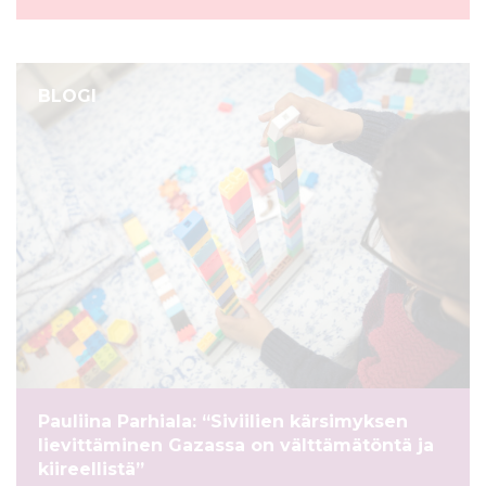
BLOGI
Pauliina Parhiala: “Siviilien kärsimyksen
lievittäminen Gazassa on välttämätöntä ja
kiireellistä”