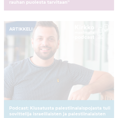
rauhan puolesta tarvitaan”
ARTIKKELI
Podcast: Kiusatusta palestiinalaispojasta tuli
sovittelija israelilaisten ja palestiinalaisten