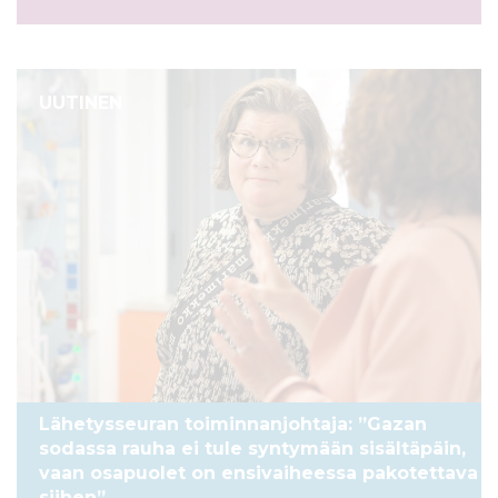
UUTINEN
Lähetysseuran toiminnanjohtaja: ”Gazan
sodassa rauha ei tule syntymään sisältäpäin,
vaan osapuolet on ensivaiheessa pakotettava
siihen”