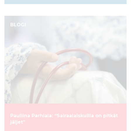
BLOGI
Pauliina Parhiala: “Sairaalaiskuilla on pitkät
jäljet”