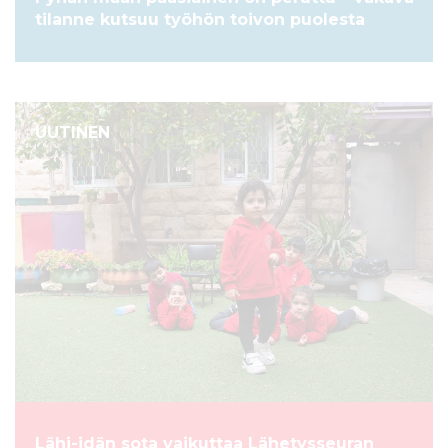
tilanne kutsuu työhön toivon puolesta
UUTINEN
Lähi-idän sota vaikuttaa Lähetysseuran