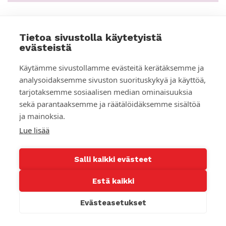
Tietoa sivustolla käytetyistä
BLOGI
evästeistä
Käytämme sivustollamme evästeitä kerätäksemme ja
analysoidaksemme sivuston suorituskykyä ja käyttöä,
tarjotaksemme sosiaalisen median ominaisuuksia
sekä parantaaksemme ja räätälöidäksemme sisältöä
ja mainoksia.
Lue lisää
Salli kaikki evästeet
Estä kaikki
Pauliina Parhiala: Lisää toimia antisemitismin
Evästeasetukset
kitkemiseksi