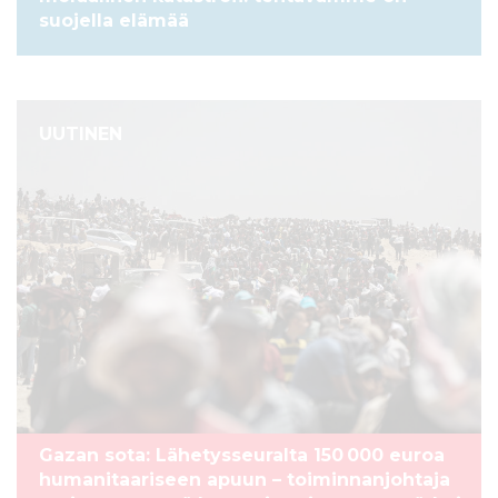
suojella elämää
UUTINEN
Gazan sota: Lähetysseuralta 150 000 euroa
humanitaariseen apuun – toiminnanjohtaja