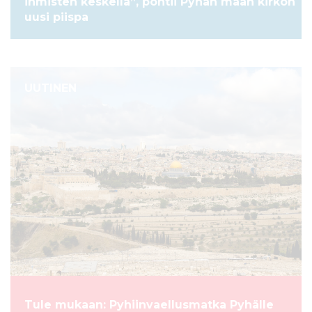
ihmisten keskellä”, pohtii Pyhän maan kirkon
uusi piispa
UUTINEN
Tule mukaan: Pyhiinvaellusmatka Pyhälle