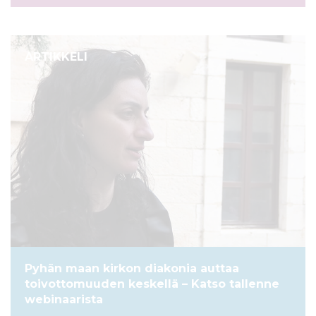
ARTIKKELI
Pyhän maan kirkon diakonia auttaa
toivottomuuden keskellä – Katso tallenne
webinaarista