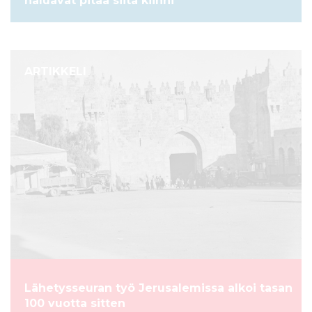
haluavat pitää siitä kiinni”
ARTIKKELI
Lähetysseuran työ Jerusalemissa alkoi tasan
100 vuotta sitten