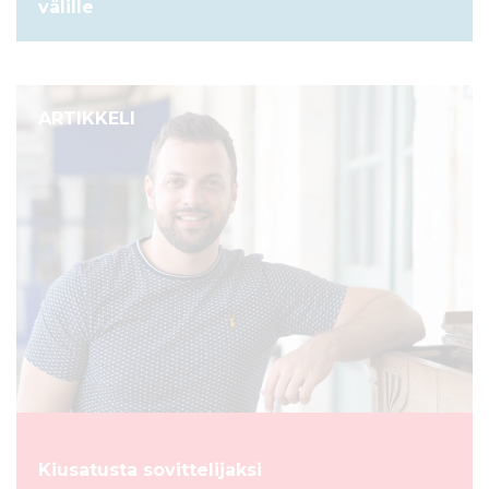
välille
ARTIKKELI
Kiusatusta sovittelijaksi