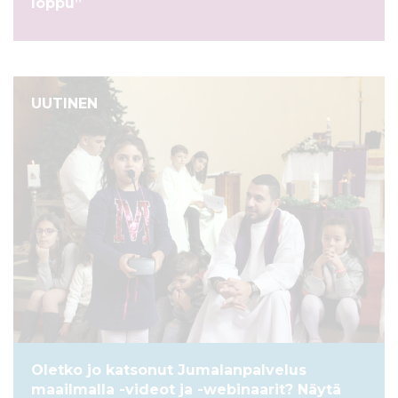
loppu”
UUTINEN
Oletko jo katsonut Jumalanpalvelus
maailmalla -videot ja -webinaarit? Näytä