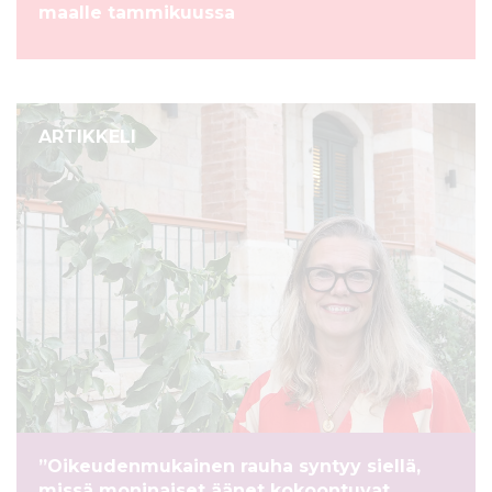
maalle tammikuussa
ARTIKKELI
”Oikeudenmukainen rauha syntyy siellä,
missä moninaiset äänet kokoontuvat