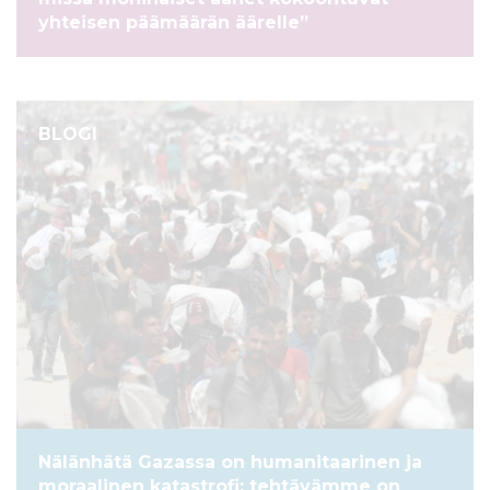
yhteisen päämäärän äärelle”
BLOGI
Nälänhätä Gazassa on humanitaarinen ja
moraalinen katastrofi: tehtävämme on