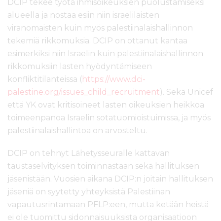
DCIP tekee työtä ihmisoikeuksien puolustamiseksi
alueella ja nostaa esiin niin israelilaisten
viranomaisten kuin myös palestiinalaishallinnon
tekemiä rikkomuksia. DCIP on ottanut kantaa
esimerkiksi niin Israelin kuin palestiinalaishallinnon
rikkomuksiin lasten hyödyntämiseen
konfliktitilanteissa (
https://www.dci-
palestine.org/issues_child_recruitment
). Sekä Unicef
että YK ovat kritisoineet lasten oikeuksien heikkoa
toimeenpanoa Israelin sotatuomioistuimissa, ja myös
palestiinalaishallintoa on arvosteltu.
DCIP on tehnyt Lähetysseuralle kattavan
taustaselvityksen toiminnastaan sekä hallituksen
jäsenistään. Vuosien aikana DCIP:n joitain hallituksen
jäseniä on syytetty yhteyksistä Palestiinan
vapautusrintamaan PFLP:een, mutta ketään heistä
ei ole tuomittu sidonnaisuuksista organisaatioon