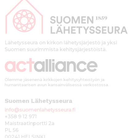
a
p
a
l
k
Lähetysseura on kirkon lähetysjärjestö ja yksi
Suomen suurimmista kehitysjärjestöistä.
k
i
Olemme jäsenenä kirkkojen kehitysyhteistyön ja
humanitaarisen avun kansainvälisessä verkostossa.
Suomen Lähetysseura
info@suomenlahetysseura.fi
+358 9 12 971
Maistraatinportti 2a
PL 56
00241 HELSINKI