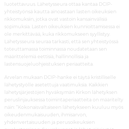
luotettavuus. Lähetysseura ottaa kantaa DCIP-
yhteistyönsä kautta ainoastaan lasten oikeuksien
rikkomuksiin, jotka ovat vastoin kansainvälisiä
sopimuksia. Lasten oikeuksien kunnioittamisessa ei
ole merkittävää, kuka rikkomukseen syyllistyy.
Lähetysseura seuraa tarkasti, että sen yhteistyössä
toteuttamassa toiminnassa noudatetaan sen
määrittelemiä eettisiä, hallinnollisia ja
lastensuojeluohjeistuksen periaatteita.
Arvelan mukaan DCIP-hanke ei täytä kristilliselle
lähetystyölle asetettuja vaatimuksia. Kaikkien
lähetysjärjestöjen hyväksymän Kirkon lähetyksen
peruslinjauksessa toimintaperiaatteita on määritelty
näin: ”Kokonaisvaltaiseen lähetykseen kuuluu myös
oikeudenmukaisuuden, ihmisarvon,
yhdenvertaisuuden ja perusoikeuksien