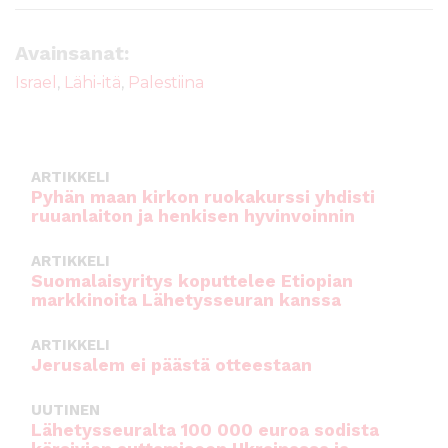
c
it
ai
a
e
te
l
ts
Avainsanat:
b
r
A
Israel
,
Lähi-itä
,
Palestiina
o
p
o
p
k
ARTIKKELI
Pyhän maan kirkon ruokakurssi yhdisti
ruuanlaiton ja henkisen hyvinvoinnin
ARTIKKELI
Suomalaisyritys koputtelee Etiopian
markkinoita Lähetysseuran kanssa
ARTIKKELI
Jerusalem ei päästä otteestaan
UUTINEN
Lähetysseuralta 100 000 euroa sodista