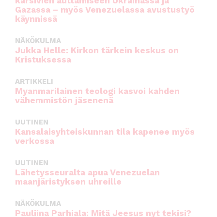
kärsivien auttamiseen Ukrainassa ja
Gazassa – myös Venezuelassa avustustyö
käynnissä
NÄKÖKULMA
Jukka Helle: Kirkon tärkein keskus on
Kristuksessa
ARTIKKELI
Myanmarilainen teologi kasvoi kahden
vähemmistön jäsenenä
UUTINEN
Kansalaisyhteiskunnan tila kapenee myös
verkossa
UUTINEN
Lähetysseuralta apua Venezuelan
maanjäristyksen uhreille
NÄKÖKULMA
Pauliina Parhiala: Mitä Jeesus nyt tekisi?