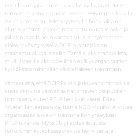
1990-luvun jälkeen. Yhdysvallat kyllä listasi PFLP:n
terroristijärjestöjen luokitukseen 1996, mutta kaikilla
PFLP-sidonnaisuuksista syytetyillä henkilöillä on
ollut syytösten jälkeen maahantulolupa Israeliin ja
joillakin jopa Israelin kansalaisuus ja myöhemmin
eläke. Myös nykyisellä DCIP:n johtajalla on
maahantulolupa Israeliin. Tämä ei olisi mahdollista,
mikäli Israelilla olisi todellinen epäilys organisaation
kytköksistä mihinkään väkivaltaiseen toimintaan.
Väitteet siitä, että DCIP:lla olisi jatkuvia toiminnallisia
siteitä aktiivista väkivaltaa harjoittavien osapuolien
toimintaan, kuten PFLP:hen ovat vääriä. Edes
Arvelan lähteenään käyttämä NGO Monitor ei viittaa
organisaatiolla oleviin toiminnallisiin yhteyksiin
PFLP:n kanssa. Myös EU ylläpitää listausta
terrorismiin kytköksissä olevista henkilöistä ja