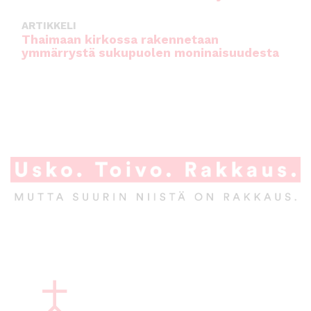
ARTIKKELI
Thaimaan kirkossa rakennetaan
ymmärrystä sukupuolen moninaisuudesta
A
l