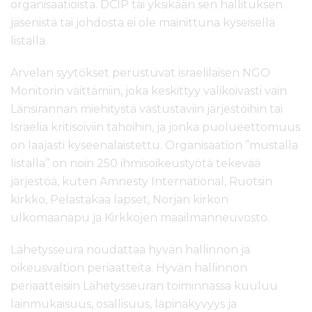
organisaatioista. DCIP tai yksikään sen hallituksen
jäsenistä tai johdosta ei ole mainittuna kyseisellä
listalla.
Arvelan syytökset perustuvat israelilaisen NGO
Monitorin väittämiin, joka keskittyy valikoivasti vain
Länsirannan miehitystä vastustaviin järjestöihin tai
Israelia kritisoiviin tahoihin, ja jonka puolueettomuus
on laajasti kyseenalaistettu. Organisaation ”mustalla
listalla” on noin 250 ihmisoikeustyötä tekevää
järjestöä, kuten Amnesty International, Ruotsin
kirkko, Pelastakaa lapset, Norjan kirkon
ulkomaanapu ja Kirkkojen maailmanneuvosto.
Lähetysseura noudattaa hyvän hallinnon ja
oikeusvaltion periaatteita. Hyvän hallinnon
periaatteisiin Lähetysseuran toiminnassa kuuluu
lainmukaisuus, osallisuus, läpinäkyvyys ja