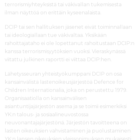
terrorismiyhteyksistä tai väkivallan tukemisesta
ilman näyttöä on erittäin kyseenalaista.
DCIP tai sen hallituksen jäsenet eivät toiminnallaan
tai ideologiallaan tue väkivaltaa. Yksikään
rahoittajataho ei ole lopettanut rahoitustaan DCIP:n
kanssa terrorismisyytöksien vuoksi. Vieraskynässä
viitattu julkinen raportti ei viittaa DCIP:hen.
Lähetysseuran yhteistyökumppani DCIP on osa
kansainvälistä lastenoikeusjärjestöä Defence for
Children Internationalia, joka on perustettu 1979.
Organisaatiolla on kansainvälisen
asiantuntijajärjestön asema ja se toimii esimerkiksi
YK:n talous- ja sosiaalineuvostossa
neuvonantajajärjestönä. Järjestön tavoitteena on
lasten oikeuksien vahvistaminen ja puolustaminen
YK:n lapsen oikeuksien yleissopimuksen mukaisesti.