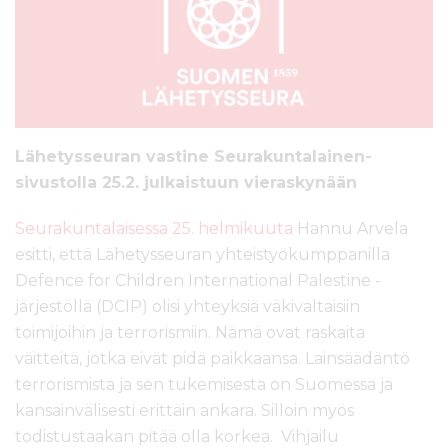
l
t
ö
ö
n
Lähetysseuran vastine Seurakuntalainen-
sivustolla 25.2. julkaistuun vieraskynään
Seurakuntalaisessa 25. helmikuuta
Hannu Arvela
esitti, että Lähetysseuran yhteistyökumppanilla
Defence for Children International Palestine -
järjestöllä (DCIP) olisi yhteyksiä väkivaltaisiin
toimijoihin ja terrorismiin. Nämä ovat raskaita
väitteitä, jotka eivät pidä paikkaansa. Lainsäädäntö
terrorismista ja sen tukemisesta on Suomessa ja
kansainvälisesti erittäin ankara. Silloin myös
todistustaakan pitää olla korkea. Vihjailu