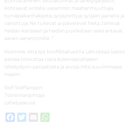
puolustaminen. Seurakunnat ja lähetysjärjestöt
kohtaavat entistä useammin maahanmuuttajia,
turvapaikanhakijoita, syrjäytettyjä, syrjään jääneitä ja
vainottuja. Ne tukevat ja palvelevat heitä, toimivat
heidän kanssaan ja heidän puolestaan sekä antavat
äänen äänettömille. ”
Koemme, että työ konfliktialueella Lähi-idässä lasten
parissa toteuttaa näitä kokonaisvaltaisen
lähetystyön periaatteita ja arvoja mitä suurimmassa
määrin.
Rolf Steffansson
Toiminnanjohtaja
Lähetysseura
F
T
E
W
a
w
m
h