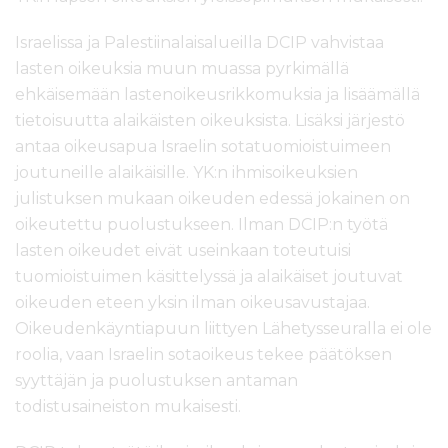
Israelissa ja Palestiinalaisalueilla DCIP vahvistaa
lasten oikeuksia muun muassa pyrkimällä
ehkäisemään lastenoikeusrikkomuksia ja lisäämällä
tietoisuutta alaikäisten oikeuksista. Lisäksi järjestö
antaa oikeusapua Israelin sotatuomioistuimeen
joutuneille alaikäisille. YK:n ihmisoikeuksien
julistuksen mukaan oikeuden edessä jokainen on
oikeutettu puolustukseen. Ilman DCIP:n työtä
lasten oikeudet eivät useinkaan toteutuisi
tuomioistuimen käsittelyssä ja alaikäiset joutuvat
oikeuden eteen yksin ilman oikeusavustajaa.
Oikeudenkäyntiapuun liittyen Lähetysseuralla ei ole
roolia, vaan Israelin sotaoikeus tekee päätöksen
syyttäjän ja puolustuksen antaman
todistusaineiston mukaisesti.