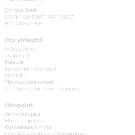
Danske Bank
IBAN: FI38 8000 1400 1611 30
BIC: DABAFIHH
Ota yhteyttä
Yhteystiedot
Työpaikat
Palaute
Kuvat, videot ja logot
Medialle
Tietosuojaselosteet
Lähetysseuran ilmoituskanava
Oikopolut
Verkkokauppa
Materiaalipankki
Kustannustoiminta
Leiri- ja kurssikeskus Päiväkumpu