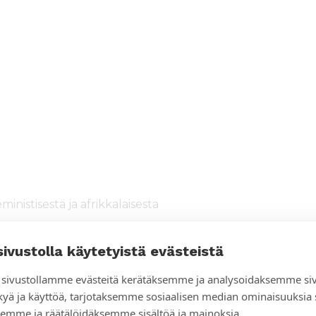
inistisestä ja afrikkalaisesta
sivustolla käytetyistä evästeistä
sivustollamme evästeitä kerätäksemme ja analysoidaksemme si
kyä ja käyttöä, tarjotaksemme sosiaalisen median ominaisuuksia
emme ja räätälöidäksemme sisältöä ja mainoksia.