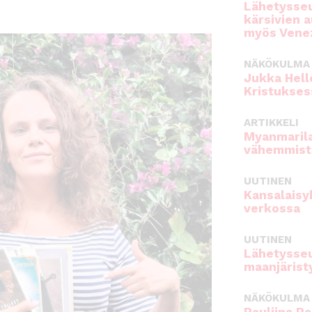
Lähetysseu
kärsivien 
myös Venez
NÄKÖKULMA
Jukka Hell
Kristukses
ARTIKKELI
Myanmarila
vähemmist
UUTINEN
Kansalaisy
verkossa
UUTINEN
Lähetysseu
maanjärist
NÄKÖKULMA