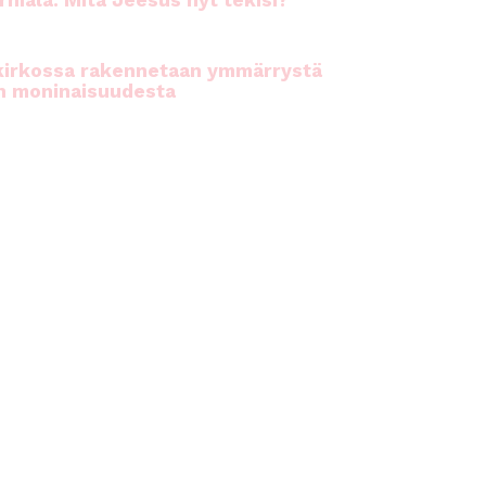
rhiala: Mitä Jeesus nyt tekisi?
kirkossa rakennetaan ymmärrystä
n moninaisuudesta