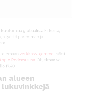
kuulumisia globaalista kirkosta,
ä ja työstä paremman ja
ta.
untelemaan
verkkosivujemme
lisäksi
Apple Podcasteissa
. Ohjelmaa voi
lo 17.40.
an alueen
 lukuvinkkejä