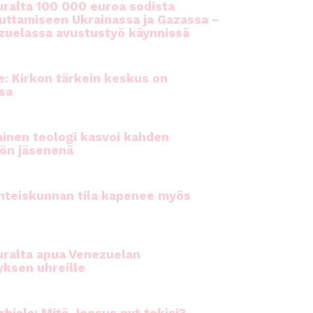
ralta 100 000 euroa sodista
auttamiseen Ukrainassa ja Gazassa –
uelassa avustustyö käynnissä
e: Kirkon tärkein keskus on
sa
inen teologi kasvoi kahden
ön jäsenenä
hteiskunnan tila kapenee myös
ralta apua Venezuelan
yksen uhreille