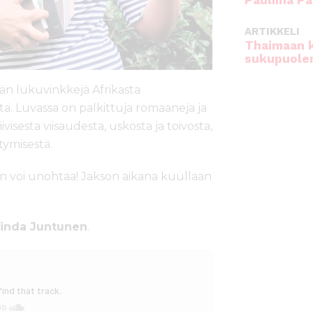
Pauliina Pa
ARTIKKELI
Thaimaan 
sukupuole
sän lukuvinkkejä Afrikasta
tä. Luvassa on palkittuja romaaneja ja
ivisesta viisaudesta, uskosta ja toivosta,
tymisestä.
aan voi unohtaa! Jakson aikana kuullaan
inda Juntunen
.