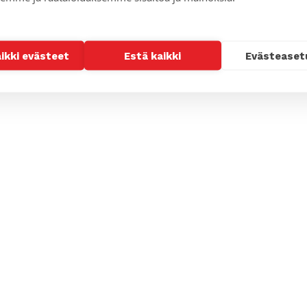
aikki evästeet
Estä kaikki
Evästeaset