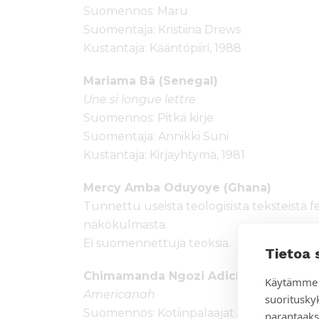
Suomennos: Maru
Suomentaja: Kristiina Drews
Kustantaja: Kääntöpiiri, 1988
Mariama Bâ (Senegal)
Une si longue lettre
Suomennos: Pitkä kirje
Suomentaja: Annikki Suni
Kustantaja: Kirjayhtymä, 1981
Mercy Amba Oduyoye (Ghana)
Tunnettu useista teologisista teksteistä fem
näkökulmasta.
Ei suomennettuja teoksia.
Tietoa 
Chimamanda Ngozi Adichie (Nigeria)
Käytämme 
Americanah
suoritusky
Suomennos: Kotiinpalaajat
parantaaks