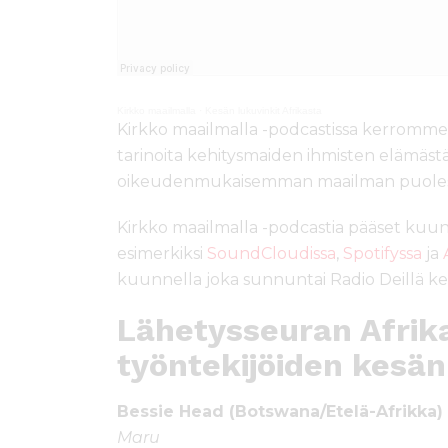
Kirkko maailmalla
·
Kesän lukuvinkit Afrikasta
Kirkko maailmalla -podcastissa kerromme 
tarinoita kehitysmaiden ihmisten elämäst
oikeudenmukaisemman maailman puoles
Kirkko maailmalla -podcastia pääset ku
esimerkiksi
SoundCloudissa
,
Spotifyssa
ja
kuunnella joka sunnuntai Radio Deillä kel
Lähetysseuran Afrik
työntekijöiden kesän
Bessie Head (Botswana/Etelä-Afrikka)
Maru