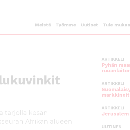
Meistä
Työmme
Uutiset
Tule muka
ARTIKKELI
Pyhän maan
ruuanlaito
lukuvinkit
ARTIKKELI
Suomalaisy
markkinoit
ARTIKKELI
 tarjolla kesän
Jerusalem 
sseuran Afrikan alueen
UUTINEN