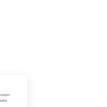
vuston
 sekä