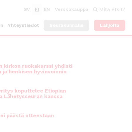
SV
FI
EN
Verkkokauppa
Mitä etsit?
an
Yhteystiedot
Seurakunnalle
Lahjoita
 kirkon ruokakurssi yhdisti
n ja henkisen hyvinvoinnin
ritys koputtelee Etiopian
a Lähetysseuran kanssa
ei päästä otteestaan