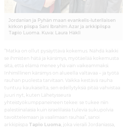
Jordanian ja Pyhän maan evankelis-luterilaisen
kirkon piispa Sani Ibrahim Azar ja arkkipiispa
Tapio Luoma. Kuva: Laura Häkli
”Matka on ollut pysäyttävä kokemus. Nähdä kaikki
se ihmisten hätä ja kärsimys, myötäelää kokemusta
siitä, että elämä menee yhä vain vaikeammaksi.
Inhimillinen kärsimys on alueella valtavaa – ja työtä
rauhan puolesta tarvitaan. Vaikka kestävä rauha
tuntuu kaukaiselta, sen edellytyksiä pitää vahvistaa
juuri nyt, kuten Lähetysseura
yhteistyökumppaneineen tekee: se tukee niin
palestiinalaisia kuin israelilaisia tulevia sukupolvia
tavoittelemaan ja vaalimaan rauhaa”, sanoi
arkkipiispa
Tapio Luoma
, joka vieraili Jordaniassa,