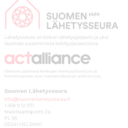
p
a
l
k
Lähetysseura on kirkon lähetysjärjestö ja yksi
Suomen suurimmista kehitysjärjestöistä.
k
i
Olemme jäsenenä kirkkojen kehitysyhteistyön ja
humanitaarisen avun kansainvälisessä verkostossa.
Suomen Lähetysseura
info@suomenlahetysseura.fi
+358 9 12 971
Maistraatinportti 2a
PL 56
00241 HELSINKI