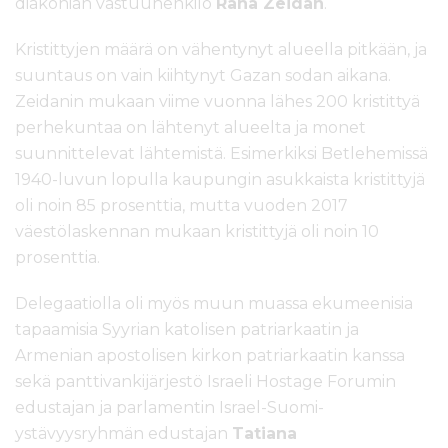
diakonian vastuuhenkilö
Rana Zeidan
.
Kristittyjen määrä on vähentynyt alueella pitkään, ja
suuntaus on vain kiihtynyt Gazan sodan aikana.
Zeidanin mukaan viime vuonna lähes 200 kristittyä
perhekuntaa on lähtenyt alueelta ja monet
suunnittelevat lähtemistä. Esimerkiksi Betlehemissä
1940-luvun lopulla kaupungin asukkaista kristittyjä
oli noin 85 prosenttia, mutta vuoden 2017
väestölaskennan mukaan kristittyjä oli noin 10
prosenttia.
Delegaatiolla oli myös muun muassa ekumeenisia
tapaamisia Syyrian katolisen patriarkaatin ja
Armenian apostolisen kirkon patriarkaatin kanssa
sekä panttivankijärjestö Israeli Hostage Forumin
edustajan ja parlamentin Israel-Suomi-
ystävyysryhmän edustajan
Tatiana