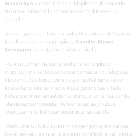
Mazarskyn
kanssa. Lisäksi arkkipiispan delegaatio
tutustui Kirkon Ulkomaanavun hankkeeseen
alueella.
Arkkipiispa Tapio Luoma vaikuttui erityisesti Syyrian
katolisen patriarkaatin piispa
Camille Afram
Semaanin
sanoista konfliktin keskellä:
”Kaiken tämän hädän ja sodan aikana piispa
muistutti meitä Jeesuksen antamasta kotiläksystä.
Meidän tulee kristittyinä pysyä rauhallisina kaiken
keskellä, vaikka se olisi vaikeaa. Emme saa vihata
ketään, emme fanaattisinta sionistia tai fanaattisinta
islamistia, vaan meidän tulee rakastaa jokaista.
Osoittaa heitä kohtaan kristillistä rakkautta.”
“Keskustelut kristillisten kirkkojen johtajien kanssa
toivat selvästi esiin, että alueen konfliktit eivät johdu