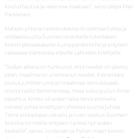
kouluttautua ja rakentaa maataan”, sanoi piispa Mari
Parkkinen.
Matkan yhtenä tarkoituksena oli osoittaa tukea ja
solidaarisuutta Suomen evankelis-luterilaisen
kirkon pitkäaikaiselle kumppanikirkolle ja erityisen
vaikeassa tilanteessa eläville Lähi-idän kristityille.
”Sodan aikana on tuntunut, että meidät on jätetty
yksin, maailma on unohtanut meidät. Esimerkiksi
joulua juhlittiin ympäri maailmaa riemukkaasti,
mutta täällä Betlehemissä, missä koko joulun ihme
tapahtui, kirkko oli sodan takia kiinni emmekä
voineet juhlia kristittyjen yhteistä suurta juhlaa.
Tämä arkkipiispan vierailu ja tuen osoitus Suomen
kirkolta on meille erityisen tärkeä nyt sodan
keskellä”, sanoo Jordanian ja Pyhän maan kirkon