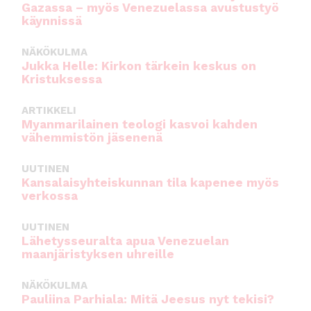
Gazassa – myös Venezuelassa avustustyö
käynnissä
NÄKÖKULMA
Jukka Helle: Kirkon tärkein keskus on
Kristuksessa
ARTIKKELI
Myanmarilainen teologi kasvoi kahden
vähemmistön jäsenenä
UUTINEN
Kansalaisyhteiskunnan tila kapenee myös
verkossa
UUTINEN
Lähetysseuralta apua Venezuelan
maanjäristyksen uhreille
NÄKÖKULMA
Pauliina Parhiala: Mitä Jeesus nyt tekisi?