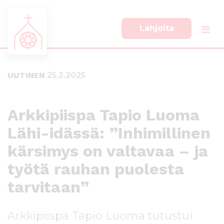
Lahjoita
S
S
i
i
i
i
UUTINEN
25.2.2025
r
r
r
r
y
y
s
a
Arkkipiispa Tapio Luoma
u
l
Lähi-idässä: ”Inhimillinen
o
a
r
p
kärsimys on valtavaa – ja
a
a
a
l
työtä rauhan puolesta
n
k
tarvitaan”
s
k
i
i
s
i
Arkkipiispa Tapio Luoma tutustui
ä
n