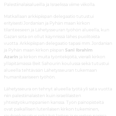
Palestiinalaisalueilla ja Israelissa viime viikolla.
Matkallaan arkkipiispan delegaatio tutustui
erityisesti Jordanian ja Pyhän maan kirkon
tilanteeseen ja Lähetysseuran työhön alueella, kun
Gazan sota on ollut käynnissä lähes puolitoista
vuotta. Arkkipiispan delegaatio tapasi mm. Jordanian
ja Pyhän maan kirkon piispan
Sani Ibrahim
Azarin
ja kirkon muita työntekijöitä, vieraili kirkon
ylläpitämässä Beit Sahourin koulussa sekä tutustui
alueella tehtävään Lähetysseuran tukemaan
humanitaariseen työhön.
Lähetysseura on tehnyt alueella työtä yli sata vuotta
niin palestiinalaisten kuin israelilaisten
yhteistyökumppanien kanssa. Työn painopisteitä
ovat paikallisen luterilaisen kirkon tukeminen,
rauhankasvatus sekä työ lasten ja nuorten parissa.