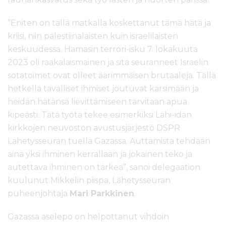
”Eniten on tällä matkalla koskettanut tämä hätä ja
kriisi, niin palestiinalaisten kuin israelilaisten
keskuudessa. Hamasin terrori-isku 7. lokakuuta
2023 oli raakalaismainen ja sitä seuranneet Israelin
sotatoimet ovat olleet äärimmäisen brutaaleja. Tällä
hetkellä tavalliset ihmiset joutuvat kärsimään ja
heidän hätänsä lievittämiseen tarvitaan apua
kipeästi. Tätä työtä tekee esimerkiksi Lähi-idän
kirkkojen neuvoston avustusjärjestö DSPR
Lähetysseuran tuella Gazassa. Auttamista tehdään
aina yksi ihminen kerrallaan ja jokainen teko ja
autettava ihminen on tärkeä”, sanoi delegaation
kuulunut Mikkelin piispa, Lähetysseuran
puheenjohtaja
Mari Parkkinen
.
Gazassa aselepo on helpottanut vihdoin