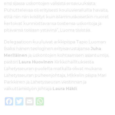
ensi sijassa uskontojen välisistä eroavuuksista.
Puhuttelevaa oli erityisesti kouluvierailuilla havaita,
että niin niin kristityt kuin islaminuskoisetkin nuoret
kertoivat kunnioittavansa toistensa uskontoja ja
pitävänsä toisiaan ystävinä”, Luoma tiivistää.
Delegaatioon kuuluivat arkkipiispa Tapio Luoman
lisäksi hänen teologinen erityisavustajansa
Juha
Meriläinen
ja uskontojen kohtaamisen asiantuntija,
pastori
Laura Huovinen
Kirkkohallituksesta.
Lähetysseuran puolelta matkalla olivat mukana
Lähetysseuran puheenjohtaja, Mikkelin piispa Mari
Parkkinen ja Lähetysseuran viestinnän ja
vaikuttamistyön johtaja
Laura Häkli
.
F
T
E
W
a
w
m
h