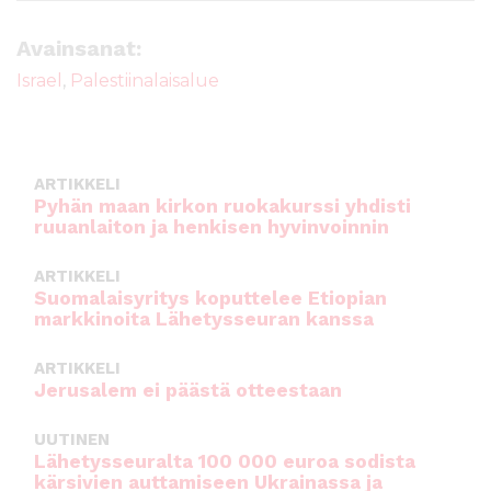
c
it
ai
a
e
te
l
ts
Avainsanat:
b
r
A
Israel
,
Palestiinalaisalue
o
p
o
p
k
ARTIKKELI
Pyhän maan kirkon ruokakurssi yhdisti
ruuanlaiton ja henkisen hyvinvoinnin
ARTIKKELI
Suomalaisyritys koputtelee Etiopian
markkinoita Lähetysseuran kanssa
ARTIKKELI
Jerusalem ei päästä otteestaan
UUTINEN
Lähetysseuralta 100 000 euroa sodista
kärsivien auttamiseen Ukrainassa ja