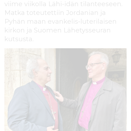
viime viikolla Lähi-idän tilanteeseen.
l
t
Matka toteutettiin Jordanian ja
ö
Pyhän maan evankelis-luterilaisen
ö
n
kirkon ja Suomen Lähetysseuran
kutsusta.