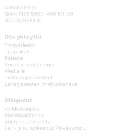
Danske Bank
IBAN: FI38 8000 1400 1611 30
BIC: DABAFIHH
Ota yhteyttä
Yhteystiedot
Työpaikat
Palaute
Kuvat, videot ja logot
Medialle
Tietosuojaselosteet
Lähetysseuran ilmoituskanava
Oikopolut
Verkkokauppa
Materiaalipankki
Kustannustoiminta
Leiri- ja kurssikeskus Päiväkumpu