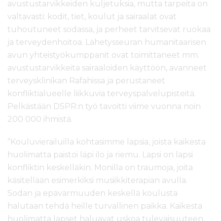
avustustarvikkeiden kuljetuksia, mutta tarpeita on
valtavasti: kodit, tiet, koulut ja sairaalat ovat
tuhoutuneet sodassa, ja perheet tarvitsevat ruokaa
ja terveydenhoitoa. Lähetysseuran humanitaarisen
avun yhteistyökumppanit ovat toimittaneet mm.
avustustarvikkeita sairaaloiden käyttöön, avanneet
terveysklinikan Rafahissa ja perustaneet
konfliktialueelle liikkuvia terveyspalvelupisteitä.
Pelkästään DSPR:n työ tavoitti viime vuonna noin
200 000 ihmistä.
”Kouluvierailuilla kohtasimme lapsia, joista kaikesta
huolimatta paistoi läpi ilo ja riemu. Lapsi on lapsi
konfliktin keskelläkin. Monilla on traumoja, joita
käsitellään esimerkiksi musiikkiterapian avulla.
Sodan ja epävarmuuden keskellä koulusta
halutaan tehdä heille turvallinen paikka. Kaikesta
huolimatta lapset haluavat uskoa tulevaisuuteen,