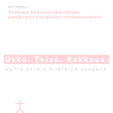
ARTIKKELI
Thaimaan kirkossa rakennetaan
ymmärrystä sukupuolen moninaisuudesta
A
l
a