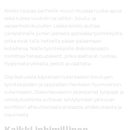
Kirkko tarjoaa perheille muun muassa ruoka-apua
sekä tukea vuokriin tai sähkö-, koulu- ja
sairaanhoitokuluihin. Lisäksi kirkko auttaa
Länsirannalle jumiin jääneitä gazalaisia työntekijöitä,
jotka eivät tällä hetkellä pääse palaamaan
koteihinsa. Näille työntekijöille diakoniaosasto
toimittaa hätäapupaketit, jotka sisältävät ruokaa,
hygieniatarvikkeita, peitot ja vaatteita.
Osa lisätuesta käytetään luterilaisten koulujen
työntekijöiden ja oppilaiden henkisen hyvinvoinnin
tukemiseen. Diakoniaosaston järjestämät työpajat ja
virkistystoiminta auttavat selviytymään jatkuvan
konfliktin aiheuttamasta stressistä, ahdistuksesta ja
traumasta.
Kaikki inhimillinen