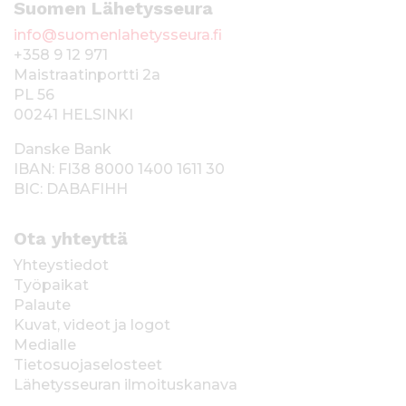
Suomen Lähetysseura
info@suomenlahetysseura.fi
+358 9 12 971
Maistraatinportti 2a
PL 56
00241 HELSINKI
Danske Bank
IBAN: FI38 8000 1400 1611 30
BIC: DABAFIHH
Ota yhteyttä
Yhteystiedot
Työpaikat
Palaute
Kuvat, videot ja logot
Medialle
Tietosuojaselosteet
Lähetysseuran ilmoituskanava