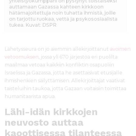
yhteistyökumppani on pystynyt toistaiseksi
auttamaan Gazassa kahteen kirkkoon
hätämajoitettuja noin tuhatta ihmistä, joille
on tarjottu ruokaa, vettä ja psykososiaalista
tukea. Kuvat: DSPR
Lähetysseura on jo aiemmin allekirjoittanut
avoimen
vetoomuksen
, jossa yli 670 järjestöä eri puolilta
maailmaa vetoaa kaikkiin konfliktin osapuoliin
Israelissa ja Gazassa, jotta he asettaisivat etusijalle
ihmishenkien säilyttämisen. Allekirjoittajat vaativat
taisteluihin taukoa, jotta Gazaan voitaisiin toimittaa
humanitaarista apua.
Lähi-idän kirkkojen
neuvosto auttaa
kaoottisessa tilanteessa