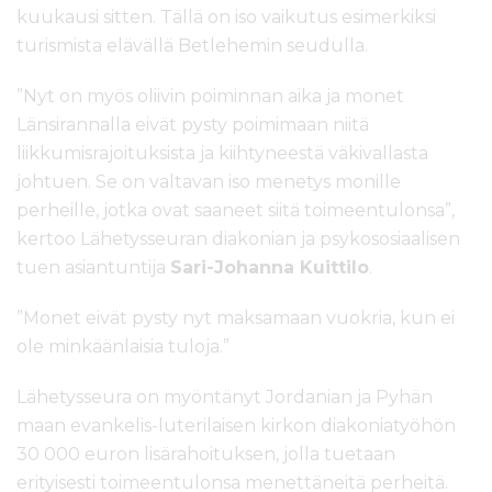
kuukausi sitten. Tällä on iso vaikutus esimerkiksi
turismista elävällä Betlehemin seudulla.
”Nyt on myös oliivin poiminnan aika ja monet
Länsirannalla eivät pysty poimimaan niitä
liikkumisrajoituksista ja kiihtyneestä väkivallasta
johtuen. Se on valtavan iso menetys monille
perheille, jotka ovat saaneet siitä toimeentulonsa”,
kertoo Lähetysseuran diakonian ja psykososiaalisen
tuen asiantuntija
Sari-Johanna Kuittilo
.
”Monet eivät pysty nyt maksamaan vuokria, kun ei
ole minkäänlaisia tuloja.”
Lähetysseura on myöntänyt Jordanian ja Pyhän
maan evankelis-luterilaisen kirkon diakoniatyöhön
30 000 euron lisärahoituksen, jolla tuetaan
erityisesti toimeentulonsa menettäneitä perheitä.