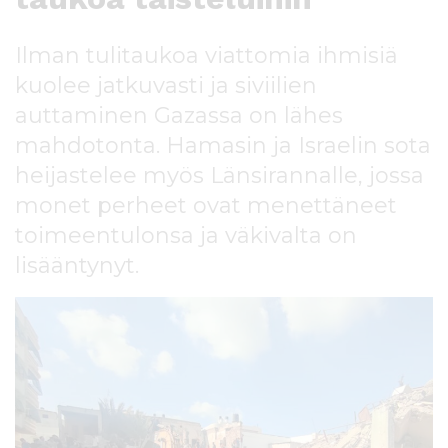
l
t
Ilman tulitaukoa viattomia ihmisiä
ö
ö
kuolee jatkuvasti ja siviilien
n
auttaminen Gazassa on lähes
mahdotonta. Hamasin ja Israelin sota
heijastelee myös Länsirannalle, jossa
monet perheet ovat menettäneet
toimeentulonsa ja väkivalta on
lisääntynyt.