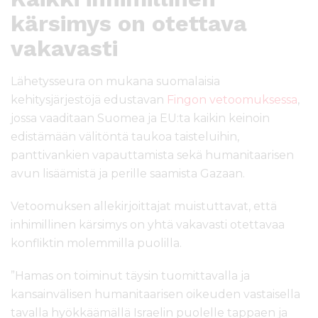
kärsimys on otettava
vakavasti
Lähetysseura on mukana suomalaisia
kehitysjärjestöjä edustavan
Fingon vetoomuksessa
,
jossa vaaditaan Suomea ja EU:ta kaikin keinoin
edistämään välitöntä taukoa taisteluihin,
panttivankien vapauttamista sekä humanitaarisen
avun lisäämistä ja perille saamista Gazaan.
Vetoomuksen allekirjoittajat muistuttavat, että
inhimillinen kärsimys on yhtä vakavasti otettavaa
konfliktin molemmilla puolilla.
”Hamas on toiminut täysin tuomittavalla ja
kansainvälisen humanitaarisen oikeuden vastaisella
tavalla hyökkäämällä Israelin puolelle tappaen ja