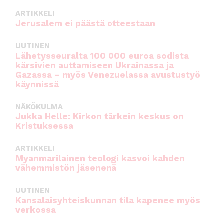
ARTIKKELI
Jerusalem ei päästä otteestaan
UUTINEN
Lähetysseuralta 100 000 euroa sodista
kärsivien auttamiseen Ukrainassa ja
Gazassa – myös Venezuelassa avustustyö
käynnissä
NÄKÖKULMA
Jukka Helle: Kirkon tärkein keskus on
Kristuksessa
ARTIKKELI
Myanmarilainen teologi kasvoi kahden
vähemmistön jäsenenä
UUTINEN
Kansalaisyhteiskunnan tila kapenee myös
verkossa