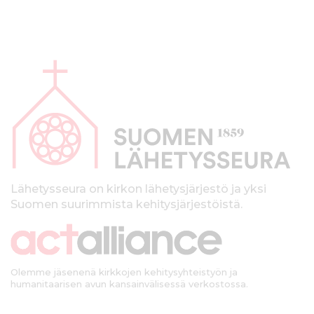
A
l
a
p
a
l
k
Lähetysseura on kirkon lähetysjärjestö ja yksi
Suomen suurimmista kehitysjärjestöistä.
k
i
Olemme jäsenenä kirkkojen kehitysyhteistyön ja
humanitaarisen avun kansainvälisessä verkostossa.