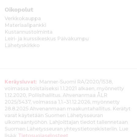
Oikopolut
Verkkokauppa
Materiaalipankki
Kustannustoiminta
Leiri- ja kurssikeskus Päiväkumpu
Lähetyskirkko
T
Keräysluvat:
Manner-Suomi RA/2020/1538,
voimassa toistaiseksi 1.1.2021 alkaen, myönnetty
i
1.12.2020, Poliisihallitus. Ahvenanmaa ÅLR
e
2025/5437, voimassa 1.1.–31.12.2026, myönnetty
28.8.2025 Ahvenanmaan maakuntahallitus. Kerätyt
d
varat käytetään Suomen Lähetysseuran
ulkomaantyöhön. Lahjoittajan tiedot tallennetaan
o
Suomen Lähetysseuran yhteystietorekisteriin. Lue
lisää:
Tietosuojaselosteet