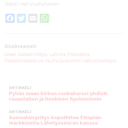
Teksti: Heli Vuohelainen
F
T
E
W
a
w
m
h
c
it
ai
a
e
te
l
ts
Avainsanat:
b
r
A
Israel
,
katastrofityö
,
Lähi-itä
,
Palestiina
,
Palestiinalaisalue
,
rauha ja sovinto
,
vaikuttamistyö
o
p
o
p
k
ARTIKKELI
Pyhän maan kirkon ruokakurssi yhdisti
ruuanlaiton ja henkisen hyvinvoinnin
ARTIKKELI
Suomalaisyritys koputtelee Etiopian
markkinoita Lähetysseuran kanssa