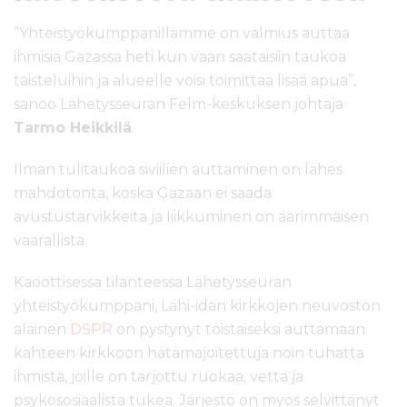
”Yhteistyökumppanillamme on valmius auttaa
ihmisiä Gazassa heti kun vaan saataisiin taukoa
taisteluihin ja alueelle voisi toimittaa lisää apua”,
sanoo Lähetysseuran Felm-keskuksen johtaja
Tarmo Heikkilä
.
Ilman tulitaukoa siviilien auttaminen on lähes
mahdotonta, koska Gazaan ei saada
avustustarvikkeita ja liikkuminen on äärimmäisen
vaarallista.
Kaoottisessa tilanteessa Lähetysseuran
yhteistyökumppani, Lähi-idän kirkkojen neuvoston
alainen
DSPR
on pystynyt toistaiseksi auttamaan
kahteen kirkkoon hätämajoitettuja noin tuhatta
ihmistä, joille on tarjottu ruokaa, vettä ja
psykososiaalista tukea. Järjestö on myös selvittänyt