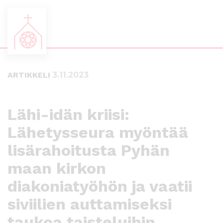
S
S
i
i
i
i
ARTIKKELI
3.11.2023
r
r
r
r
y
y
s
a
Lähi-idän kriisi:
u
l
Lähetysseura myöntää
o
a
r
p
lisärahoitusta Pyhän
a
a
a
l
maan kirkon
n
k
diakoniatyöhön ja vaatii
s
k
i
i
siviilien auttamiseksi
s
i
taukoa taisteluihin
ä
n