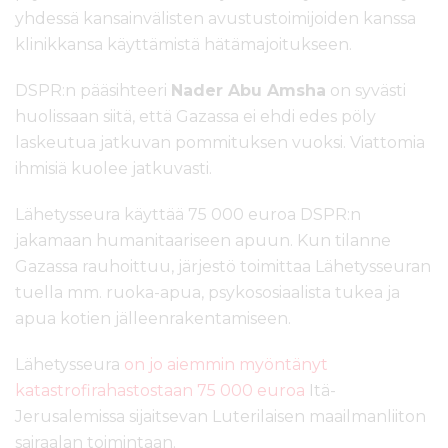
yhdessä kansainvälisten avustustoimijoiden kanssa
klinikkansa käyttämistä hätämajoitukseen.
DSPR:n pääsihteeri
Nader Abu Amsha
on syvästi
huolissaan siitä, että Gazassa ei ehdi edes pöly
laskeutua jatkuvan pommituksen vuoksi. Viattomia
ihmisiä kuolee jatkuvasti.
Lähetysseura käyttää 75 000 euroa DSPR:n
jakamaan humanitaariseen apuun. Kun tilanne
Gazassa rauhoittuu, järjestö toimittaa Lähetysseuran
tuella mm. ruoka-apua, psykososiaalista tukea ja
apua kotien jälleenrakentamiseen.
Lähetysseura
on jo aiemmin myöntänyt
katastrofirahastostaan 75 000 euroa
Itä-
Jerusalemissa sijaitsevan Luterilaisen maailmanliiton
sairaalan toimintaan.