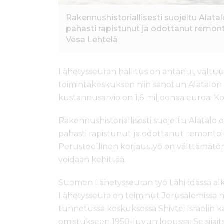
Rakennushistoriallisesti suojeltu Alata
pahasti rapistunut ja odottanut remo
Vesa Lehtelä
Lähetysseuran hallitus on antanut valtu
toimintakeskuksen niin sanotun Alatalo
kustannusarvio on 1,6 miljoonaa euroa. Ko
Rakennushistoriallisesti suojeltu Alatal
pahasti rapistunut ja odottanut remont
Perusteellinen korjaustyö on välttämätön
voidaan kehittää.
Suomen Lähetysseuran työ Lähi-idässä al
Lähetysseura on toiminut Jerusalemissa n
tunnetussa keskuksessa Shivtei Israelin ka
omistukseen 1950-luvun lopussa. Se sijaits