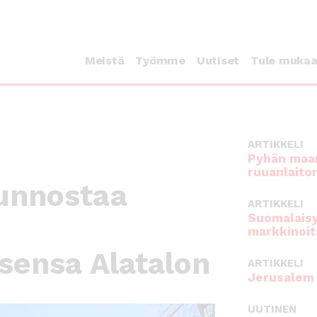
Meistä
Työmme
Uutiset
Tule muka
ARTIKKELI
Pyhän maan
ruuanlaito
unnostaa
ARTIKKELI
Suomalaisy
markkinoit
sensa Alatalon
ARTIKKELI
Jerusalem 
UUTINEN