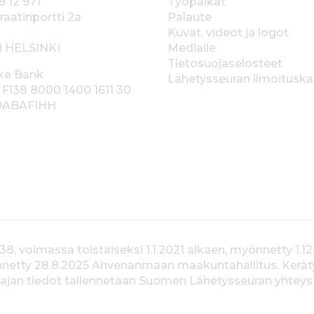
9 12 971
Työpaikat
raatinportti 2a
Palaute
Kuvat, videot ja logot
1 HELSINKI
Medialle
Tietosuojaselosteet
ke Bank
Lähetysseuran ilmoitusk
 FI38 8000 1400 1611 30
 DABAFIHH
voimassa toistaiseksi 1.1.2021 alkaen, myönnetty 1.12
yönnetty 28.8.2025 Ahvenanmaan maakuntahallitus. Kerä
jan tiedot tallennetaan Suomen Lähetysseuran yhteystiet