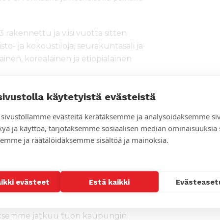
 rakennettu ja viisi vuotta sitten
sto- ja kokoustiloja, seurakuntasali ja
inen, korealainen ja etiopialainen
ispaikan, jossa eri yhteiskunta-,
sivustolla käytetyistä evästeistä
iset voivat tavata ja jakaa
sivustollamme evästeitä kerätäksemme ja analysoidaksemme si
 rauhaa rakentavassa ympäristössä.
kyä ja käyttöä, tarjotaksemme sosiaalisen median ominaisuuksia
eikoimmassa asemassa olevat ihmiset.
emme ja räätälöidäksemme sisältöä ja mainoksia.
Lähi-idässä on vahvistaa
lueen kristillisten kirkkojen ja
nnanjohtaja Seppo Rissanen kertoo.
aikki evästeet
Estä kaikki
Evästeaset
enien ajan tärkeä ja rakas kohde
istuksemme jatkuu tuon kaupungin