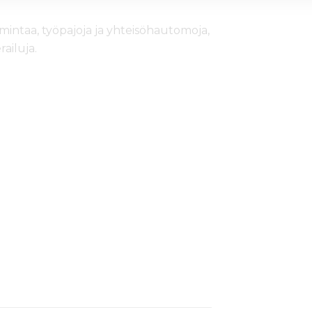
imintaa, työpajoja ja yhteisöhautomoja,
ailuja.