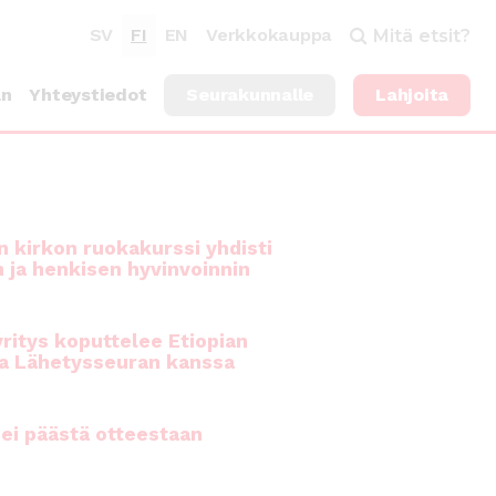
SV
FI
EN
Verkkokauppa
Mitä etsit?
an
Yhteystiedot
Seurakunnalle
Lahjoita
 kirkon ruokakurssi yhdisti
n ja henkisen hyvinvoinnin
ritys koputtelee Etiopian
a Lähetysseuran kanssa
ei päästä otteestaan