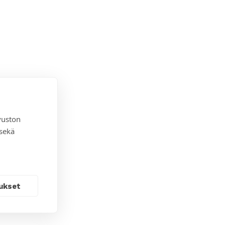
vuston
 sekä
ukset