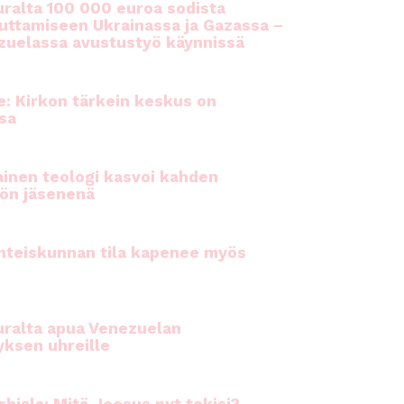
ralta 100 000 euroa sodista
auttamiseen Ukrainassa ja Gazassa –
uelassa avustustyö käynnissä
e: Kirkon tärkein keskus on
sa
inen teologi kasvoi kahden
ön jäsenenä
hteiskunnan tila kapenee myös
ralta apua Venezuelan
yksen uhreille