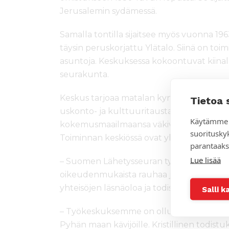
Jerusalemin sydämessä.
Samalla tontilla sijaitsee myös vuonna 1963
täysin peruskorjattu Ylätalo. Siinä on toimi
asuntoja. Keskuksessa kokoontuvat kiinala
seurakunta.
Keskus tarjoaa matalan kynnyksen kohtaam
Tietoa 
uskonto- ja kulttuuritaustasta tulevat ihm
Käytämme 
kokemusmaailmaansa väkivallattomassa ja
suoritusky
Toiminnan keskiössä ovat yhteiskunnan h
parantaaks
Lue lisää
– Suomen Lähetysseuran työn tavoitteena 
oikeudenmukaista rauhaa ja sovintoa sekä a
yhteisöjen läsnäoloa ja todistusta, toimi
Salli k
– Työkeskuksemme on ollut jo vuosikymm
Pyhän maan kävijöille. Kristillinen tod