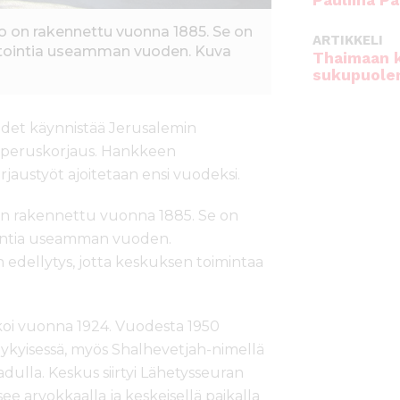
Pauliina Pa
lo on rakennettu vuonna 1885. Se on
ARTIKKELI
ntointia useamman vuoden. Kuva
Thaimaan 
sukupuole
udet käynnistää Jerusalemin
n peruskorjaus. Hankkeen
rjaustyöt ajoitetaan ensi vuodeksi.
o on rakennettu vuonna 1885. Se on
ointia useamman vuoden.
 edellytys, jotta keskuksen toimintaa
koi vuonna 1924. Vuodesta 1950
ykyisessä, myös Shalhevetjah-nimellä
dulla. Keskus siirtyi Lähetysseuran
ee arvokkaalla ja keskeisellä paikalla