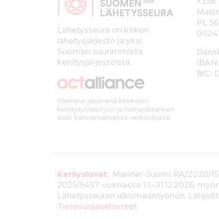
+358 
p
Maist
PL 56
a
Lähetysseura on kirkon
0024
lähetysjärjestö ja yksi
l
Suomen suurimmista
Dans
k
kehitysjärjestöistä.
IBAN:
BIC:
k
i
Olemme jäsenenä kirkkojen
kehitysyhteistyön ja humanitaarisen
avun kansainvälisessä verkostossa.
T
Keräysluvat:
Manner-Suomi RA/2020/1538, 
2025/5437, voimassa 1.1.–31.12.2026, m
i
Lähetysseuran ulkomaantyöhön. Lahjoitta
e
Tietosuojaselosteet