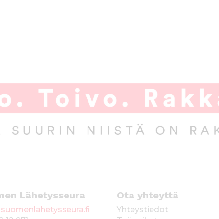
men Lähetysseura
Ota yhteyttä
suomenlahetysseura.fi
Yhteystiedot