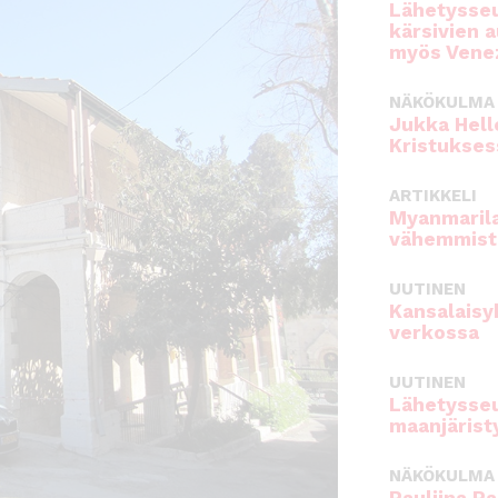
Lähetysseu
kärsivien 
myös Venez
NÄKÖKULMA
Jukka Hell
Kristukses
ARTIKKELI
Myanmarila
vähemmist
UUTINEN
Kansalaisy
verkossa
UUTINEN
Lähetysseu
maanjärist
NÄKÖKULMA