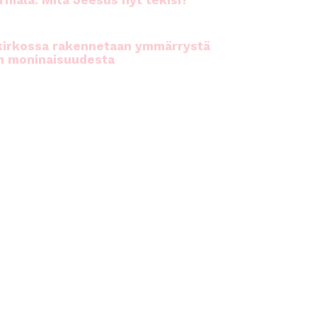
rhiala: Mitä Jeesus nyt tekisi?
kirkossa rakennetaan ymmärrystä
n moninaisuudesta