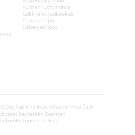
Materiaalipankki
Kustannustoiminta
Leiri- ja kurssikeskus
Päiväkumpu
Lähetyskirkko
anava
.2020, Poliisihallitus. Ahvenanmaa ÅLR
tyt varat käytetään Suomen
orekisteriin. Lue lisää: