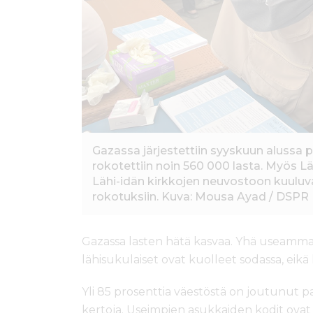
Gazassa järjestettiin syyskuun alussa
rokotettiin noin 560 000 lasta. Myös 
Lähi-idän kirkkojen neuvostoon kuuluva
rokotuksiin. Kuva: Mousa Ayad / DSPR
Gazassa lasten hätä kasvaa. Yhä useam
lähisukulaiset ovat kuolleet sodassa, eikä h
Yli 85 prosenttia väestöstä on joutunut
kertoja. Useimpien asukkaiden kodit ovat