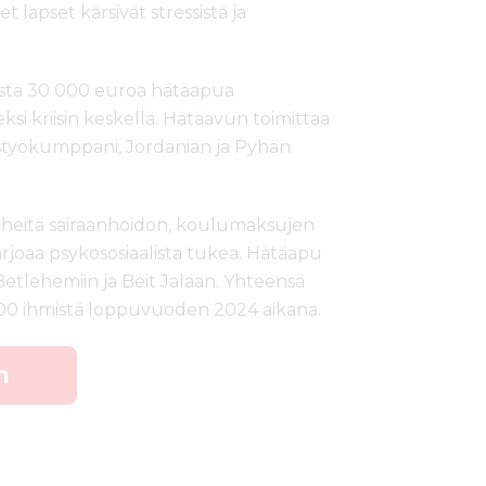
 lapset kärsivät stressistä ja
sta 30 000 euroa hätäapua
si kriisin keskellä. Hätäavun toimittaa
istyökumppani, Jordanian ja Pyhän
erheitä sairaanhoidon, koulumaksujen
arjoaa psykososiaalista tukea. Hätäapu
 Betlehemiin ja Beit Jalaan. Yhteensä
00 ihmistä loppuvuoden 2024 aikana.
n