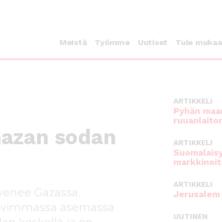
Meistä
Työmme
Uutiset
Tule muka
ARTIKKELI
Pyhän maan
ruuanlaito
Gazan sodan
ARTIKKELI
Suomalaisy
markkinoit
ARTIKKELI
venee Gazassa.
Jerusalem 
tuvimmassa asemassa
UUTINEN