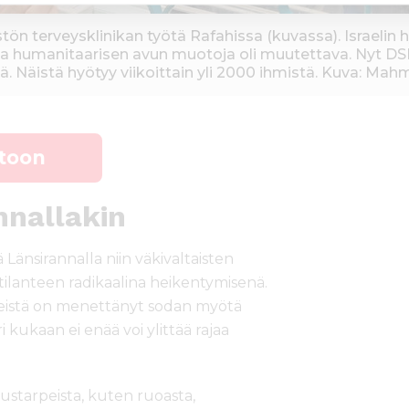
tön terveysklinikan työtä Rafahissa (kuvassa). Israeli
 ja humanitaarisen avun muotoja oli muutettava. Nyt DS
eitä. Näistä hyötyy viikoittain yli 2000 ihmistä. Kuva: M
stoon
nnallakin
 Länsirannalla niin väkivaltaisten
 tilanteen radikaalina heikentymisenä.
rheistä on menettänyt sodan myötä
 kukaan ei enää voi ylittää rajaa
ustarpeista, kuten ruoasta,