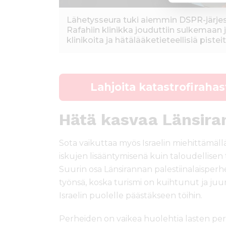
Lähetysseura tuki aiemmin DSPR-järjes
Rafahiin klinikka jouduttiin sulkemaan
klinikoita ja hätälääketieteellisiä pist
Lahjoita katastrofiraha
Hätä kasvaa Länsira
Sota vaikuttaa myös Israelin miehittämällä
iskujen lisääntymisenä kuin taloudellisen
Suurin osa Länsirannan palestiinalaispe
työnsä, koska turismi on kuihtunut ja juuri
Israelin puolelle päästäkseen töihin.
Perheiden on vaikea huolehtia lasten per