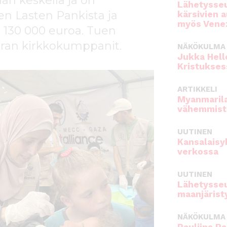
dan keskellä ja on
Lähetysseu
n Lasten Pankista ja
kärsivien 
myös Venez
ä 130 000 euroa. Tuen
euran kirkkokumppanit.
NÄKÖKULMA
Jukka Hell
Kristukses
ARTIKKELI
Myanmarila
vähemmist
UUTINEN
Kansalaisy
verkossa
UUTINEN
Lähetysseu
maanjärist
NÄKÖKULMA