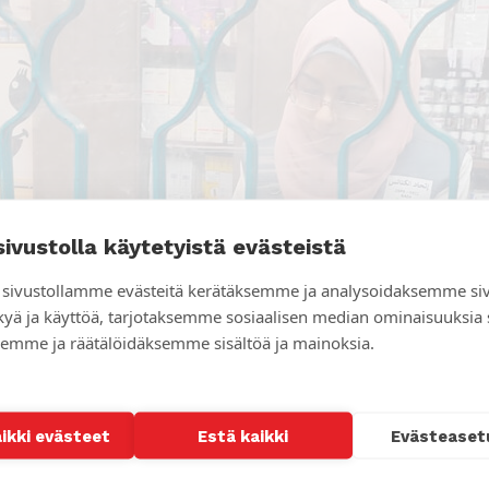
sivustolla käytetyistä evästeistä
sivustollamme evästeitä kerätäksemme ja analysoidaksemme si
kyä ja käyttöä, tarjotaksemme sosiaalisen median ominaisuuksia
emme ja räätälöidäksemme sisältöä ja mainoksia.
aikki evästeet
Estä kaikki
Evästeaset