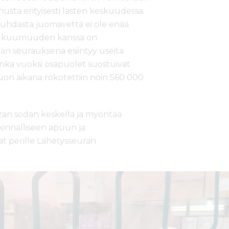
musta erityisesti lasten keskuudessa.
uhdasta juomavettä ei ole enää
sä kuumuuden kanssa on
n seurauksena esiintyy useita
jonka vuoksi osapuolet suostuivat
on aikana rokotettiin noin 560 000
azan sodan keskellä ja myöntää
kinnälliseen apuun ja
at perille Lähetysseuran