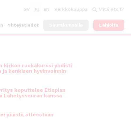
SV
FI
EN
Verkkokauppa
Mitä etsit?
an
Yhteystiedot
Seurakunnalle
Lahjoita
 kirkon ruokakurssi yhdisti
n ja henkisen hyvinvoinnin
ritys koputtelee Etiopian
a Lähetysseuran kanssa
ei päästä otteestaan