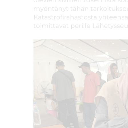
olevien siviilien tukemista so
ö
n
myöntänyt tähän tarkoituksee
Katastrofirahastosta yhteens
toimittavat perille Lähetyss