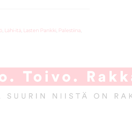
yö
,
Lähi-itä
,
Lasten Pankki
,
Palestiina
,