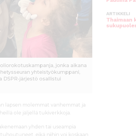
Pauliina Pa
ARTIKKELI
Thaimaan 
sukupuole
 poliorokotuskampanja, jonka aikana
Lähetysseuran yhteistyökumppani,
 DSPR-järjestö osallistui
man lapsen molemmat vanhemmat ja
eillä ole jäljellä tukiverkkoja.
 pakenemaan yhden tai useampia
 tuhoutuneet, eikä niihin voi koskaan