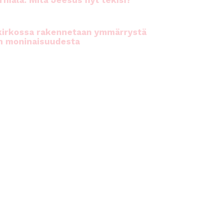
rhiala: Mitä Jeesus nyt tekisi?
kirkossa rakennetaan ymmärrystä
n moninaisuudesta