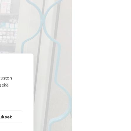
vuston
 sekä
ukset