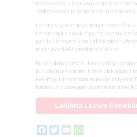
terveydestä ja koulutuksesta. Lisäksi monet
ahdistuksesta tai muista trauman oireista.
Lähetysseura on myöntänyt Lasten Panki
Länsirannalla asuvien perheiden tukemisek
perille Lähetysseuran pitkäaikainen yhte
maan evankelisluterilainen kirkko.
Kirkon diakoniatyö tukee lapsia ja lapsip
ja ruokatuen kautta. Lisäksi diakoniatyö t
keskittyy Länsirannan alueelle, erityisesti
hätäavun odotetaan tavoittavan lähes 10
Lahjoita Lasten Pankkii
F
T
E
W