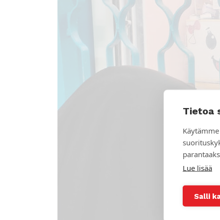
Tietoa 
Käytämme 
suoritusky
parantaaks
Lue lisää
Salli k