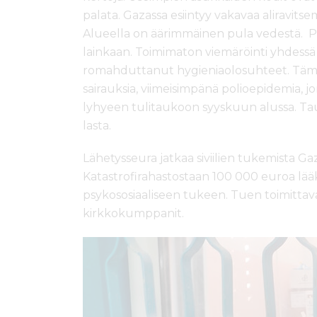
palata. Gazassa esiintyy vakavaa aliravitse
Alueella on äärimmäinen pula vedestä. P
lainkaan. Toimimaton viemäröinti yhdes
romahduttanut hygieniaolosuhteet. Tämä
sairauksia, viimeisimpänä polioepidemia, 
lyhyeen tulitaukoon syyskuun alussa. Tau
lasta.
Lähetysseura jatkaa siviilien tukemista G
Katastrofirahastostaan 100 000 euroa lää
psykososiaaliseen tukeen. Tuen toimittav
kirkkokumppanit.