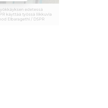
n hyökkäyksen edetessä
PR käyttää työssä liikkuvia
ahmod Elbaragethi / DSPR