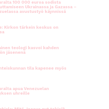
ralta 100 000 euroa sodista
auttamiseen Ukrainassa ja Gazassa –
uelassa avustustyö käynnissä
e: Kirkon tärkein keskus on
sa
inen teologi kasvoi kahden
ön jäsenenä
hteiskunnan tila kapenee myös
ralta apua Venezuelan
yksen uhreille