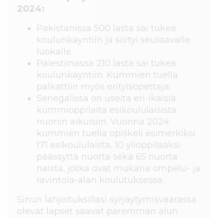
2024:
Pakistanissa 500 lasta sai tukea
koulunkäyntiin ja siirtyi seuraavalle
luokalle.
Palestiinassa 210 lasta sai tukea
koulunkäyntiin. Kummien tuella
palkattiin myös erityisopettaja.
Senegalissa on useita eri-ikäisiä
kummioppilaita esikoululaisista
nuoriin aikuisiin. Vuonna 2024
kummien tuella opiskeli esimerkiksi
171 esikoululaista, 10 ylioppilaaksi
päässyttä nuorta sekä 65 nuorta
naista, jotka ovat mukana ompelu- ja
ravintola-alan koulutuksessa.
Sinun lahjoituksillasi syrjäytymisvaarassa
olevat lapset saavat paremman alun