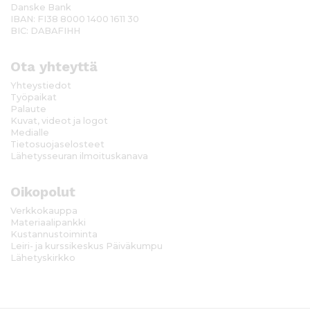
Danske Bank
IBAN: FI38 8000 1400 1611 30
BIC: DABAFIHH
Ota yhteyttä
Yhteystiedot
Työpaikat
Palaute
Kuvat, videot ja logot
Medialle
Tietosuojaselosteet
Lähetysseuran ilmoituskanava
Oikopolut
Verkkokauppa
Materiaalipankki
Kustannustoiminta
Leiri- ja kurssikeskus Päiväkumpu
Lähetyskirkko