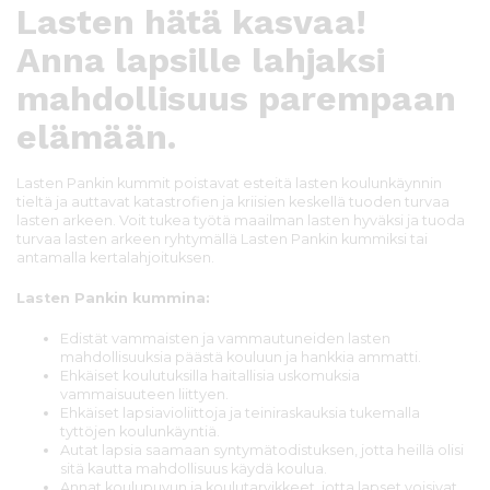
Lasten hätä kasvaa!
Anna lapsille lahjaksi
mahdollisuus parempaan
elämään.
Lasten Pankin kummit poistavat esteitä lasten koulunkäynnin
tieltä ja auttavat katastrofien ja kriisien keskellä tuoden turvaa
lasten arkeen.
Voit tukea työtä maailman lasten hyväksi ja tuoda
turvaa lasten arkeen
ryhtymällä Lasten Pankin kummiksi tai
antamalla kertalahjoituksen.
Lasten Pankin kummina:
Edistät vammaisten ja vammautuneiden lasten
mahdollisuuksia päästä kouluun ja hankkia ammatti.
Ehkäiset koulutuksilla haitallisia uskomuksia
vammaisuuteen liittyen.
Ehkäiset lapsiavioliittoja ja teiniraskauksia tukemalla
tyttöjen koulunkäyntiä.
Autat lapsia saamaan syntymätodistuksen, jotta heillä olisi
sitä kautta mahdollisuus käydä koulua.
Annat koulupuvun ja koulutarvikkeet, jotta lapset voisivat