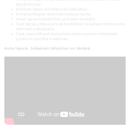
käydä koulua.
Ehkäiset lapsiin kohdistuvaa väkivaltaa.
Ennaltaehkäiset aliravitsemusta ja ripulia.
Autat lapsia katastrofien ja kriisien keskellä.
Tuet lapsia, jotka joutuvat konfliktien tai katastrofien vuoksi
elämään pakolaisina.
Saat säännöllisesti kuulumisia lasten parissa tehtävästä
työstä eri puolilta maailmaa.
Auta lapsia. Jokainen lahjoitus on tärkeä.