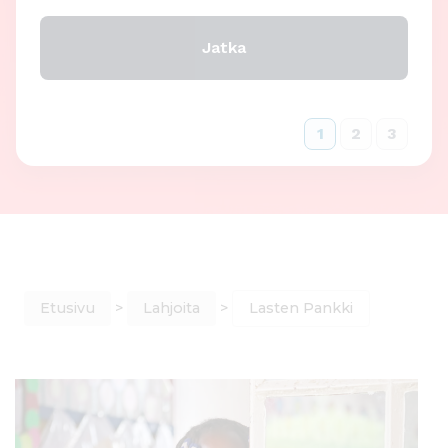
1
2
3
Etusivu
>
Lahjoita
>
Lasten Pankki