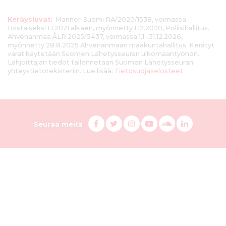
T
Keräysluvat:
Manner-Suomi RA/2020/1538, voimassa
toistaiseksi 1.1.2021 alkaen, myönnetty 1.12.2020, Poliisihallitus.
i
Ahvenanmaa ÅLR 2025/5437, voimassa 1.1.–31.12.2026,
myönnetty 28.8.2025 Ahvenanmaan maakuntahallitus. Kerätyt
e
varat käytetään Suomen Lähetysseuran ulkomaantyöhön.
Lahjoittajan tiedot tallennetaan Suomen Lähetysseuran
d
yhteystietorekisteriin. Lue lisää:
Tietosuojaselosteet
o
t
S
F
T
I
Y
S
L
k
Seuraa meitä
a
w
n
o
u
i
u
e
c
i
s
u
o
n
o
e
t
t
T
n
k
r
b
t
a
u
d
e
m
ä
o
e
g
b
C
d
e
o
r
r
e
l
i
y
k
i
a
s
o
n
n
i
s
m
s
u
s
s
s
i
a
d