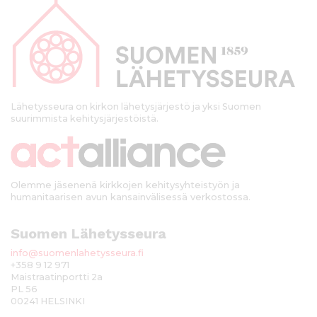
a
p
a
l
k
Lähetysseura on kirkon lähetysjärjestö ja yksi Suomen
suurimmista kehitysjärjestöistä.
k
i
Olemme jäsenenä kirkkojen kehitysyhteistyön ja
humanitaarisen avun kansainvälisessä verkostossa.
Suomen Lähetysseura
info@suomenlahetysseura.fi
+358 9 12 971
Maistraatinportti 2a
PL 56
00241 HELSINKI