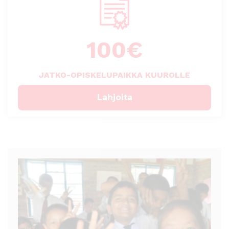
100
€
JATKO-OPISKELUPAIKKA KUUROLLE
Lahjoita