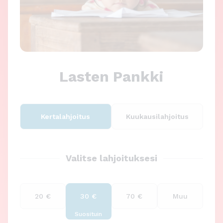
n
l
t
k
ö
ö
k
n
i
Lasten Pankki
Kertalahjoitus
Kuukausilahjoitus
Valitse lahjoituksesi
20 €
30 €
70 €
Muu