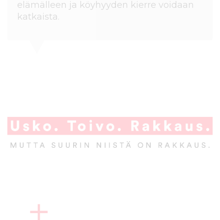
elämälleen ja köyhyyden kierre voidaan
katkaista.
A
l