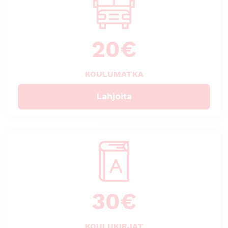
20
€
KOULUMATKA
Lahjoita
30
€
KOULUKIRJAT