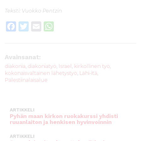
Teksti: Vuokko Pentzin
F
T
E
W
a
w
m
h
c
it
ai
a
e
te
l
ts
Avainsanat:
b
r
A
diakonia
,
diakoniatyö
,
Israel
,
kirkollinen työ
,
kokonaisvaltainen lähetystyö
,
Lähi-itä
,
o
p
Palestiinalaisalue
o
p
k
ARTIKKELI
Pyhän maan kirkon ruokakurssi yhdisti
ruuanlaiton ja henkisen hyvinvoinnin
ARTIKKELI