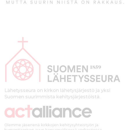
A
l
a
p
a
l
k
Lähetysseura on kirkon lähetysjärjestö ja yksi
Suomen suurimmista kehitysjärjestöistä.
k
i
Olemme jäsenenä kirkkojen kehitysyhteistyön ja
humanitaarisen avun kansainvälisessä verkostossa.