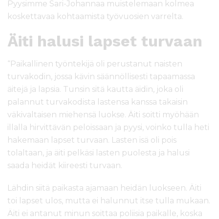
Pyysimme Sari-Johannaa muistelemaan kolmea
koskettavaa kohtaamista työvuosien varrelta.
Äiti halusi lapset turvaan
“Paikallinen työntekijä oli perustanut naisten
turvakodin, jossa kävin säännöllisesti tapaamassa
äitejä ja lapsia. Tunsin sitä kautta äidin, joka oli
palannut turvakodista lastensa kanssa takaisin
väkivaltaisen miehensä luokse. Äiti soitti myöhään
illalla hirvittävän peloissaan ja pyysi, voinko tulla heti
hakemaan lapset turvaan. Lasten isä oli pois
tolaltaan, ja äiti pelkäsi lasten puolesta ja halusi
saada heidät kiireesti turvaan.
Lähdin siitä paikasta ajamaan heidän luokseen. Äiti
toi lapset ulos, mutta ei halunnut itse tulla mukaan.
Äiti ei antanut minun soittaa poliisia paikalle, koska