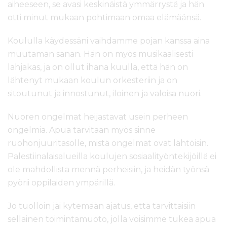
aiheeseen, se avasi keskinäistä ymmärrystä ja hän
otti minut mukaan pohtimaan omaa elämäänsä.
Koululla käydessäni vaihdamme pojan kanssa aina
muutaman sanan. Hän on myös musikaalisesti
lahjakas, ja on ollut ihana kuulla, että hän on
lähtenyt mukaan koulun orkesteriin ja on
sitoutunut ja innostunut, iloinen ja valoisa nuori.
Nuoren ongelmat heijastavat usein perheen
ongelmia. Apua tarvitaan myös sinne
ruohonjuuritasolle, mistä ongelmat ovat lähtöisin.
Palestiinalaisalueilla koulujen sosiaalityöntekijöillä ei
ole mahdollista mennä perheisiin, ja heidän työnsä
pyörii oppilaiden ympärillä.
Jo tuolloin jäi kytemään ajatus, että tarvittaisiin
sellainen toimintamuoto, jolla voisimme tukea apua