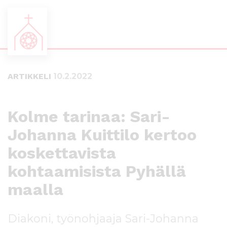
S
S
i
i
i
i
ARTIKKELI
10.2.2022
r
r
r
r
y
y
s
a
Kolme tarinaa: Sari-
u
l
Johanna Kuittilo kertoo
o
a
r
p
koskettavista
a
a
a
l
kohtaamisista Pyhällä
n
k
maalla
s
k
i
i
s
i
Diakoni, työnohjaaja Sari-Johanna
ä
n