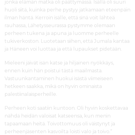
jonka elämän matka oli päättymässä. Isällä oli suuri
huoli siitä, kuinka perhe pystyy jatkamaan eteenpäin
ilman häntä. Kerroin isälle, että sinä voit lähteä
rauhassa, Lähetysseurassa pystymme olemaan
perheen tukena ja apuna ja luomme perheelle
tukiverkoston. Luotetaan siihen, että Jumala kantaa
ja Häneen voi luottaa ja että lupaukset pidetään.
Mieleeni jäivät isän katse ja hiljainen nyökkäys,
ennen kuin hän poistui tästä maailmasta.
Vastuunkantaminen huokui isästä viimeiseen
hetkeen saakka, mikä on hyvin ominaista
palestiinalaisperheille.
Perheen koti saatiin kuntoon. Oli hyvin koskettavaa
nähdä heidän valoisat katseensa, kun menin
tapaamaan heitä. Toivottomuus oli väistynyt ja
perheenjäsenten kasvoilta loisti valo ja toivo.”