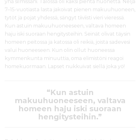
yhä silmissäni. Talossa oli kaksi pientä huonetta. Neljä
7–15-vuotiasta lasta jakoivat pienen makuuhuoneen,
tytöt ja pojat yhdessä, sängyt tiiviisti vieri vieressä.
Kun astuin makuuhuoneeseen, valtava homeen
haju iski suoraan hengitysteihin. Seinät olivat täysin
homeen peitossa ja katossa oli reikiä, joista sadevesi
valui huoneeseen. Kun olin ollut huoneessa
kymmenkunta minuuttia, oma elimistöni reagoi
homekuormaan. Lapset nukkuivat siellä joka yö!
“Kun astuin
makuuhuoneeseen, valtava
homeen haju iski suoraan
hengitysteihin.”