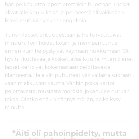
hän pelkäsi, että lapset otettaisiin huostaan. Lapset
olivat alle kouluikäisiä, ja perheessä oli väkivallan
lisäksi muitakin vaikeita ongelmia.
Tunsin lapset entuudestaan ja he turvautuivat
minuun. Toin heidät kotiini, ja meni pari tuntia,
ennen kuin he pystyivät käymään nukkumaan. Oli
hyvin liikuttavaa ja koskettavaa kuulla, miten pienet
lapset kertoivat kokemastaan pelottavasta
tilanteesta. He eivät puhuneet väkivallasta suoraan
vaan mielikuvien kautta. Vanhin poika kertoi
pelottavasta, mustasta möröstä, joka tulee nurkan
takaa. Oletko sinäkin nähnyt mörön, poika kysyi
minulta.
“Äiti oli pahoinpidelty, mutta