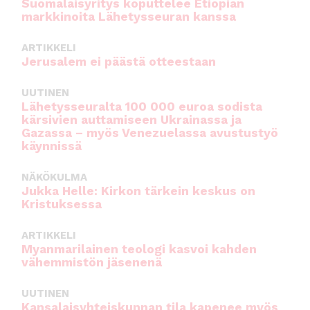
Suomalaisyritys koputtelee Etiopian
markkinoita Lähetysseuran kanssa
ARTIKKELI
Jerusalem ei päästä otteestaan
UUTINEN
Lähetysseuralta 100 000 euroa sodista
kärsivien auttamiseen Ukrainassa ja
Gazassa – myös Venezuelassa avustustyö
käynnissä
NÄKÖKULMA
Jukka Helle: Kirkon tärkein keskus on
Kristuksessa
ARTIKKELI
Myanmarilainen teologi kasvoi kahden
vähemmistön jäsenenä
UUTINEN
Kansalaisyhteiskunnan tila kapenee myös