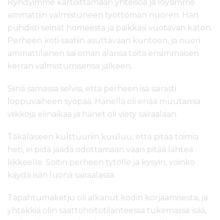
Ryhdyimme kartoittamaan yhteisöä ja löysimme
ammattiin valmistuneen työttömän nuoren. Hän
puhdisti seinät homeesta ja paikkasi vuotavan katon.
Perheen koti saatiin asuttavaan kuntoon, ja nuori
ammattilainen sai oman alansa töitä ensimmäisen
kerran valmistumisensa jälkeen.
Siinä samassa selvisi, että perheen isä sairasti
loppuvaiheen syöpää. Hänellä oli enää muutamia
viikkoja elinaikaa ja hänet oli viety sairaalaan.
Täkäläiseen kulttuuriin kuuluu, että pitää toimia
heti, ei pidä jäädä odottamaan vaan pitää lähteä
liikkeelle. Soitin perheen tytölle ja kysyin, voinko
käydä isän luona sairaalassa.
Tapahtumaketju oli alkanut kodin korjaamisesta, ja
yhtäkkiä olin saattohoitotilanteessa tukemassa isää,