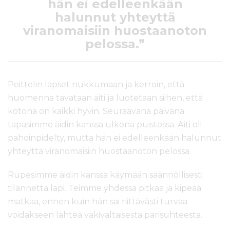
hän ei edelleenkään
halunnut yhteyttä
viranomaisiin huostaanoton
pelossa.”
Peittelin lapset nukkumaan ja kerroin, että
huomenna tavataan äiti ja luotetaan siihen, että
kotona on kaikki hyvin. Seuraavana päivänä
tapasimme äidin kanssa ulkona puistossa. Äiti oli
pahoinpidelty, mutta hän ei edelleenkään halunnut
yhteyttä viranomaisiin huostaanoton pelossa.
Rupesimme äidin kanssa käymään säännöllisesti
tilannetta läpi. Teimme yhdessä pitkää ja kipeää
matkaa, ennen kuin hän sai riittävästi turvaa
voidakseen lähteä väkivaltaisesta parisuhteesta.