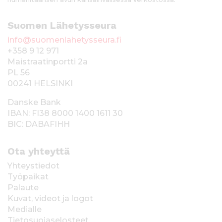
Suomen Lähetysseura
info@suomenlahetysseura.fi
+358 9 12 971
Maistraatinportti 2a
PL 56
00241 HELSINKI
Danske Bank
IBAN: FI38 8000 1400 1611 30
BIC: DABAFIHH
Ota yhteyttä
Yhteystiedot
Työpaikat
Palaute
Kuvat, videot ja logot
Medialle
Tietosuojaselosteet