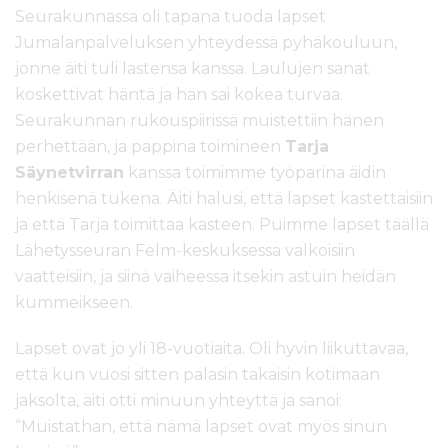
Seurakunnassa oli tapana tuoda lapset
Jumalanpalveluksen yhteydessä pyhäkouluun,
jonne äiti tuli lastensa kanssa. Laulujen sanat
koskettivat häntä ja hän sai kokea turvaa.
Seurakunnan rukouspiirissä muistettiin hänen
perhettään, ja pappina toimineen
Tarja
Säynetvirran
kanssa toimimme työparina äidin
henkisenä tukena. Äiti halusi, että lapset kastettaisiin
ja että Tarja toimittaa kasteen. Puimme lapset täällä
Lähetysseuran Felm-keskuksessa valkoisiin
vaatteisiin, ja siinä vaiheessa itsekin astuin heidän
kummeikseen.
Lapset ovat jo yli 18-vuotiaita. Oli hyvin liikuttavaa,
että kun vuosi sitten palasin takaisin kotimaan
jaksolta, äiti otti minuun yhteyttä ja sanoi:
“Muistathan, että nämä lapset ovat myös sinun