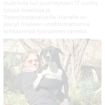
Kuittilolla tuli juuri täyteen 17 vuotta
l
t
työssä Israelissa ja
ö
Palestiinalaisalueilla. Hänelle on
ö
n
jäänyt mieleen unohtumattomia
kohtaamisia työvuosien varrelta.