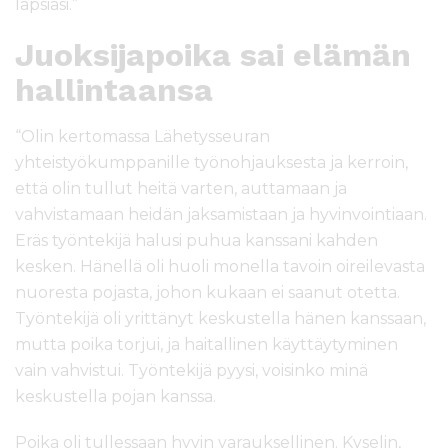
lapsiasi.”
Juoksijapoika sai elämän
hallintaansa
“Olin kertomassa Lähetysseuran
yhteistyökumppanille työnohjauksesta ja kerroin,
että olin tullut heitä varten, auttamaan ja
vahvistamaan heidän jaksamistaan ja hyvinvointiaan.
Eräs työntekijä halusi puhua kanssani kahden
kesken. Hänellä oli huoli monella tavoin oireilevasta
nuoresta pojasta, johon kukaan ei saanut otetta.
Työntekijä oli yrittänyt keskustella hänen kanssaan,
mutta poika torjui, ja haitallinen käyttäytyminen
vain vahvistui. Työntekijä pyysi, voisinko minä
keskustella pojan kanssa.
Poika oli tullessaan hyvin varauksellinen. Kyselin,