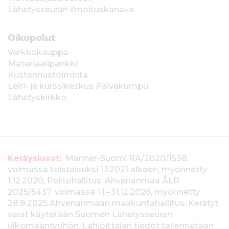
Lähetysseuran ilmoituskanava
Oikopolut
Verkkokauppa
Materiaalipankki
Kustannustoiminta
Leiri- ja kurssikeskus Päiväkumpu
Lähetyskirkko
T
Keräysluvat:
Manner-Suomi RA/2020/1538,
voimassa toistaiseksi 1.1.2021 alkaen, myönnetty
i
1.12.2020, Poliisihallitus. Ahvenanmaa ÅLR
e
2025/5437, voimassa 1.1.–31.12.2026, myönnetty
28.8.2025 Ahvenanmaan maakuntahallitus. Kerätyt
d
varat käytetään Suomen Lähetysseuran
ulkomaantyöhön. Lahjoittajan tiedot tallennetaan