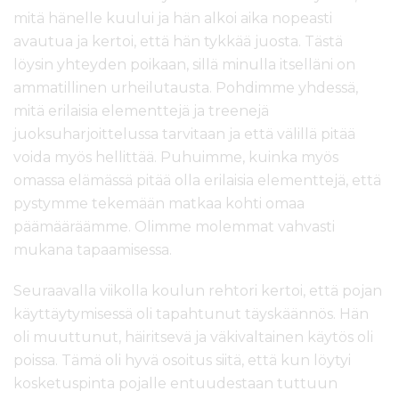
mitä hänelle kuului ja hän alkoi aika nopeasti
avautua ja kertoi, että hän tykkää juosta. Tästä
löysin yhteyden poikaan, sillä minulla itselläni on
ammatillinen urheilutausta. Pohdimme yhdessä,
mitä erilaisia elementtejä ja treenejä
juoksuharjoittelussa tarvitaan ja että välillä pitää
voida myös hellittää. Puhuimme, kuinka myös
omassa elämässä pitää olla erilaisia elementtejä, että
pystymme tekemään matkaa kohti omaa
päämääräämme. Olimme molemmat vahvasti
mukana tapaamisessa.
Seuraavalla viikolla koulun rehtori kertoi, että pojan
käyttäytymisessä oli tapahtunut täyskäännös. Hän
oli muuttunut, häiritsevä ja väkivaltainen käytös oli
poissa. Tämä oli hyvä osoitus siitä, että kun löytyi
kosketuspinta pojalle entuudestaan tuttuun