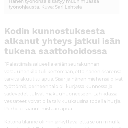
Hänen työhönsä sisältyy muun muassa
työnohjausta. Kuva: Sari Lehtelä
Kodin kunnostuksesta
alkanut yhteys jatkui isän
tukena saattohoidossa
“Palestiinalaisalueella erään seurakunnan
vastuuhenkilö tuli kertomaan, että hänen sisarensa
tarvitsi akuutisti apua. Sisar ja hänen miehensä olivat
työttömiä, perheen talo oli kurjassa kunnossa ja
sadevedet tulivat makuuhuoneeseen. Lähi-idässä
vesisateet voivat olla talvikuukausina todella hurjia.
Perhe ei saanut mistään apua.
Kotona tilanne oli niin järkyttävä, että se on minulla