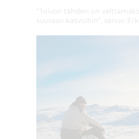
ö
n
"Toivon tähden on välttämät
suoraan kasvoihin”, sanoo Erk