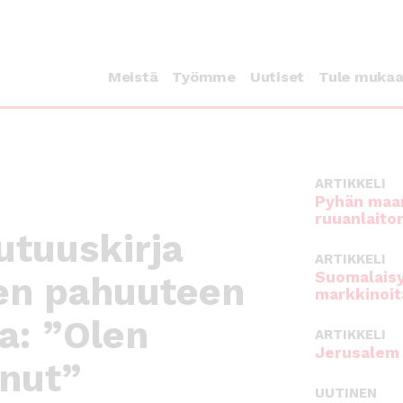
Meistä
Työmme
Uutiset
Tule muka
ARTIKKELI
Pyhän maan
ruuanlaito
utuuskirja
ARTIKKELI
Suomalaisy
en pahuuteen
markkinoit
a: ”Olen
ARTIKKELI
Jerusalem 
unut”
UUTINEN