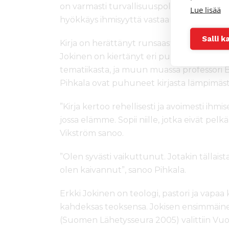
on varmasti turvallisuuspoliittisesti tärkeä
Lue lisää
hyökkäys ihmisyyttä vastaan”, Jokinen san
Salli k
Kirja on herättänyt runsaasti kiinnostusta
Jokinen on kiertänyt eri puolilla Suome
tematiikasta, ja muun muassa professori 
Pihkala ovat puhuneet kirjasta lämpimästi
”Kirja kertoo rehellisesti ja avoimesti ihm
jossa elämme. Sopii niille, jotka eivät pe
Vikström sanoo.
”Olen syvästi vaikuttunut. Jotakin tällais
olen kaivannut”, sanoo Pihkala.
Erkki Jokinen
on teologi, pastori ja vapaa 
kahdeksas teoksensa. Jokisen ensimmäi
(Suomen Lähetysseura 2005) valittiin Vuoden