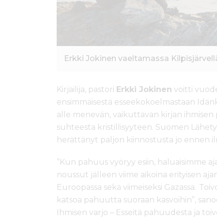
Erkki Jokinen vaeltamassa Kilpisjärvell
Kirjailija, pastori
Erkki Jokinen
voitti vuode
ensimmäisestä esseekokoelmastaan Idänko
alle menevän, vaikuttavan kirjan ihmisen
suhteesta kristillisyyteen. Suomen Lähet
herättänyt paljon kiinnostusta jo ennen i
”Kun pahuus vyöryy esiin, haluaisimme aja
noussut jälleen viime aikoina erityisen aj
Euroopassa sekä viimeiseksi Gazassa. Toi
katsoa pahuutta suoraan kasvoihin”, sano
Ihmisen varjo – Esseitä pahuudesta ja toivos