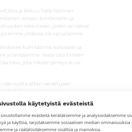
itzista ja liikkuu halki historian
tismiin, sotaan, konflikteihin ja
ahuuden rakenteisiin, joiden se näkee
, jos emme yhdessä ole varuillamme.
piileskelee kuin käärme kolossaan ja
mme ja teoissamme. Vasta tätä ihmisen
taa toivo, jota mikään pimeys ei voi
 viisi vuotta sitten vierailtuaan
tustyötä Jokisen mieleen ovat
än, kasvot. Jokinen peilaa esseissään
sivustolla käytetyistä evästeistä
liktien ja pahuuden maailmaa
sivustollamme evästeitä kerätäksemme ja analysoidaksemme si
kyä ja käyttöä, tarjotaksemme sosiaalisen median ominaisuuksia
aan, vakuuttavat asiantuntijat. Tämä
emme ja räätälöidäksemme sisältöä ja mainoksia.