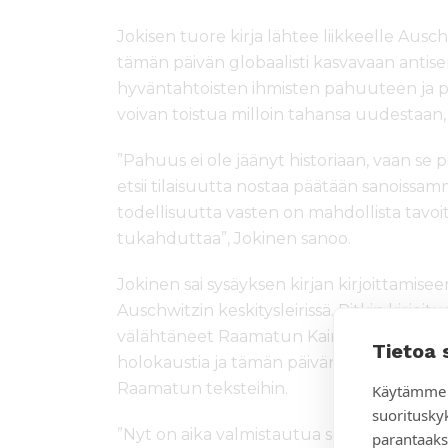
Jokisen tuore kirja lähtee liikkeelle Auschw
tämän päivän globaalisti kasvavaan antisemi
hyväntahtoisten ihmisten pahuuteen ja p
voivan toistua milloin tahansa uudestaan
”Pahuus ei ole jäänyt historiaan, vaan se 
etsii tilaisuutta nostaa päätään sanoissa
todellisuutta vasten on mahdollista tavoit
tukahduttaa”, Jokinen sanoo.
Jokinen sai sysäyksen kirjan kirjoittamiseen
Auschwitzin keskitysleirissä. Pitkin kirjoi
välähtäneet Raamatun Kainin, murhantekij
Tietoa 
holokaustia ja tämän päivän sotien, konf
Raamatun teksteihin.
Käytämme 
suoritusky
”Nyt on aika valmistautua seuraavaan sot
parantaaks