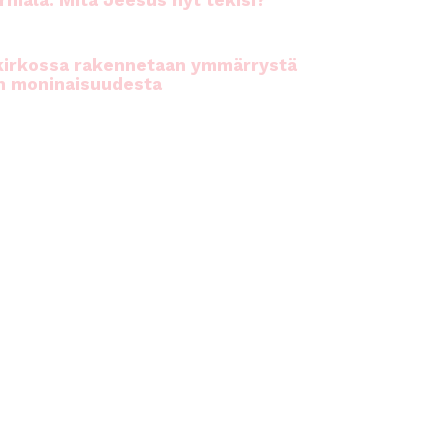
rhiala: Mitä Jeesus nyt tekisi?
kirkossa rakennetaan ymmärrystä
n moninaisuudesta