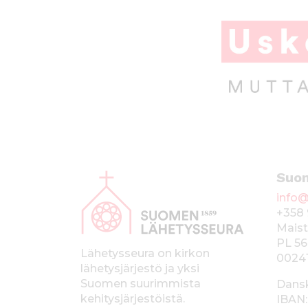
k
A
Suo
l
info@
a
+358 
p
Maist
PL 56
a
Lähetysseura on kirkon
0024
lähetysjärjestö ja yksi
l
Suomen suurimmista
Dans
k
kehitysjärjestöistä.
IBAN: