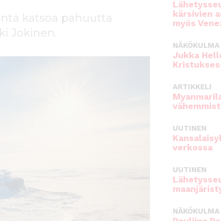
Lähetysseu
kärsivien 
öntä katsoa pahuutta
myös Venez
ki Jokinen.
NÄKÖKULMA
Jukka Hell
Kristukses
ARTIKKELI
Myanmarila
vähemmist
UUTINEN
Kansalaisy
verkossa
UUTINEN
Lähetysseu
maanjärist
NÄKÖKULMA