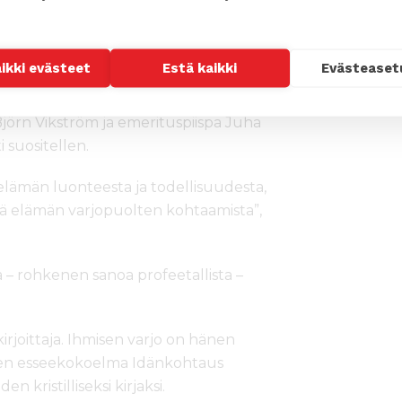
 viesti. Mutta jokainen sota on
oo.
aikki evästeet
Estä kaikki
Evästeaset
 jo ennen ilmestymistään. Erkki
a seurakunnissa puhumassa kirjan
Björn Vikström ja emerituspiispa Juha
 suositellen.
iselämän luonteesta ja todellisuudesta,
lkää elämän varjopuolten kohtaamista”,
ta – rohkenen sanoa profeetallista –
kirjoittaja. Ihmisen varjo on hänen
nen esseekokoelma
Idänkohtaus
 kristilliseksi kirjaksi.