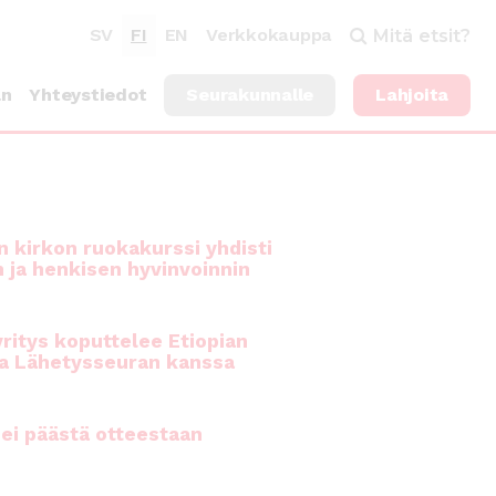
SV
FI
EN
Verkkokauppa
Mitä etsit?
an
Yhteystiedot
Seurakunnalle
Lahjoita
 kirkon ruokakurssi yhdisti
n ja henkisen hyvinvoinnin
ritys koputtelee Etiopian
a Lähetysseuran kanssa
ei päästä otteestaan