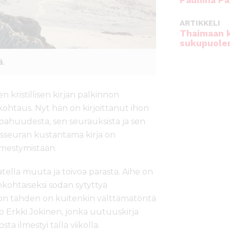
Pauliina Pa
ARTIKKELI
Thaimaan 
sukupuole
ä.
n kristillisen kirjan palkinnon
htaus. Nyt hän on kirjoittanut ihon
 pahuudesta, sen seurauksista ja sen
ysseuran kustantama kirja on
lmestymistään.
tella muuta ja toivoa parasta. Aihe on
ankohtaiseksi sodan sytyttyä
von tähden on kuitenkin välttämätöntä
o Erkki Jokinen, jonka uutuuskirja
ta ilmestyi tällä viikolla.