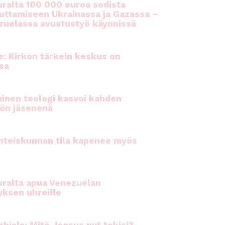
ralta 100 000 euroa sodista
auttamiseen Ukrainassa ja Gazassa –
uelassa avustustyö käynnissä
e: Kirkon tärkein keskus on
sa
inen teologi kasvoi kahden
ön jäsenenä
hteiskunnan tila kapenee myös
ralta apua Venezuelan
yksen uhreille