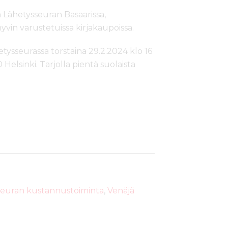
 Lähetysseuran Basaarissa,
yvin varustetuissa kirjakaupoissa.
sseurassa torstaina 29.2.2024 klo 16
 Helsinki. Tarjolla pientä suolaista
seuran kustannustoiminta
,
Venäjä