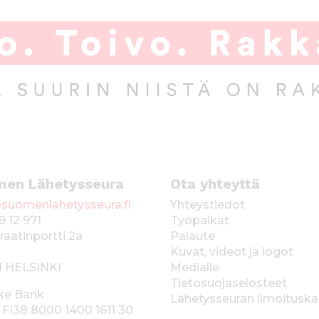
men Lähetysseura
Ota yhteyttä
suomenlahetysseura.fi
Yhteystiedot
9 12 971
Työpaikat
raatinportti 2a
Palaute
Kuvat, videot ja logot
1 HELSINKI
Medialle
Tietosuojaselosteet
ke Bank
Lähetysseuran ilmoitusk
 FI38 8000 1400 1611 30