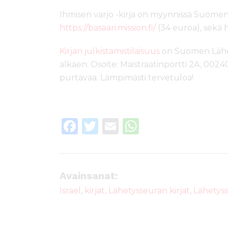
Ihmisen varjo -kirja on myynnissä Suomen
https://basaari.mission.fi/
(34 euroa), sekä h
Kirjan julkistamistilaisuus
on Suomen Lähety
alkaen. Osoite: Maistraatinportti 2A, 00240
purtavaa. Lämpimästi tervetuloa!
F
T
E
W
a
w
m
h
c
it
ai
a
e
te
l
ts
Avainsanat:
b
r
A
Israel
,
kirjat
,
Lähetysseuran kirjat
,
Lähetys
o
p
o
p