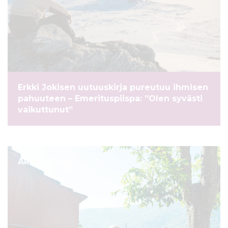
Erkki Jokisen uutuuskirja pureutuu ihmisen
pahuuteen – Emerituspiispa: ”Olen syvästi
vaikuttunut”
ARTIKKELI