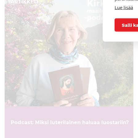
ARTIKKELI
Lue lisää
Salli k
Podcast: Miksi luterilainen haluaa luostariin?