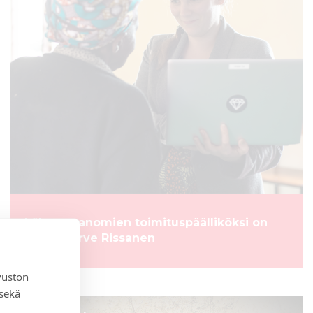
Lähetyssanomien toimituspäälliköksi on
valittu Virve Rissanen
vuston
 sekä