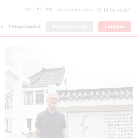
SV
FI
EN
Verkkokauppa
Mitä etsit?
an
Yhteystiedot
Seurakunnalle
Lahjoita
ARTIKKELI