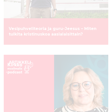
Vesipuhveliteoria ja guru-Jeesus – Miten
tulkita kristinuskoa aasialaisittain?
ARTIKKELI