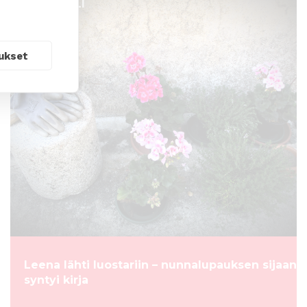
ARTIKKELI
ukset
Leena lähti luostariin – nunnalupauksen sijaan
syntyi kirja