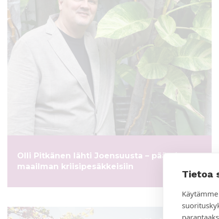
Olli Pitkänen lähti Joensuusta – päätyi
maailman kriisipesäkkeisiin
Tietoa 
Käytämme 
suoritusky
parantaaks