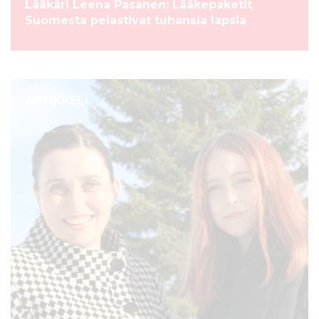
Lääkäri Leena Pasanen: Lääkepaketit
Suomesta pelastivat tuhansia lapsia
ARTIKKELI