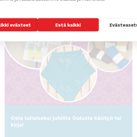
ARTIKKELI
aikki evästeet
Estä kaikki
Evästeaset
Osta tuliaiseksi juhlilta Oulusta käsityö tai
kirja!