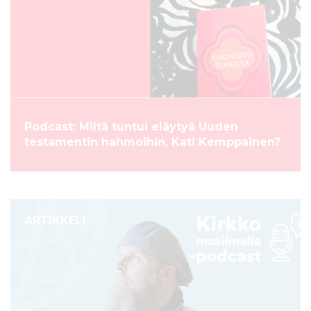
Podcast: Miltä tuntui eläytyä Uuden
testamentin hahmoihin, Kati Kemppainen?
ARTIKKELI