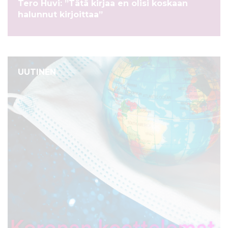
Tero Huvi: ”Tätä kirjaa en olisi koskaan
halunnut kirjoittaa”
UUTINEN