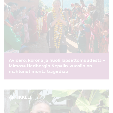
Avioero, korona ja huoli lapsettomuudesta –
Mimosa Hedbergin Nepalin-vuosiin on
mahtunut monta tragediaa
ARTIKKELI