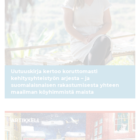
Uutuuskirja kertoo koruttomasti
kehitysyhteistyön arjesta – ja
suomalaisnaisen rakastumisesta yhteen
maailman köyhimmistä maista
ARTIKKELI