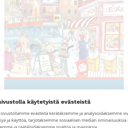
Pian on adventti – kalenteri tuo iloa 23
päiväkotiin Tampereella
sivustolla käytetyistä evästeistä
sivustollamme evästeitä kerätäksemme ja analysoidaksemme si
kyä ja käyttöä, tarjotaksemme sosiaalisen median ominaisuuksia
emme ja räätälöidäksemme sisältöä ja mainoksia.