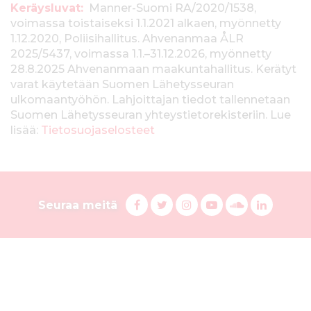
T
Keräysluvat:
Manner-Suomi RA/2020/1538,
voimassa toistaiseksi 1.1.2021 alkaen, myönnetty
i
1.12.2020, Poliisihallitus. Ahvenanmaa ÅLR
e
2025/5437, voimassa 1.1.–31.12.2026, myönnetty
28.8.2025 Ahvenanmaan maakuntahallitus. Kerätyt
d
varat käytetään Suomen Lähetysseuran
ulkomaantyöhön. Lahjoittajan tiedot tallennetaan
o
Suomen Lähetysseuran yhteystietorekisteriin. Lue
t
lisää:
Tietosuojaselosteet
k
e
S
r
F
T
I
Y
S
L
Seuraa meitä
a
w
n
o
u
i
u
ä
c
i
s
u
o
n
o
y
e
t
t
T
n
k
b
t
a
u
d
e
m
s
o
e
g
b
C
d
e
o
r
r
e
l
i
l