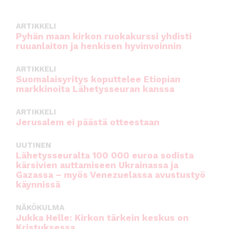
ARTIKKELI
Pyhän maan kirkon ruokakurssi yhdisti
ruuanlaiton ja henkisen hyvinvoinnin
ARTIKKELI
Suomalaisyritys koputtelee Etiopian
markkinoita Lähetysseuran kanssa
ARTIKKELI
Jerusalem ei päästä otteestaan
UUTINEN
Lähetysseuralta 100 000 euroa sodista
kärsivien auttamiseen Ukrainassa ja
Gazassa – myös Venezuelassa avustustyö
käynnissä
NÄKÖKULMA
Jukka Helle: Kirkon tärkein keskus on
Kristuksessa