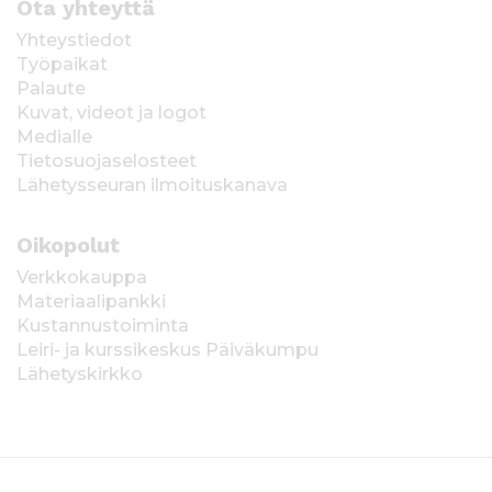
Ota yhteyttä
Yhteystiedot
Työpaikat
Palaute
Kuvat, videot ja logot
Medialle
Tietosuojaselosteet
Lähetysseuran ilmoituskanava
Oikopolut
Verkkokauppa
Materiaalipankki
Kustannustoiminta
Leiri- ja kurssikeskus Päiväkumpu
Lähetyskirkko