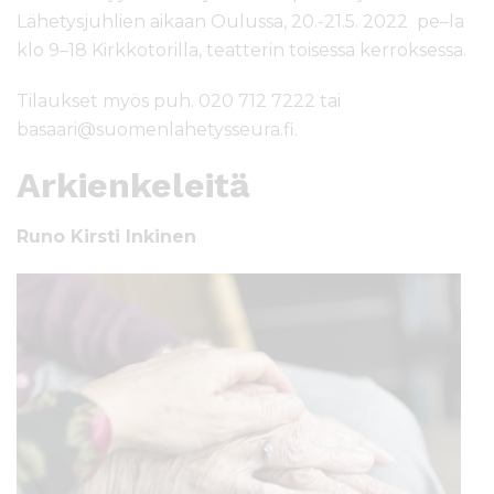
Lähetysjuhlien aikaan Oulussa, 20.-21.5. 2022 pe–la
klo 9–18 Kirkkotorilla, teatterin toisessa kerroksessa.
Tilaukset myös puh. 020 712 7222 tai
basaari@suomenlahetysseura.fi.
Arkienkeleitä
Runo Kirsti Inkinen