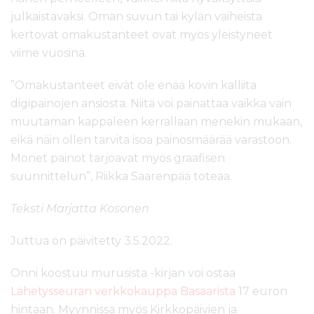
julkaistavaksi. Oman suvun tai kylän vaiheista
kertovat omakustanteet ovat myös yleistyneet
viime vuosina.
”Omakustanteet eivät ole enää kovin kalliita
digipainojen ansiosta. Niitä voi painattaa vaikka vain
muutaman kappaleen kerrallaan menekin mukaan,
eikä näin ollen tarvita isoa painosmäärää varastoon.
Monet painot tarjoavat myös graafisen
suunnittelun”, Riikka Saarenpää toteaa.
Teksti Marjatta Kosonen
Juttua on päivitetty 3.5.2022.
Onni koostuu murusista -kirjan voi ostaa
Lähetysseuran verkkokauppa Basaarista
17 euron
hintaan. Myynnissä myös Kirkkopäivien ja