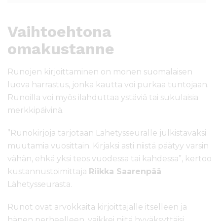
Vaihtoehtona
omakustanne
Runojen kirjoittaminen on monen suomalaisen
luova harrastus, jonka kautta voi purkaa tuntojaan.
Runoilla voi myös ilahduttaa ystäviä tai sukulaisia
merkkipäivinä.
”Runokirjoja tarjotaan Lähetysseuralle julkistavaksi
muutamia vuosittain. Kirjaksi asti niistä päätyy varsin
vähän, ehkä yksi teos vuodessa tai kahdessa”, kertoo
kustannustoimittaja
Riikka Saarenpää
Lähetysseurasta.
Runot ovat arvokkaita kirjoittajalle itselleen ja
hänen perheelleen, vaikkei niitä hyväksyttäisi