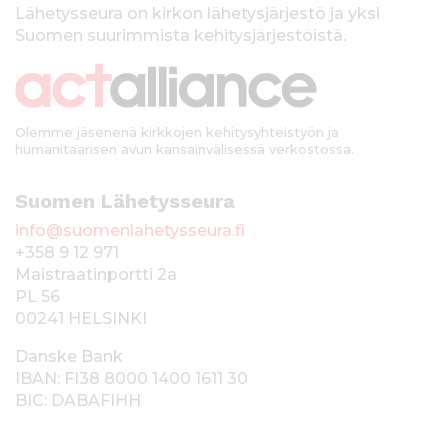
k
Lähetysseura on kirkon lähetysjärjestö ja yksi
Suomen suurimmista kehitysjärjestöistä.
k
i
Olemme jäsenenä kirkkojen kehitysyhteistyön ja
humanitaarisen avun kansainvälisessä verkostossa.
Suomen Lähetysseura
info@suomenlahetysseura.fi
+358 9 12 971
Maistraatinportti 2a
PL 56
00241 HELSINKI
Danske Bank
IBAN: FI38 8000 1400 1611 30
BIC: DABAFIHH