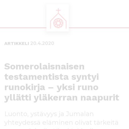
S
S
i
i
i
i
ARTIKKELI
20.4.2020
r
r
r
r
y
y
s
a
Somerolaisnaisen
u
l
testamentista syntyi
o
a
r
p
runokirja – yksi runo
a
a
a
l
yllätti yläkerran naapurit
n
k
s
k
Luonto, ystävyys ja Jumalan
i
i
s
i
yhteydessä eläminen olivat tärkeitä
ä
n