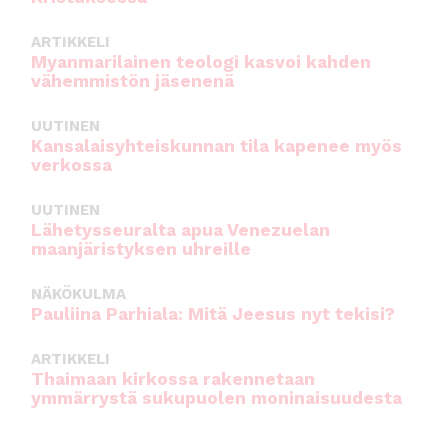
ARTIKKELI
Myanmarilainen teologi kasvoi kahden
vähemmistön jäsenenä
UUTINEN
Kansalaisyhteiskunnan tila kapenee myös
verkossa
UUTINEN
Lähetysseuralta apua Venezuelan
maanjäristyksen uhreille
NÄKÖKULMA
Pauliina Parhiala: Mitä Jeesus nyt tekisi?
ARTIKKELI
Thaimaan kirkossa rakennetaan
ymmärrystä sukupuolen moninaisuudesta