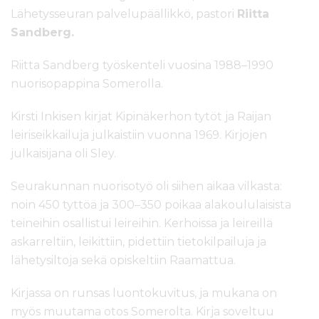
Lähetysseuran palvelupäällikkö, pastori
Riitta
Sandberg.
Riitta Sandberg työskenteli vuosina 1988–1990
nuorisopappina Somerolla.
Kirsti Inkisen kirjat Kipinäkerhon tytöt ja Raijan
leiriseikkailuja julkaistiin vuonna 1969. Kirjojen
julkaisijana oli Sley.
Seurakunnan nuorisotyö oli siihen aikaa vilkasta:
noin 450 tyttöä ja 300–350 poikaa alakoululaisista
teineihin osallistui leireihin. Kerhoissa ja leireillä
askarreltiin, leikittiin, pidettiin tietokilpailuja ja
lähetysiltoja sekä opiskeltiin Raamattua.
Kirjassa on runsas luontokuvitus, ja mukana on
myös muutama otos Somerolta. Kirja soveltuu