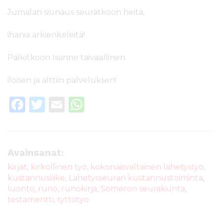
Jumalan siunaus seuratkoon heitä,
ihania arkienkeleitä!
Palkitkoon Isänne taivaallinen
iloisen ja alttiin palveluksen!
F
T
E
W
a
w
m
h
c
it
ai
a
e
te
l
ts
Avainsanat:
b
r
A
kirjat
,
kirkollinen työ
,
kokonaisvaltainen lähetystyö
,
kustannusliike
,
Lähetysseuran kustannustoiminta
,
o
p
luonto
,
runo
,
runokirja
,
Someron seurakunta
,
o
p
testamentti
,
tyttötyö
k