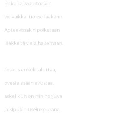
Enkeli ajaa autoakin,
vie vaikka luokse lääkärin.
Apteekissakin poiketaan
lääkkeitä vielä hakemaan.
Joskus enkeli taluttaa,
ovesta sisään avustaa,
askel kun on niin horjuva
ja kipukin usein seurana.