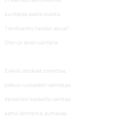
Enkeli soittaa ovikelloa,
kurkistaa sisälle ovesta:
Tarvitaanko tänään apua?
Olen jo aivan valmiina.
Enkeli ostokset toimittaa,
joskus ruokaakin valmistaa.
Kiireenkin keskellä ojentaa
kättä lämmintä, auttavaa.