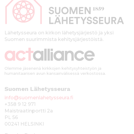
p
a
l
k
Lähetysseura on kirkon lähetysjärjestö ja yksi
Suomen suurimmista kehitysjärjestöistä.
k
i
Olemme jäsenenä kirkkojen kehitysyhteistyön ja
humanitaarisen avun kansainvälisessä verkostossa.
Suomen Lähetysseura
info@suomenlahetysseura.fi
+358 9 12 971
Maistraatinportti 2a
PL 56
00241 HELSINKI