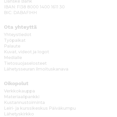
Danske Bank
IBAN: FI38 8000 1400 1611 30
BIC: DABAFIHH
Ota yhteyttä
Yhteystiedot
Työpaikat
Palaute
Kuvat, videot ja logot
Medialle
Tietosuojaselosteet
Lähetysseuran ilmoituskanava
Oikopolut
Verkkokauppa
Materiaalipankki
Kustannustoiminta
Leiri- ja kurssikeskus Päiväkumpu
Lähetyskirkko