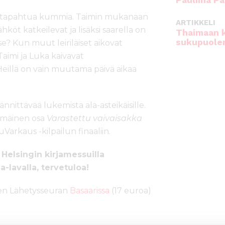
Pauliina Pa
aa tapahtua kummia. Taimin mukanaan
ARTIKKELI
hköt katkeilevat ja lisäksi saarella on
Thaimaan 
sukupuole
e? Kun muut leiriläiset aikovat
Taimi ja Luka kaivavat
. Heillä on vain muutama päivä aikaa
ännittävää lukemista ala-asteikäisille.
immäinen osa
Varastettu vaivaisakka
uVarkaus -kilpailun finaaliin.
 Helsingin kirjamessuilla
a-lavalla, tervetuloa!
men Lähetysseuran
Basaarissa
(17 euroa)