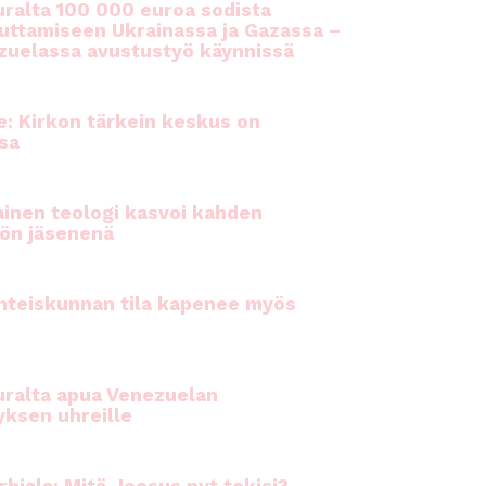
ralta 100 000 euroa sodista
auttamiseen Ukrainassa ja Gazassa –
uelassa avustustyö käynnissä
e: Kirkon tärkein keskus on
sa
inen teologi kasvoi kahden
ön jäsenenä
hteiskunnan tila kapenee myös
ralta apua Venezuelan
yksen uhreille