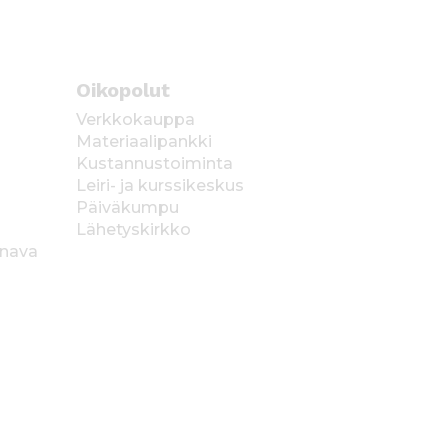
Oikopolut
Verkkokauppa
Materiaalipankki
Kustannustoiminta
Leiri- ja kurssikeskus
Päiväkumpu
Lähetyskirkko
anava