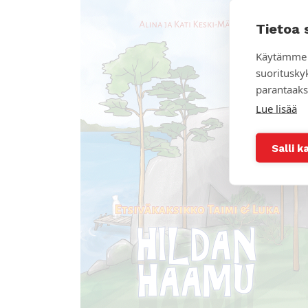
Tietoa 
Käytämme 
suoritusky
parantaaks
Lue lisää
Salli k