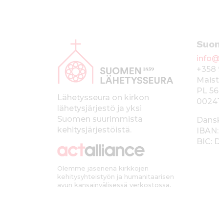
A
Suo
l
info@
a
+358 
p
Maist
PL 56
a
Lähetysseura on kirkon
0024
lähetysjärjestö ja yksi
l
Suomen suurimmista
Dans
k
kehitysjärjestöistä.
IBAN:
BIC:
k
i
Olemme jäsenenä kirkkojen
kehitysyhteistyön ja humanitaarisen
avun kansainvälisessä verkostossa.