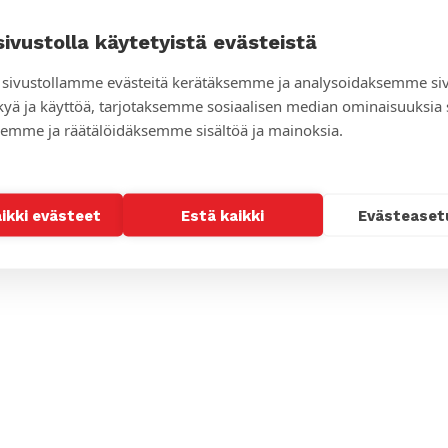
sivustolla käytetyistä evästeistä
sivustollamme evästeitä kerätäksemme ja analysoidaksemme si
kyä ja käyttöä, tarjotaksemme sosiaalisen median ominaisuuksia
emme ja räätälöidäksemme sisältöä ja mainoksia.
aikki evästeet
Estä kaikki
Evästeaset