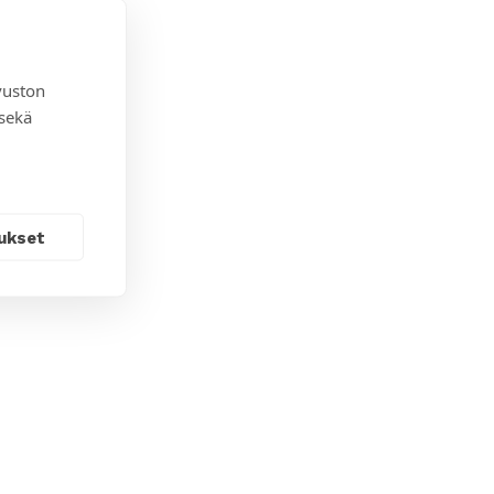
vuston
 sekä
ukset