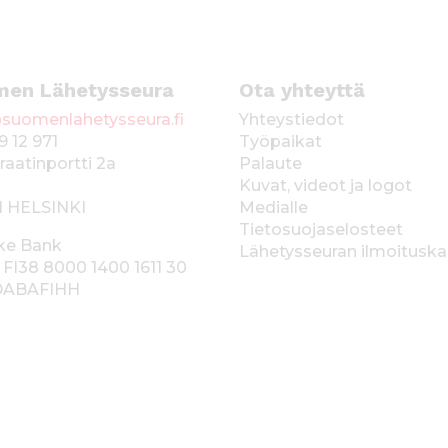
men Lähetysseura
Ota yhteyttä
suomenlahetysseura.fi
Yhteystiedot
9 12 971
Työpaikat
raatinportti 2a
Palaute
Kuvat, videot ja logot
1 HELSINKI
Medialle
Tietosuojaselosteet
ke Bank
Lähetysseuran ilmoitusk
 FI38 8000 1400 1611 30
 DABAFIHH