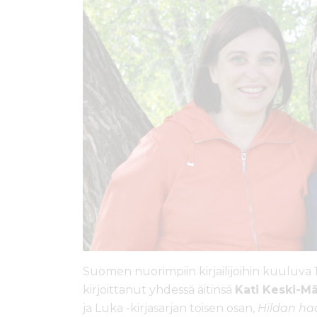
ö
n
Suomen nuorimpiin kirjailijoihin kuuluva 
kirjoittanut yhdessä äitinsä
Kati Keski-M
ja Luka -kirjasarjan toisen osan,
Hildan h