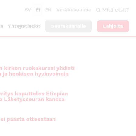
SV
FI
EN
Verkkokauppa
Mitä etsit?
an
Yhteystiedot
Seurakunnalle
Lahjoita
 kirkon ruokakurssi yhdisti
n ja henkisen hyvinvoinnin
ritys koputtelee Etiopian
a Lähetysseuran kanssa
ei päästä otteestaan