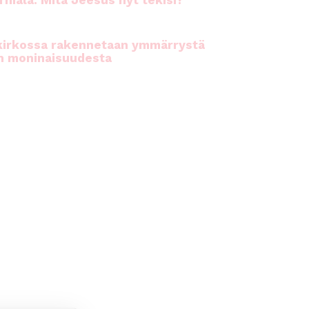
rhiala: Mitä Jeesus nyt tekisi?
kirkossa rakennetaan ymmärrystä
n moninaisuudesta