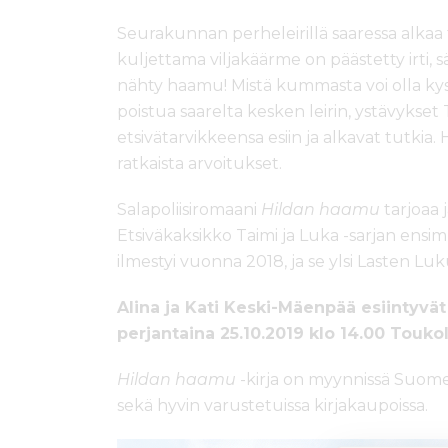
Seurakunnan perheleirillä saaressa alk
kuljettama viljakäärme on päästetty irti, sä
nähty haamu! Mistä kummasta voi olla kys
poistua saarelta kesken leirin, ystävykset 
etsivätarvikkeensa esiin ja alkavat tutkia
ratkaista arvoitukset.
Salapoliisiromaani
Hildan haamu
tarjoaa j
Etsiväkaksikko Taimi ja Luka -sarjan ens
ilmestyi vuonna 2018, ja se ylsi Lasten Luk
Alina ja Kati Keski-Mäenpää esiintyvät
perjantaina 25.10.2019 klo 14.00 Toukol
Hildan haamu
-kirja on myynnissä Suo
sekä hyvin varustetuissa kirjakaupoissa.