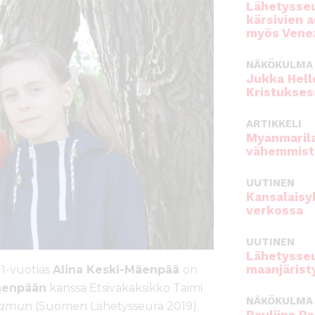
Lähetysseu
kärsivien 
myös Venez
NÄKÖKULMA
Jukka Hell
Kristukses
ARTIKKELI
Myanmarila
vähemmist
UUTINEN
Kansalaisy
verkossa
UUTINEN
Lähetysseu
maanjärist
11-vuotias
Alina Keski-Mäenpää
on
äenpään
kanssa Etsiväkaksikko Taimi
NÄKÖKULMA
aamu
n (Suomen Lähetysseura 2019).