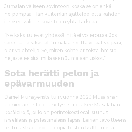
Jumalan väliseen sovintoon, koska se on ehkä
helpompaa. Hän kuitenkin ajattelee, että kahden
ihmisen välinen sovinto on yhtä tärkeää.
”Ne kaksi tulevat yhdessä, niitä ei voi erottaa. Jos
sanot, että rakastat Jumalaa, mutta vihaat veljeäsi,
olet valehtelija. Se, miten kohtelet toista ihmistä,
heijastelee sitä, millaiseen Jumalaan uskot.”
Sota herätti pelon ja
epävarmuuden
Daniel Munayerista tuli vuonna 2023 Musalahan
toiminnanjohtaja. Lähetysseura tukee Musalahan
kesäleirejä, joille on perinteisesti osallistunut
israelilaisia ja palestiinalaisia lapsia. Leirien tavoitteena
on tutustua toisiin ja oppia toisten kulttuurista.