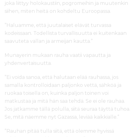
joka liittyy holokaustiin, pogromeihin ja muutenkin
siihen, miten heitä on kohdeltu Euroopassa.
”Haluamme, että juutalaiset elävät turvassa
kodeissaan. Todellista turvallisuutta ei kuitenkaan
saavuteta vallan ja armeijan kautta.”
Munayerin mukaan rauha vaatii vapautta ja
yhdenvertaisuutta.
”Ei voida sanoa, että halutaan elää rauhassa, jos
samalla kontrolloidaan paljonko vettä, sähköä ja
ruokaa toisella on, kuinka paljon toinen voi
matkustaa ja mitä hän saa tehdä. Se ei ole rauhaa.
Jos jatkamme tällä polulla, siitä seuraa täyttä tuhoa.
Se, mitä näemme nyt Gazassa, leviää kaikkialle.”
”Rauhan pitää tulla siitä, että olemme hyvissä