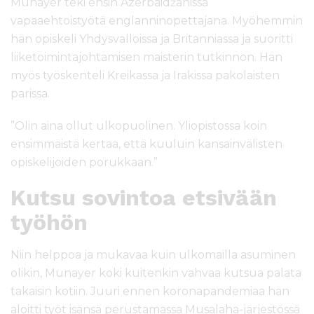
Munayer teki ensin Azerbaidžanissa
vapaaehtoistyötä englanninopettajana. Myöhemmin
hän opiskeli Yhdysvalloissa ja Britanniassa ja suoritti
liiketoimintajohtamisen maisterin tutkinnon. Hän
myös työskenteli Kreikassa ja Irakissa pakolaisten
parissa.
”Olin aina ollut ulkopuolinen. Yliopistossa koin
ensimmäistä kertaa, että kuuluin kansainvälisten
opiskelijoiden porukkaan.”
Kutsu sovintoa etsivään
työhön
Niin helppoa ja mukavaa kuin ulkomailla asuminen
olikin, Munayer koki kuitenkin vahvaa kutsua palata
takaisin kotiin. Juuri ennen koronapandemiaa hän
aloitti työt isänsä perustamassa Musalaha-järjestössä