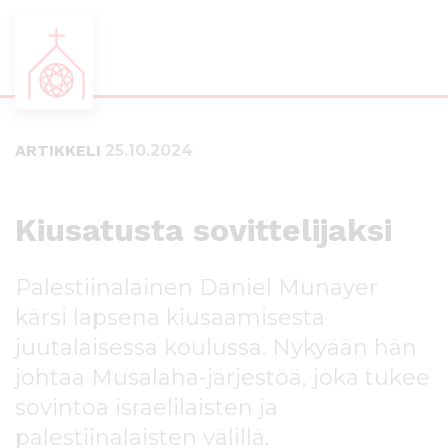
S
S
i
i
i
i
ARTIKKELI
25.10.2024
r
r
r
r
y
y
s
a
Kiusatusta sovittelijaksi
u
l
o
a
r
p
Palestiinalainen Daniel Munayer
a
a
kärsi lapsena kiusaamisesta
a
l
juutalaisessa koulussa. Nykyään hän
n
k
s
k
johtaa Musalaha-järjestöä, joka tukee
i
i
sovintoa israelilaisten ja
s
i
palestiinalaisten välillä.
ä
n