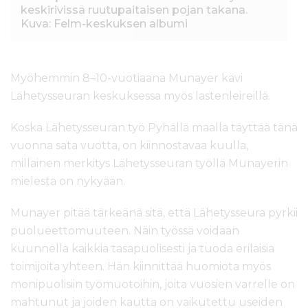
keskirivissä ruutupaitaisen pojan takana.
Kuva: Felm-keskuksen albumi
Myöhemmin 8–10-vuotiaana Munayer kävi
Lähetysseuran keskuksessa myös lastenleireillä.
Koska Lähetysseuran työ Pyhällä maalla täyttää tänä
vuonna sata vuotta, on kiinnostavaa kuulla,
millainen merkitys Lähetysseuran työllä Munayerin
mielestä on nykyään.
Munayer pitää tärkeänä sitä, että Lähetysseura pyrkii
puolueettomuuteen. Näin työssä voidaan
kuunnella kaikkia tasapuolisesti ja tuoda erilaisia
toimijoita yhteen. Hän kiinnittää huomiota myös
monipuolisiin työmuotoihin, joita vuosien varrelle on
mahtunut ja joiden kautta on vaikutettu useiden