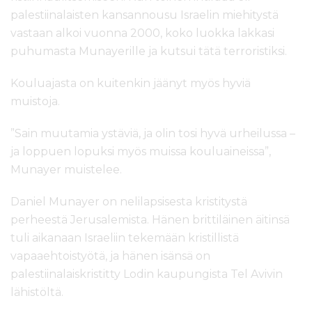
palestiinalaisten kansannousu Israelin miehitystä
vastaan alkoi vuonna 2000, koko luokka lakkasi
puhumasta Munayerille ja kutsui tätä terroristiksi.
Kouluajasta on kuitenkin jäänyt myös hyviä
muistoja.
”Sain muutamia ystäviä, ja olin tosi hyvä urheilussa –
ja loppuen lopuksi myös muissa kouluaineissa”,
Munayer muistelee.
Daniel Munayer on nelilapsisesta kristitystä
perheestä Jerusalemista. Hänen brittiläinen äitinsä
tuli aikanaan Israeliin tekemään kristillistä
vapaaehtoistyötä, ja hänen isänsä on
palestiinalaiskristitty Lodin kaupungista Tel Avivin
lähistöltä.