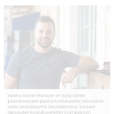
l
t
ö
ö
n
Vaikka Daniel Munayer on tyytyväinen
päätöksestään palata kotiseudulle, hän kokee
usein yksinäisyyttä Jerusalemissa. Suhteet
lapsuuden koulukavereihin ovat pääosin