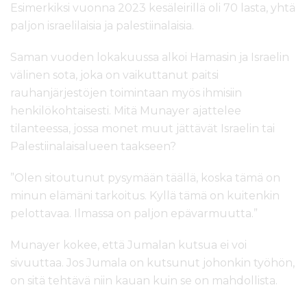
Esimerkiksi vuonna 2023 kesäleirillä oli 70 lasta, yhtä
paljon israelilaisia ja palestiinalaisia.
Saman vuoden lokakuussa alkoi Hamasin ja Israelin
välinen sota, joka on vaikuttanut paitsi
rauhanjärjestöjen toimintaan myös ihmisiin
henkilökohtaisesti. Mitä Munayer ajattelee
tilanteessa, jossa monet muut jättävät Israelin tai
Palestiinalaisalueen taakseen?
”Olen sitoutunut pysymään täällä, koska tämä on
minun elämäni tarkoitus. Kyllä tämä on kuitenkin
pelottavaa. Ilmassa on paljon epävarmuutta.”
Munayer kokee, että Jumalan kutsua ei voi
sivuuttaa. Jos Jumala on kutsunut johonkin työhön,
on sitä tehtävä niin kauan kuin se on mahdollista.