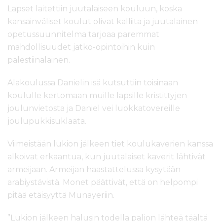
Lapset laitettiin juutalaiseen kouluun, koska
kansainväliset koulut olivat kalliita ja juutalainen
opetussuunnitelma tarjoaa paremmat
mahdollisuudet jatko-opintoihin kuin
palestiinalainen.
Alakoulussa Danielin isä kutsuttiin toisinaan
koululle kertomaan muille lapsille kristittyjen
joulunvietosta ja Daniel vei luokkatovereille
joulupukkisuklaata.
Viimeistään lukion jälkeen tiet koulukaverien kanssa
alkoivat erkaantua, kun juutalaiset kaverit lähtivät
armeijaan. Armeijan haastattelussa kysytään
arabiystävistä. Monet päättivät, että on helpompi
pitää etäisyyttä Munayeriin.
”Lukion jälkeen halusin todella paljon lähteä täältä