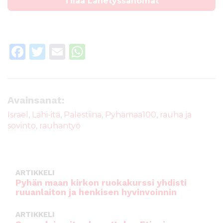
Tilaa Lähetyssanomat
F
T
E
W
a
w
m
h
c
it
ai
a
e
te
l
ts
Avainsanat:
b
r
A
Israel
,
Lähi-itä
,
Palestiina
,
Pyhämaa100
,
rauha ja
sovinto
,
rauhantyö
o
p
o
p
k
ARTIKKELI
Pyhän maan kirkon ruokakurssi yhdisti
ruuanlaiton ja henkisen hyvinvoinnin
ARTIKKELI