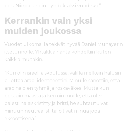
pois. Niinpä lähdin – yhdeksäksi vuodeksi.”
Kerrankin vain yksi
muiden joukossa
Vuodet ulkomailla tekivät hyvää Daniel Munayerin
itsetunnolle. Yhtäkkiä häntä kohdeltiin kuten
kaikkia muitakin.
”Kun olin israelilaiskoulussa, välillä melkein halusin
piilottaa arabi-identiteettini. Minulle sanottiin, että
arabina olen tyhmä ja roskaväkeä. Mutta kun
poistuin maasta ja kerroin muille, että olen
palestiinalaiskristitty ja britti, he suhtautuivat
minuun neutraalisti tai pitivät minua jopa
eksoottisena.”