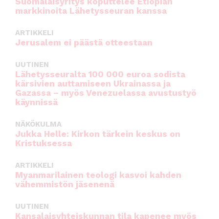
Suomalaisyritys koputtelee Etiopian
markkinoita Lähetysseuran kanssa
ARTIKKELI
Jerusalem ei päästä otteestaan
UUTINEN
Lähetysseuralta 100 000 euroa sodista
kärsivien auttamiseen Ukrainassa ja
Gazassa – myös Venezuelassa avustustyö
käynnissä
NÄKÖKULMA
Jukka Helle: Kirkon tärkein keskus on
Kristuksessa
ARTIKKELI
Myanmarilainen teologi kasvoi kahden
vähemmistön jäsenenä
UUTINEN
Kansalaisyhteiskunnan tila kapenee myös