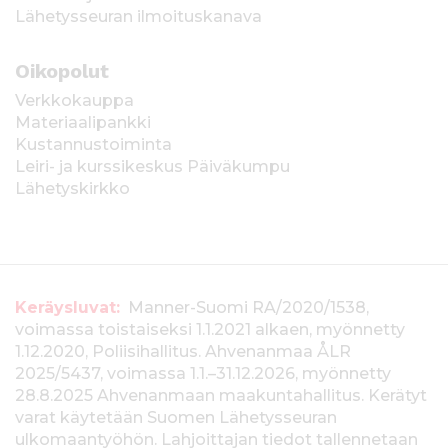
Lähetysseuran ilmoituskanava
Oikopolut
Verkkokauppa
Materiaalipankki
Kustannustoiminta
Leiri- ja kurssikeskus Päiväkumpu
Lähetyskirkko
T
Keräysluvat:
Manner-Suomi RA/2020/1538,
voimassa toistaiseksi 1.1.2021 alkaen, myönnetty
i
1.12.2020, Poliisihallitus. Ahvenanmaa ÅLR
e
2025/5437, voimassa 1.1.–31.12.2026, myönnetty
28.8.2025 Ahvenanmaan maakuntahallitus. Kerätyt
d
varat käytetään Suomen Lähetysseuran
ulkomaantyöhön. Lahjoittajan tiedot tallennetaan