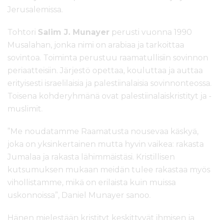
Jerusalemissa.
Tohtori
Salim J. Munayer
perusti vuonna 1990
Musalahan, jonka nimi on arabiaa ja tarkoittaa
sovintoa. Toiminta perustuu raamatullisiin sovinnon
periaatteisiin. Järjestö opettaa, kouluttaa ja auttaa
erityisesti israelilaisia ja palestiinalaisia sovinnonteossa.
Toisena kohderyhmänä ovat palestiinalaiskristityt ja -
muslimit.
”Me noudatamme Raamatusta nousevaa käskyä,
joka on yksinkertainen mutta hyvin vaikea: rakasta
Jumalaa ja rakasta lähimmäistäsi. Kristillisen
kutsumuksen mukaan meidän tulee rakastaa myös
vihollistamme, mikä on erilaista kuin muissa
uskonnoissa”, Daniel Munayer sanoo.
Hänen mielestään kristityt keskittyvät ihmisen ja