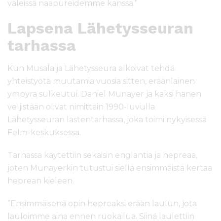
väleissä naapureidemme kanssa.”
Lapsena Lähetysseuran
tarhassa
Kun Musala ja Lähetysseura alkoivat tehdä
yhteistyötä muutamia vuosia sitten, eräänlainen
ympyrä sulkeutui. Daniel Munayer ja kaksi hänen
veljistään olivat nimittäin 1990-luvulla
Lähetysseuran lastentarhassa, joka toimi nykyisessä
Felm-keskuksessa.
Tarhassa käytettiin sekaisin englantia ja hepreaa,
joten Munayerkin tutustui siellä ensimmäistä kertaa
heprean kieleen.
”Ensimmäisenä opin hepreaksi erään laulun, jota
lauloimme aina ennen ruokailua. Siinä laulettiin