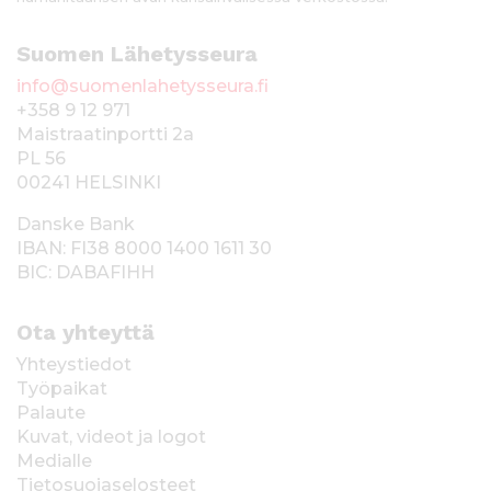
Suomen Lähetysseura
info@suomenlahetysseura.fi
+358 9 12 971
Maistraatinportti 2a
PL 56
00241 HELSINKI
Danske Bank
IBAN: FI38 8000 1400 1611 30
BIC: DABAFIHH
Ota yhteyttä
Yhteystiedot
Työpaikat
Palaute
Kuvat, videot ja logot
Medialle
Tietosuojaselosteet