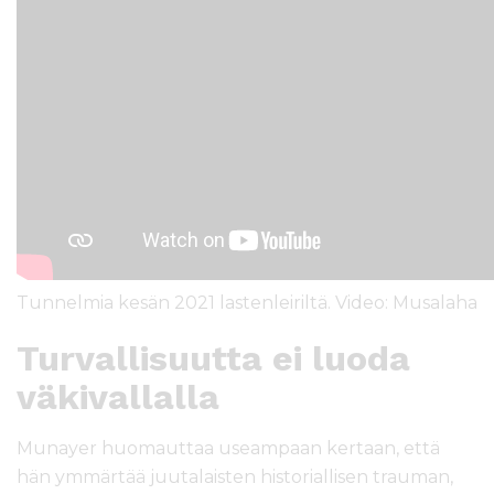
Tunnelmia kesän 2021 lastenleiriltä. Video: Musalaha
Turvallisuutta ei luoda
väkivallalla
Munayer huomauttaa useampaan kertaan, että
hän ymmärtää juutalaisten historiallisen trauman,