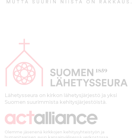
A
l
a
p
a
l
k
Lähetysseura on kirkon lähetysjärjestö ja yksi
Suomen suurimmista kehitysjärjestöistä.
k
i
Olemme jäsenenä kirkkojen kehitysyhteistyön ja
humanitaarisen avun kansainvälisessä verkostossa.