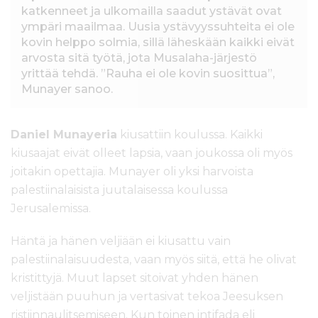
katkenneet ja ulkomailla saadut ystävät ovat
ympäri maailmaa. Uusia ystävyyssuhteita ei ole
kovin helppo solmia, sillä läheskään kaikki eivät
arvosta sitä työtä, jota Musalaha-järjestö
yrittää tehdä. ”Rauha ei ole kovin suosittua”,
Munayer sanoo.
Daniel Munayeria
kiusattiin koulussa. Kaikki
kiusaajat eivät olleet lapsia, vaan joukossa oli myös
joitakin opettajia. Munayer oli yksi harvoista
palestiinalaisista juutalaisessa koulussa
Jerusalemissa.
Häntä ja hänen veljiään ei kiusattu vain
palestiinalaisuudesta, vaan myös siitä, että he olivat
kristittyjä. Muut lapset sitoivat yhden hänen
veljistään puuhun ja vertasivat tekoa Jeesuksen
ristiinnaulitsemiseen. Kun toinen intifada eli