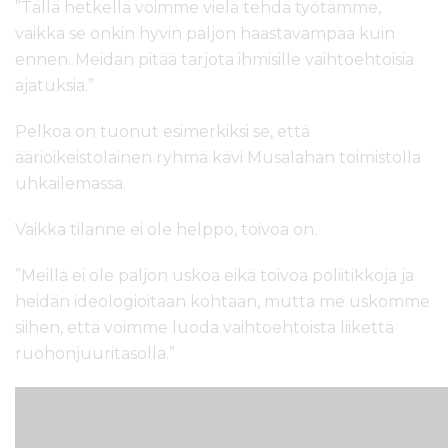
”Tällä hetkellä voimme vielä tehdä työtämme,
vaikka se onkin hyvin paljon haastavampaa kuin
ennen. Meidän pitää tarjota ihmisille vaihtoehtoisia
ajatuksia.”
Pelkoa on tuonut esimerkiksi se, että
äärioikeistolainen ryhmä kävi Musalahan toimistolla
uhkailemassa.
Vaikka tilanne ei ole helppo, toivoa on.
”Meillä ei ole paljon uskoa eikä toivoa poliitikkoja ja
heidän ideologioitaan kohtaan, mutta me uskomme
siihen, että voimme luoda vaihtoehtoista liikettä
ruohonjuuritasolla.”