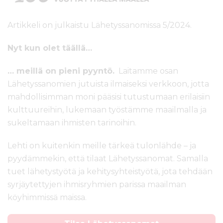
Artikkeli on julkaistu Lähetyssanomissa 5/2024.
Nyt kun olet täällä…
… meillä on pieni pyyntö.
Laitamme osan
Lähetyssanomien jutuista ilmaiseksi verkkoon, jotta
mahdollisimman moni pääsisi tutustumaan erilaisiin
kulttuureihin, lukemaan työstämme maailmalla ja
sukeltamaan ihmisten tarinoihin.
Lehti on kuitenkin meille tärkeä tulonlähde – ja
pyydämmekin, että tilaat Lähetyssanomat. Samalla
tuet lähetystyötä ja kehitysyhteistyötä, jota tehdään
syrjäytettyjen ihmisryhmien parissa maailman
köyhimmissä maissa.