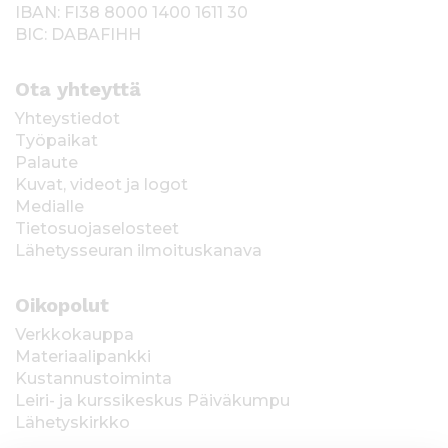
IBAN: FI38 8000 1400 1611 30
BIC: DABAFIHH
Ota yhteyttä
Yhteystiedot
Työpaikat
Palaute
Kuvat, videot ja logot
Medialle
Tietosuojaselosteet
Lähetysseuran ilmoituskanava
Oikopolut
Verkkokauppa
Materiaalipankki
Kustannustoiminta
Leiri- ja kurssikeskus Päiväkumpu
Lähetyskirkko