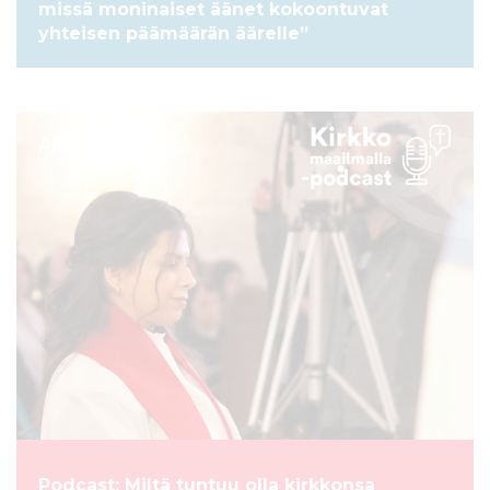
missä moninaiset äänet kokoontuvat
yhteisen päämäärän äärelle”
ARTIKKELI
Podcast: Miltä tuntuu olla kirkkonsa