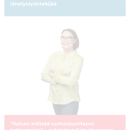
lähetystyöntekijää
ARTIKKELI
”Haluan edistää ruohonjuuritason