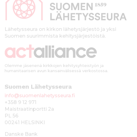
a
l
k
Lähetysseura on kirkon lähetysjärjestö ja yksi
Suomen suurimmista kehitysjärjestöistä.
k
i
Olemme jäsenenä kirkkojen kehitysyhteistyön ja
humanitaarisen avun kansainvälisessä verkostossa.
Suomen Lähetysseura
info@suomenlahetysseura.fi
+358 9 12 971
Maistraatinportti 2a
PL 56
00241 HELSINKI
Danske Bank