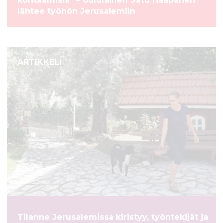
kohtaamisia” – oululainen Satu Haapanen
lähtee työhön Jerusalemiin
ARTIKKELI
Tilanne Jerusalemissa kiristyy, työntekijät ja