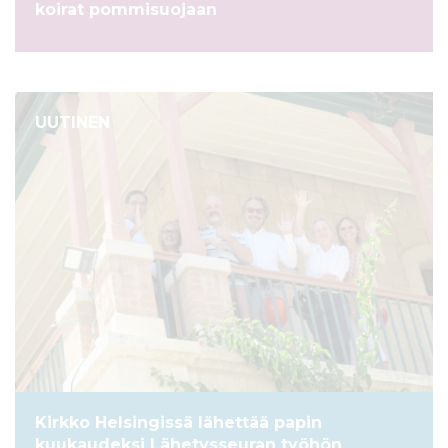
koirat pommisuojaan
UUTINEN
Kirkko Helsingissä lähettää papin
kuukaudeksi Lähetysseuran työhön