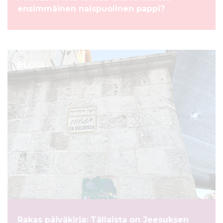
ensimmäinen naispuolinen pappi?
BLOGI
Rakas päiväkirja: Tällaista on Jeesuksen