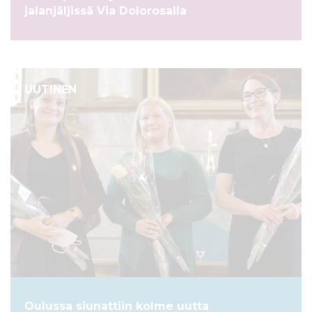
jalanjäljissä Via Dolorosalla
UUTINEN
Oulussa siunattiin kolme uutta