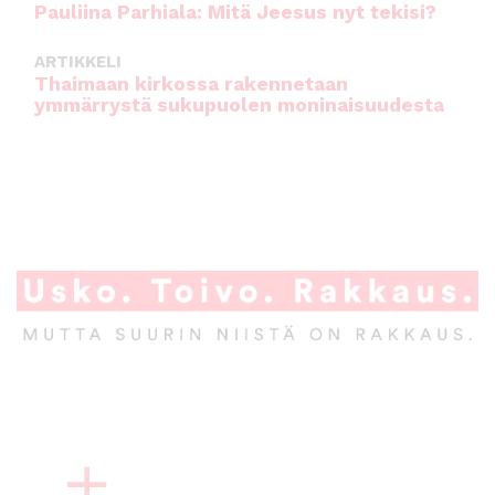
Pauliina Parhiala: Mitä Jeesus nyt tekisi?
ARTIKKELI
Thaimaan kirkossa rakennetaan
ymmärrystä sukupuolen moninaisuudesta
A
l