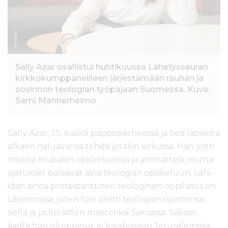
Sally Azar osallistui huhtikuussa Lähetysseuran
kirkkokumppaneilleen järjestämään rauhan ja
sovinnon teologian työpajaan Suomessa. Kuva:
Sami Mannerheimo
Sally Azar, 25, kasvoi pappisperheessä ja tiesi lapsesta
alkaen haluavansa tehdä jotakin kirkossa. Hän yritti
miettiä muitakin opiskelualoja ja ammatteja, mutta
ajatukset palasivat aina teologian opiskeluun. Lähi-
idän ainoa protestanttinen teologinen oppilaitos on
Libanonissa, joten hän aloitti teologian opintonsa
siellä ja jatkoi sitten maisteriksi Saksassa. Saksan
kieltä hän oli oppinut jo käydessään Jerusalemissa