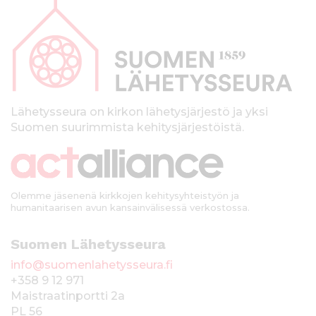
a
p
a
l
k
Lähetysseura on kirkon lähetysjärjestö ja yksi
Suomen suurimmista kehitysjärjestöistä.
k
i
Olemme jäsenenä kirkkojen kehitysyhteistyön ja
humanitaarisen avun kansainvälisessä verkostossa.
Suomen Lähetysseura
info@suomenlahetysseura.fi
+358 9 12 971
Maistraatinportti 2a
PL 56