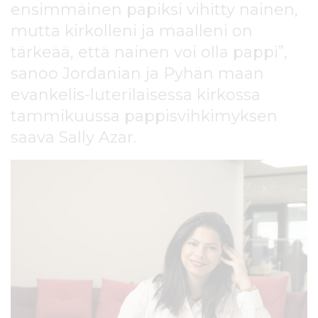
ensimmäinen papiksi vihitty nainen,
l
t
mutta kirkolleni ja maalleni on
ö
tärkeää, että nainen voi olla pappi”,
ö
n
sanoo Jordanian ja Pyhän maan
evankelis-luterilaisessa kirkossa
tammikuussa pappisvihkimyksen
saava Sally Azar.