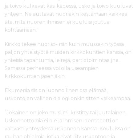
ja toivo kulkevat käsi kädessä, usko ja toivo kuuluvat
yhteen. Ne auttavat nuoriakin kestämään kaikkea
sitä, mitä nuoren ihmisen ei kuuluisi joutua
kohtaamaan.”
Kirkko tekee nuoriso- niin kuin muussakin työssä
paljon yhteistyötä muiden kirkkokuntien kanssa, on
yhteisiä tapahtumia, leirejä, partiotoimintaa jne.
Samassa perheessä voi olla useampien
kirkkokuntien jäseniäkin.
Ekumenia siis on luonnollinen osa elämää,
uskontojen välinen dialogi onkin sitten vaikeampaa.
”Jokainen on joko muslimi, kristitty tai juutalainen.
Uskonnottomia ei ole ja ihmisen identiteetti on
vahvasti yhteydessä uskonnon kanssa. Kouluissa on
rauhan ohjelmia, jotka eivät liity uskontoon ja