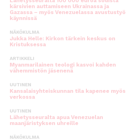
Lähetysseuralta 100 000 euroa sodista
kärsivien auttamiseen Ukrainassa ja
Gazassa – myös Venezuelassa avustustyö
käynnissä
NÄKÖKULMA
Jukka Helle: Kirkon tärkein keskus on
Kristuksessa
ARTIKKELI
Myanmarilainen teologi kasvoi kahden
vähemmistön jäsenenä
UUTINEN
Kansalaisyhteiskunnan tila kapenee myös
verkossa
UUTINEN
Lähetysseuralta apua Venezuelan
maanjäristyksen uhreille
NÄKÖKULMA