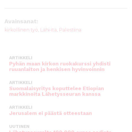
a
w
m
h
c
it
ai
a
e
te
l
ts
Avainsanat:
b
r
A
kirkollinen työ
,
Lähi-itä
,
Palestiina
o
p
o
p
k
ARTIKKELI
Pyhän maan kirkon ruokakurssi yhdisti
ruuanlaiton ja henkisen hyvinvoinnin
ARTIKKELI
Suomalaisyritys koputtelee Etiopian
markkinoita Lähetysseuran kanssa
ARTIKKELI
Jerusalem ei päästä otteestaan
UUTINEN