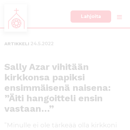
Lahjoita
S
S
i
i
i
i
ARTIKKELI
24.5.2022
r
r
r
r
y
y
s
a
Sally Azar vihitään
u
l
kirkkonsa papiksi
o
a
r
p
ensimmäisenä naisena:
a
a
a
l
”Äiti hangoitteli ensin
n
k
vastaan…”
s
k
i
i
s
i
”Minulle ei ole tärkeää olla kirkkoni
ä
n