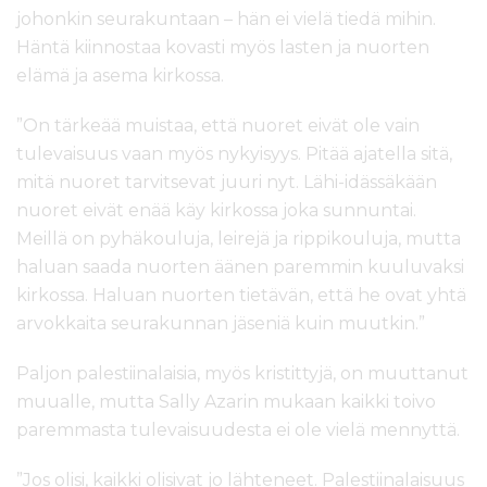
johonkin seurakuntaan – hän ei vielä tiedä mihin.
Häntä kiinnostaa kovasti myös lasten ja nuorten
elämä ja asema kirkossa.
”On tärkeää muistaa, että nuoret eivät ole vain
tulevaisuus vaan myös nykyisyys. Pitää ajatella sitä,
mitä nuoret tarvitsevat juuri nyt. Lähi-idässäkään
nuoret eivät enää käy kirkossa joka sunnuntai.
Meillä on pyhäkouluja, leirejä ja rippikouluja, mutta
haluan saada nuorten äänen paremmin kuuluvaksi
kirkossa. Haluan nuorten tietävän, että he ovat yhtä
arvokkaita seurakunnan jäseniä kuin muutkin.”
Paljon palestiinalaisia, myös kristittyjä, on muuttanut
muualle, mutta Sally Azarin mukaan kaikki toivo
paremmasta tulevaisuudesta ei ole vielä mennyttä.
”Jos olisi, kaikki olisivat jo lähteneet. Palestiinalaisuus