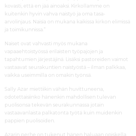
kovasti, että en jää ainoaksi. Kirkollamme on
kuitenkin hyvin vahva naistyö ja oma tasa-
arvolinjaus. Naisia on mukana kaikissa kirkon elimissä
ja toimikunnissa.”
Naiset ovat vahvasti myös mukana
vapaaehtoistyössä erilaisten työpajojen ja
tapahtumien järjestäjinä. Lisäksi pastoreiden vaimot
vastaavat seurakuntien naistyöstä – ilman palkkaa,
vaikka useimmilla on omakin työnsä.
Sally Azar miettiikin vähän huvittuneena,
odotettaisiinko hänenkin mahdollisen tulevan
puolisonsa tekevän seurakunnassa jotain
vastaavanlaista palkatonta työtä kuin muidenkin
pappien puolisoiden.
Azarin perhe on tukenut hänen haluaan opiskella