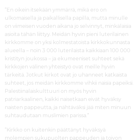
”En oikein itsekään ymmärrä, mikä ero on
ulkomaisella ja paikallisella papilla, mutta minulle
on viimeisen vuoden aikana jo selvinnyt, minkälaisia
asioita tähän liittyy. Meidän hyvin pieni luterilainen
kirkkomme on yksi kolmestatoista kirkkokunnasta
alueella – noin 3 000 luterilaista kaikkiaan 100 000
kristityn joukossa – ja ekumeeniset suhteet sekä
kirkkojen välinen yhteistyö ovat meille hyvin
tärkeitä. Jotkut kirkot ovat jo uhanneet katkaista
suhteet, jos meidän kirkkomme vihkii naisia papeiksi.
Palestiinalaiskulttuuri on myös hyvin
patriarkaalinen, kaikki naisetkaan eivät hyväksy
naisten pappeutta, ja nähtäväksi jää miten minuun
suhtaudutaan muslimien parissa.”
”Kirkko on kuitenkin päättänyt hyväksyä
molempien sukupuolten pappeuden ja toivon