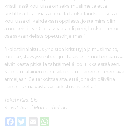
kristillisissä kouluissa on sekä muslimeita että
kristittyjä. Itse asiassa omalla luokallani katolisessa
koulussa oli kahdeksan oppilasta, joista minä olin
ainoa kristitty. Oppilasmäärä oli pieni, koska olimme
osa saksankielistä opetusohjelmaa.”
”Palestiinalaisuus yhdistää kristittyjä ja muslimeita,
mutta ystävyyssuhteet juutalaisten nuorten kanssa
eivät kestä pitkällä tähtäimellä, politiikka estää sen.
Kun juutalainen nuori aikuistuu, hänen on mentävä
armeijaan. Se tarkoittaa sitä, että jonakin päivänä
hän on sinua vastassa tarkistuspisteellä.”
Teksti: Kirsi Elo
Kuvat: Sami Mannerheimo
F
T
E
W