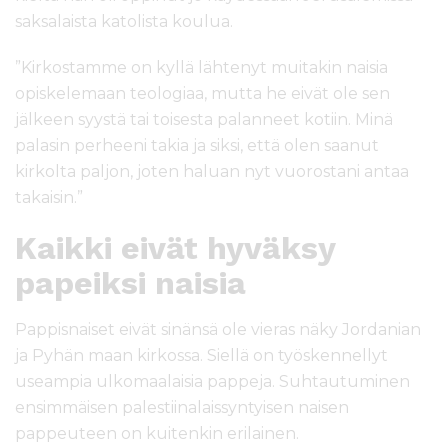
saksalaista katolista koulua.
”Kirkostamme on kyllä lähtenyt muitakin naisia
opiskelemaan teologiaa, mutta he eivät ole sen
jälkeen syystä tai toisesta palanneet kotiin. Minä
palasin perheeni takia ja siksi, että olen saanut
kirkolta paljon, joten haluan nyt vuorostani antaa
takaisin.”
Kaikki eivät hyväksy
papeiksi naisia
Pappisnaiset eivät sinänsä ole vieras näky Jordanian
ja Pyhän maan kirkossa. Siellä on työskennellyt
useampia ulkomaalaisia pappeja. Suhtautuminen
ensimmäisen palestiinalaissyntyisen naisen
pappeuteen on kuitenkin erilainen.