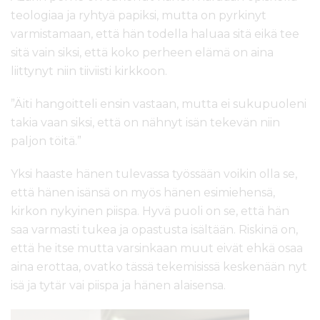
teologiaa ja ryhtyä papiksi, mutta on pyrkinyt
varmistamaan, että hän todella haluaa sitä eikä tee
sitä vain siksi, että koko perheen elämä on aina
liittynyt niin tiiviisti kirkkoon.
”Äiti hangoitteli ensin vastaan, mutta ei sukupuoleni
takia vaan siksi, että on nähnyt isän tekevän niin
paljon töitä.”
Yksi haaste hänen tulevassa työssään voikin olla se,
että hänen isänsä on myös hänen esimiehensä,
kirkon nykyinen piispa. Hyvä puoli on se, että hän
saa varmasti tukea ja opastusta isältään. Riskinä on,
että he itse mutta varsinkaan muut eivät ehkä osaa
aina erottaa, ovatko tässä tekemisissä keskenään nyt
isä ja tytär vai piispa ja hänen alaisensa.