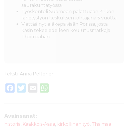
seurakuntatyössä.
Työskenteli Suomeen palattuaan Kirkon
lähetystyön keskuksen johtajana 5 vuotta.
Viettää nyt eläkepäiviään Porissa, josta
käsin tekee edelleen koulutusmatkoja
Thaimaahan.
Teksti: Anna Peltonen
F
T
E
W
a
w
m
h
c
it
ai
a
e
te
l
ts
Avainsanat:
b
r
A
historia
,
Kaakkois-Aasia
,
kirkollinen työ
,
Thaimaa