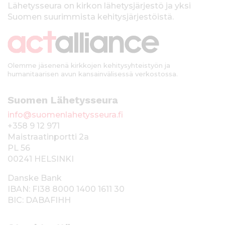
k
Lähetysseura on kirkon lähetysjärjestö ja yksi
Suomen suurimmista kehitysjärjestöistä.
k
i
Olemme jäsenenä kirkkojen kehitysyhteistyön ja
humanitaarisen avun kansainvälisessä verkostossa.
Suomen Lähetysseura
info@suomenlahetysseura.fi
+358 9 12 971
Maistraatinportti 2a
PL 56
00241 HELSINKI
Danske Bank
IBAN: FI38 8000 1400 1611 30
BIC: DABAFIHH