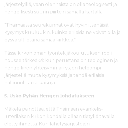
järjestelyillä, vaan olennaista on olla teologisesti ja
hengellisesti suurin piirtein samalla kartalla.
”Thaimaassa seurakunnat ovat hyvin itsenäisiä.
Kysymys kuuluukin, kuinka erilaisia ne voivat olla ja
pysyä silti osana samaa kirkkoa.”
Tässä kirkon oman työntekijäkoulutuksen rooli
nousee tärkeäksi: kun perustana on teologinen ja
hengellinen yhteisymmärrys, on helpompi
järjestellä muita kysymyksiä ja tehdä erilaisia
hallinnollisia ratkaisuja.
5. Usko Pyhän Hengen johdatukseen
Mäkelä painottaa, että Thaimaan evankelis-
luterilaisen kirkon kohdalla ollaan tietyllä tavalla
eletty ihmettä. Kun lähetysjärjestöjen