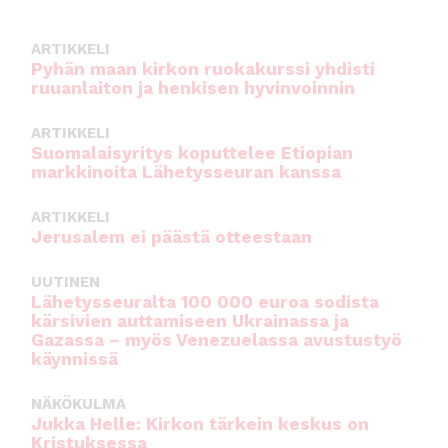
o
p
o
p
ARTIKKELI
Pyhän maan kirkon ruokakurssi yhdisti
k
ruuanlaiton ja henkisen hyvinvoinnin
ARTIKKELI
Suomalaisyritys koputtelee Etiopian
markkinoita Lähetysseuran kanssa
ARTIKKELI
Jerusalem ei päästä otteestaan
UUTINEN
Lähetysseuralta 100 000 euroa sodista
kärsivien auttamiseen Ukrainassa ja
Gazassa – myös Venezuelassa avustustyö
käynnissä
NÄKÖKULMA
Jukka Helle: Kirkon tärkein keskus on
Kristuksessa