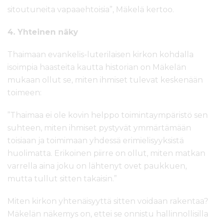
sitoutuneita vapaaehtoisia”, Mäkelä kertoo.
4. Yhteinen näky
Thaimaan evankelis-luterilaisen kirkon kohdalla
isoimpia haasteita kautta historian on Mäkelän
mukaan ollut se, miten ihmiset tulevat keskenään
toimeen:
”Thaimaa ei ole kovin helppo toimintaympäristö sen
suhteen, miten ihmiset pystyvät ymmärtämään
toisiaan ja toimimaan yhdessä erimielisyyksistä
huolimatta. Erikoinen piirre on ollut, miten matkan
varrella aina joku on lähtenyt ovet paukkuen,
mutta tullut sitten takaisin.”
Miten kirkon yhtenäisyyttä sitten voidaan rakentaa?
Mäkelän näkemys on, ettei se onnistu hallinnollisilla