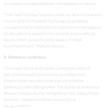
on maassa periaatteellinen olemassaolon oikeus.
”Toki hallinnollisia hankaluuksia voi aina tulla eteen,
mutta lähtökohtaisesti hyviä tapoja ja lakeja
noudattamalla kristityillä on täysi toiminnanvapaus.
Jo alkuaikoina järjestimme avoimia elokuvailtoja
kaupunkien aukioilla, joille saapui ihmisiä
kuuntelemaan,” Mäkelä kertoo.
3. Rohkeus uudistua
Thaimaan työtä aloittaessa Lähetysseuralla oli
ajatuksena keskittyä suurkaupunkityöhön.
Ensimmäiset seurakunnat perustettiinkin
pääkaupunkiin Bangkokiin. Taustalla oli kokemus
Afrikan maaseuduilla tehdystä työstä, jossa yhteys
kirkkoon katkesi ihmisten muutettua
kaupunkeihin.