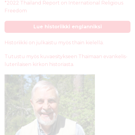
*2022 Thailand Report on International Religious
Freedom
Lue historiikki englanniksi
Historiikki on julkaistu myös thain kielellä.
Tutustu myös kuvaesitykseen Thaimaan evankelis-
luterilaisen kirkon historiasta.