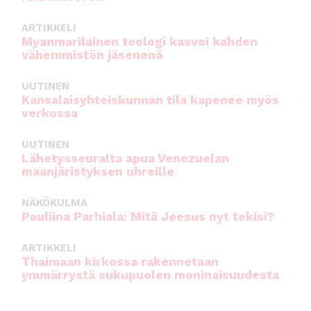
ARTIKKELI
Myanmarilainen teologi kasvoi kahden
vähemmistön jäsenenä
UUTINEN
Kansalaisyhteiskunnan tila kapenee myös
verkossa
UUTINEN
Lähetysseuralta apua Venezuelan
maanjäristyksen uhreille
NÄKÖKULMA
Pauliina Parhiala: Mitä Jeesus nyt tekisi?
ARTIKKELI
Thaimaan kirkossa rakennetaan
ymmärrystä sukupuolen moninaisuudesta