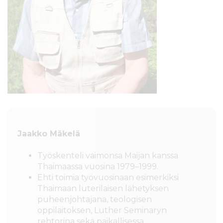
Jaakko Mäkelä
Työskenteli vaimonsa Maijan kanssa
Thaimaassa vuosina 1979–1999.
Ehti toimia työvuosinaan esimerkiksi
Thaimaan luterilaisen lähetyksen
puheenjohtajana, teologisen
oppilaitoksen, Luther Seminaryn
rehtorina sekä paikallisessa