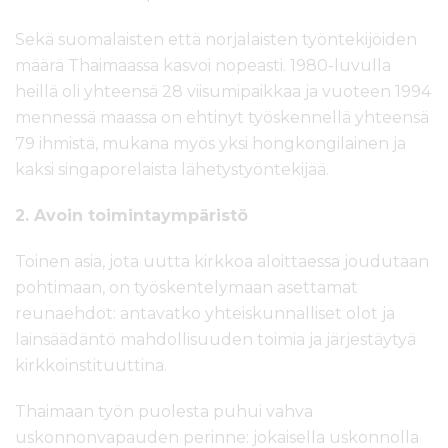
Sekä suomalaisten että norjalaisten työntekijöiden
määrä Thaimaassa kasvoi nopeasti. 1980-luvulla
heillä oli yhteensä 28 viisumipaikkaa ja vuoteen 1994
mennessä maassa on ehtinyt työskennellä yhteensä
79 ihmistä, mukana myös yksi hongkongilainen ja
kaksi singaporelaista lähetystyöntekijää.
2. Avoin toimintaympäristö
Toinen asia, jota uutta kirkkoa aloittaessa joudutaan
pohtimaan, on työskentelymaan asettamat
reunaehdot: antavatko yhteiskunnalliset olot ja
lainsäädäntö mahdollisuuden toimia ja järjestäytyä
kirkkoinstituuttina.
Thaimaan työn puolesta puhui vahva
uskonnonvapauden perinne: jokaisella uskonnolla