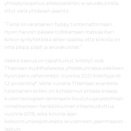
yhteistyösopimus allekirjoitettiin, ei seurakunnilla
ollut vielä yhtäkään jäsentä.
”Tämä oli varsinainen hyppy tuntemattomaan.
Hyvin harvoin pääsee todistamaan matkaa ihan
kirkon syntyhetkistä siihen saakka, että kirkolla on
oma piispa, papit ja seurakunnat.”
Vaikka kasvua on tapahtunut, kristityt ovat
Thaimaan buddhalaisessa yhteiskunnassa edelleen
hyvin pieni vähemmistö. Vuonna 2021 kristittyjä oli
1,2 prosenttia*. Viime vuosina Thaimaan evankelis-
luterilainen kirkko on kohdannut erilaisia kriisejä,
kuten teologisen seminaarin koulutusjärjestelmän
romahtamisen henkilökunnan irtisanouduttua
vuonna 2018, sekä korona-ajan
kokoontumisrajoituksista seuranneen jäsenmäärän
laskun.