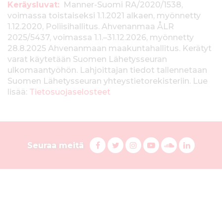
T
Keräysluvat:
Manner-Suomi RA/2020/1538,
voimassa toistaiseksi 1.1.2021 alkaen, myönnetty
i
1.12.2020, Poliisihallitus. Ahvenanmaa ÅLR
e
2025/5437, voimassa 1.1.–31.12.2026, myönnetty
28.8.2025 Ahvenanmaan maakuntahallitus. Kerätyt
d
varat käytetään Suomen Lähetysseuran
ulkomaantyöhön. Lahjoittajan tiedot tallennetaan
o
Suomen Lähetysseuran yhteystietorekisteriin. Lue
t
lisää:
Tietosuojaselosteet
k
e
S
r
F
T
I
Y
S
L
Seuraa meitä
a
w
n
o
u
i
u
ä
c
i
s
u
o
n
o
y
e
t
t
T
n
k
b
t
a
u
d
e
m
s
o
e
g
b
C
d
e
o
r
r
e
l
i
l
k
i
a
s
o
n