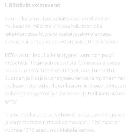
1. Riittävät voimavarat
Suurin kysymys työtä aloittaessa on Mäkelän
mukaan se, millaista kirkkoa halutaan olla
rakentamassa: liittyäkö osaksi jotakin olemassa
olevaa, vai lähteäkö perustamaan uutta kirkkoa.
1970-luvun lopulla kristittyjä oli vain noin puoli
prosenttia Thaimaan väestöstä. Olemassa olevissa
seurakunnissa luterilaisuutta ei juuri tunnettu.
Suomen ja Norjan Lähetysseuran sekä myöhemmin
mukaan liittyneiden luterilaisten kirkkojen johtajien
selkeänä näkynä olikin itsenäisen luterilaisen kirkon
synty.
”Tämä edellytti, että työhön oli satsattava reippaasti
ja varmistettava riittävät voimavarat,” Thaimaahan
vuonna 1979 saapunut Mäkelä kertoo.