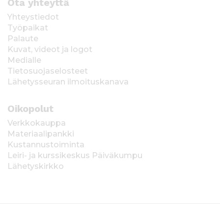
Ota yhteyttä
Yhteystiedot
Työpaikat
Palaute
Kuvat, videot ja logot
Medialle
Tietosuojaselosteet
Lähetysseuran ilmoituskanava
Oikopolut
Verkkokauppa
Materiaalipankki
Kustannustoiminta
Leiri- ja kurssikeskus Päiväkumpu
Lähetyskirkko