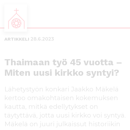
S
S
i
i
i
i
ARTIKKELI
28.6.2023
r
r
r
r
y
y
Thaimaan työ 45 vuotta –
s
a
u
l
Miten uusi kirkko syntyi?
o
a
r
p
Lähetystyön konkari Jaakko Mäkelä
a
a
a
l
kertoo omakohtaisen kokemuksen
n
k
kautta, mitkä edellytykset on
s
k
i
i
täytyttävä, jotta uusi kirkko voi syntyä.
s
i
Mäkelä on juuri julkaissut historiikin
ä
n