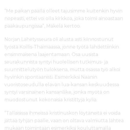
”Me paikan päällä olleet tajusimme kuitenkin hyvin
nopeasti, ettei voi olla kirkkoa, joka toimii ainoastaan
pääkaupungissa”, Mäkelä kertoo.
Norjan Lähetysseura oli alusta asti kiinnostunut
työstä Koillis-Thaimaassa, jonne työtä lähdettiinkin
ensimmäisenä laajentamaan. Osa uusista
seurakunnista syntyi huolellisen tutkimus- ja
suunnittelutyön tuloksena, mutta osassa työ alkoi
hyvinkin spontaanisti. Esimerkiksi Naanin
vuoristoseudulla elävän lua-kansan keskuudessa
syntyi varsinainen kansanliike, jonka myötä on
muodostunut kokonaisia kristittyjä kyliä.
”Tällaisissa ihmeissä kristinuskon löytäneitä ei voida
jättää tyhjän päälle, vaan on oltava valmiutta lähteä
mukaan toimintaan esimerkiksi kouluttamalla