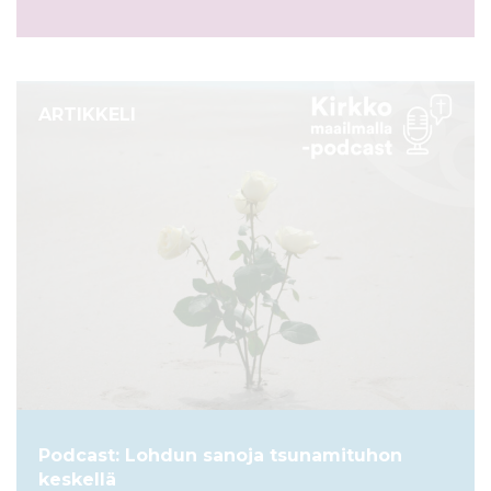
ARTIKKELI
Podcast: Lohdun sanoja tsunamituhon
keskellä