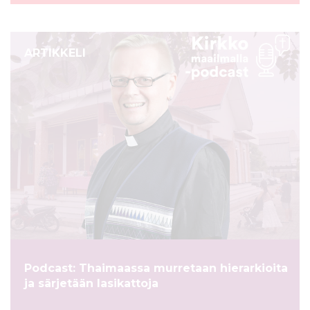
ARTIKKELI
Podcast: Thaimaassa murretaan hierarkioita
ja särjetään lasikattoja