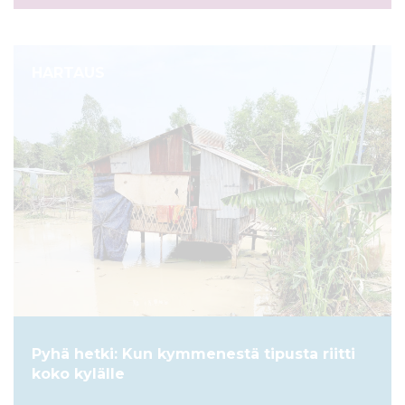
HARTAUS
Pyhä hetki: Kun kymmenestä tipusta riitti
koko kylälle