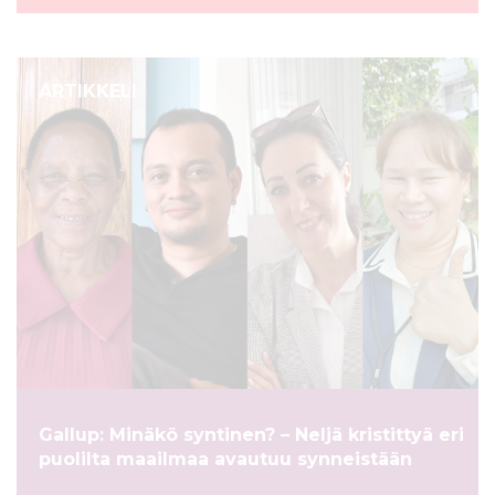
ARTIKKELI
Gallup: Minäkö syntinen? – Neljä kristittyä eri
puolilta maailmaa avautuu synneistään