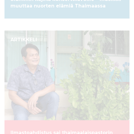
muuttaa nuorten elämiä Thaimaassa
ARTIKKELI
Ilmastoahdistus sai thaimaalaispastorin