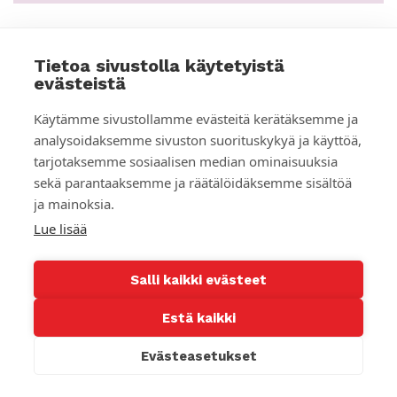
Tietoa sivustolla käytetyistä
ARTIKKELI
evästeistä
Käytämme sivustollamme evästeitä kerätäksemme ja
analysoidaksemme sivuston suorituskykyä ja käyttöä,
tarjotaksemme sosiaalisen median ominaisuuksia
sekä parantaaksemme ja räätälöidäksemme sisältöä
ja mainoksia.
Lue lisää
Salli kaikki evästeet
Estä kaikki
Thaimaalainen Som sai vauvan 14-vuotiaana –
Evästeasetukset
Miten selvitä, kun tulee lapsena äidiksi?