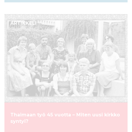
ARTIKKELI
Thaimaan työ 45 vuotta – Miten uusi kirkko
syntyi?