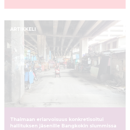
ARTIKKELI
Thaimaan eriarvoisuus konkretisoitui
hallituksen jäsenille Bangkokin slummissa