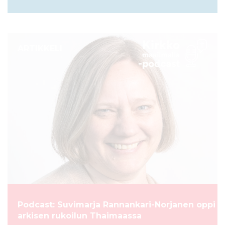
ARTIKKELI
Podcast: Suvimarja Rannankari-Norjanen oppi
arkisen rukoilun Thaimaassa