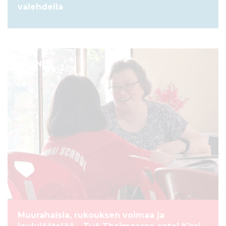
valehdella
YLEINEN
Muurahaisia, rukouksen voimaa ja