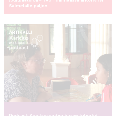
joulujäätelöä – Työ Thaimaassa antoi Kirsi
Salmelalle paljon
ARTIKKELI
Podcast: Kun lapsuuden haave toteutui