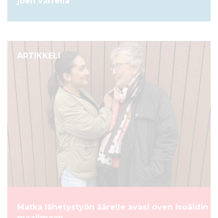
joen varrella
ARTIKKELI
Matka lähetystyön äärelle avasi oven isoäidin
maailmaan