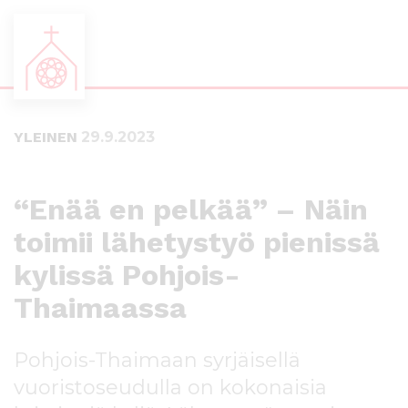
S
S
i
i
i
i
YLEINEN
29.9.2023
r
r
r
r
y
y
s
a
“Enää en pelkää” – Näin
u
l
toimii lähetystyö pienissä
o
a
r
p
kylissä Pohjois-
a
a
a
l
Thaimaassa
n
k
s
k
Pohjois-Thaimaan syrjäisellä
i
i
s
i
vuoristoseudulla on kokonaisia
ä
n