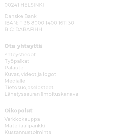
00241 HELSINKI
Danske Bank
IBAN: FI38 8000 1400 1611 30
BIC: DABAFIHH
Ota yhteyttä
Yhteystiedot
Työpaikat
Palaute
Kuvat, videot ja logot
Medialle
Tietosuojaselosteet
Lähetysseuran ilmoituskanava
Oikopolut
Verkkokauppa
Materiaalipankki
Kustannustoiminta