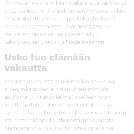
”Animistien voi olla vaikea hyväksyä, etteivät kristityt
enää osallistu henkienpalvontaan. He voivat pelätä
tämän aiheuttavan epäonnea koko yhteisölle”,
sanoo 20 vuotta raamatunkäännöstyössä ake-
kielivähemmistön parissa työskennellyt
Lähetysseuran työntekijä
Tuula Kosonen
.
Usko tuo elämään
vakautta
Kosonen uskoo, että henkien pelko on yksi syy
siihen, miksi monet etnisten vähemmistöjen
asuttamat vuoristokylät ovat edelleen hyvin
kehittymättömiä. Hän antaa esimerkin eräästä
kylästä, jossa ei ollut lainkaan juoksevaa vettä, vaan
sitä haettiin kannuilla läheisestä maakuopasta.
Alempana rinteillä sijaitsi joki, jonka äärelle osa