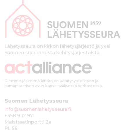
a
p
a
l
k
Lähetysseura on kirkon lähetysjärjestö ja yksi
Suomen suurimmista kehitysjärjestöistä.
k
i
Olemme jäsenenä kirkkojen kehitysyhteistyön ja
humanitaarisen avun kansainvälisessä verkostossa.
Suomen Lähetysseura
info@suomenlahetysseura.fi
+358 9 12 971
Maistraatinportti 2a
PL 56