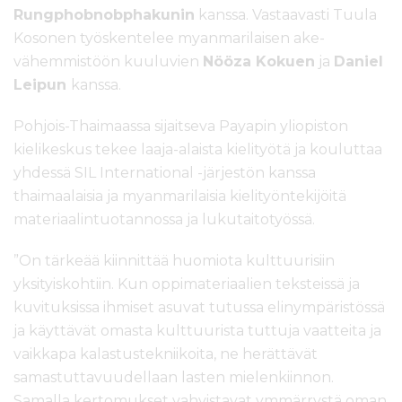
Rungphobnobphakunin
kanssa. Vastaavasti Tuula
Kosonen työskentelee myanmarilaisen ake-
vähemmistöön kuuluvien
Nööza Kokuen
ja
Daniel
Leipun
kanssa.
Pohjois-Thaimaassa sijaitseva Payapin yliopiston
kielikeskus tekee laaja-alaista kielityötä ja kouluttaa
yhdessä SIL International -järjestön kanssa
thaimaalaisia ja myanmarilaisia kielityöntekijöitä
materiaalintuotannossa ja lukutaitotyössä.
”On tärkeää kiinnittää huomiota kulttuurisiin
yksityiskohtiin. Kun oppimateriaalien teksteissä ja
kuvituksissa ihmiset asuvat tutussa elinympäristössä
ja käyttävät omasta kulttuurista tuttuja vaatteita ja
vaikkapa kalastustekniikoita, ne herättävät
samastuttavuudellaan lasten mielenkiinnon.
Samalla kertomukset vahvistavat ymmärrystä oman