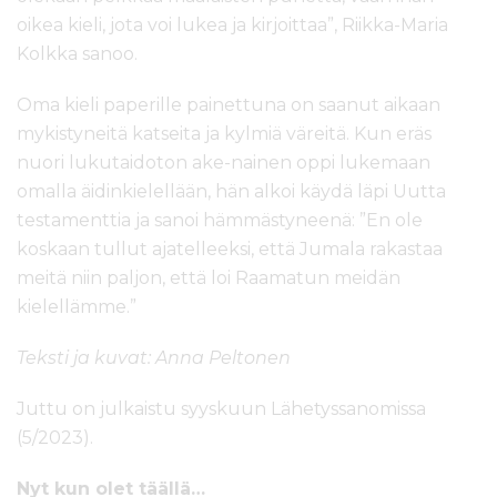
oikea kieli, jota voi lukea ja kirjoittaa”, Riikka-Maria
Kolkka sanoo.
Oma kieli paperille painettuna on saanut aikaan
mykistyneitä katseita ja kylmiä väreitä. Kun eräs
nuori lukutaidoton ake-nainen oppi lukemaan
omalla äidinkielellään, hän alkoi käydä läpi Uutta
testamenttia ja sanoi hämmästyneenä: ”En ole
koskaan tullut ajatelleeksi, että Jumala rakastaa
meitä niin paljon, että loi Raamatun meidän
kielellämme.”
Teksti ja kuvat: Anna Peltonen
Juttu on julkaistu syyskuun Lähetyssanomissa
(5/2023).
Nyt kun olet täällä…