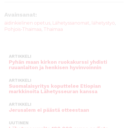
c
it
ai
a
e
te
l
ts
Avainsanat:
b
r
A
äidinkielinen opetus
,
Lähetyssanomat
,
lähetystyö
,
Pohjois-Thaimaa
,
Thaimaa
o
p
o
p
k
ARTIKKELI
Pyhän maan kirkon ruokakurssi yhdisti
ruuanlaiton ja henkisen hyvinvoinnin
ARTIKKELI
Suomalaisyritys koputtelee Etiopian
markkinoita Lähetysseuran kanssa
ARTIKKELI
Jerusalem ei päästä otteestaan
UUTINEN