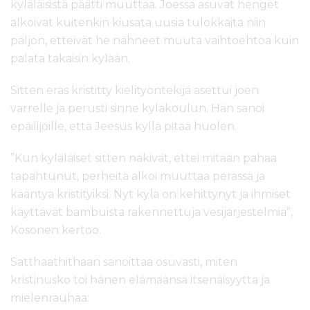
kyläläisistä päätti muuttaa. Joessa asuvat henget
alkoivat kuitenkin kiusata uusia tulokkaita niin
paljon, etteivät he nähneet muuta vaihtoehtoa kuin
palata takaisin kylään.
Sitten eräs kristitty kielityöntekijä asettui joen
varrelle ja perusti sinne kyläkoulun. Hän sanoi
epäilijöille, että Jeesus kyllä pitää huolen.
”Kun kyläläiset sitten näkivät, ettei mitään pahaa
tapahtunut, perheitä alkoi muuttaa perässä ja
kääntyä kristityiksi. Nyt kylä on kehittynyt ja ihmiset
käyttävät bambuista rakennettuja vesijärjestelmiä”,
Kosonen kertoo.
Satthaathithaan sanoittaa osuvasti, miten
kristinusko toi hänen elämäänsä itsenäisyyttä ja
mielenrauhaa: