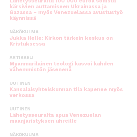
Lähetysseuralta 100 000 euroa sodista
kärsivien auttamiseen Ukrainassa ja
Gazassa – myös Venezuelassa avustustyö
käynnissä
NÄKÖKULMA
Jukka Helle: Kirkon tärkein keskus on
Kristuksessa
ARTIKKELI
Myanmarilainen teologi kasvoi kahden
vähemmistön jäsenenä
UUTINEN
Kansalaisyhteiskunnan tila kapenee myös
verkossa
UUTINEN
Lähetysseuralta apua Venezuelan
maanjäristyksen uhreille
NÄKÖKULMA