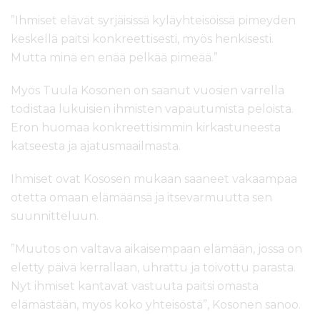
”Ihmiset elävät syrjäisissä kyläyhteisöissä pimeyden
keskellä paitsi konkreettisesti, myös henkisesti.
Mutta minä en enää pelkää pimeää.”
Myös Tuula Kosonen on saanut vuosien varrella
todistaa lukuisien ihmisten vapautumista peloista.
Eron huomaa konkreettisimmin kirkastuneesta
katseesta ja ajatusmaailmasta.
Ihmiset ovat Kososen mukaan saaneet vakaampaa
otetta omaan elämäänsä ja itsevarmuutta sen
suunnitteluun.
”Muutos on valtava aikaisempaan elämään, jossa on
eletty päivä kerrallaan, uhrattu ja toivottu parasta.
Nyt ihmiset kantavat vastuuta paitsi omasta
elämästään, myös koko yhteisöstä”, Kosonen sanoo.