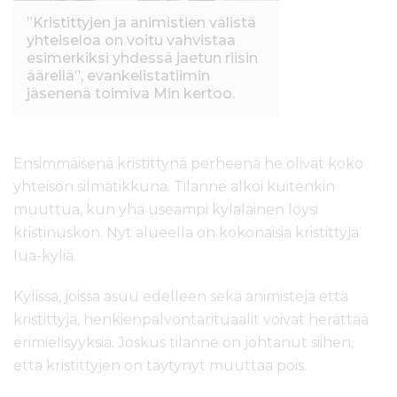
”Kristittyjen ja animistien välistä
yhteiseloa on voitu vahvistaa
esimerkiksi yhdessä jaetun riisin
äärellä”, evankelistatiimin
jäsenenä toimiva Min kertoo.
Ensimmäisenä kristittynä perheenä he olivat koko
yhteisön silmätikkuna. Tilanne alkoi kuitenkin
muuttua, kun yhä useampi kyläläinen löysi
kristinuskon. Nyt alueella on kokonaisia kristittyjä
lua-kyliä.
Kylissä, joissa asuu edelleen sekä animisteja että
kristittyjä, henkienpalvontarituaalit voivat herättää
erimielisyyksiä. Joskus tilanne on johtanut siihen,
että kristittyjen on täytynyt muuttaa pois.