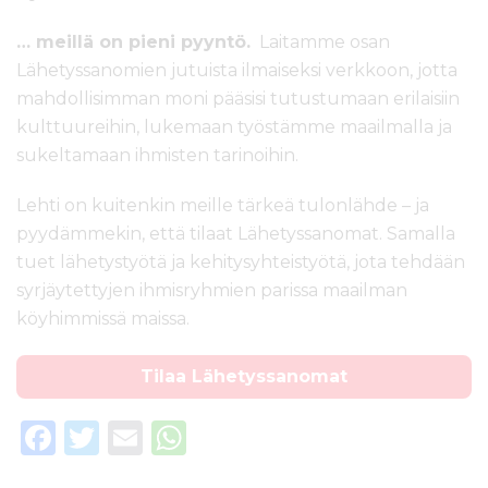
… meillä on pieni pyyntö.
Laitamme osan
Lähetyssanomien jutuista ilmaiseksi verkkoon, jotta
mahdollisimman moni pääsisi tutustumaan erilaisiin
kulttuureihin, lukemaan työstämme maailmalla ja
sukeltamaan ihmisten tarinoihin.
Lehti on kuitenkin meille tärkeä tulonlähde – ja
pyydämmekin, että tilaat Lähetyssanomat. Samalla
tuet lähetystyötä ja kehitysyhteistyötä, jota tehdään
syrjäytettyjen ihmisryhmien parissa maailman
köyhimmissä maissa.
Tilaa Lähetyssanomat
F
T
E
W
a
w
m
h