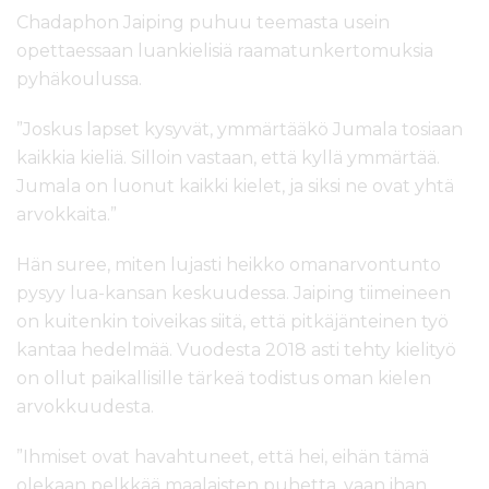
Chadaphon Jaiping puhuu teemasta usein
opettaessaan luankielisiä raamatunkertomuksia
pyhäkoulussa.
”Joskus lapset kysyvät, ymmärtääkö Jumala tosiaan
kaikkia kieliä. Silloin vastaan, että kyllä ymmärtää.
Jumala on luonut kaikki kielet, ja siksi ne ovat yhtä
arvokkaita.”
Hän suree, miten lujasti heikko omanarvontunto
pysyy lua-kansan keskuudessa. Jaiping tiimeineen
on kuitenkin toiveikas siitä, että pitkäjänteinen työ
kantaa hedelmää. Vuodesta 2018 asti tehty kielityö
on ollut paikallisille tärkeä todistus oman kielen
arvokkuudesta.
”Ihmiset ovat havahtuneet, että hei, eihän tämä
olekaan pelkkää maalaisten puhetta, vaan ihan