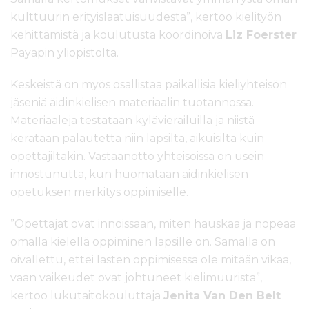
kulttuurin erityislaatuisuudesta”, kertoo kielityön
kehittämistä ja koulutusta koordinoiva
Liz Foerster
Payapin yliopistolta.
Keskeistä on myös osallistaa paikallisia kieliyhteisön
jäseniä äidinkielisen materiaalin tuotannossa.
Materiaaleja testataan kylävierailuilla ja niistä
kerätään palautetta niin lapsilta, aikuisilta kuin
opettajiltakin. Vastaanotto yhteisöissä on usein
innostunutta, kun huomataan äidinkielisen
opetuksen merkitys oppimiselle.
”Opettajat ovat innoissaan, miten hauskaa ja nopeaa
omalla kielellä oppiminen lapsille on. Samalla on
oivallettu, ettei lasten oppimisessa ole mitään vikaa,
vaan vaikeudet ovat johtuneet kielimuurista”,
kertoo lukutaitokouluttaja
Jenita Van Den Belt