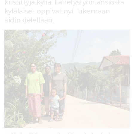
kristittyjä kyliä. Lähetystyön ansiosta
l
t
kyläläiset oppivat nyt lukemaan
ö
äidinkielellään.
ö
n