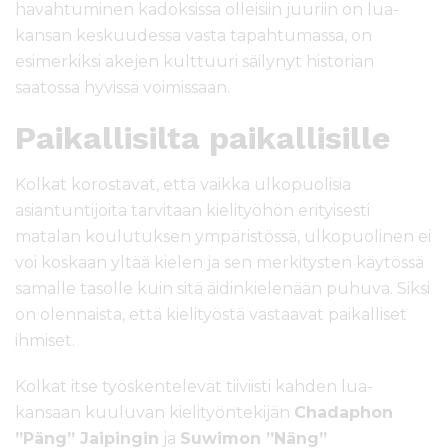
havahtuminen kadoksissa olleisiin juuriin on lua-
kansan keskuudessa vasta tapahtumassa, on
esimerkiksi akejen kulttuuri säilynyt historian
saatossa hyvissä voimissaan.
Paikallisilta paikallisille
Kolkat korostavat, että vaikka ulkopuolisia
asiantuntijoita tarvitaan kielityöhön erityisesti
matalan koulutuksen ympäristössä, ulkopuolinen ei
voi koskaan yltää kielen ja sen merkitysten käytössä
samalle tasolle kuin sitä äidinkielenään puhuva. Siksi
on olennaista, että kielityöstä vastaavat paikalliset
ihmiset.
Kolkat itse työskentelevät tiiviisti kahden lua-
kansaan kuuluvan kielityöntekijän
Chadaphon
”Päng” Jaipingin
ja
Suwimon ”Näng”