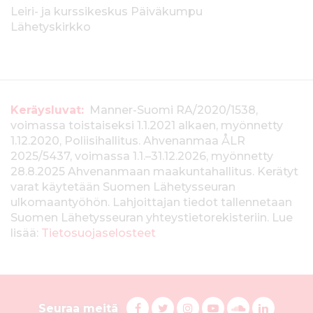
Leiri- ja kurssikeskus Päiväkumpu
Lähetyskirkko
T
Keräysluvat:
Manner-Suomi RA/2020/1538,
voimassa toistaiseksi 1.1.2021 alkaen, myönnetty
i
1.12.2020, Poliisihallitus. Ahvenanmaa ÅLR
e
2025/5437, voimassa 1.1.–31.12.2026, myönnetty
28.8.2025 Ahvenanmaan maakuntahallitus. Kerätyt
d
varat käytetään Suomen Lähetysseuran
ulkomaantyöhön. Lahjoittajan tiedot tallennetaan
o
Suomen Lähetysseuran yhteystietorekisteriin. Lue
t
lisää:
Tietosuojaselosteet
k
e
S
r
F
T
I
Y
S
L
Seuraa meitä