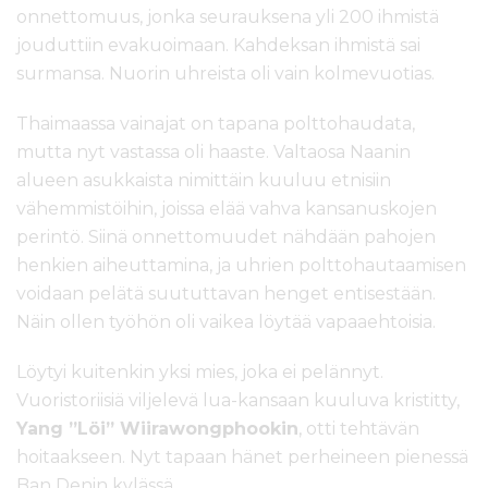
onnettomuus, jonka seurauksena yli 200 ihmistä
jouduttiin evakuoimaan. Kahdeksan ihmistä sai
surmansa. Nuorin uhreista oli vain kolmevuotias.
Thaimaassa vainajat on tapana polttohaudata,
mutta nyt vastassa oli haaste. Valtaosa Naanin
alueen asukkaista nimittäin kuuluu etnisiin
vähemmistöihin, joissa elää vahva kansanuskojen
perintö. Siinä onnettomuudet nähdään pahojen
henkien aiheuttamina, ja uhrien polttohautaamisen
voidaan pelätä suututtavan henget entisestään.
Näin ollen työhön oli vaikea löytää vapaaehtoisia.
Löytyi kuitenkin yksi mies, joka ei pelännyt.
Vuoristoriisiä viljelevä lua-kansaan kuuluva kristitty,
Yang ”Löi” Wiirawongphookin
, otti tehtävän
hoitaakseen. Nyt tapaan hänet perheineen pienessä
Ban Denin kylässä.