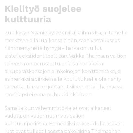
Kielityö suojelee
kulttuuria
Kun kysyn Naanin kylävierailulla ihmisiltä, mitä heille
merkitsee olla lua-kansalainen, saan vastaukseksi
hämmentyneitä hymyjä – harva on tullut
ajatelleeksi identiteettiään. Vaikka Thaimaan valtion
toimesta on perustettu erilaisia hankkeita
alkuperäiskansojen elinkeinojen kehittämiseksi, ei
esimerkiksi äidinkieliselle koulutukselle ole nähty
tarvetta. Tämä on johtanut siihen, että Thaimaassa
moni lapsi ei enää puhu äidinkieltään.
Samalla kun vähemmistökielet ovat alkaneet
kadota, on kadonnut myös paljon
kulttuuriperintöä. Esimerkiksi rajaseudulla asuvat
luat ovat tulleet Laosista pakolaisina Thaimaahan