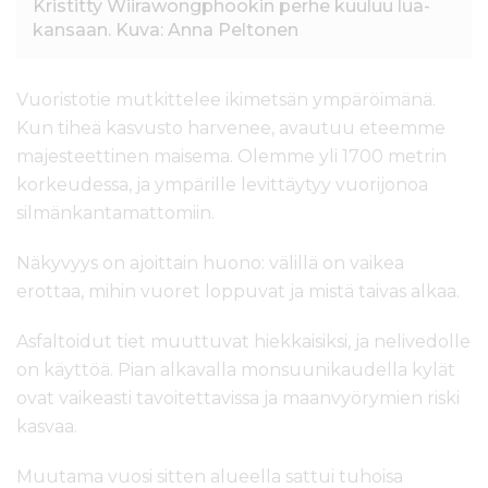
Kristitty Wiirawongphookin perhe kuuluu lua-
kansaan. Kuva: Anna Peltonen
Vuoristotie mutkittelee ikimetsän ympäröimänä.
Kun tiheä kasvusto harvenee, avautuu eteemme
majesteettinen maisema. Olemme yli 1700 metrin
korkeudessa, ja ympärille levittäytyy vuorijonoa
silmänkantamattomiin.
Näkyvyys on ajoittain huono: välillä on vaikea
erottaa, mihin vuoret loppuvat ja mistä taivas alkaa.
Asfaltoidut tiet muuttuvat hiekkaisiksi, ja nelivedolle
on käyttöä. Pian alkavalla monsuunikaudella kylät
ovat vaikeasti tavoitettavissa ja maanvyörymien riski
kasvaa.
Muutama vuosi sitten alueella sattui tuhoisa