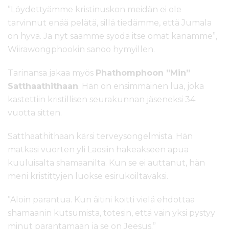
”Löydettyämme kristinuskon meidän ei ole
tarvinnut enää pelätä, sillä tiedämme, että Jumala
on hyvä. Ja nyt saamme syödä itse omat kanamme”,
Wiirawongphookin sanoo hymyillen.
Tarinansa jakaa myös
Phathomphoon ”Min”
Satthaathithaan
. Hän on ensimmäinen lua, joka
kastettiin kristillisen seurakunnan jäseneksi 34
vuotta sitten.
Satthaathithaan kärsi terveysongelmista. Hän
matkasi vuorten yli Laosiin hakeakseen apua
kuuluisalta shamaanilta. Kun se ei auttanut, hän
meni kristittyjen luokse esirukoiltavaksi.
”Aloin parantua. Kun äitini koitti vielä ehdottaa
shamaanin kutsumista, totesin, että vain yksi pystyy
minut parantamaan ja se on Jeesus.”