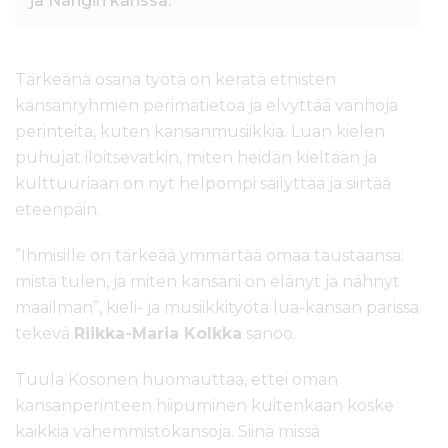
ja Nängin kanssa.
Tärkeänä osana työtä on kerätä etnisten
kansanryhmien perimätietoa ja elvyttää vanhoja
perinteitä, kuten kansanmusiikkia. Luan kielen
puhujat iloitsevatkin, miten heidän kieltään ja
kulttuuriaan on nyt helpompi säilyttää ja siirtää
eteenpäin.
”Ihmisille on tärkeää ymmärtää omaa taustaansa:
mistä tulen, ja miten kansani on elänyt ja nähnyt
maailman”, kieli- ja musiikkityötä lua-kansan parissa
tekevä
Riikka-Maria Kolkka
sanoo.
Tuula Kosonen huomauttaa, ettei oman
kansanperinteen hiipuminen kuitenkaan koske
kaikkia vähemmistökansoja. Siinä missä