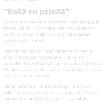
”Enää en pelkää”
Perinteinen thaikoti on rakennettu paalujen päälle
sadekauden tulvien varalta. Vaatimaton sisätila on
vain kymmenisen neliön kokoinen, ja se jaetaan
koko perheen kesken.
Saan hieman varautuneen vastaanoton – tänne
eivät muukalaiset helposti eksy. Tunnelma
kuitenkin rentoutuu, kun alamme puhua perheen
elämästä ja suuresta muutoksesta, jonka kristinusko
heille toi 20 vuotta sitten.
Aiemmin perhe eli henkien pelossa. He antoivat
paikalliselle shamaanille rahaa ja uhrilahjoja, kuten
kanoja, jotta tämä pitäisi pahat henget loitolla.