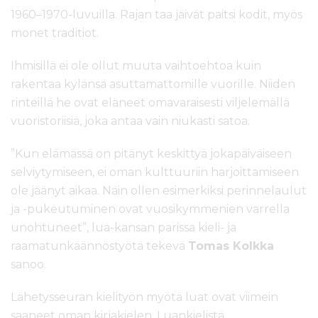
1960–1970-luvuilla. Rajan taa jäivät paitsi kodit, myös
monet traditiot.
Ihmisillä ei ole ollut muuta vaihtoehtoa kuin
rakentaa kylänsä asuttamattomille vuorille. Niiden
rinteillä he ovat eläneet omavaraisesti viljelemällä
vuoristoriisiä, joka antaa vain niukasti satoa.
”Kun elämässä on pitänyt keskittyä jokapäiväiseen
selviytymiseen, ei oman kulttuuriin harjoittamiseen
ole jäänyt aikaa. Näin ollen esimerkiksi perinnelaulut
ja -pukeutuminen ovat vuosikymmenien varrella
unohtuneet”, lua-kansan parissa kieli- ja
raamatunkäännöstyötä tekevä
Tomas Kolkka
sanoo.
Lähetysseuran kielityön myötä luat ovat viimein
saaneet oman kirjakielen. Luankielistä