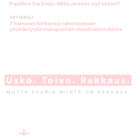
Pauliina Parhiala: Mitä Jeesus nyt tekisi?
ARTIKKELI
Thaimaan kirkossa rakennetaan
ymmärrystä sukupuolen moninaisuudesta
A
l