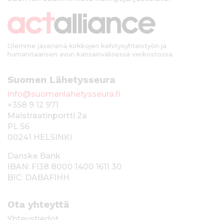
k
i
Olemme jäsenenä kirkkojen kehitysyhteistyön ja
humanitaarisen avun kansainvälisessä verkostossa.
Suomen Lähetysseura
info@suomenlahetysseura.fi
+358 9 12 971
Maistraatinportti 2a
PL 56
00241 HELSINKI
Danske Bank
IBAN: FI38 8000 1400 1611 30
BIC: DABAFIHH
Ota yhteyttä
Yhteystiedot