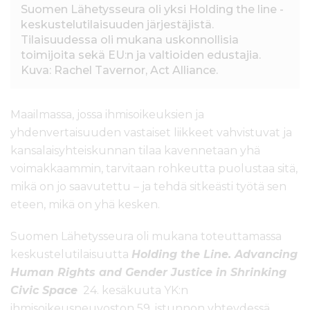
Suomen Lähetysseura oli yksi Holding the line -
keskustelutilaisuuden järjestäjistä.
Tilaisuudessa oli mukana uskonnollisia
toimijoita sekä EU:n ja valtioiden edustajia.
Kuva: Rachel Tavernor, Act Alliance.
Maailmassa, jossa ihmisoikeuksien ja
yhdenvertaisuuden vastaiset liikkeet vahvistuvat ja
kansalaisyhteiskunnan tilaa kavennetaan yhä
voimakkaammin, tarvitaan rohkeutta puolustaa sitä,
mikä on jo saavutettu – ja tehdä sitkeästi työtä sen
eteen, mikä on yhä kesken.
Suomen Lähetysseura oli mukana toteuttamassa
keskustelutilaisuutta
Holding the Line. Advancing
Human Rights and Gender Justice in Shrinking
Civic Space
2
4. kesäkuuta YK:n
ihmisoikeusneuvoston 59. istunnon yhteydessä