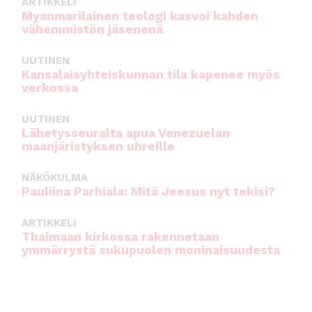
ARTIKKELI
Myanmarilainen teologi kasvoi kahden
vähemmistön jäsenenä
UUTINEN
Kansalaisyhteiskunnan tila kapenee myös
verkossa
UUTINEN
Lähetysseuralta apua Venezuelan
maanjäristyksen uhreille
NÄKÖKULMA
Pauliina Parhiala: Mitä Jeesus nyt tekisi?
ARTIKKELI
Thaimaan kirkossa rakennetaan
ymmärrystä sukupuolen moninaisuudesta