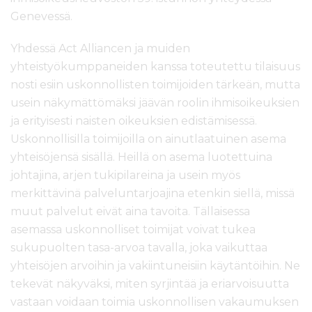
Genevessä.
Yhdessä Act Alliancen ja muiden
yhteistyökumppaneiden kanssa toteutettu tilaisuus
nosti esiin uskonnollisten toimijoiden tärkeän, mutta
usein näkymättömäksi jäävän roolin ihmisoikeuksien
ja erityisesti naisten oikeuksien edistämisessä.
Uskonnollisilla toimijoilla on ainutlaatuinen asema
yhteisöjensä sisällä. Heillä on asema luotettuina
johtajina, arjen tukipilareina ja usein myös
merkittävi
n
ä palveluntarjoaji
n
a etenkin siellä, missä
muut palvelut eivät aina tavoita. Tällaisessa
asemassa uskonnolliset toimijat voivat tukea
sukupuolten tasa-arvoa tavalla, joka vaikuttaa
yhteisöjen arvoihin ja vakiintuneisiin käytäntöihin. Ne
tekevät näkyväksi, miten syrjintää ja eriarvoisuutta
vastaan voidaan toimia uskonnollisen vakaumuksen