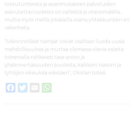
toteutumisesta ja asianmukaisten palveluiden
saavutettavuudesta on valtioilla ja viranomaisilla,
mutta myös meillä jokaisella osana yhteiskuntien eri
rakenteita.
“Uskonnolliset toimijat voivat osaltaan luoda uusia
mahdollisuuksia ja murtaa olemassa olevia esteitä
toimimalla rohkeasti tasa-arvon ja
yhdenvertaisuuden puolesta, kaikkien naisten ja
tyttöjen oikeuksia edistäen”, Okolan totesi.
F
T
E
W
a
w
m
h
c
it
ai
a
e
te
l
ts
b
r
A