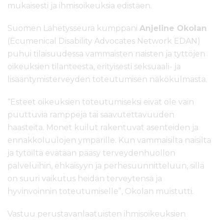
mukaisesti ja ihmisoikeuksia edistäen.
Suomen Lähetysseura kumppani
Anjeline Okolan
(Ecumenical Disability Advocates Network EDAN)
puhui tilaisuudessa
vammaisten naisten ja tyttöjen
oikeuksien tilanteesta, erityisesti seksuaali- ja
lisääntymisterveyden toteutumisen näkökulmasta.
“Esteet oikeuksien toteutumiseksi eivät ole vain
puuttuvia ramppeja tai saavutettavuuden
haasteita. Monet kuilut rakentuvat asenteiden ja
ennakkoluulojen ympärille.
Kun vammaisilta naisilta
ja tytöiltä evätään pääsy terveydenhuollon
palveluihin, ehkäisyyn ja perhesuunnitteluun, sillä
on suuri vaikutus heidän terveytensä ja
hyvinvoinnin toteutumiselle”, Okolan muistutti.
Vastuu perustavanlaatuisten ihmisoikeuksien