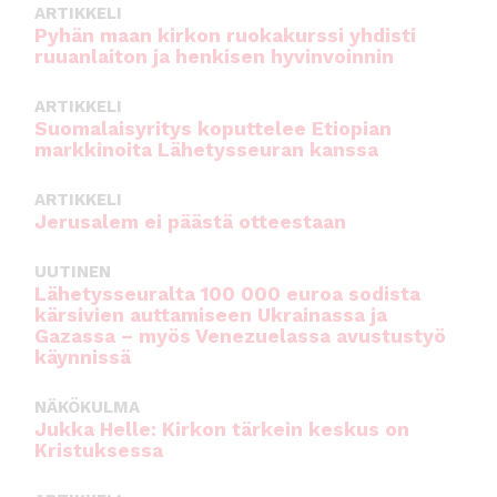
o
p
ARTIKKELI
o
p
Pyhän maan kirkon ruokakurssi yhdisti
ruuanlaiton ja henkisen hyvinvoinnin
k
ARTIKKELI
Suomalaisyritys koputtelee Etiopian
markkinoita Lähetysseuran kanssa
ARTIKKELI
Jerusalem ei päästä otteestaan
UUTINEN
Lähetysseuralta 100 000 euroa sodista
kärsivien auttamiseen Ukrainassa ja
Gazassa – myös Venezuelassa avustustyö
käynnissä
NÄKÖKULMA
Jukka Helle: Kirkon tärkein keskus on
Kristuksessa