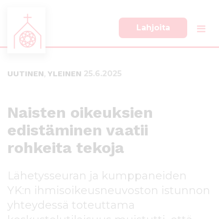
Lahjoita
S
S
i
i
i
i
UUTINEN
,
YLEINEN
25.6.2025
r
r
r
r
y
y
s
a
Naisten oikeuksien
u
l
edistäminen vaatii
o
a
r
p
rohkeita tekoja
a
a
a
l
n
k
Lähetysseuran ja kumppaneiden
s
k
YK:n ihmisoikeusneuvoston istunnon
i
i
s
i
yhteydessä toteuttama
ä
n