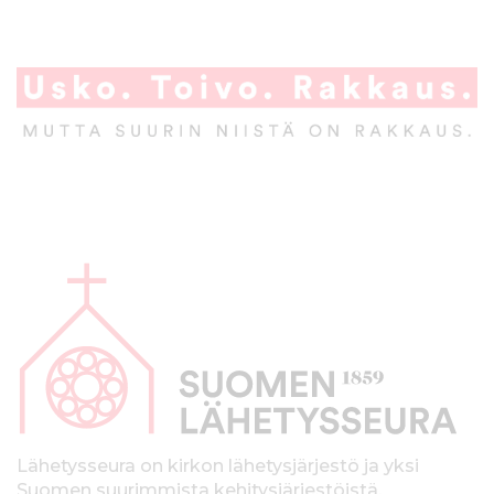
A
l
a
p
a
l
k
Lähetysseura on kirkon lähetysjärjestö ja yksi
Suomen suurimmista kehitysjärjestöistä.