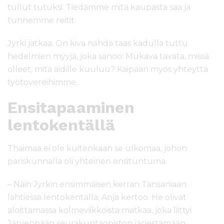
tullut tutuksi. Tiedämme mitä kaupasta saa ja
tunnemme reitit.
Jyrki jatkaa: On kiva nähdä taas kadulla tuttu
hedelmien myyjä, joka sanoo: Mukava tavata, missä
olleet, mitä äidille kuuluu? Kaipaan myös yhteyttä
työtovereihimme.
Ensitapaaminen
lentokentällä
Thaimaa ei ole kuitenkaan se ulkomaa, johon
pariskunnalla oli yhteinen ensituntuma.
– Näin Jyrkin ensimmäisen kerran Tansaniaan
lähtiessä lentokentällä, Anja kertoo. He olivat
aloittamassa kolmeviikkoista matkaa, joka liittyi
Järvenpään seurakuntaopiston järjestämään