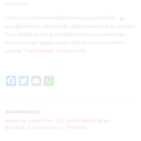
tarinoihin.
Lehti on kuitenkin meille tärkeä tulonlähde – ja
pyydämmekin, että tilaat Lähetyssanomat ja samalla
tuet lähetystyötä ja kehitysyhteistyötä maailman
köyhimmissä maissa syrjäytettyjen ihmisryhmien
parissa.
Tästä pääset tilaussivulle.
F
T
E
W
a
w
m
h
c
it
ai
a
e
te
l
ts
Avainsanat:
b
r
A
diakonia
,
kirkollinen työ
,
kokonaisvaltainen
lähetystyö
,
koronavirus
,
Thaimaa
o
p