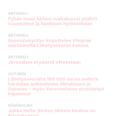
o
p
k
ARTIKKELI
Pyhän maan kirkon ruokakurssi yhdisti
ruuanlaiton ja henkisen hyvinvoinnin
ARTIKKELI
Suomalaisyritys koputtelee Etiopian
markkinoita Lähetysseuran kanssa
ARTIKKELI
Jerusalem ei päästä otteestaan
UUTINEN
Lähetysseuralta 100 000 euroa sodista
kärsivien auttamiseen Ukrainassa ja
Gazassa – myös Venezuelassa avustustyö
käynnissä
NÄKÖKULMA
Jukka Helle: Kirkon tärkein keskus on
Kristuksessa