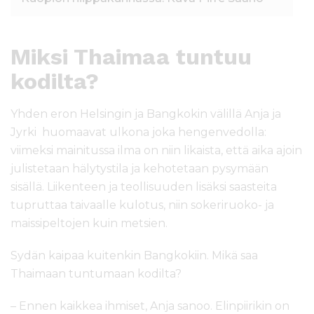
Miksi Thaimaa tuntuu
kodilta?
Yhden eron Helsingin ja Bangkokin välillä Anja ja
Jyrki huomaavat ulkona joka hengenvedolla:
viimeksi mainitussa ilma on niin likaista, että aika ajoin
julistetaan hälytystila ja kehotetaan pysymään
sisällä. Liikenteen ja teollisuuden lisäksi saasteita
tupruttaa taivaalle kulotus, niin sokeriruoko- ja
maissipeltojen kuin metsien.
Sydän kaipaa kuitenkin Bangkokiin. Mikä saa
Thaimaan tuntumaan kodilta?
– Ennen kaikkea ihmiset, Anja sanoo. Elinpiirikin on