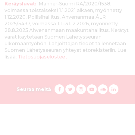
T
Keräysluvat:
Manner-Suomi RA/2020/1538,
voimassa toistaiseksi 1.1.2021 alkaen, myönnetty
i
1.12.2020, Poliisihallitus. Ahvenanmaa ÅLR
e
2025/5437, voimassa 1.1.–31.12.2026, myönnetty
28.8.2025 Ahvenanmaan maakuntahallitus. Kerätyt
d
varat käytetään Suomen Lähetysseuran
ulkomaantyöhön. Lahjoittajan tiedot tallennetaan
o
Suomen Lähetysseuran yhteystietorekisteriin. Lue
t
lisää:
Tietosuojaselosteet
k
e
S
r
F
T
I
Y
S
L
Seuraa meitä
a
w
n
o
u
i
u
ä
c
i
s
u
o
n
o
y
e
t
t
T
n
k
b
t
a
u
d
e
m
s
o
e
g
b
C
d
e
o
r
r
e
l
i
l