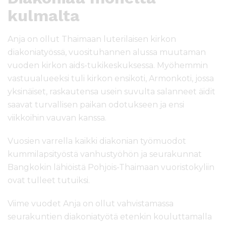
kulmalta
Anja on ollut Thaimaan luterilaisen kirkon
diakoniatyössä, vuosituhannen alussa muutaman
vuoden kirkon aids-tukikeskuksessa. Myöhemmin
vastuualueeksi tuli kirkon ensikoti, Armonkoti, jossa
yksinäiset, raskautensa usein suvulta salanneet äidit
saavat turvallisen paikan odotukseen ja ensi
viikkoihin vauvan kanssa.
Vuosien varrella kaikki diakonian työmuodot
kummilapsityöstä vanhustyöhön ja seurakunnat
Bangkokin lähiöistä Pohjois-Thaimaan vuoristokyliin
ovat tulleet tutuiksi.
Viime vuodet Anja on ollut vahvistamassa
seurakuntien diakoniatyötä etenkin kouluttamalla