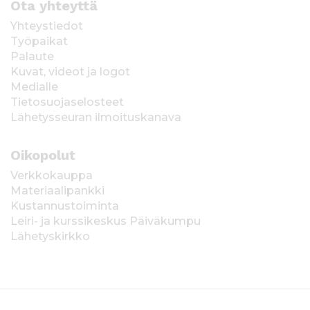
Ota yhteyttä
Yhteystiedot
Työpaikat
Palaute
Kuvat, videot ja logot
Medialle
Tietosuojaselosteet
Lähetysseuran ilmoituskanava
Oikopolut
Verkkokauppa
Materiaalipankki
Kustannustoiminta
Leiri- ja kurssikeskus Päiväkumpu
Lähetyskirkko