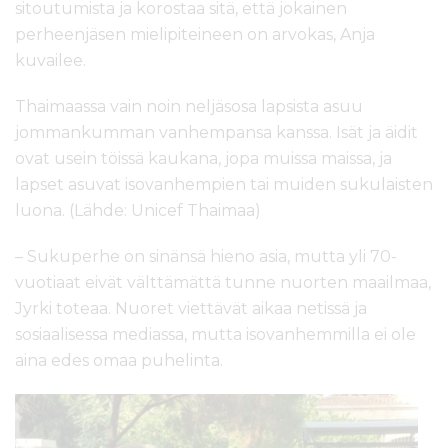
sitoutumista ja korostaa sitä, että jokainen
perheenjäsen mielipiteineen on arvokas, Anja
kuvailee.
Thaimaassa vain noin neljäsosa lapsista asuu
jommankumman vanhempansa kanssa. Isät ja äidit
ovat usein töissä kaukana, jopa muissa maissa, ja
lapset asuvat isovanhempien tai muiden sukulaisten
luona. (Lähde: Unicef Thaimaa)
– Sukuperhe on sinänsä hieno asia, mutta yli 70-
vuotiaat eivät välttämättä tunne nuorten maailmaa,
Jyrki toteaa. Nuoret viettävät aikaa netissä ja
sosiaalisessa mediassa, mutta isovanhemmilla ei ole
aina edes omaa puhelinta.