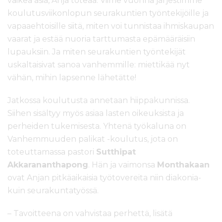
vaikea asia, Anja toteaa. Viime vuonna järjestimme
koulutusviikonlopun seurakuntien työntekijöille ja
vapaaehtoisille siitä, miten voi tunnistaa ihmiskaupan
vaarat ja estää nuoria tarttumasta epämääräisiin
lupauksiin. Ja miten seurakuntien työntekijät
uskaltaisivat sanoa vanhemmille: miettikää nyt
vähän, mihin lapsenne lähetätte!
Jatkossa koulutusta annetaan hiippakunnissa.
Siihen sisältyy myös asiaa lasten oikeuksista ja
perheiden tukemisesta. Yhtenä työkaluna on
Vanhemmuuden palikat -koulutus, jota on
toteuttamassa pastori
Sutthipat
Akkarananthapong
. Hän ja vaimonsa
Monthakaan
ovat Anjan pitkäaikaisia työtovereita niin diakonia-
kuin seurakuntatyössä.
– Tavoitteena on vahvistaa perhettä, lisätä