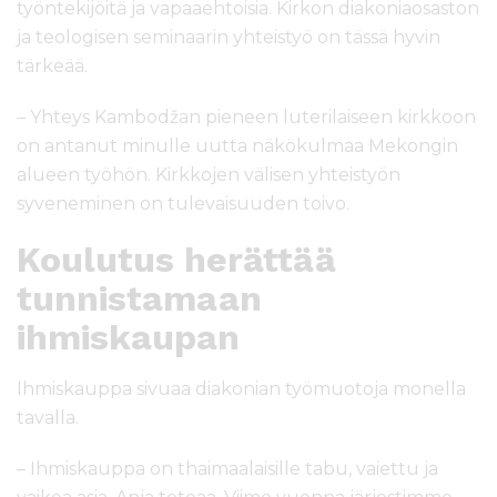
työntekijöitä ja vapaaehtoisia. Kirkon diakoniaosaston
ja teologisen seminaarin yhteistyö on tässä hyvin
tärkeää.
– Yhteys Kambodžan pieneen luterilaiseen kirkkoon
on antanut minulle uutta näkökulmaa Mekongin
alueen työhön. Kirkkojen välisen yhteistyön
syveneminen on tulevaisuuden toivo.
Koulutus herättää
tunnistamaan
ihmiskaupan
Ihmiskauppa sivuaa diakonian työmuotoja monella
tavalla.
– Ihmiskauppa on thaimaalaisille tabu, vaiettu ja