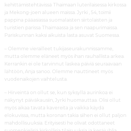
kehittämistehtävissä Thaimaan luterilaisessa kirkossa
ja Mekong-joen alueen maissa. Jyrki , 54, toimii
pappina pääasiassa suomalaisten siirtolaisten ja
turistien parissa Thaimaassa ja sen naapurimaissa.
Pariskunnan kaksi aikuista lasta asuvat Suomessa.
– Olemme vierailleet tukijaseurakunnissamme,
mutta olemme eläneet myös ihan rauhallista arkea.
Kerrankin ei ole tarvinnut laskea päiviä seuraavaan
lähtöön, Anja sanoo. Olemme nauttineet myös
vuodenaikojen vaihtelusta.
– Hirveintä on ollut se, kun syksyllä aurinkoa ei
näkynyt päiväkausiin, Jyrki huomauttaa. Olisi ollut
myös aikaa tavata kavereita ja vaikka käydä
elokuvissa, mutta koronan takia siihen ei ollut paljon
mahdollisuuksia. Erityisesti he olivat odottaneet
suomenkielisiä kirkollisia tilaisuuksia ja kesäjuhlia.