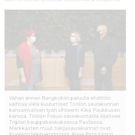
Vähän ennen Bangkokiin paluuta ehdittiin
vaihtaa vielä kuulumiset Töölön seurakunnan
kansainvälisen työn sihteerin Kika Paukkusen
kanssa. Töölön Fokus-seurakuntatila sijaitsee
Triplan kauppakeskuksessa Pasilassa.
Markkasten muut tukijaseurakunnat ovat
Kuopion hiippakunnassa. Kuva Pirre Saario