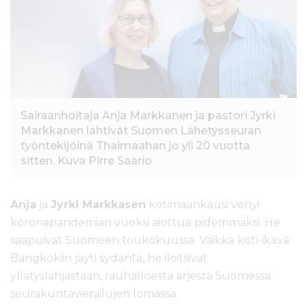
l
t
ö
ö
n
Sairaanhoitaja Anja Markkanen ja pastori Jyrki
Markkanen lähtivät Suomen Lähetysseuran
työntekijöinä Thaimaahan jo yli 20 vuotta
sitten. Kuva Pirre Saario
Anja
ja
Jyrki Markkasen
kotimaankausi venyi
koronapandemian vuoksi aiottua pidemmäksi. He
saapuivat Suomeen toukokuussa. Vaikka koti-ikävä
Bangkokiin jäyti sydäntä, he iloitsivat
yllätyslahjastaan, rauhallisesta arjesta Suomessa
seurakuntavierailujen lomassa.