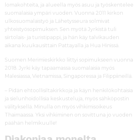
lomakohteita, ja alueella myös asuu ja työskentelee
suomalaisia ympäri vuoden. Vuonna 2011 kirkon
ulkosuomalaistyö ja Lähetysseura solmivat
yhteistyösopimuksen. Sen myötä Jyrkistä tuli
siirtolais- ja turistipappi, ja hän käy talvikauden
aikana kuukausittain Pattayalla ja Hua Hinissä.
Suomen Merimieskirkko liittyi sopimukseen vuonna
2018. Jyrki käy tapaamassa suomalaisia myös
Malesiassa, Vietnamissa, Singaporessa ja Filippiineillä.
– Pidän ehtoollisiltakirkkoja ja käyn henkilökohtaisia
ja sielunhoidollisia keskusteluja, myös sähköpostin
välityksellä. Minulla on myös vihkimisoikeus
Thaimaassa. Yksi vihkiminen on sovittuna jo vuoden
päähän helmikuulle!
Diakoniaa monelta