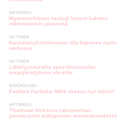
ARTIKKELI
Myanmarilainen teologi kasvoi kahden
vähemmistön jäsenenä
UUTINEN
Kansalaisyhteiskunnan tila kapenee myös
verkossa
UUTINEN
Lähetysseuralta apua Venezuelan
maanjäristyksen uhreille
NÄKÖKULMA
Pauliina Parhiala: Mitä Jeesus nyt tekisi?
ARTIKKELI
Thaimaan kirkossa rakennetaan
ymmärrystä sukupuolen moninaisuudesta