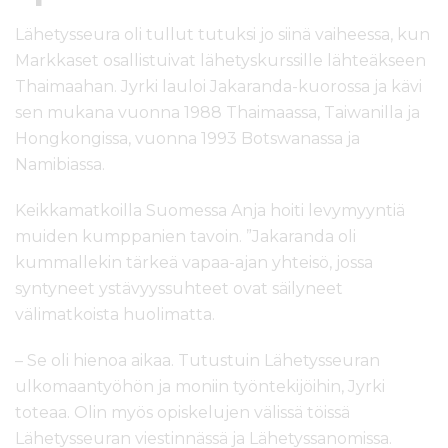
Lähetysseura oli tullut tutuksi jo siinä vaiheessa, kun
Markkaset osallistuivat lähetyskurssille lähteäkseen
Thaimaahan. Jyrki lauloi Jakaranda-kuorossa ja kävi
sen mukana vuonna 1988 Thaimaassa, Taiwanilla ja
Hongkongissa, vuonna 1993 Botswanassa ja
Namibiassa.
Keikkamatkoilla Suomessa Anja hoiti levymyyntiä
muiden kumppanien tavoin. ”Jakaranda oli
kummallekin tärkeä vapaa-ajan yhteisö, jossa
syntyneet ystävyyssuhteet ovat säilyneet
välimatkoista huolimatta.
– Se oli hienoa aikaa. Tutustuin Lähetysseuran
ulkomaantyöhön ja moniin työntekijöihin, Jyrki
toteaa. Olin myös opiskelujen välissä töissä
Lähetysseuran viestinnässä ja Lähetyssanomissa.