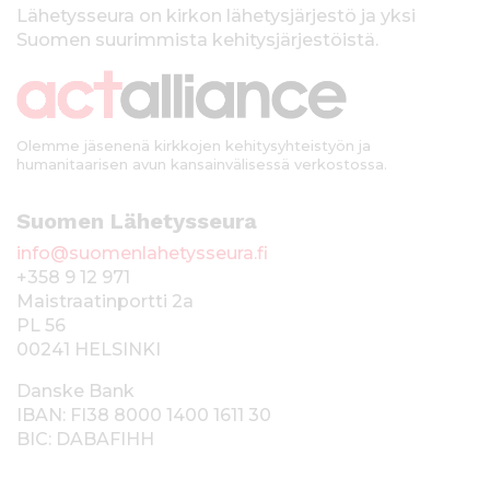
k
Lähetysseura on kirkon lähetysjärjestö ja yksi
Suomen suurimmista kehitysjärjestöistä.
k
i
Olemme jäsenenä kirkkojen kehitysyhteistyön ja
humanitaarisen avun kansainvälisessä verkostossa.
Suomen Lähetysseura
info@suomenlahetysseura.fi
+358 9 12 971
Maistraatinportti 2a
PL 56
00241 HELSINKI
Danske Bank
IBAN: FI38 8000 1400 1611 30
BIC: DABAFIHH