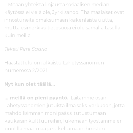
– Mitään yhteistä linjausta sosiaalisen median
käytössä ei vielä ole, Jyrki sanoo. Thaimaalaiset ovat
innostuneita omaksumaan kaikenlaista uutta,
mutta esimerkiksi tietosuoja ei ole samalla tasolla
kuin meillä.
Teksti Pirre Saario
Haastattelu on julkaistu Lähetyssanomien
numerossa 2/2021
Nyt kun olet täällä…
… meillä on pieni pyyntö.
Laitamme osan
Lähetyssanomien jutuista ilmaiseksi verkkoon, jotta
mahdollisimman moni pääsisi tutustumaan
kaukaisiin kulttuureihin, lukemaan työstämme eri
puolilla maailmaa ja sukeltamaan ihmisten