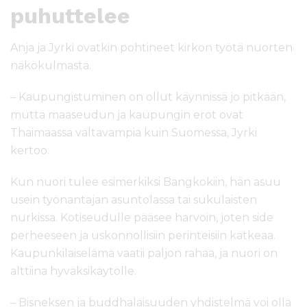
puhuttelee
Anja ja Jyrki ovatkin pohtineet kirkon työtä nuorten
näkökulmasta.
– Kaupungistuminen on ollut käynnissä jo pitkään,
mutta maaseudun ja kaupungin erot ovat
Thaimaassa valtavampia kuin Suomessa, Jyrki
kertoo.
Kun nuori tulee esimerkiksi Bangkokiin, hän asuu
usein työnantajan asuntolassa tai sukulaisten
nurkissa. Kotiseudulle pääsee harvoin, joten side
perheeseen ja uskonnollisiin perinteisiin katkeaa.
Kaupunkilaiselämä vaatii paljon rahaa, ja nuori on
alttiina hyväksikäytölle.
– Bisneksen ja buddhalaisuuden yhdistelmä voi olla