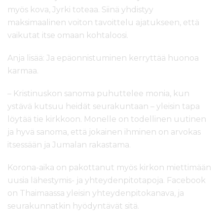
myös kova, Jyrki toteaa. Siinä yhdistyy
maksimaalinen voiton tavoittelu ajatukseen, että
vaikutat itse omaan kohtaloosi.
Anja lisää: Ja epäonnistuminen kerryttää huonoa
karmaa.
– Kristinuskon sanoma puhuttelee monia, kun
ystävä kutsuu heidät seurakuntaan – yleisin tapa
löytää tie kirkkoon. Monelle on todellinen uutinen
ja hyvä sanoma, että jokainen ihminen on arvokas
itsessään ja Jumalan rakastama.
Korona-aika on pakottanut myös kirkon miettimään
uusia lähestymis- ja yhteydenpitotapoja. Facebook
on Thaimaassa yleisin yhteydenpitokanava, ja
seurakunnatkin hyödyntävät sitä.