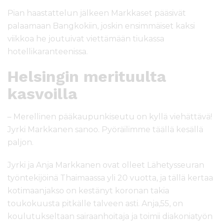
Pian haastattelun jälkeen Markkaset pääsivät
palaamaan Bangkokiin, joskin ensimmäiset kaksi
viikkoa he joutuivat viettämään tiukassa
hotellikaranteenissa.
Helsingin merituulta
kasvoilla
– Merellinen pääkaupunkiseutu on kyllä viehättävä!
Jyrki Markkanen sanoo. Pyöräilimme täällä kesällä
paljon.
Jyrki ja Anja Markkanen ovat olleet Lähetysseuran
työntekijöinä Thaimaassa yli 20 vuotta, ja tällä kertaa
kotimaanjakso on kestänyt koronan takia
toukokuusta pitkälle talveen asti. Anja,55, on
koulutukseltaan sairaanhoitaja ja toimii diakoniatyön