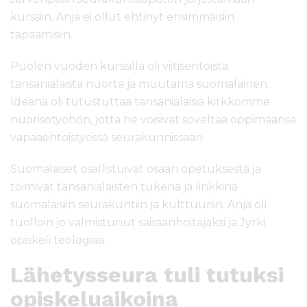
kurssiin. Anja ei ollut ehtinyt ensimmäisiin
tapaamisiin.
Puolen vuoden kurssilla oli viitisentoista
tansanialaista nuorta ja muutama suomalainen.
Ideana oli tutustuttaa tansanialaisia kirkkomme
nuorisotyöhön, jotta he voisivat soveltaa oppimaansa
vapaaehtoistyössä seurakunnissaan.
Suomalaiset osallistuivat osaan opetuksesta ja
toimivat tansanialaisten tukena ja linkkinä
suomalaisiin seurakuntiin ja kulttuuriin. Anja oli
tuolloin jo valmistunut sairaanhoitajaksi ja Jyrki
opiskeli teologiaa.
Lähetysseura tuli tutuksi
opiskeluaikoina