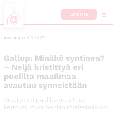
Lahjoita
S
S
i
i
i
i
ARTIKKELI
8.9.2023
r
r
r
r
y
y
s
a
Gallup: Minäkö syntinen?
u
l
– Neljä kristittyä eri
o
a
r
p
puolilta maailmaa
a
a
a
l
avautuu synneistään
n
k
s
k
Kristityt eri puolilta maailmaa
i
i
s
i
kertovat, mikä heidän mielestään on
ä
n