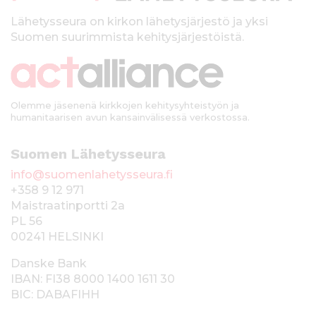
l
k
Lähetysseura on kirkon lähetysjärjestö ja yksi
Suomen suurimmista kehitysjärjestöistä.
k
i
Olemme jäsenenä kirkkojen kehitysyhteistyön ja
humanitaarisen avun kansainvälisessä verkostossa.
Suomen Lähetysseura
info@suomenlahetysseura.fi
+358 9 12 971
Maistraatinportti 2a
PL 56
00241 HELSINKI
Danske Bank
IBAN: FI38 8000 1400 1611 30
BIC: DABAFIHH