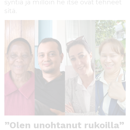
syntiä ja milloin he itse ovat tehneet
l
t
sitä.
ö
ö
n
”Olen unohtanut rukoilla”