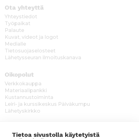
Ota yhteyttä
Yhteystiedot
Työpaikat
Palaute
Kuvat, videot ja logot
Medialle
Tietosuojaselosteet
Lähetysseuran ilmoituskanava
Oikopolut
Verkkokauppa
Materiaalipankki
Kustannustoiminta
Leiri- ja kurssikeskus Päiväkumpu
Lähetyskirkko
Tietoa sivustolla käytetyistä