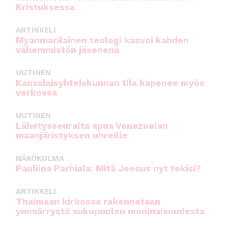
Kristuksessa
ARTIKKELI
Myanmarilainen teologi kasvoi kahden
vähemmistön jäsenenä
UUTINEN
Kansalaisyhteiskunnan tila kapenee myös
verkossa
UUTINEN
Lähetysseuralta apua Venezuelan
maanjäristyksen uhreille
NÄKÖKULMA
Pauliina Parhiala: Mitä Jeesus nyt tekisi?
ARTIKKELI
Thaimaan kirkossa rakennetaan
ymmärrystä sukupuolen moninaisuudesta