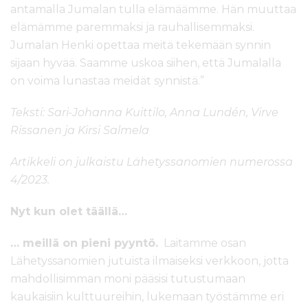
antamalla Jumalan tulla elämäämme. Hän muuttaa
elämämme paremmaksi ja rauhallisemmaksi.
Jumalan Henki opettaa meitä tekemään synnin
sijaan hyvää. Saamme uskoa siihen, että Jumalalla
on voima lunastaa meidät synnistä.”
Teksti: Sari-Johanna Kuittilo, Anna Lundén, Virve
Rissanen ja Kirsi Salmela
Artikkeli on julkaistu Lähetyssanomien numerossa
4/2023.
Nyt kun olet täällä…
… meillä on pieni pyyntö.
Laitamme osan
Lähetyssanomien jutuista ilmaiseksi verkkoon, jotta
mahdollisimman moni pääsisi tutustumaan
kaukaisiin kulttuureihin, lukemaan työstämme eri