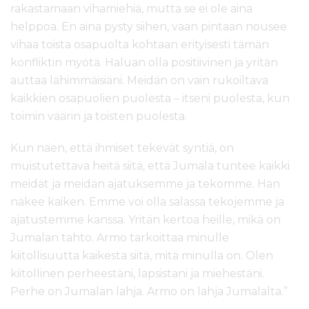
rakastamaan vihamiehiä, mutta se ei ole aina
helppoa. En aina pysty siihen, vaan pintaan nousee
vihaa toista osapuolta kohtaan erityisesti tämän
konfliktin myötä. Haluan olla positiivinen ja yritän
auttaa lähimmäisiäni. Meidän on vain rukoiltava
kaikkien osapuolien puolesta – itseni puolesta, kun
toimin väärin ja toisten puolesta.
Kun näen, että ihmiset tekevät syntiä, on
muistutettava heitä siitä, että Jumala tuntee kaikki
meidät ja meidän ajatuksemme ja tekomme. Hän
näkee kaiken. Emme voi olla salassa tekojemme ja
ajatustemme kanssa. Yritän kertoa heille, mikä on
Jumalan tahto. Armo tarkoittaa minulle
kiitollisuutta kaikesta siitä, mitä minulla on. Olen
kiitollinen perheestäni, lapsistani ja miehestäni.
Perhe on Jumalan lahja. Armo on lahja Jumalalta.”