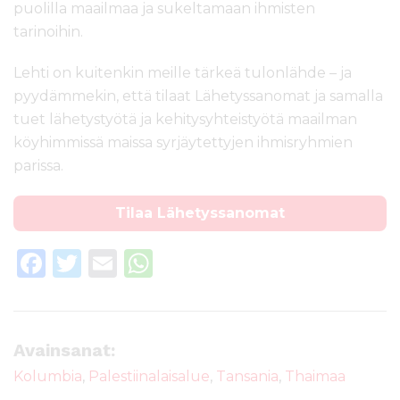
puolilla maailmaa ja sukeltamaan ihmisten
tarinoihin.
Lehti on kuitenkin meille tärkeä tulonlähde – ja
pyydämmekin, että tilaat Lähetyssanomat ja samalla
tuet lähetystyötä ja kehitysyhteistyötä maailman
köyhimmissä maissa syrjäytettyjen ihmisryhmien
parissa.
Tilaa Lähetyssanomat
F
T
E
W
a
w
m
h
c
it
ai
a
e
te
l
ts
Avainsanat:
b
r
A
Kolumbia
,
Palestiinalaisalue
,
Tansania
,
Thaimaa