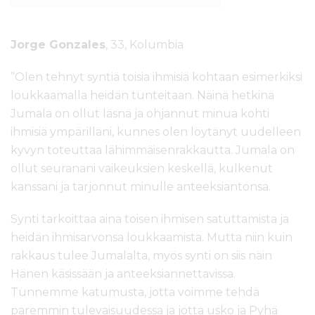
Jorge Gonzales
, 33, Kolumbia
”Olen tehnyt syntiä toisia ihmisiä kohtaan esimerkiksi
loukkaamalla heidän tunteitaan. Näinä hetkinä
Jumala on ollut läsnä ja ohjannut minua kohti
ihmisiä ympärilläni, kunnes olen löytänyt uudelleen
kyvyn toteuttaa lähimmäisenrakkautta. Jumala on
ollut seuranani vaikeuksien keskellä, kulkenut
kanssani ja tarjonnut minulle anteeksiantonsa.
Synti tarkoittaa aina toisen ihmisen satuttamista ja
heidän ihmisarvonsa loukkaamista. Mutta niin kuin
rakkaus tulee Jumalalta, myös synti on siis näin
Hänen käsissään ja anteeksiannettavissa.
Tunnemme katumusta, jotta voimme tehdä
paremmin tulevaisuudessa ja jotta usko ja Pyhä