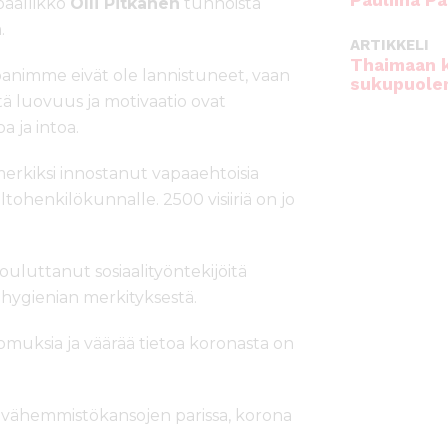
Pauliina Pa
päällikkö
Olli Pitkänen
tunnoista
.
ARTIKKELI
Thaimaan 
panimme eivät ole lannistuneet, vaan
sukupuole
tä luovuus ja motivaatio ovat
a ja intoa.
merkiksi innostanut vapaaehtoisia
tohenkilökunnalle. 2500 visiiriä on jo
luttanut sosiaalityöntekijöitä
 hygienian merkityksestä.
komuksia ja väärää tietoa koronasta on
aa vähemmistökansojen parissa, korona