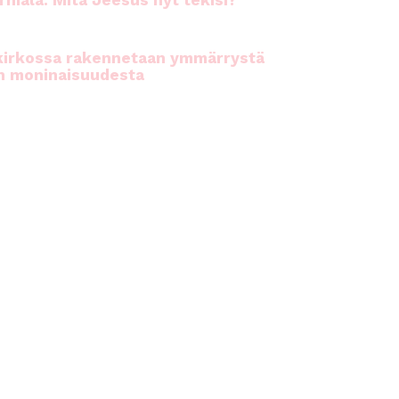
rhiala: Mitä Jeesus nyt tekisi?
kirkossa rakennetaan ymmärrystä
n moninaisuudesta