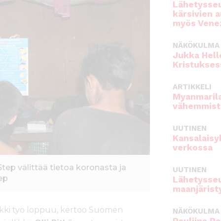
Lähetysseu
kärsivien 
myös Venez
NÄKÖKULMA
Jukka Hell
Kristukses
ARTIKKELI
Myanmarila
vähemmist
UUTINEN
Kansalaisy
verkossa
tep välittää tietoa koronasta ja
UUTINEN
ep
Lähetysseu
maanjärist
aikki työ loppuu, kertoo Suomen
NÄKÖKULMA