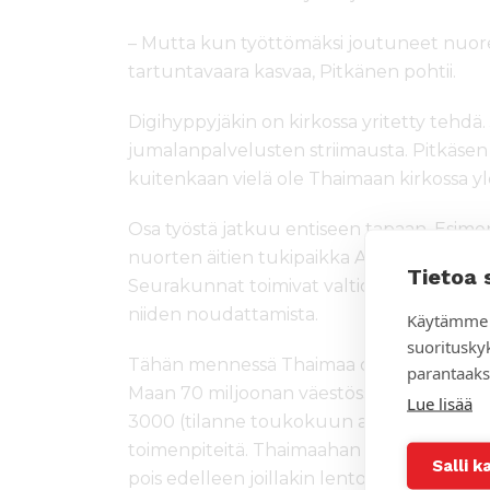
– Mutta kun työttömäksi joutuneet nuore
tartuntavaara kasvaa, Pitkänen pohtii.
Digihyppyjäkin on kirkossa yritetty tehdä.
jumalanpalvelusten striimausta. Pitkäsen
kuitenkaan vielä ole Thaimaan kirkossa yle
Osa työstä jatkuu entiseen tapaan. Esimer
nuorten äitien tukipaikka Armon koti toim
Tietoa 
Seurakunnat toimivat valtion antamien sä
niiden noudattamista.
Käytämme 
suoritusky
Tähän mennessä Thaimaa on säästynyt ko
parantaaks
Maan 70 miljoonan väestössä koronakuolem
Lue lisää
3000 (tilanne toukokuun alussa). Maa saa 
toimenpiteitä. Thaimaahan ei pääse lentä
Salli k
pois edelleen joillakin lentoyhtiöillä.