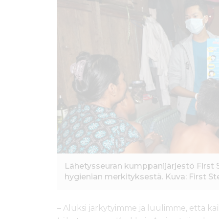
ö
n
Lähetysseuran kumppanijärjestö First S
hygienian merkityksestä. Kuva: First St
– Aluksi järkytyimme ja luulimme, että k