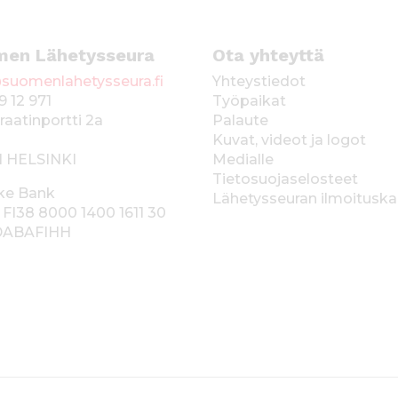
men Lähetysseura
Ota yhteyttä
suomenlahetysseura.fi
Yhteystiedot
9 12 971
Työpaikat
raatinportti 2a
Palaute
Kuvat, videot ja logot
1 HELSINKI
Medialle
Tietosuojaselosteet
ke Bank
Lähetysseuran ilmoitusk
 FI38 8000 1400 1611 30
 DABAFIHH