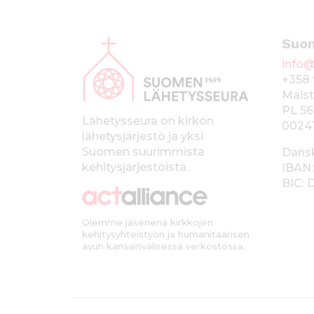
A
Suo
l
info@
a
+358 
p
Maist
PL 56
a
Lähetysseura on kirkon
0024
lähetysjärjestö ja yksi
l
Suomen suurimmista
Dans
k
kehitysjärjestöistä.
IBAN:
BIC:
k
i
Olemme jäsenenä kirkkojen
kehitysyhteistyön ja humanitaarisen
avun kansainvälisessä verkostossa.