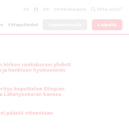
SV
FI
EN
Verkkokauppa
Mitä etsit?
an
Yhteystiedot
Seurakunnalle
Lahjoita
 kirkon ruokakurssi yhdisti
n ja henkisen hyvinvoinnin
ritys koputtelee Etiopian
a Lähetysseuran kanssa
ei päästä otteestaan