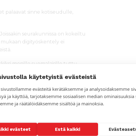
t palaavat sinne kotiseudulle,
 Joissakin seurakunnissa on kokeiltu
 mukaan digityöskentely ei
istä.
kiksi monille suomalaisille tuttu
ii normaalisti Bangkokissa.
sivustolla käytetyistä evästeistä
ännösten ehdoilla ja virkavalta seuraa
sivustollamme evästeitä kerätäksemme ja analysoidaksemme si
kyä ja käyttöä, tarjotaksemme sosiaalisen median ominaisuuksia
ronan leviämiseltä ihmeen hyvin.
emme ja räätälöidäksemme sisältöä ja mainoksia.
ia on alle sata ja tartuntoja alle
kiittää onnistumisesta tiukkoja
mään ulkomailta, mutta sieltä pääsee
aikki evästeet
Estä kaikki
Evästeaset