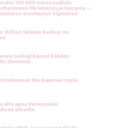
ralta 100 000 euroa sodista
auttamiseen Ukrainassa ja Gazassa –
uelassa avustustyö käynnissä
e: Kirkon tärkein keskus on
sa
inen teologi kasvoi kahden
ön jäsenenä
hteiskunnan tila kapenee myös
ralta apua Venezuelan
yksen uhreille