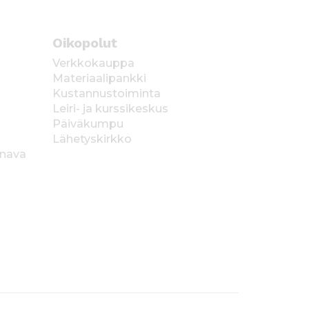
Oikopolut
Verkkokauppa
Materiaalipankki
Kustannustoiminta
Leiri- ja kurssikeskus
Päiväkumpu
Lähetyskirkko
anava