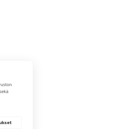
vuston
 sekä
ukset