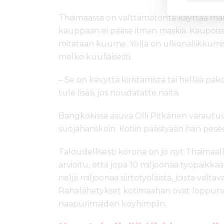
Thaimaassa on välttämätöntä käyttää mask
kauppaan ei pääse ilman maskia. Kaupoissa, 
mitataan kuume. Yöllä on ulkonaliikkumisk
melko kuuliaisesti.
– Se on kevyttä kiristämistä tai hellää pako
tule lisää, jos noudatatte näitä.
Bangkokissa asuva Olli Pitkänen varautuu
suojahanskoin. Kotiin päästyään hän pesee
Taloudellisesti korona on jo nyt Thaimaal
arvioitu, että jopa 10 miljoonaa työpaikk
neljä miljoonaa siirtotyöläistä, joista val
Rahalähetykset kotimaahan ovat loppunee
naapurimaiden köyhimpiin.