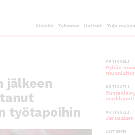
Meistä
Työmme
Uutiset
Tule muka
ARTIKKELI
Pyhän maan
ruuanlaito
 jälkeen
ARTIKKELI
Suomalaisy
stanut
markkinoit
in työtapoihin
ARTIKKELI
Jerusalem 
UUTINEN