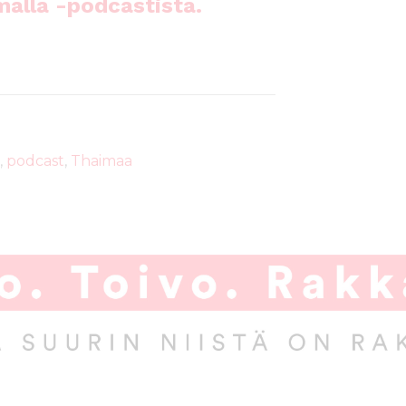
malla -podcastista.
,
podcast
,
Thaimaa