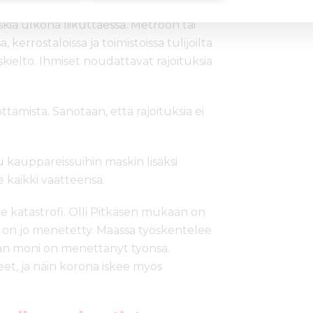
ia ulkona liikuttaessa. Metroon tai
kerrostaloissa ja toimistoissa tulijoilta
ielto. Ihmiset noudattavat rajoituksia
ttamista. Sanotaan, että rajoituksia ei
 kauppareissuihin maskin lisäksi
 kaikki vaatteensa.
le katastrofi. Olli Pitkäsen mukaan on
aa on jo menetetty. Maassa työskentelee
tavan moni on menettänyt työnsä.
t, ja näin korona iskee myös