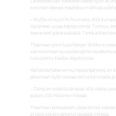
Lähetysseuran Kaakkois-Aasian työn alue
koronan iskiessä maaliskuun alkupuolella
– Mutta oli suuri ilo huomata, että kump
löytäneet uusia tapoja toimia. Tuntuu, et
kasvaneet päivä päivältä. Tämä antaa toivo
Thaimaan pieni luterilainen kirkko on esi
valmistamaan suojavisiirejä terveydenhuol
luovutettu heidän käyttöönsä.
Kambodzhalainen kumppanijärjestö on kou
jakamaan kyliin oikeaa tietoa koronasta ja
– Tämä on todella tärkeää, sillä vääriä us
paljon, Olli Pitkänen toteaa.
Thaimaan pohjoisosiin, jossa kirkko kasv
ei vielä ole ennättänyt laajassa mitassa.