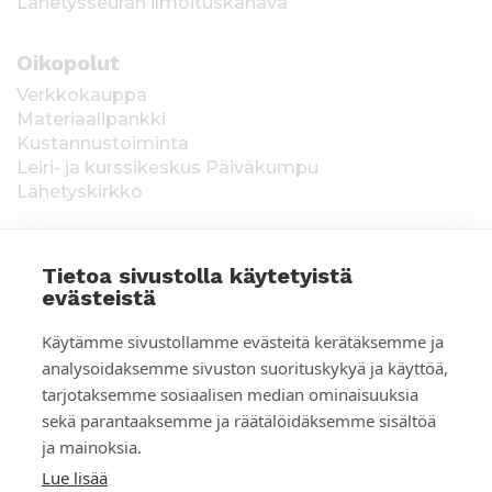
Lähetysseuran ilmoituskanava
Oikopolut
Verkkokauppa
Materiaalipankki
Kustannustoiminta
Leiri- ja kurssikeskus Päiväkumpu
Lähetyskirkko
Tietoa sivustolla käytetyistä
evästeistä
T
Keräysluvat:
Manner-Suomi RA/2020/1538,
Käytämme sivustollamme evästeitä kerätäksemme ja
voimassa toistaiseksi 1.1.2021 alkaen, myönnetty
i
analysoidaksemme sivuston suorituskykyä ja käyttöä,
1.12.2020, Poliisihallitus. Ahvenanmaa ÅLR
tarjotaksemme sosiaalisen median ominaisuuksia
e
2025/5437, voimassa 1.1.–31.12.2026, myönnetty
28.8.2025 Ahvenanmaan maakuntahallitus. Kerätyt
sekä parantaaksemme ja räätälöidäksemme sisältöä
d
varat käytetään Suomen Lähetysseuran
ja mainoksia.
ulkomaantyöhön. Lahjoittajan tiedot tallennetaan
o
Lue lisää
Suomen Lähetysseuran yhteystietorekisteriin. Lue