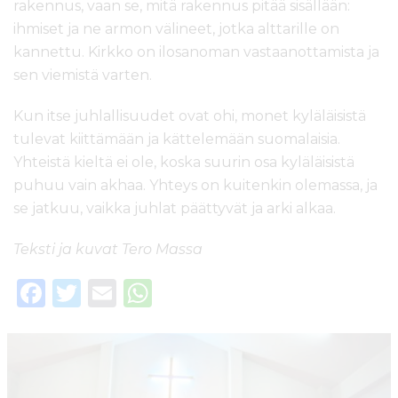
rakennus, vaan se, mitä rakennus pitää sisällään:
ihmiset ja ne armon välineet, jotka alttarille on
kannettu. Kirkko on ilosanoman vastaanottamista ja
sen viemistä varten.
Kun itse juhlallisuudet ovat ohi, monet kyläläisistä
tulevat kiittämään ja kättelemään suomalaisia.
Yhteistä kieltä ei ole, koska suurin osa kyläläisistä
puhuu vain akhaa. Yhteys on kuitenkin olemassa, ja
se jatkuu, vaikka juhlat päättyvät ja arki alkaa.
Teksti ja kuvat Tero Massa
F
T
E
W
a
w
m
h
c
it
ai
a
e
te
l
ts