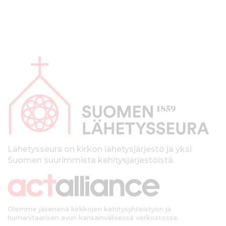
A
l
a
p
a
l
k
Lähetysseura on kirkon lähetysjärjestö ja yksi
Suomen suurimmista kehitysjärjestöistä.
k
i
Olemme jäsenenä kirkkojen kehitysyhteistyön ja
humanitaarisen avun kansainvälisessä verkostossa.