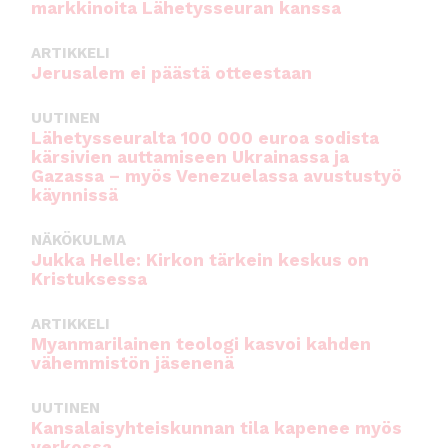
markkinoita Lähetysseuran kanssa
ARTIKKELI
Jerusalem ei päästä otteestaan
UUTINEN
Lähetysseuralta 100 000 euroa sodista
kärsivien auttamiseen Ukrainassa ja
Gazassa – myös Venezuelassa avustustyö
käynnissä
NÄKÖKULMA
Jukka Helle: Kirkon tärkein keskus on
Kristuksessa
ARTIKKELI
Myanmarilainen teologi kasvoi kahden
vähemmistön jäsenenä
UUTINEN
Kansalaisyhteiskunnan tila kapenee myös
verkossa