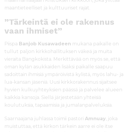
maailmanlaajaan Kristuksen kirkkoon, joka ylittää
maantieteelliset ja kulttuuriset rajat.
”Tärkeintä ei ole rakennus
vaan ihmiset”
Piispa
Banjob Kusawadeen
mukana paikalle on
tullut paljon kirkkohallituksen väkeä ja muita
vieraita Bangkokista. Merkittävää on myös se, että
oman kylän asukkaiden lisäksi paikalle saapuu
sadoittain ihmisiä ympäröivistä kylistä, myös lahu- ja
lua-kansan jäseniä. Uusi kirkkorakennus sijaitsee
hyvien kulkuyhteyksien päässä ja palvelee alueen
kaikkia kansoja. Siellä järjestetään yhteisiä
koulutuksia, tapaamisia ja jumalanpalveluksia.
Saarnaajana juhlassa toimii pastori
Amnuay
, joka
muistuttaa, että kirkon tärkein aarre ei ole itse