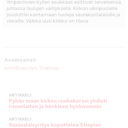
Ympäröivien kylien asukkaat esittivät terveisensä
juhlassa laulujen välityksellä. Kirkon ulkopuolelle
jouduttiin kantamaan tuoleja seurakuntalaisille ja
vieraille. Vaikka uusi kirkko on tilava
Avainsanat:
kirkollinen työ
,
Thaimaa
ARTIKKELI
Pyhän maan kirkon ruokakurssi yhdisti
ruuanlaiton ja henkisen hyvinvoinnin
ARTIKKELI
Suomalaisyritys koputtelee Etiopian