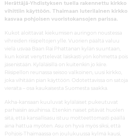
Herättäjä-Yhdistyksen tuella rakennettu kirkko
vihittiin käyttöön. Thaimaan luterilainen kirkko
kasvaa pohjoisen vuoristokansojen parissa.
Kukot aloittavat kiekumisen auringon noustessa
vihreiden riisipeltojen ylle. Vuorien päältä valuu
vielä usvaa Baan Rai Phattanan kylän suuntaan,
kun koirat venyttelevät laiskasti yön kohmetta pois
jäsenistään. Kyläläisillä on kuitenkin jo kiire.
Riisipellon reunassa seisoo valkoinen, uusi kirkko,
joka vihitään pian käyttöön. Odotettavissa on satoja
vieraita – osa kaukaisesta Suomesta saakka.
Akha-kansaan kuuluvat kyläläiset pukeutuvat
parhaisiin asuihinsa. Etenkin naiset pitävät huolen
siitä, että kansallisasu istuu moitteettomasti päällä
aina hattua myöten. Asu on hyvä myös siksi, että
Pohjois-Thaimaassa on joulukuussa kylmä kausi,