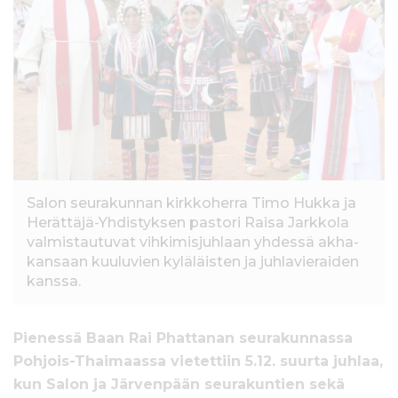
l
t
ö
ö
n
Salon seurakunnan kirkkoherra Timo Hukka ja
Herättäjä-Yhdistyksen pastori Raisa Jarkkola
valmistautuvat vihkimisjuhlaan yhdessä akha-
kansaan kuuluvien kyläläisten ja juhlavieraiden
kanssa.
Pienessä Baan Rai Phattanan seurakunnassa
Pohjois-Thaimaassa vietettiin 5.12. suurta juhlaa,
kun Salon ja Järvenpään seurakuntien sekä