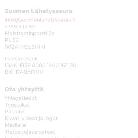
Suomen Lähetysseura
info@suomenlahetysseura.fi
+358 9 12 971
Maistraatinportti 2a
PL 56
00241 HELSINKI
Danske Bank
IBAN: FI38 8000 1400 1611 30
BIC: DABAFIHH
Ota yhteyttä
Yhteystiedot
Työpaikat
Palaute
Kuvat, videot ja logot
Medialle
Tietosuojaselosteet