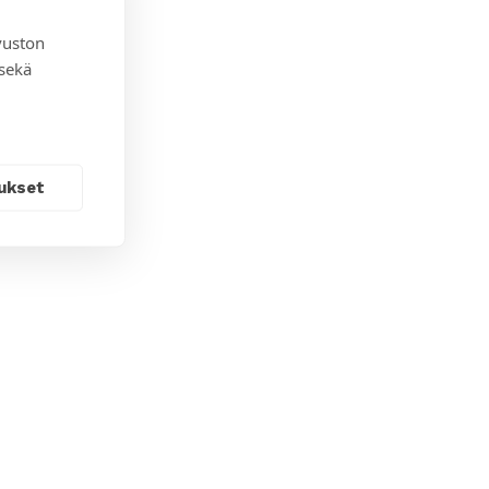
vuston
 sekä
ukset