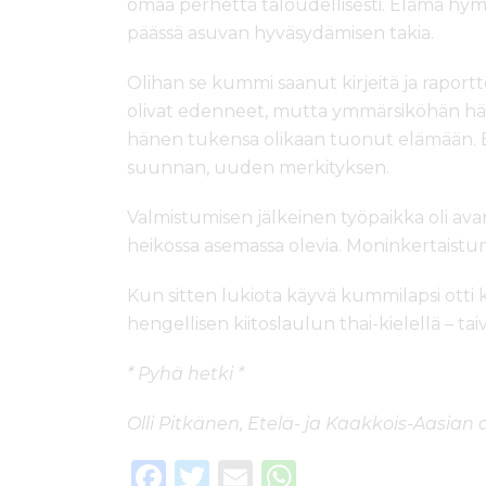
omaa perhettä taloudellisesti. Elämä hym
päässä asuvan hyväsydämisen takia.
Olihan se kummi saanut kirjeitä ja raportt
olivat edenneet, mutta ymmärsiköhän hä
hänen tukensa olikaan tuonut elämään. El
suunnan, uuden merkityksen.
Valmistumisen jälkeinen työpaikka oli av
heikossa asemassa olevia. Moninkertaistu
Kun sitten lukiota käyvä kummilapsi otti k
hengellisen kiitoslaulun thai-kielellä – ta
* Pyhä hetki *
Olli Pitkänen, Etelä- ja Kaakkois-Aasian 
F
T
E
W