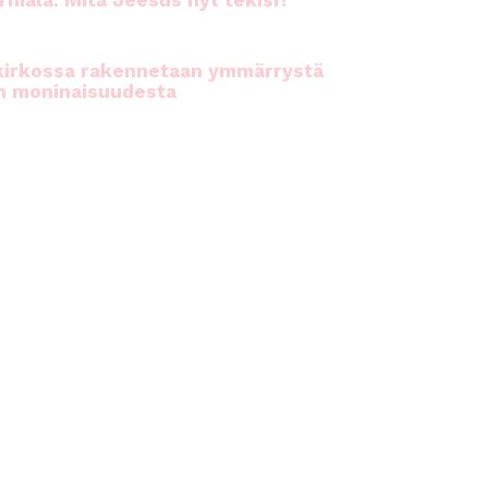
rhiala: Mitä Jeesus nyt tekisi?
kirkossa rakennetaan ymmärrystä
n moninaisuudesta