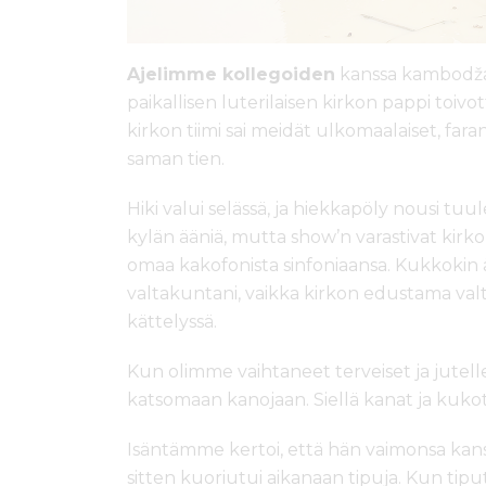
Ajelimme kollegoiden
kanssa kambodžal
paikallisen luterilaisen kirkon pappi toivo
kirkon tiimi sai meidät ulkomaalaiset, fa
saman tien.
Hiki valui selässä, ja hiekkapöly nousi t
kylän ääniä, mutta show’n varastivat kirko
omaa kakofonista sinfoniaansa. Kukkokin 
valtakuntani, vaikka kirkon edustama valta
kättelyssä.
Kun olimme vaihtaneet terveiset ja jutelle
katsomaan kanojaan. Siellä kanat ja kukot
Isäntämme kertoi, että hän vaimonsa kanss
sitten kuoriutui aikanaan tipuja. Kun tiput 