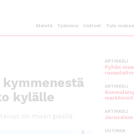
Meistä
Työmme
Uutiset
Tule muka
ARTIKKELI
Pyhän maan
ruuanlaito
n kymmenestä
ARTIKKELI
Suomalaisy
ko kylälle
markkinoit
ARTIKKELI
 taivas on maan päällä.
Jerusalem 
UUTINEN