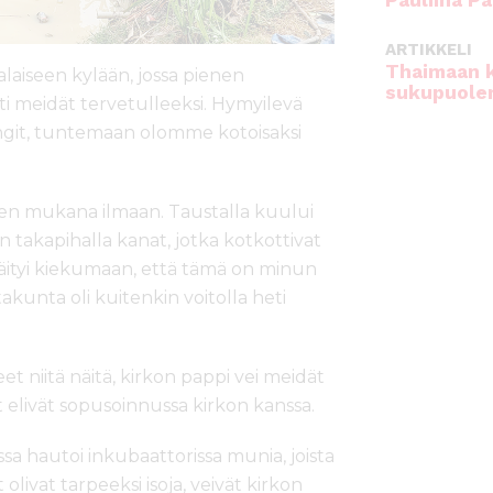
Pauliina Pa
ARTIKKELI
Thaimaan 
aiseen kylään, jossa pienen
sukupuole
tti meidät tervetulleeksi. Hymyilevä
rangit, tuntemaan olomme kotoisaksi
uulen mukana ilmaan. Taustalla kuului
n takapihalla kanat, jotka kotkottivat
äityi kiekumaan, että tämä on minun
kunta oli kuitenkin voitolla heti
et niitä näitä, kirkon pappi vei meidät
 elivät sopusoinnussa kirkon kanssa.
a hautoi inkubaattorissa munia, joista
olivat tarpeeksi isoja, veivät kirkon