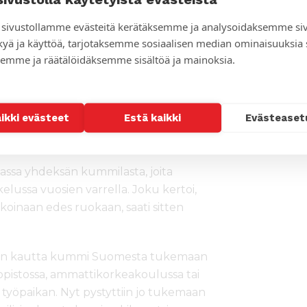
ja. Ei vain veden vihmomista ja
sivustollamme evästeitä kerätäksemme ja analysoidaksemme si
kyä ja käyttöä, tarjotaksemme sosiaalisen median ominaisuuksia
kon lattialla syömässä riisiä,
emme ja räätälöidäksemme sisältöä ja mainoksia.
ten kristittyjen kanssa, tuntui, että
aistui erityisen hyvältä. Vähän niin kuin
aikki evästeet
Estä kaikki
Evästeaset
sa yhdeksän kummilasta, joita
lussa vuosien varrella. Joku kertoi,
ikoinaan edes ruokaan, saati sitten
irkon kautta kummi Suomesta tukemaan
liopistossa, ammattikorkeakoulussa tai
ut työpaikan. Nyt pystyttiin jo tukemaan