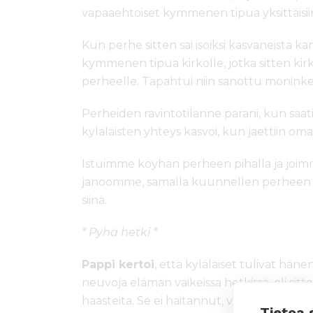
vapaaehtoiset kymmenen tipua yksittäisiin 
Kun perhe sitten sai isoiksi kasvaneista ka
kymmenen tipua kirkolle, jotka sitten kir
perheelle. Tapahtui niin sanottu moninke
Perheiden ravintotilanne parani, kun saati
kyläläisten yhteys kasvoi, kun jaettiin om
Istuimme köyhän perheen pihalla ja joi
janoomme, samalla kuunnellen perheen äidin
siinä.
* Pyhä hetki *
Pappi kertoi
, että kyläläiset tulivat hä
neuvoja elämän vaikeissa hetkissä, oli sitt
haasteita. Se ei haitannut, vaikka oltiin er
Tietoa 