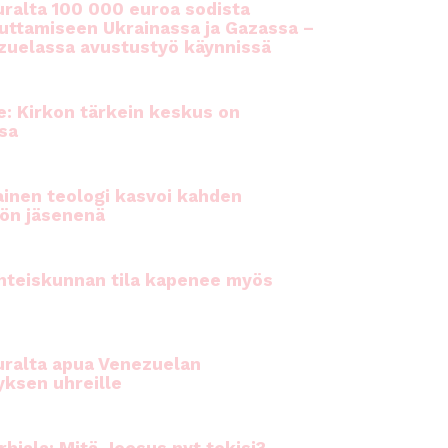
ralta 100 000 euroa sodista
auttamiseen Ukrainassa ja Gazassa –
uelassa avustustyö käynnissä
e: Kirkon tärkein keskus on
sa
inen teologi kasvoi kahden
ön jäsenenä
hteiskunnan tila kapenee myös
ralta apua Venezuelan
yksen uhreille