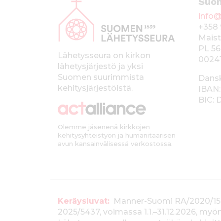
Suo
l
info@
a
+358 
p
Maist
PL 56
a
Lähetysseura on kirkon
0024
lähetysjärjestö ja yksi
l
Suomen suurimmista
Dans
k
kehitysjärjestöistä.
IBAN:
BIC:
k
i
Olemme jäsenenä kirkkojen
kehitysyhteistyön ja humanitaarisen
avun kansainvälisessä verkostossa.
T
Keräysluvat:
Manner-Suomi RA/2020/1538, 
2025/5437, voimassa 1.1.–31.12.2026, m