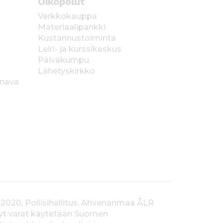
Oikopolut
Verkkokauppa
Materiaalipankki
Kustannustoiminta
Leiri- ja kurssikeskus
Päiväkumpu
Lähetyskirkko
anava
.2020, Poliisihallitus. Ahvenanmaa ÅLR
tyt varat käytetään Suomen