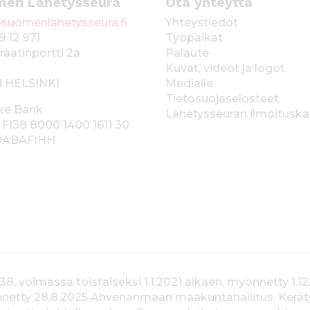
men Lähetysseura
Ota yhteyttä
suomenlahetysseura.fi
Yhteystiedot
9 12 971
Työpaikat
raatinportti 2a
Palaute
Kuvat, videot ja logot
1 HELSINKI
Medialle
Tietosuojaselosteet
ke Bank
Lähetysseuran ilmoitusk
 FI38 8000 1400 1611 30
 DABAFIHH
voimassa toistaiseksi 1.1.2021 alkaen, myönnetty 1.12
yönnetty 28.8.2025 Ahvenanmaan maakuntahallitus. Kerä