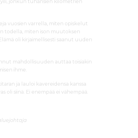
yili, jonkun tuhansien kilometrien
eja vuosien varrella, miten opiskelut
n todella, miten ison muutoksen
ämä oli kirjaimellisesti saanut uuden
annut mahdollisuuden auttaa toisiakin
misen ihme.
itaran ja lauloi kavereidensa kanssa
ivas oli siinä. Ei enempää ei vähempää.
aluejohtaja