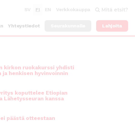
SV
FI
EN
Verkkokauppa
Mitä etsit?
an
Yhteystiedot
Seurakunnalle
Lahjoita
 kirkon ruokakurssi yhdisti
n ja henkisen hyvinvoinnin
ritys koputtelee Etiopian
a Lähetysseuran kanssa
ei päästä otteestaan