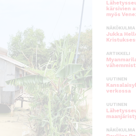
Lähetysseu
kärsivien 
myös Venez
NÄKÖKULMA
Jukka Hell
Kristukses
ARTIKKELI
Myanmarila
vähemmist
UUTINEN
Kansalaisy
verkossa
UUTINEN
Lähetysseu
maanjärist
NÄKÖKULMA