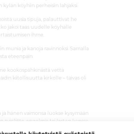
kylän köyhiin perheisiin lahjaksi.
noista uusia tipuja, palauttivat he
kko jakoi taas uudelle köyhälle
rtaistumisen ihme.
in munia ja kanoja ravinnoksi. Samalla
asta eteenpäin.
mme kookospähkinästä vettä
 kiitollisuutta kirkolle – taivas oli
nen ja hänen vaimonsa luokse kysymään
en avioliitto-ongelmia tai lasten kanssa
i uskontotaustaisia. Kristittyyn pappiin
sivustolla käytetyistä evästeistä