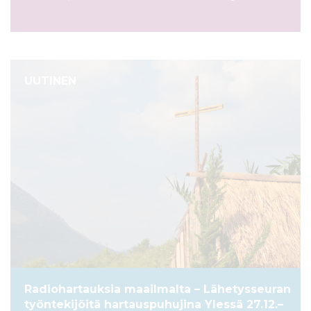
UUTINEN
Radiohartauksia maailmalta – Lähetysseuran
työntekijöitä hartauspuhujina Ylessä 27.12.–