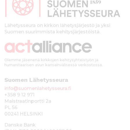
a
l
k
Lähetysseura on kirkon lähetysjärjestö ja yksi
Suomen suurimmista kehitysjärjestöistä.
k
i
Olemme jäsenenä kirkkojen kehitysyhteistyön ja
humanitaarisen avun kansainvälisessä verkostossa.
Suomen Lähetysseura
info@suomenlahetysseura.fi
+358 9 12 971
Maistraatinportti 2a
PL 56
00241 HELSINKI
Danske Bank