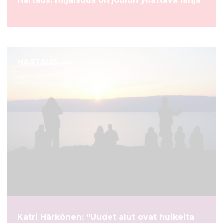
Hartaus: Hiljaisuus on joulun yllättävä lahja
HARTAUS
Katri Härkönen: “Uudet alut ovat huikeita