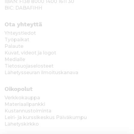
IBAN: FI38 8000 1400 1611 30
BIC: DABAFIHH
Ota yhteyttä
Yhteystiedot
Työpaikat
Palaute
Kuvat, videot ja logot
Medialle
Tietosuojaselosteet
Lähetysseuran ilmoituskanava
Oikopolut
Verkkokauppa
Materiaalipankki
Kustannustoiminta
Leiri- ja kurssikeskus Päiväkumpu
Lähetyskirkko