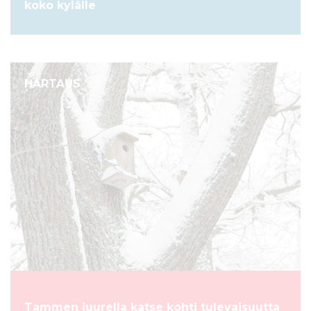
koko kylälle
HARTAUS
Tammen juurella katse kohti tulevaisuutta