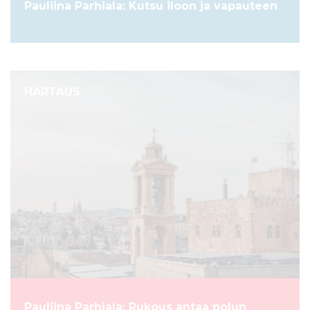
Pauliina Parhiala: Kutsu iloon ja vapauteen
HARTAUS
Pauliina Parhiala: Rukous antaa polun