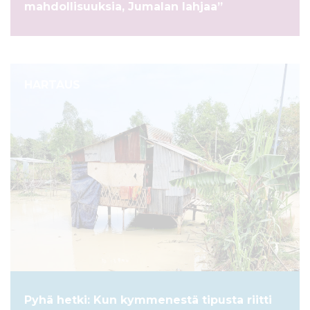
mahdollisuuksia, Jumalan lahjaa”
HARTAUS
Pyhä hetki: Kun kymmenestä tipusta riitti