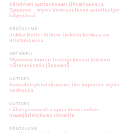
kärsivien auttamiseen Ukrainassa ja
Gazassa – myös Venezuelassa avustustyö
käynnissä
NÄKÖKULMA
Jukka Helle: Kirkon tärkein keskus on
Kristuksessa
ARTIKKELI
Myanmarilainen teologi kasvoi kahden
vähemmistön jäsenenä
UUTINEN
Kansalaisyhteiskunnan tila kapenee myös
verkossa
UUTINEN
Lähetysseuralta apua Venezuelan
maanjäristyksen uhreille
NÄKÖKULMA