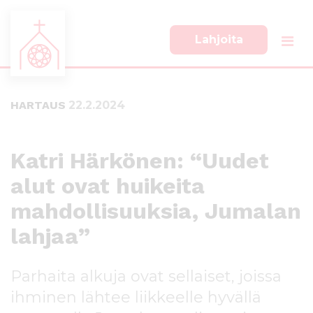
Lahjoita
S
S
i
i
i
i
HARTAUS
22.2.2024
r
r
r
r
y
y
s
a
Katri Härkönen: “Uudet
u
l
alut ovat huikeita
o
a
r
p
mahdollisuuksia, Jumalan
a
a
a
l
lahjaa”
n
k
s
k
Parhaita alkuja ovat sellaiset, joissa
i
i
s
i
ihminen lähtee liikkeelle hyvällä
ä
n