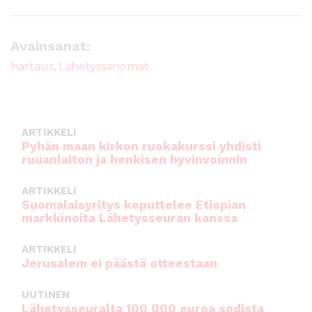
a
w
m
h
c
it
ai
a
e
te
l
ts
Avainsanat:
b
r
A
hartaus
,
Lähetyssanomat
o
p
o
p
k
ARTIKKELI
Pyhän maan kirkon ruokakurssi yhdisti
ruuanlaiton ja henkisen hyvinvoinnin
ARTIKKELI
Suomalaisyritys koputtelee Etiopian
markkinoita Lähetysseuran kanssa
ARTIKKELI
Jerusalem ei päästä otteestaan
UUTINEN
Lähetysseuralta 100 000 euroa sodista