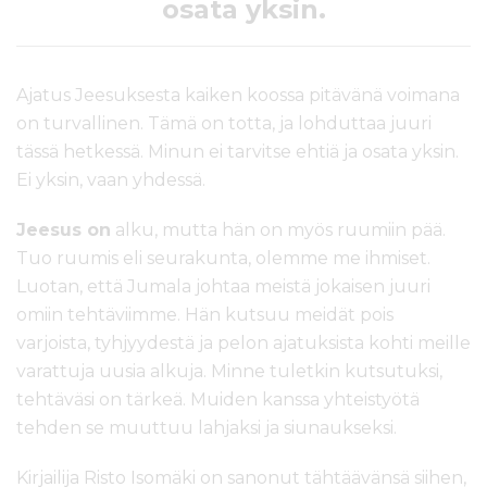
osata yksin.
Ajatus Jeesuksesta kaiken koossa pitävänä voimana
on turvallinen. Tämä on totta, ja lohduttaa juuri
tässä hetkessä. Minun ei tarvitse ehtiä ja osata yksin.
Ei yksin, vaan yhdessä.
Jeesus on
alku, mutta hän on myös ruumiin pää.
Tuo ruumis eli seurakunta, olemme me ihmiset.
Luotan, että Jumala johtaa meistä jokaisen juuri
omiin tehtäviimme. Hän kutsuu meidät pois
varjoista, tyhjyydestä ja pelon ajatuksista kohti meille
varattuja uusia alkuja. Minne tuletkin kutsutuksi,
tehtäväsi on tärkeä. Muiden kanssa yhteistyötä
tehden se muuttuu lahjaksi ja siunaukseksi.
Kirjailija Risto Isomäki on sanonut tähtäävänsä siihen,