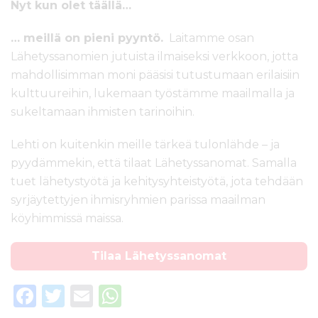
Nyt kun olet täällä…
… meillä on pieni pyyntö.
Laitamme osan
Lähetyssanomien jutuista ilmaiseksi verkkoon, jotta
mahdollisimman moni pääsisi tutustumaan erilaisiin
kulttuureihin, lukemaan työstämme maailmalla ja
sukeltamaan ihmisten tarinoihin.
Lehti on kuitenkin meille tärkeä tulonlähde – ja
pyydämmekin, että tilaat Lähetyssanomat. Samalla
tuet lähetystyötä ja kehitysyhteistyötä, jota tehdään
syrjäytettyjen ihmisryhmien parissa maailman
köyhimmissä maissa.
Tilaa Lähetyssanomat
F
T
E
W