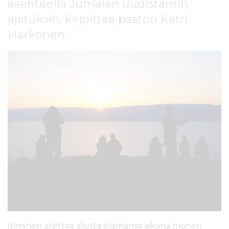
asenteella Jumalan uudistamin
l
t
ajatuksin, kirjoittaa pastori Katri
ö
Härkönen.
ö
n
Ihminen aloittaa alusta elämänsä aikana monen