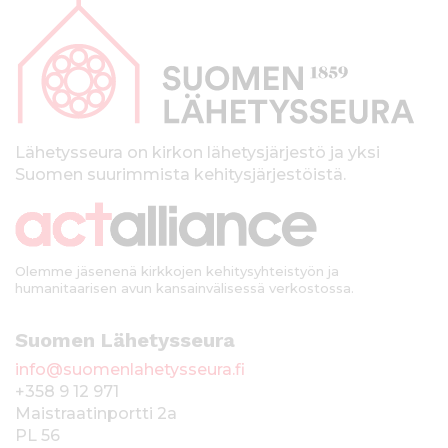
a
p
a
l
k
Lähetysseura on kirkon lähetysjärjestö ja yksi
Suomen suurimmista kehitysjärjestöistä.
k
i
Olemme jäsenenä kirkkojen kehitysyhteistyön ja
humanitaarisen avun kansainvälisessä verkostossa.
Suomen Lähetysseura
info@suomenlahetysseura.fi
+358 9 12 971
Maistraatinportti 2a
PL 56