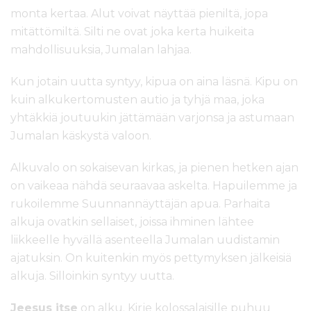
monta kertaa. Alut voivat näyttää pieniltä, jopa
mitättömiltä. Silti ne ovat joka kerta huikeita
mahdollisuuksia, Jumalan lahjaa.
Kun jotain uutta syntyy, kipua on aina läsnä. Kipu on
kuin alkukertomusten autio ja tyhjä maa, joka
yhtäkkiä joutuukin jättämään varjonsa ja astumaan
Jumalan käskystä valoon.
Alkuvalo on sokaisevan kirkas, ja pienen hetken ajan
on vaikeaa nähdä seuraavaa askelta. Hapuilemme ja
rukoilemme Suunnannäyttäjän apua. Parhaita
alkuja ovatkin sellaiset, joissa ihminen lähtee
liikkeelle hyvällä asenteella Jumalan uudistamin
ajatuksin. On kuitenkin myös pettymyksen jälkeisiä
alkuja. Silloinkin syntyy uutta.
Jeesus itse
on alku. Kirje kolossalaisille puhuu