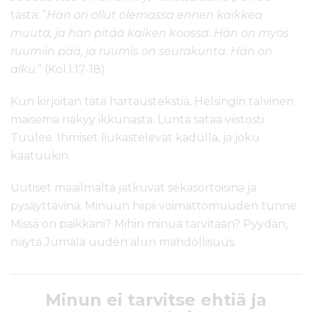
tästä: ”
Hän on ollut olemassa ennen kaikkea
muuta, ja hän pitää kaiken koossa. Hän on myös
ruumiin pää, ja ruumis on seurakunta. Hän on
alku.
” (Kol.1:17-18)
Kun kirjoitan tätä hartaustekstiä, Helsingin talvinen
maisema näkyy ikkunasta. Lunta sataa viistosti.
Tuulee. Ihmiset liukastelevat kadulla, ja joku
kaatuukin.
Uutiset maailmalta jatkuvat sekasortoisina ja
pysäyttävinä. Minuun hiipii voimattomuuden tunne:
Missä on paikkani? Mihin minua tarvitaan? Pyydän,
näytä Jumala uuden alun mahdollisuus.
Minun ei tarvitse ehtiä ja