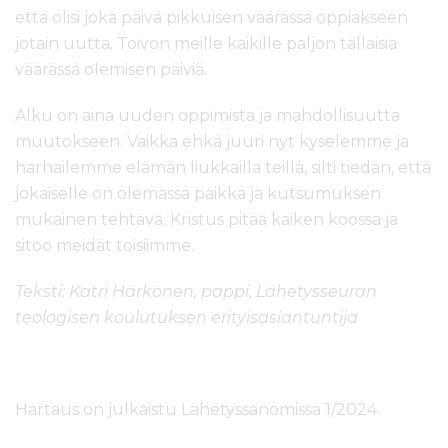
että olisi joka päivä pikkuisen väärässä oppiakseen
jotain uutta. Toivon meille kaikille paljon tällaisia
väärässä olemisen päiviä.
Alku on aina uuden oppimista ja mahdollisuutta
muutokseen. Vaikka ehkä juuri nyt kyselemme ja
harhailemme elämän liukkailla teillä, silti tiedän, että
jokaiselle on olemassa paikka ja kutsumuksen
mukainen tehtävä. Kristus pitää kaiken koossa ja
sitoo meidät toisiimme.
Teksti: Katri Härkönen,
pappi, Lähetysseuran
teologisen koulutuksen erityisasiantuntija
Hartaus on julkaistu Lähetyssanomissa 1/2024.