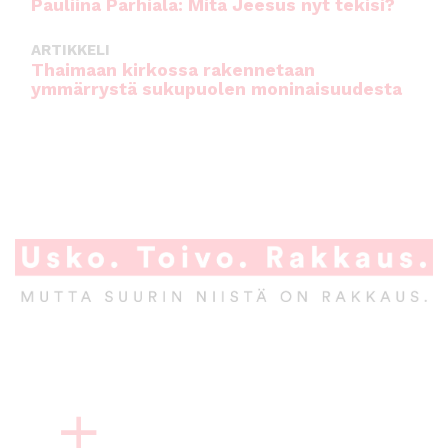
Pauliina Parhiala: Mitä Jeesus nyt tekisi?
ARTIKKELI
Thaimaan kirkossa rakennetaan
ymmärrystä sukupuolen moninaisuudesta
A
l